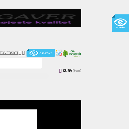


T
OVERSIGT

KURV
(tom)