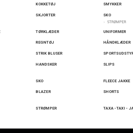
KOKKETØJ
SMYKKER
SKJORTER
SKO
STRØMPER
E
TØRKLÆDER
UNIFORMER
REGNTØJ
HÅNDKLÆDER
STRIK BLUSER
SPORTSUDSTY
HANDSKER
SLIPS
SKO
FLEECE JAKKE
BLAZER
SHORTS
STRØMPER
TAXA -TAXI - 