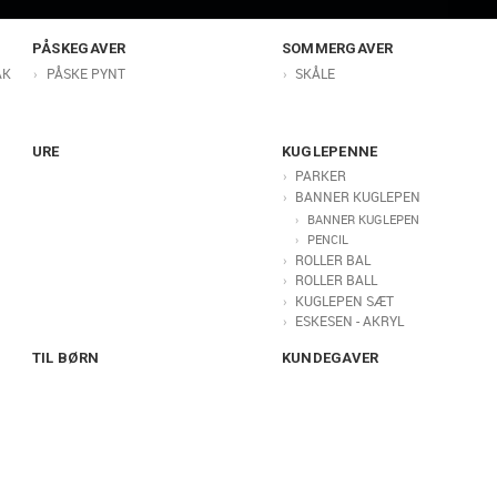
PÅSKEGAVER
SOMMERGAVER
AK
PÅSKE PYNT
SKÅLE
URE
KUGLEPENNE
PARKER
BANNER KUGLEPEN
BANNER KUGLEPEN
PENCIL
ROLLER BAL
ROLLER BALL
KUGLEPEN SÆT
ESKESEN - AKRYL
TIL BØRN
KUNDEGAVER