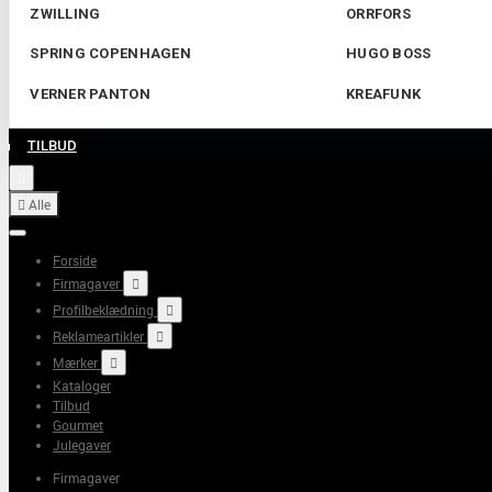
ZWILLING
ORRFORS
SPRING COPENHAGEN
HUGO BOSS
VERNER PANTON
KREAFUNK
TILBUD


Alle
Forside
Firmagaver

Profilbeklædning

Reklameartikler

Mærker

Kataloger
Tilbud
Gourmet
Julegaver
Firmagaver