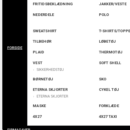
FRITIDSBEKLÆDNING
JAKKER/VESTE
NEDERDELE
POLO
SWEATSHIRT
T-SHIRTS/TOPP
TILBEHØR
LØBETØJ
FORSIDE
PLAID
THERMOTØJ
VEST
SOFT SHELL
SIKKERHEDSTØJ
BØRNETØJ
SKO
ETERNA SKJORTER
CYKEL TØJ
ETERNA SKJORTER
MASKE
FORKLÆDE
4X27
4X27 TAXI
FIRMAGAVER