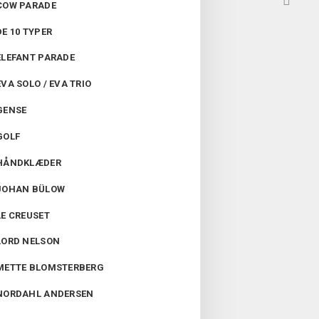

COW PARADE
DE 10 TYPER
ELEFANT PARADE
EVA SOLO / EVA TRIO
GENSE
GOLF
HÅNDKLÆDER
JOHAN BÜLOW
LE CREUSET
LORD NELSON
METTE BLOMSTERBERG
NORDAHL ANDERSEN