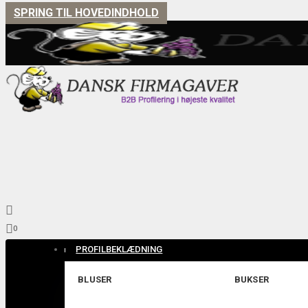
SPRING TIL HOVEDINDHOLD


0
PROFILBEKLÆDNING
BLUSER
BUKSER