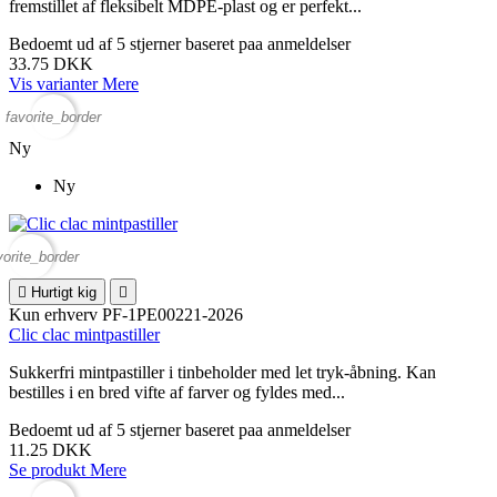
fremstillet af fleksibelt MDPE-plast og er perfekt...
Bedoemt
ud af 5 stjerner baseret paa
anmeldelser
33.75 DKK
Vis varianter
Mere
favorite_border
Ny
Ny
vorite_border

Hurtigt kig

Kun erhverv
PF-1PE00221-2026
Clic clac mintpastiller
Sukkerfri mintpastiller i tinbeholder med let tryk-åbning. Kan
bestilles i en bred vifte af farver og fyldes med...
Bedoemt
ud af 5 stjerner baseret paa
anmeldelser
11.25 DKK
Se produkt
Mere