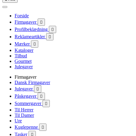
Forside
Firmagaver

Profilbeklædning

Reklameartikler

Mærker

Kataloger
Tilbud
Gourmet
Julegaver
Firmagaver
Dansk Firmagaver
Julegaver

Påskegaver

Sommergaver

Til Herrer
Til Damer
Ure
Kuglepenne

Tasker
