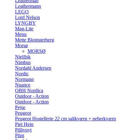
Leatherman
Leathermann
LEGO
Lord Nelson
LYNGBY
Mag-Lite
Menu
Mette Blomsterberg
Morsø
MORSØ
Nielfisk
Nimbus
Nordahl Andersen
Nordic
Normann
Nuance
OBH Nordica
Outdoor - Action
Outdoor - Action
Pejse
Peugeot
Peugeot Hostellerie 22 cm saltkværn + peberkværn
Piet Hein
Pillivuyt
Plint