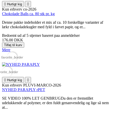

Hurtigt kig

Kun erhverv
co-2026
Chokolade Balls ca. 80 stk pr. kg
Denne pakke indeholder et mix af ca. 10 forskellige varianter af
lækr chokoladekugler med fyld i farvet papir, og er...
Bedoemt
ud af 5 stjerner baseret paa
anmeldelser
176.00 DKK
Tilføj til kurv
Mere
favorite_border
vorite_border

Hurtigt kig

Kun erhverv
PLUVI-MARCO-2026
NYHED PARAPLY rPET
SE VIDEO 100% LET GENBRUGDa den er fremstillet
udelukkende af polymer, er den fuldt genanvendelig og lige så nem
at...