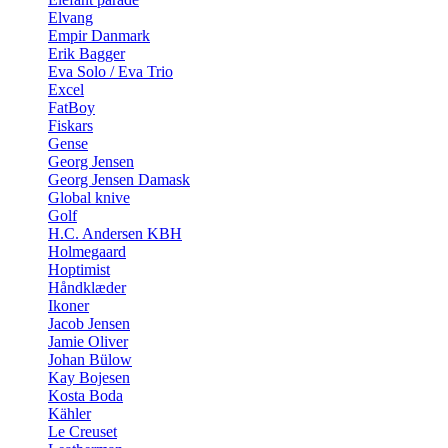
Elvang
Empir Danmark
Erik Bagger
Eva Solo / Eva Trio
Excel
FatBoy
Fiskars
Gense
Georg Jensen
Georg Jensen Damask
Global knive
Golf
H.C. Andersen KBH
Holmegaard
Hoptimist
Håndklæder
Ikoner
Jacob Jensen
Jamie Oliver
Johan Bülow
Kay Bojesen
Kosta Boda
Kähler
Le Creuset