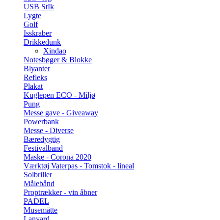
USB StIk
Lygte
Golf
Isskraber
Drikkedunk
Xindao
Notesbøger & Blokke
Blyanter
Refleks
Plakat
Kuglepen ECO - Miljø
Pung
Messe gave - Giveaway
Powerbank
Messe - Diverse
Bæredygtig
Festivalband
Maske - Corona 2020
Værktøj Vaterpas - Tomstok - lineal
Solbriller
Målebånd
Proptrækker - vin åbner
PADEL
Musemåtte
Lanyard