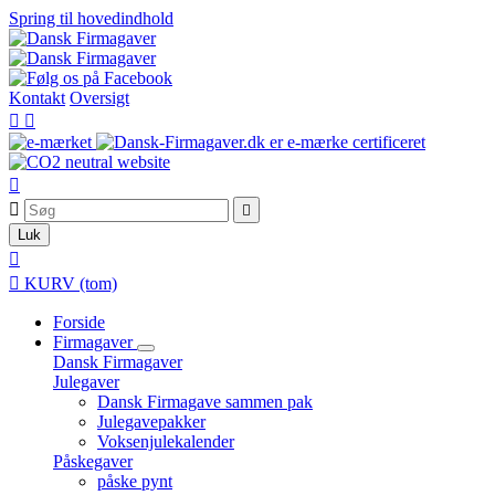
Spring til hovedindhold
Kontakt
Oversigt





Luk


KURV
(tom)
Forside
Firmagaver
Dansk Firmagaver
Julegaver
Dansk Firmagave sammen pak
Julegavepakker
Voksenjulekalender
Påskegaver
påske pynt