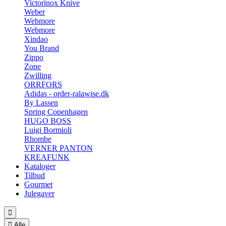
Victorinox Knive
Weber
Webmore
Webmore
Xindao
You Brand
Zippo
Zone
Zwilling
ORRFORS
Adidas - order-ralawise.dk
By Lassen
Spring Copenhagen
HUGO BOSS
Luigi Bormioli
Rhombe
VERNER PANTON
KREAFUNK
Kataloger
Tilbud
Gourmet
Julegaver


Alle