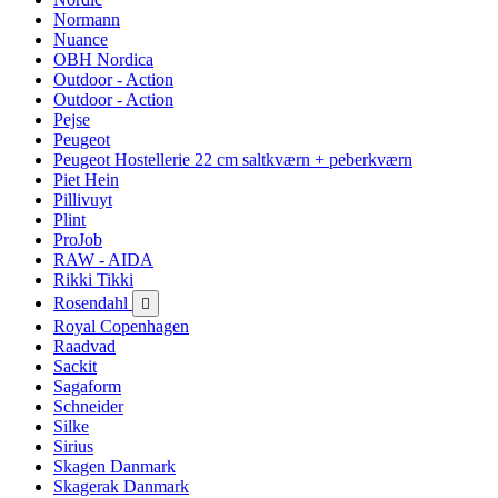
Normann
Nuance
OBH Nordica
Outdoor - Action
Outdoor - Action
Pejse
Peugeot
Peugeot Hostellerie 22 cm saltkværn + peberkværn
Piet Hein
Pillivuyt
Plint
ProJob
RAW - AIDA
Rikki Tikki
Rosendahl

Royal Copenhagen
Raadvad
Sackit
Sagaform
Schneider
Silke
Sirius
Skagen Danmark
Skagerak Danmark