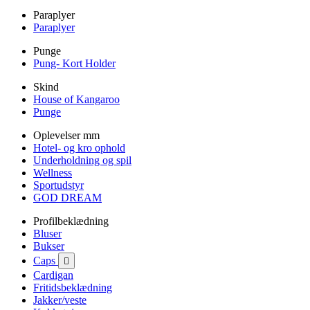
Paraplyer
Paraplyer
Punge
Pung- Kort Holder
Skind
House of Kangaroo
Punge
Oplevelser mm
Hotel- og kro ophold
Underholdning og spil
Wellness
Sportudstyr
GOD DREAM
Profilbeklædning
Bluser
Bukser
Caps

Cardigan
Fritidsbeklædning
Jakker/veste