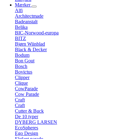
Mærker
Alfi
Architectmade
Badeanstalt
Belika
BIC-Norwood-europa
BITZ
Bjørn Wiinblad
Black & Decker
Bodum
Bon Gout
Bosch
Bovictus
Clipper
Clique
CowParade
Cow Parade
Craft
Craft
Cutter & Buck
De 10 typer
DYBERG LARSEN
EcoSpheres
Ego Design
Elefant parade