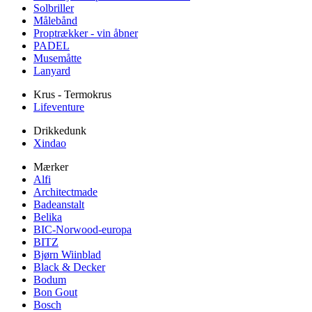
Solbriller
Målebånd
Proptrækker - vin åbner
PADEL
Musemåtte
Lanyard
Krus - Termokrus
Lifeventure
Drikkedunk
Xindao
Mærker
Alfi
Architectmade
Badeanstalt
Belika
BIC-Norwood-europa
BITZ
Bjørn Wiinblad
Black & Decker
Bodum
Bon Gout
Bosch