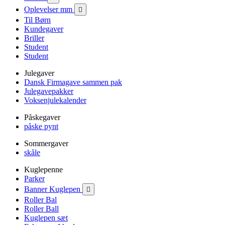
Oplevelser mm

Til Børn
Kundegaver
Briller
Student
Student
Julegaver
Dansk Firmagave sammen pak
Julegavepakker
Voksenjulekalender
Påskegaver
påske pynt
Sommergaver
skåle
Kuglepenne
Parker
Banner Kuglepen

Roller Bal
Roller Ball
Kuglepen sæt