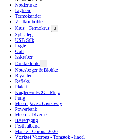
Nøgleringe
Lightere
Termokander
Visitkortholder
Krus - Termokrus

Spil - leg
USB StIk
Lygte
Golf
Isskraber
Drikkedunk

Notesbøger & Blokke
Blyanter
Refleks
Plakat
Kuglepen ECO - Miljø
Pung
Messe gave - Giveaway
Powerbank
Messe - Diverse
Bæredygtig
Festivalband
Maske - Corona 2020
Værktøj Vaterpas - Tomstok - lineal