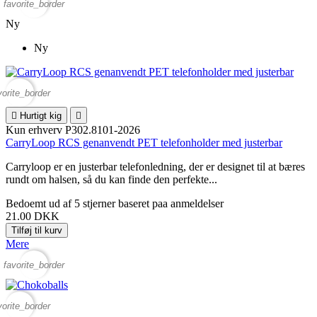
favorite_border
Ny
Ny
vorite_border

Hurtigt kig

Kun erhverv
P302.8101-2026
CarryLoop RCS genanvendt PET telefonholder med justerbar
Carryloop er en justerbar telefonledning, der er designet til at bæres
rundt om halsen, så du kan finde den perfekte...
Bedoemt
ud af 5 stjerner baseret paa
anmeldelser
21.00 DKK
Tilføj til kurv
Mere
favorite_border
vorite_border