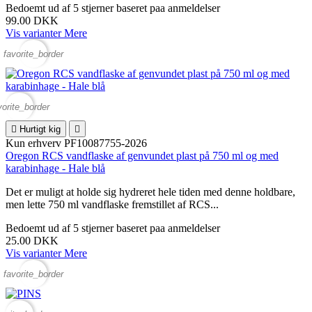
Bedoemt
ud af 5 stjerner baseret paa
anmeldelser
99.00 DKK
Vis varianter
Mere
favorite_border
vorite_border

Hurtigt kig

Kun erhverv
PF10087755-2026
Oregon RCS vandflaske af genvundet plast på 750 ml og med
karabinhage - Hale blå
Det er muligt at holde sig hydreret hele tiden med denne holdbare,
men lette 750 ml vandflaske fremstillet af RCS...
Bedoemt
ud af 5 stjerner baseret paa
anmeldelser
25.00 DKK
Vis varianter
Mere
favorite_border