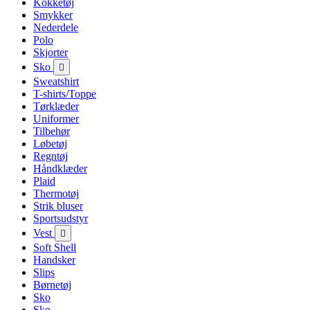
Kokketøj
Smykker
Nederdele
Polo
Skjorter
Sko

Sweatshirt
T-shirts/Toppe
Tørklæder
Uniformer
Tilbehør
Løbetøj
Regntøj
Håndklæder
Plaid
Thermotøj
Strik bluser
Sportsudstyr
Vest

Soft Shell
Handsker
Slips
Børnetøj
Sko
Sko