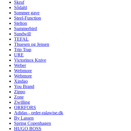
Skruf
Sôdahl
Sommer gave
Steel-Function
Stelton
Summerbird
Sundwill
TEFAL
Thuesen og Jensen
Trip Trap
URE
Victorinox Knive
Weber
Webmore
Webmore
Xindao
You Brand
Zippo
Zone
Zwilling
ORRFORS
Adidas - order-ralawise.dk
By Lassen
Spring Copenhagen
HUGO BOSS