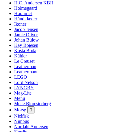
H.C. Andersen KBH
Holmegaard
Hoptimist
Håndklæder
Ikoner
Jacob Jensen
Jamie Oliver
Johan Bülow
Kay Bojesen
Kosta Boda
Kähler
Le Creuset
Leatherman
Leathermann
LEGO
Lord Nelson
LYNGBY
Mag-Lite
Menu
Mette Blomsterberg
Morsø

Nielfisk
Nimbus
Nordahl Andersen
Nordic