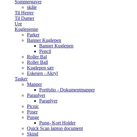
Sommergaver
skåle
Til Herrer
Til Damer
Ure
Kuglepenne
Parker
Banner Kuglepen
Banner Kuglepen
Pencil
Roller Bal
Roller Ball
Kuglepen sæt
Eskesen - Akryl
Tasker
Mapper
Portfolio - Dokumentmapper
Paraplyer
Paraplyer
Picnic
Poser
Punge
Pung- Kort Holder
Quick Scan laptop document
Skind