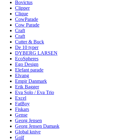
Bovictus
Clipper
Clique
CowParade
Cow Parade
Craft
Craft
Cutter & Buck
De 10 typer
DYBERG LARSEN
EcoSpheres
Ego Design
Elefant parade
Elvang
Empir Danmark
Erik Bagger
Eva Solo / Eva Trio
Excel
FatBoy
Fiskars
Gense
Georg Jensen
Georg Jensen Damask
Global knive
Golf