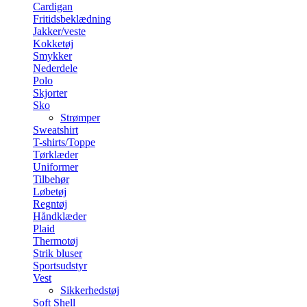
Cardigan
Fritidsbeklædning
Jakker/veste
Kokketøj
Smykker
Nederdele
Polo
Skjorter
Sko
Strømper
Sweatshirt
T-shirts/Toppe
Tørklæder
Uniformer
Tilbehør
Løbetøj
Regntøj
Håndklæder
Plaid
Thermotøj
Strik bluser
Sportsudstyr
Vest
Sikkerhedstøj
Soft Shell