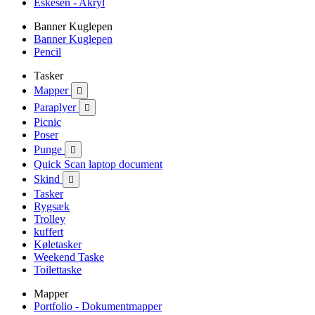
Eskesen - Akryl
Banner Kuglepen
Banner Kuglepen
Pencil
Tasker
Mapper

Paraplyer

Picnic
Poser
Punge

Quick Scan laptop document
Skind

Tasker
Rygsæk
Trolley
kuffert
Køletasker
Weekend Taske
Toilettaske
Mapper
Portfolio - Dokumentmapper