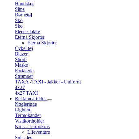
Handsker
Slips
Børnetøj
Sko
Sko
Fleece Jakke
Eterna Skjorter
Eterna Skjorter
Cykel tøj
Blazer
Shorts
Maske
Forklæde
Strømper
TAXA -TAXI - Jakker - Uniform
4x27
4x27 TAXI
Reklameartikler
Nøgleringe
Lightere
Termokander
Visitkortholder
Krus - Termokrus
Lifeventure
Spil - leg