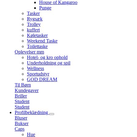
House of Kangaroo
Punge
Tasker
Rygsæk
Trolley
kuffert
Køletasker
Weekend Taske
Toilettaske
Oplevelser mm
Hotel- og kro ophold
Underholdning og spil
Wellness
Sportudstyr
GOD DREAM
Til Børn
Kundegaver
Briller
Student
Student
Profilbeklædning
Bluser
Bukser
Caps
Hue