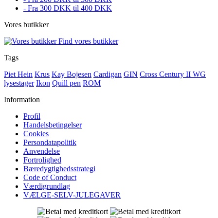
- Fra 300 DKK til 400 DKK
Vores butikker
Find vores butikker
Tags
Piet Hein
Krus
Kay Bojesen
Cardigan
GIN
Cross Century II WG
lysestager
Ikon
Quill pen
ROM
Information
Profil
Handelsbetingelser
Cookies
Persondatapolitik
Anvendelse
Fortrolighed
Bæredygtighedsstrategi
Code of Conduct
Værdigrundlag
VÆLGE-SELV-JULEGAVER