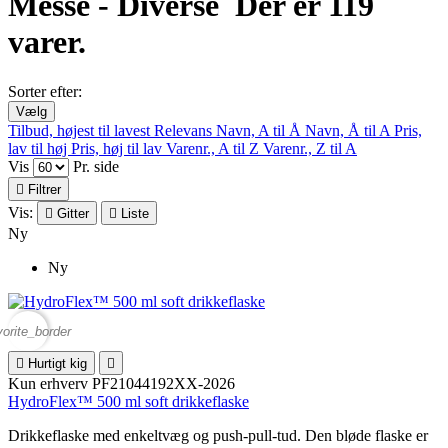
Messe - Diverse
Der er 119
varer.
Sorter efter:
Vælg
Tilbud, højest til lavest
Relevans
Navn, A til Å
Navn, Å til A
Pris,
lav til høj
Pris, høj til lav
Varenr., A til Z
Varenr., Z til A
Vis
Pr. side

Filtrer
Vis:

Gitter

Liste
Ny
Ny
vorite_border

Hurtigt kig

Kun erhverv
PF21044192XX-2026
HydroFlex™ 500 ml soft drikkeflaske
Drikkeflaske med enkeltvæg og push-pull-tud. Den bløde flaske er