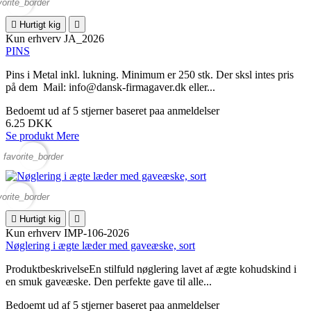
vorite_border

Hurtigt kig

Kun erhverv
JA_2026
PINS
Pins i Metal inkl. lukning. Minimum er 250 stk. Der sksl intes pris
på dem Mail: info@dansk-firmagaver.dk eller...
Bedoemt
ud af 5 stjerner baseret paa
anmeldelser
6.25 DKK
Se produkt
Mere
favorite_border
vorite_border

Hurtigt kig

Kun erhverv
IMP-106-2026
Nøglering i ægte læder med gaveæske, sort
ProduktbeskrivelseEn stilfuld nøglering lavet af ægte kohudskind i
en smuk gaveæske. Den perfekte gave til alle...
Bedoemt
ud af 5 stjerner baseret paa
anmeldelser