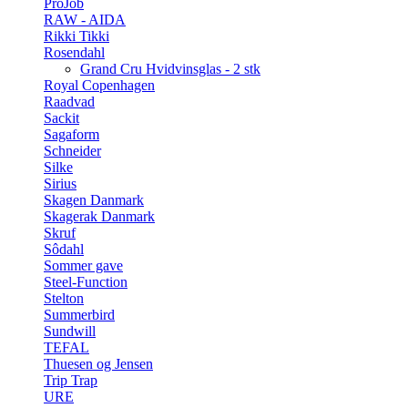
ProJob
RAW - AIDA
Rikki Tikki
Rosendahl
Grand Cru Hvidvinsglas - 2 stk
Royal Copenhagen
Raadvad
Sackit
Sagaform
Schneider
Silke
Sirius
Skagen Danmark
Skagerak Danmark
Skruf
Sôdahl
Sommer gave
Steel-Function
Stelton
Summerbird
Sundwill
TEFAL
Thuesen og Jensen
Trip Trap
URE