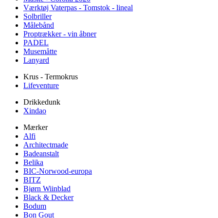
Værktøj Vaterpas - Tomstok - lineal
Solbriller
Målebånd
Proptrækker - vin åbner
PADEL
Musemåtte
Lanyard
Krus - Termokrus
Lifeventure
Drikkedunk
Xindao
Mærker
Alfi
Architectmade
Badeanstalt
Belika
BIC-Norwood-europa
BITZ
Bjørn Wiinblad
Black & Decker
Bodum
Bon Gout