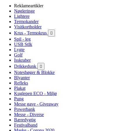
Reklameartikler
Nøgleringe
Lightere
Termokander
Visitkortholder
Krus - Termokrus

Spil - leg
USB StIk
Lygte
Golf
Isskraber
Drikkedunk

Notesbøger & Blokke
Blyanter
Refleks
Plakat
Kuglepen ECO - Miljø
Pung
Messe gave - Giveaway
Powerbank
Messe - Diverse
Bæredygtig
Festivalband
Maske - Corona 2020