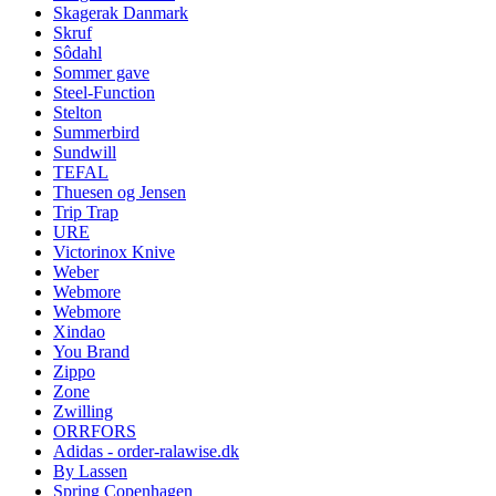
Skagerak Danmark
Skruf
Sôdahl
Sommer gave
Steel-Function
Stelton
Summerbird
Sundwill
TEFAL
Thuesen og Jensen
Trip Trap
URE
Victorinox Knive
Weber
Webmore
Webmore
Xindao
You Brand
Zippo
Zone
Zwilling
ORRFORS
Adidas - order-ralawise.dk
By Lassen
Spring Copenhagen