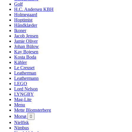
Golf
H.C. Andersen KBH
Holmegaard
Hoptimist
Håndklæder
Ikoner
Jacob Jensen
Jamie Oliver
Johan Bülow
Kay Bojesen
Kosta Boda
Kähler
Le Creuset
Leatherman
Leathermann
LEGO
Lord Nelson
LYNGBY
Mag-Lite
Menu
Mette Blomsterberg
Morsø

Nielfisk
Nimbus