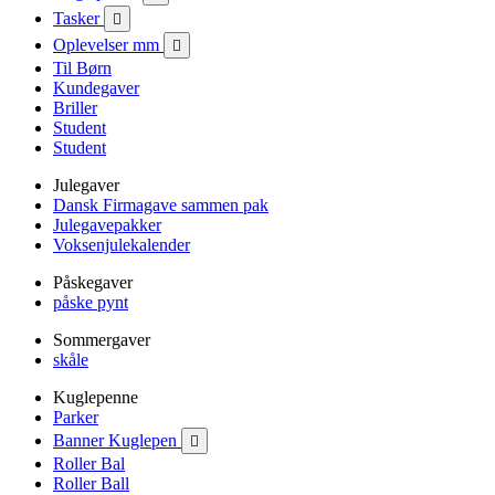
Tasker

Oplevelser mm

Til Børn
Kundegaver
Briller
Student
Student
Julegaver
Dansk Firmagave sammen pak
Julegavepakker
Voksenjulekalender
Påskegaver
påske pynt
Sommergaver
skåle
Kuglepenne
Parker
Banner Kuglepen

Roller Bal
Roller Ball