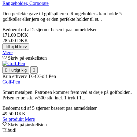
Rangeholder, Corporate
Den perfekte gave til golfspilleren. Rangeholder - kan holde 5
golfkøller eller jern og er den perfekte holder til et...
Bedoemt
ud af 5 stjerner baseret paa
anmeldelser
171.00 DKK
285.00 DKK
Tilføj til kurv
Mere
Skriv på ønskelisten

Hurtigt kig

Kun erhverv
TGCGolf-Pen
Golf-Pen
Smart metalpen. Patronen kommer frem ved at dreje på golfbolden.
Prisen er pr. stk. v/500 stk. incl. 1 tryk i 1...
Bedoemt
ud af 5 stjerner baseret paa
anmeldelser
49.50 DKK
Se produkt
Mere
Skriv på ønskelisten
Tilbud!