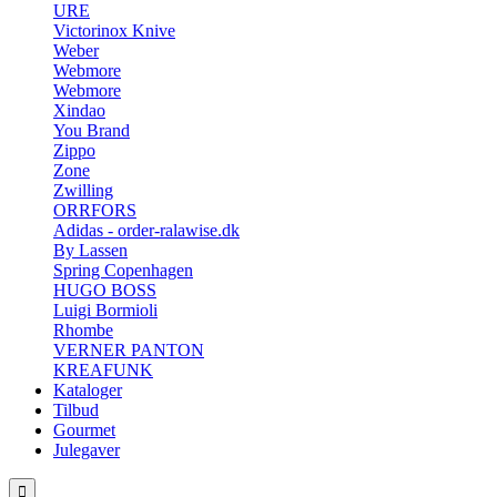
URE
Victorinox Knive
Weber
Webmore
Webmore
Xindao
You Brand
Zippo
Zone
Zwilling
ORRFORS
Adidas - order-ralawise.dk
By Lassen
Spring Copenhagen
HUGO BOSS
Luigi Bormioli
Rhombe
VERNER PANTON
KREAFUNK
Kataloger
Tilbud
Gourmet
Julegaver
