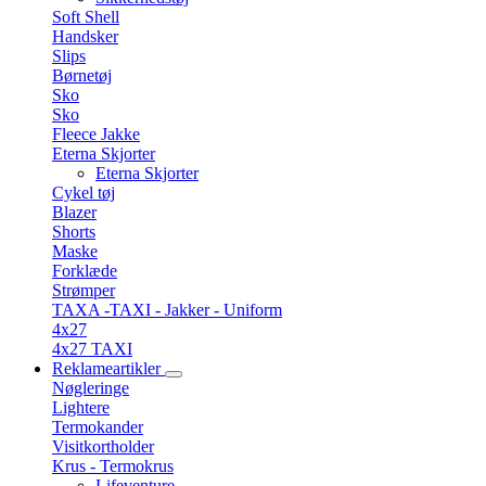
Soft Shell
Handsker
Slips
Børnetøj
Sko
Sko
Fleece Jakke
Eterna Skjorter
Eterna Skjorter
Cykel tøj
Blazer
Shorts
Maske
Forklæde
Strømper
TAXA -TAXI - Jakker - Uniform
4x27
4x27 TAXI
Reklameartikler
Nøgleringe
Lightere
Termokander
Visitkortholder
Krus - Termokrus
Lifeventure