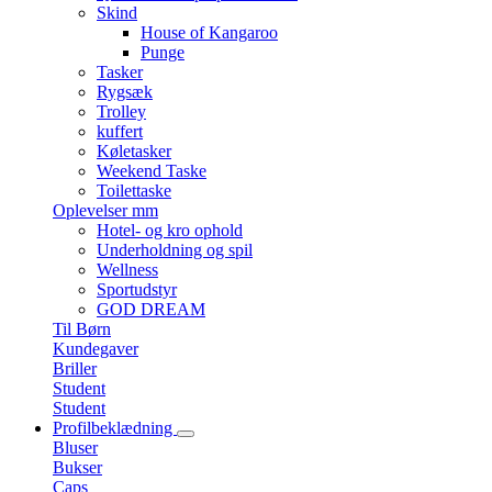
Skind
House of Kangaroo
Punge
Tasker
Rygsæk
Trolley
kuffert
Køletasker
Weekend Taske
Toilettaske
Oplevelser mm
Hotel- og kro ophold
Underholdning og spil
Wellness
Sportudstyr
GOD DREAM
Til Børn
Kundegaver
Briller
Student
Student
Profilbeklædning
Bluser
Bukser
Caps