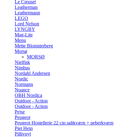
Le Creuset
Leatherman
Leathermann
LEGO
Lord Nelson
LYNGBY
Mag-Lite
Menu
Mette Blomsterberg
Morsø
MORSØ
Nielfisk
Nimbus
Nordahl Andersen
Nordic
Normann
Nuance
OBH Nordica
Outdoor - Action
Outdoor - Action
Pejse
Peugeot
Peugeot Hostellerie 22 cm saltkværn + peberkværn
Piet Hein
Pillivuyt