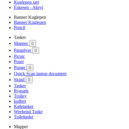
Kuglepen sæt
Eskesen - Akryl
Banner Kuglepen
Banner Kuglepen
Pencil
Tasker
Mapper

Paraplyer

Picnic
Poser
Punge

Quick Scan laptop document
Skind

Tasker
Rygsæk
Trolley
kuffert
Køletasker
Weekend Taske
Toilettaske
Mapper