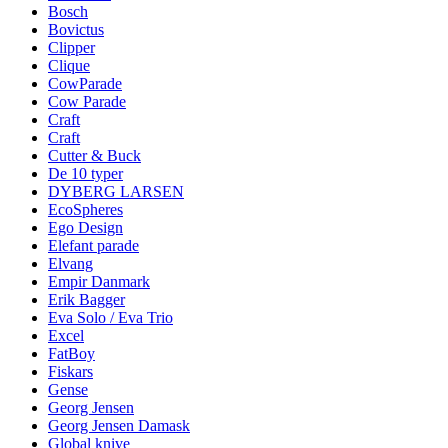
Bosch
Bovictus
Clipper
Clique
CowParade
Cow Parade
Craft
Craft
Cutter & Buck
De 10 typer
DYBERG LARSEN
EcoSpheres
Ego Design
Elefant parade
Elvang
Empir Danmark
Erik Bagger
Eva Solo / Eva Trio
Excel
FatBoy
Fiskars
Gense
Georg Jensen
Georg Jensen Damask
Global knive