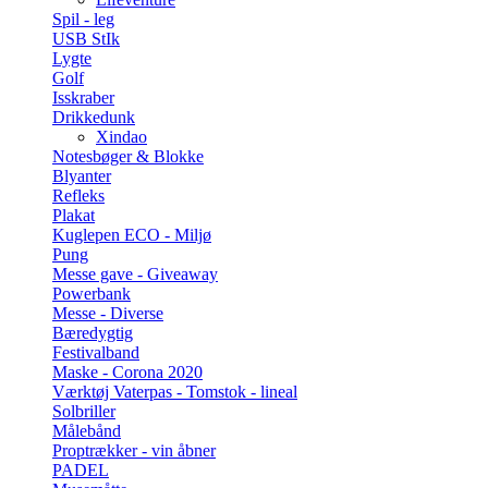
Spil - leg
USB StIk
Lygte
Golf
Isskraber
Drikkedunk
Xindao
Notesbøger & Blokke
Blyanter
Refleks
Plakat
Kuglepen ECO - Miljø
Pung
Messe gave - Giveaway
Powerbank
Messe - Diverse
Bæredygtig
Festivalband
Maske - Corona 2020
Værktøj Vaterpas - Tomstok - lineal
Solbriller
Målebånd
Proptrækker - vin åbner
PADEL