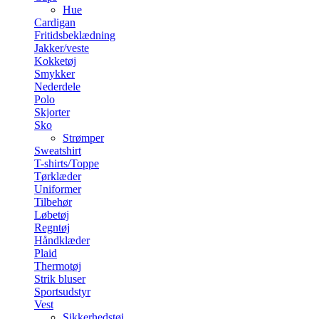
Hue
Cardigan
Fritidsbeklædning
Jakker/veste
Kokketøj
Smykker
Nederdele
Polo
Skjorter
Sko
Strømper
Sweatshirt
T-shirts/Toppe
Tørklæder
Uniformer
Tilbehør
Løbetøj
Regntøj
Håndklæder
Plaid
Thermotøj
Strik bluser
Sportsudstyr
Vest
Sikkerhedstøj