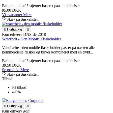
Bedoemt
ud af 5 stjerner baseret paa
anmeldelser
95.00 DKK
Vis varianter
Mere
Skriv på ønskelisten

Hurtigt kig

Kun erhverv
DNS-de-2018
Waterbelt - Den Mobile Flaskeholder
Vandbælte - den mobile flaskeholder passer på næsten alle
kommercielle flasker og bliver kombineret med en trykt...
Bedoemt
ud af 5 stjerner baseret paa
anmeldelser
39.50 DKK
Se produkt
Mere
Skriv på ønskelisten
Tilbud!
På tilbud!
-40%

Hurtigt kig

Kun erhverv
golf