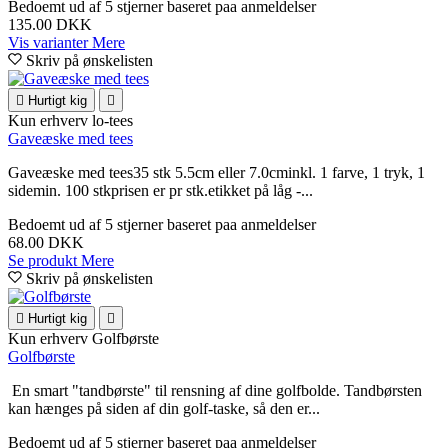
Bedoemt
ud af 5 stjerner baseret paa
anmeldelser
135.00 DKK
Vis varianter
Mere
Skriv på ønskelisten

Hurtigt kig

Kun erhverv
lo-tees
Gaveæske med tees
Gaveæske med tees35 stk 5.5cm eller 7.0cminkl. 1 farve, 1 tryk, 1
sidemin. 100 stkprisen er pr stk.etikket på låg -...
Bedoemt
ud af 5 stjerner baseret paa
anmeldelser
68.00 DKK
Se produkt
Mere
Skriv på ønskelisten

Hurtigt kig

Kun erhverv
Golfbørste
Golfbørste
En smart "tandbørste" til rensning af dine golfbolde. Tandbørsten
kan hænges på siden af din golf-taske, så den er...
Bedoemt
ud af 5 stjerner baseret paa
anmeldelser