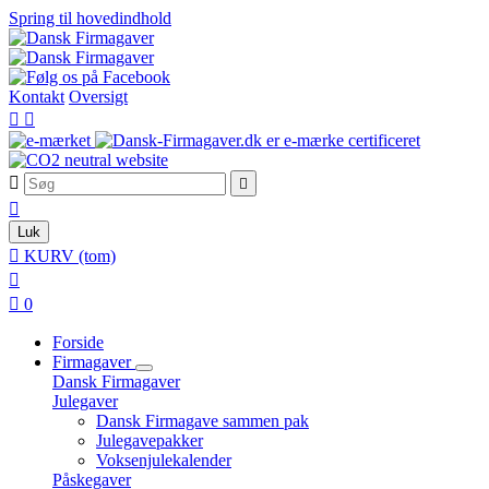
Spring til hovedindhold
Kontakt
Oversigt





Luk

KURV
(tom)


0
Forside
Firmagaver
Dansk Firmagaver
Julegaver
Dansk Firmagave sammen pak
Julegavepakker
Voksenjulekalender
Påskegaver