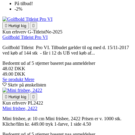
På tilbud!
-2%

Hurtigt kig

Kun erhverv
G-TitleistNe-2025
Golfbold Titleist Pro VI
Golfbold Titleist Pro VI. Tilbudet gælder til og med d. 15/11-2017
ved køb af 144 stk - får i 12 ds UB ved køb af...
Bedoemt
ud af 5 stjerner baseret paa
anmeldelser
48.02 DKK
49.00 DKK
Se produkt
Mere
Skriv på ønskelisten

Hurtigt kig

Kun erhverv
PL2422
Mini frisbee, 2422
Mini frisbee, ø: 10 cm Mini frisbee, 2422 Prisen er v. 1000 stk.
Kliche/film kr. 449.00 tryk 1-farve, 1 side 4.50
Bedoemt
ud af 5 stjerner baseret paa
anmeldelser