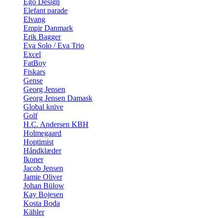
Ego Design
Elefant parade
Elvang
Empir Danmark
Erik Bagger
Eva Solo / Eva Trio
Excel
FatBoy
Fiskars
Gense
Georg Jensen
Georg Jensen Damask
Global knive
Golf
H.C. Andersen KBH
Holmegaard
Hoptimist
Håndklæder
Ikoner
Jacob Jensen
Jamie Oliver
Johan Bülow
Kay Bojesen
Kosta Boda
Kähler