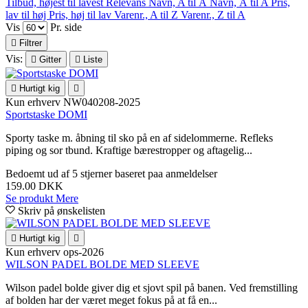
Tilbud, højest til lavest
Relevans
Navn, A til Å
Navn, Å til A
Pris,
lav til høj
Pris, høj til lav
Varenr., A til Z
Varenr., Z til A
Vis
Pr. side

Filtrer
Vis:

Gitter

Liste

Hurtigt kig

Kun erhverv
NW040208-2025
Sportstaske DOMI
Sporty taske m. åbning til sko på en af sidelommerne. Refleks
piping og sor tbund. Kraftige bærestropper og aftagelig...
Bedoemt
ud af 5 stjerner baseret paa
anmeldelser
159.00 DKK
Se produkt
Mere
Skriv på ønskelisten

Hurtigt kig

Kun erhverv
ops-2026
WILSON PADEL BOLDE MED SLEEVE
Wilson padel bolde giver dig et sjovt spil på banen. Ved fremstilling
af bolden har der været meget fokus på at få en...