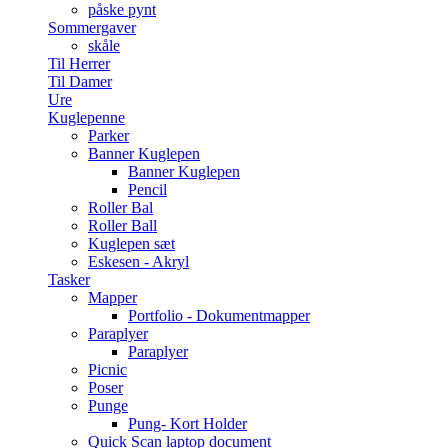
påske pynt
Sommergaver
skåle
Til Herrer
Til Damer
Ure
Kuglepenne
Parker
Banner Kuglepen
Banner Kuglepen
Pencil
Roller Bal
Roller Ball
Kuglepen sæt
Eskesen - Akryl
Tasker
Mapper
Portfolio - Dokumentmapper
Paraplyer
Paraplyer
Picnic
Poser
Punge
Pung- Kort Holder
Quick Scan laptop document