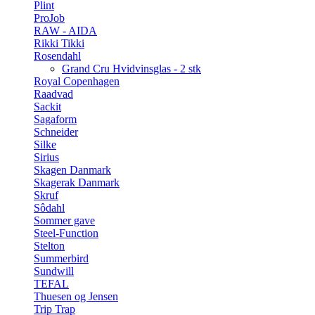
Plint
ProJob
RAW - AIDA
Rikki Tikki
Rosendahl
Grand Cru Hvidvinsglas - 2 stk
Royal Copenhagen
Raadvad
Sackit
Sagaform
Schneider
Silke
Sirius
Skagen Danmark
Skagerak Danmark
Skruf
Sôdahl
Sommer gave
Steel-Function
Stelton
Summerbird
Sundwill
TEFAL
Thuesen og Jensen
Trip Trap