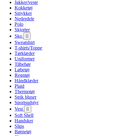
Jakker/veste
Kokketøj
Smykker
Nederdele
Polo
Skjorter
Sko

Sweatshirt
T-shirts/Toppe
Tørklæder
Uniformer
Tilbehør
Løbetøj
Regntøj
Håndklæder
Plaid
Thermotøj
Strik bluser
Sportsudstyr
Vest

Soft Shell
Handsker
Slips
Børnetøj