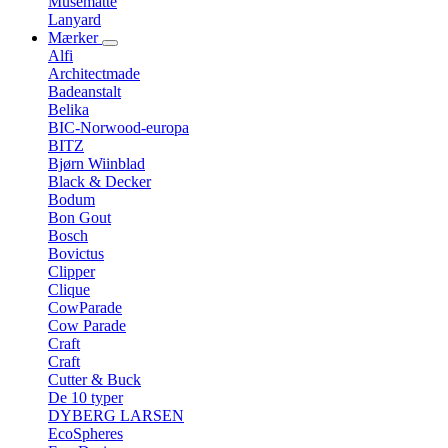
Musemåtte
Lanyard
Mærker
Alfi
Architectmade
Badeanstalt
Belika
BIC-Norwood-europa
BITZ
Bjørn Wiinblad
Black & Decker
Bodum
Bon Gout
Bosch
Bovictus
Clipper
Clique
CowParade
Cow Parade
Craft
Craft
Cutter & Buck
De 10 typer
DYBERG LARSEN
EcoSpheres