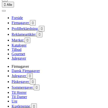

Alle
Forside
Firmagaver

Profilbeklædning

Reklameartikler

Mærker

Kataloger
Tilbud
Gourmet
Julegaver
Firmagaver
Dansk Firmagaver
Julegaver

Påskegaver

Sommergaver

Til Herrer
Til Damer
Ure
Kuglepenne
