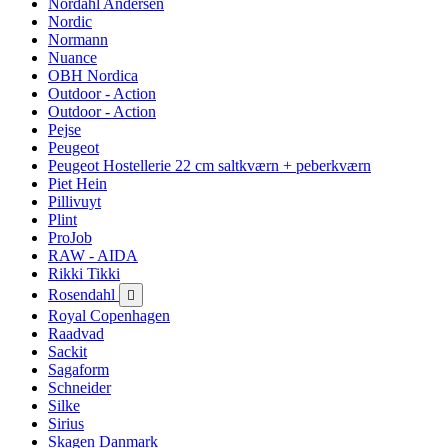
Nordahl Andersen
Nordic
Normann
Nuance
OBH Nordica
Outdoor - Action
Outdoor - Action
Pejse
Peugeot
Peugeot Hostellerie 22 cm saltkværn + peberkværn
Piet Hein
Pillivuyt
Plint
ProJob
RAW - AIDA
Rikki Tikki
Rosendahl

Royal Copenhagen
Raadvad
Sackit
Sagaform
Schneider
Silke
Sirius
Skagen Danmark