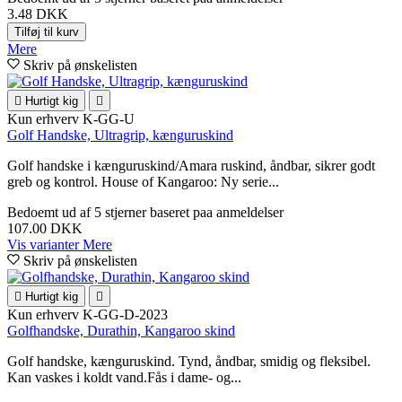
3.48 DKK
Tilføj til kurv
Mere
Skriv på ønskelisten

Hurtigt kig

Kun erhverv
K-GG-U
Golf Handske, Ultragrip, kænguruskind
Golf handske i kænguruskind/Amara ruskind, åndbar, sikrer godt
greb og kontrol. House of Kangaroo: Ny serie...
Bedoemt
ud af 5 stjerner baseret paa
anmeldelser
107.00 DKK
Vis varianter
Mere
Skriv på ønskelisten

Hurtigt kig

Kun erhverv
K-GG-D-2023
Golfhandske, Durathin, Kangaroo skind
Golf handske, kænguruskind. Tynd, åndbar, smidig og fleksibel.
Kan vaskes i koldt vand.Fås i dame- og...