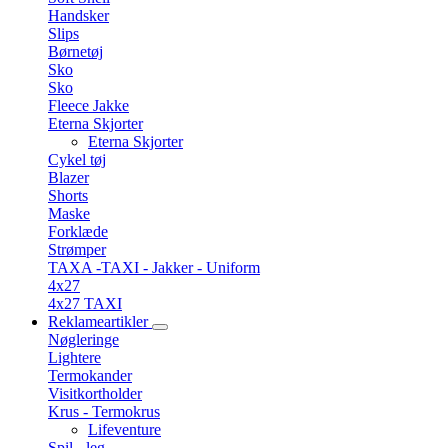
Handsker
Slips
Børnetøj
Sko
Sko
Fleece Jakke
Eterna Skjorter
Eterna Skjorter
Cykel tøj
Blazer
Shorts
Maske
Forklæde
Strømper
TAXA -TAXI - Jakker - Uniform
4x27
4x27 TAXI
Reklameartikler
Nøgleringe
Lightere
Termokander
Visitkortholder
Krus - Termokrus
Lifeventure
Spil - leg