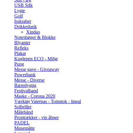
USB StIk
Lygte
Golf
Isskraber
Drikkedunk
Xindao
Notesbøger & Blokke
Blyanter
Refleks
Plakat
Kuglepen ECO - Miljø
Pung
Messe gave - Giveaway
Powerbank
Messe - Diverse
Bæredygtig
Festivalband
Maske - Corona 2020
Værktøj Vaterpas - Tomstok - lineal
Solbriller
Målebånd
Proptrækker - vin åbner
PADEL
Musemåtte