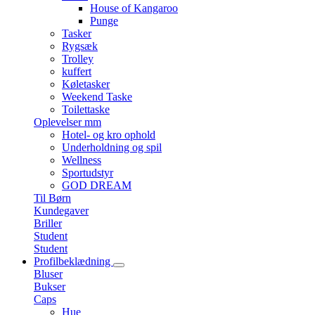
House of Kangaroo
Punge
Tasker
Rygsæk
Trolley
kuffert
Køletasker
Weekend Taske
Toilettaske
Oplevelser mm
Hotel- og kro ophold
Underholdning og spil
Wellness
Sportudstyr
GOD DREAM
Til Børn
Kundegaver
Briller
Student
Student
Profilbeklædning
Bluser
Bukser
Caps
Hue