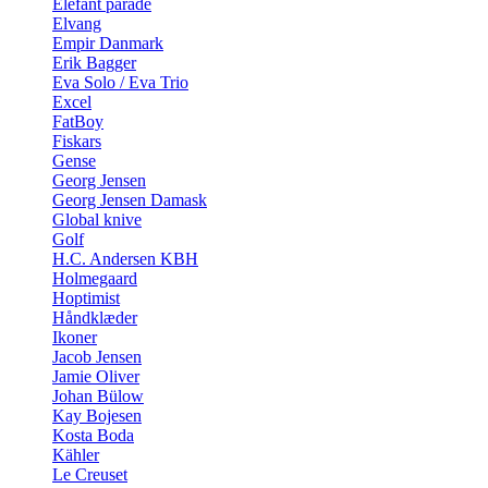
Elefant parade
Elvang
Empir Danmark
Erik Bagger
Eva Solo / Eva Trio
Excel
FatBoy
Fiskars
Gense
Georg Jensen
Georg Jensen Damask
Global knive
Golf
H.C. Andersen KBH
Holmegaard
Hoptimist
Håndklæder
Ikoner
Jacob Jensen
Jamie Oliver
Johan Bülow
Kay Bojesen
Kosta Boda
Kähler
Le Creuset