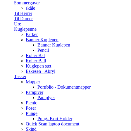
Sommergaver
skåle
Til Herrer
Til Damer
Ure
Kuglepenne
Parker
Banner Kuglepen
Banner Kuglepen
Pencil
Roller Bal
Roller Ball
Kuglepen sæt
Eskesen - Akryl
Tasker
Mapper
Portfolio - Dokumentmapper
Paraplyer
Paraplyer
Picnic
Poser
Punge
Pung- Kort Holder
Quick Scan laptop document
Skind