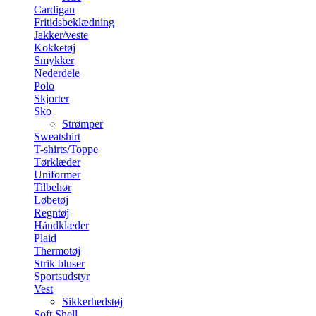
Cardigan
Fritidsbeklædning
Jakker/veste
Kokketøj
Smykker
Nederdele
Polo
Skjorter
Sko
Strømper
Sweatshirt
T-shirts/Toppe
Tørklæder
Uniformer
Tilbehør
Løbetøj
Regntøj
Håndklæder
Plaid
Thermotøj
Strik bluser
Sportsudstyr
Vest
Sikkerhedstøj
Soft Shell