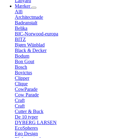
Lanyard
Mærker
Alfi
Architectmade
Badeanstalt
Belika
BIC-Norwood-europa
BITZ
Bjørn Wiinblad
Black & Decker
Bodum
Bon Gout
Bosch
Bovictus
Clipper
Clique
CowParade
Cow Parade
Craft
Craft
Cutter & Buck
De 10 typer
DYBERG LARSEN
EcoSpheres
Ego Design