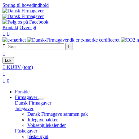
Spring til hovedindhold
Kontakt
Oversigt





Luk

KURV
(tom)


0
Forside
Firmagaver
Dansk Firmagaver
Julegaver
Dansk Firmagave sammen pak
Julegavepakker
Voksenjulekalender
Påskegaver
påske pynt