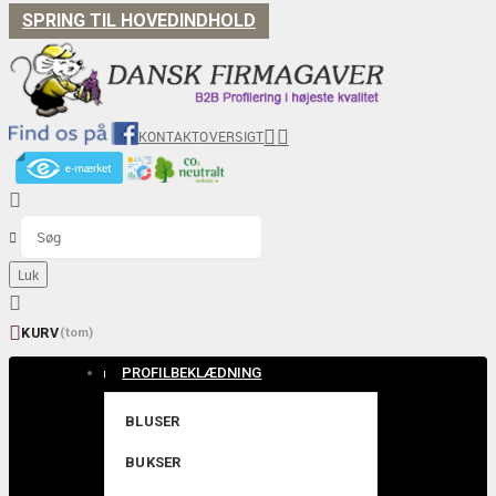
SPRING TIL HOVEDINDHOLD


KONTAKT
OVERSIGT


Luk


KURV
(tom)
PROFILBEKLÆDNING
BLUSER
BUKSER