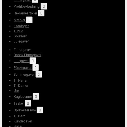
Profilbeklædning

Reklameartikler

Mærker

Kataloger
Tilbud
Gourmet
Julegaver
Firmagaver
Dansk Firmagaver
Julegaver

Påskegaver

Sommergaver

Til Herrer
Til Damer
Ure
Kuglepenne

Tasker

Oplevelser mm

Til Børn
Kundegaver
Briller