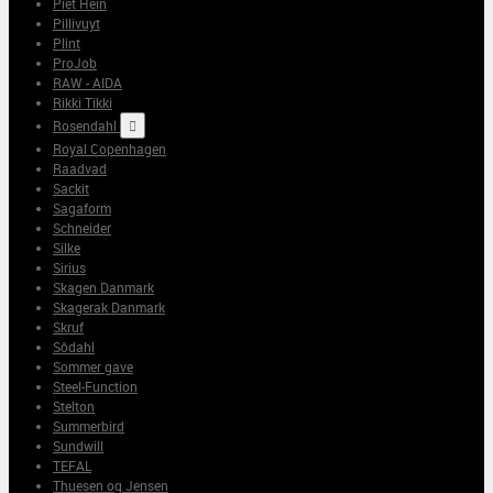
Piet Hein
Pillivuyt
Plint
ProJob
RAW - AIDA
Rikki Tikki
Rosendahl

Royal Copenhagen
Raadvad
Sackit
Sagaform
Schneider
Silke
Sirius
Skagen Danmark
Skagerak Danmark
Skruf
Sôdahl
Sommer gave
Steel-Function
Stelton
Summerbird
Sundwill
TEFAL
Thuesen og Jensen