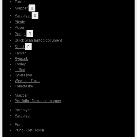
Tasker
Mapper

Paraplyer

Picnic
Poser
Punge

Quick Scan laptop document
Skind

Tasker
Rygsæk
Trolley
kuffert
Køletasker
Weekend Taske
Toilettaske
Mapper
Portfolio - Dokumentmapper
Paraplyer
Paraplyer
Punge
Pung- Kort Holder