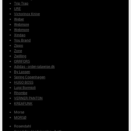
Trip Trap
URE
Victorinox Knive
Weber
Webmore
Webmore
Xindao
You Brand
Zippo
Zone
Zwilling
ORRFORS
Adidas - order-ralawise.dk
By Lassen
Spring Copenhagen
HUGO BOSS
Luigi Bormioli
Rhombe
VERNER PANTON
KREAFUNK
Morsø
MORSØ
Rosendahl