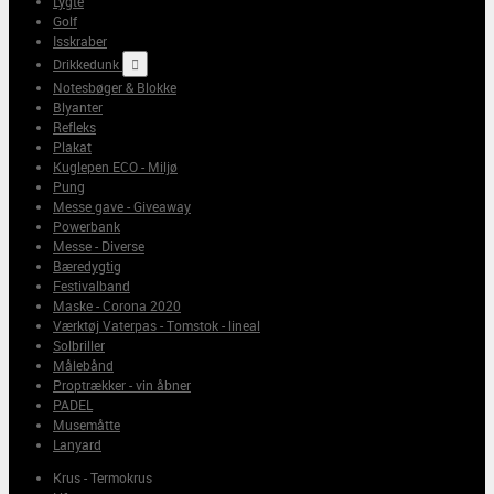
Lygte
Golf
Isskraber
Drikkedunk

Notesbøger & Blokke
Blyanter
Refleks
Plakat
Kuglepen ECO - Miljø
Pung
Messe gave - Giveaway
Powerbank
Messe - Diverse
Bæredygtig
Festivalband
Maske - Corona 2020
Værktøj Vaterpas - Tomstok - lineal
Solbriller
Målebånd
Proptrækker - vin åbner
PADEL
Musemåtte
Lanyard
Krus - Termokrus