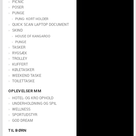
PICNIC
POSER
PUNGE
PUNG- KORT HOLDER
QUICK SCAN LAPTOP DOCUMENT
SKIND
HOUSE OF KANGAROO
PUNGE
TASKER
RYGSÆK
TROLLEY
KUFFERT
KØLETASKER
WEEKEND TASKE
TOILETTASKE
OPLEVELSER MM
HOTEL- OG KRO OPHOLD
UNDERHOLDNING OG SPIL
WELLNESS
SPORTUDSTYR
GOD DREAM
TIL BØRN