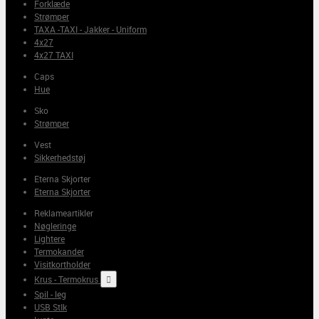
Forklæde
Strømper
TAXA -TAXI - Jakker - Uniform
4x27
4x27 TAXI
Caps
Hue
Sko
Strømper
Vest
Sikkerhedstøj
Eterna Skjorter
Eterna Skjorter
Reklameartikler
Nøgleringe
Lightere
Termokander
Visitkortholder
Krus - Termokrus

Spil - leg
USB StIk