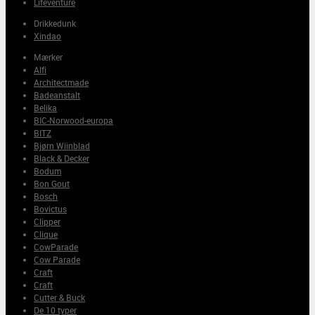
Lifeventure
Drikkedunk
Xindao
Mærker
Alfi
Architectmade
Badeanstalt
Belika
BIC-Norwood-europa
BITZ
Bjørn Wiinblad
Black & Decker
Bodum
Bon Gout
Bosch
Bovictus
Clipper
Clique
CowParade
Cow Parade
Craft
Craft
Cutter & Buck
De 10 typer