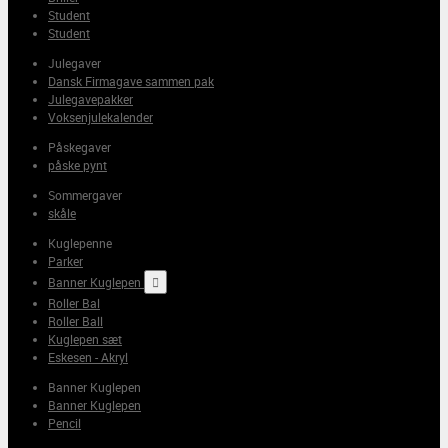
Student
Student
Julegaver
Dansk Firmagave sammen pak
Julegavepakker
Voksenjulekalender
Påskegaver
påske pynt
Sommergaver
skåle
Kuglepenne
Parker
Banner Kuglepen

Roller Bal
Roller Ball
Kuglepen sæt
Eskesen - Akryl
Banner Kuglepen
Banner Kuglepen
Pencil