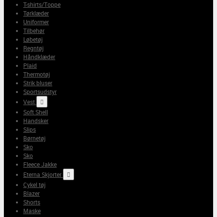
T-shirts/Toppe
Tørklæder
Uniformer
Tilbehør
Løbetøj
Regntøj
Håndklæder
Plaid
Thermotøj
Strik bluser
Sportsudstyr
Vest

Soft Shell
Handsker
Slips
Børnetøj
Sko
Sko
Fleece Jakke
Eterna Skjorter

Cykel tøj
Blazer
Shorts
Maske