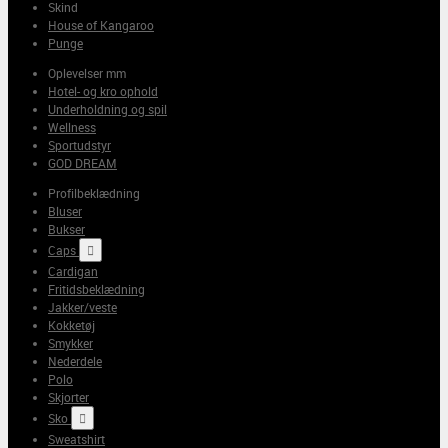
Skind
House of Kangaroo
Punge
Oplevelser mm
Hotel- og kro ophold
Underholdning og spil
Wellness
Sportudstyr
GOD DREAM
Profilbeklædning
Bluser
Bukser
Caps

Cardigan
Fritidsbeklædning
Jakker/veste
Kokketøj
Smykker
Nederdele
Polo
Skjorter
Sko

Sweatshirt