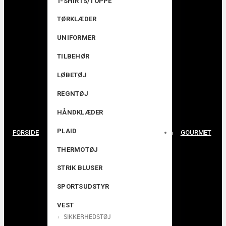
T-SHIRTS/TOPPE
TØRKLÆDER
UNIFORMER
TILBEHØR
LØBETØJ
REGNTØJ
HÅNDKLÆDER
PLAID
FORSIDE
GOURMET
THERMOTØJ
STRIK BLUSER
SPORTSUDSTYR
VEST
SIKKERHEDSTØJ