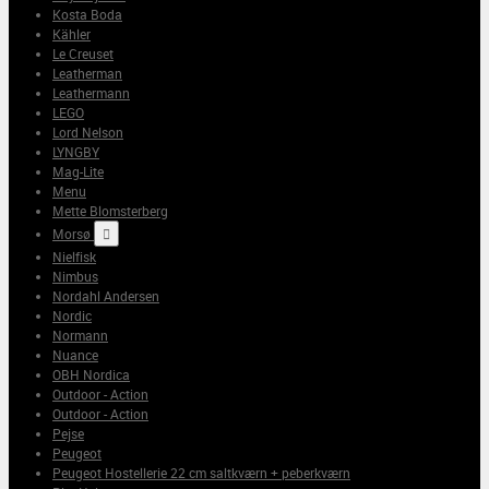
Kosta Boda
Kähler
Le Creuset
Leatherman
Leathermann
LEGO
Lord Nelson
LYNGBY
Mag-Lite
Menu
Mette Blomsterberg
Morsø

Nielfisk
Nimbus
Nordahl Andersen
Nordic
Normann
Nuance
OBH Nordica
Outdoor - Action
Outdoor - Action
Pejse
Peugeot
Peugeot Hostellerie 22 cm saltkværn + peberkværn