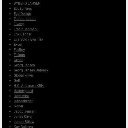
DYBERG LARSEN
EcoSpheres
Ego Design
Elefant parade
Elvang
Empir Danmark
Erik Bagger
Eva Solo / Eva Trio
Excel
FatBoy
Fiskars
Gense
Georg Jensen
Georg Jensen Damask
Global knive
Golf
H.C. Andersen KBH
Holmegaard
Hoptimist
Håndklæder
Ikoner
Jacob Jensen
Jamie Oliver
Johan Bülow
Kay Bojesen