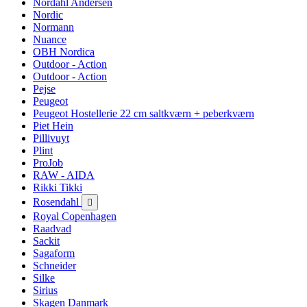
Nordahl Andersen
Nordic
Normann
Nuance
OBH Nordica
Outdoor - Action
Outdoor - Action
Pejse
Peugeot
Peugeot Hostellerie 22 cm saltkværn + peberkværn
Piet Hein
Pillivuyt
Plint
ProJob
RAW - AIDA
Rikki Tikki
Rosendahl

Royal Copenhagen
Raadvad
Sackit
Sagaform
Schneider
Silke
Sirius
Skagen Danmark