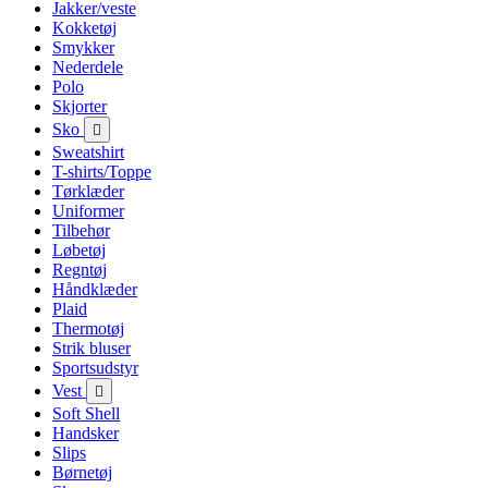
Jakker/veste
Kokketøj
Smykker
Nederdele
Polo
Skjorter
Sko

Sweatshirt
T-shirts/Toppe
Tørklæder
Uniformer
Tilbehør
Løbetøj
Regntøj
Håndklæder
Plaid
Thermotøj
Strik bluser
Sportsudstyr
Vest

Soft Shell
Handsker
Slips
Børnetøj