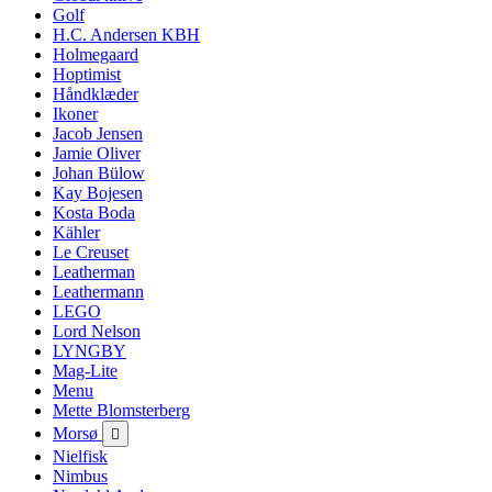
Golf
H.C. Andersen KBH
Holmegaard
Hoptimist
Håndklæder
Ikoner
Jacob Jensen
Jamie Oliver
Johan Bülow
Kay Bojesen
Kosta Boda
Kähler
Le Creuset
Leatherman
Leathermann
LEGO
Lord Nelson
LYNGBY
Mag-Lite
Menu
Mette Blomsterberg
Morsø

Nielfisk
Nimbus