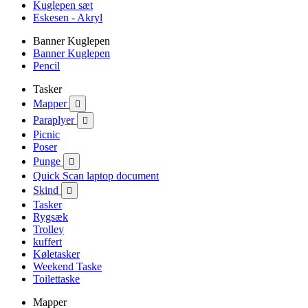
Kuglepen sæt
Eskesen - Akryl
Banner Kuglepen
Banner Kuglepen
Pencil
Tasker
Mapper

Paraplyer

Picnic
Poser
Punge

Quick Scan laptop document
Skind

Tasker
Rygsæk
Trolley
kuffert
Køletasker
Weekend Taske
Toilettaske
Mapper