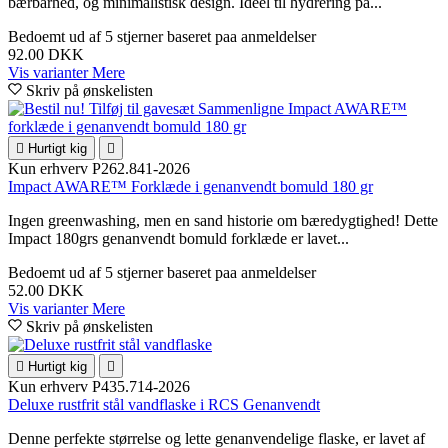
bærbarhed, og minimalistisk design. Ideel til hydrering på...
Bedoemt
ud af 5 stjerner baseret paa
anmeldelser
92.00 DKK
Vis varianter
Mere
Skriv på ønskelisten

Hurtigt kig

Kun erhverv
P262.841-2026
Impact AWARE™ Forklæde i genanvendt bomuld 180 gr
Ingen greenwashing, men en sand historie om bæredygtighed! Dette
Impact 180grs genanvendt bomuld forklæde er lavet...
Bedoemt
ud af 5 stjerner baseret paa
anmeldelser
52.00 DKK
Vis varianter
Mere
Skriv på ønskelisten

Hurtigt kig

Kun erhverv
P435.714-2026
Deluxe rustfrit stål vandflaske i RCS Genanvendt
Denne perfekte størrelse og lette genanvendelige flaske, er lavet af