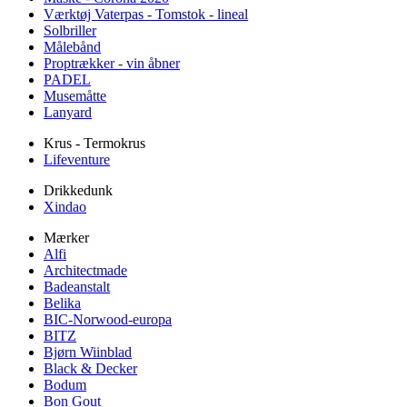
Værktøj Vaterpas - Tomstok - lineal
Solbriller
Målebånd
Proptrækker - vin åbner
PADEL
Musemåtte
Lanyard
Krus - Termokrus
Lifeventure
Drikkedunk
Xindao
Mærker
Alfi
Architectmade
Badeanstalt
Belika
BIC-Norwood-europa
BITZ
Bjørn Wiinblad
Black & Decker
Bodum
Bon Gout