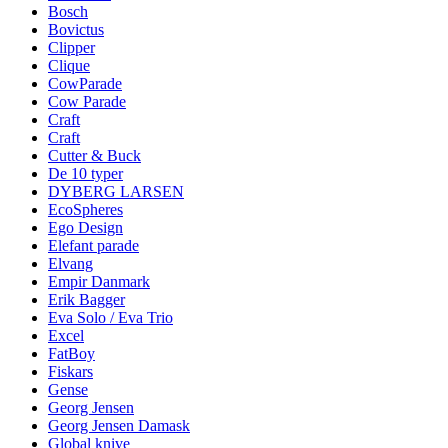
Bosch
Bovictus
Clipper
Clique
CowParade
Cow Parade
Craft
Craft
Cutter & Buck
De 10 typer
DYBERG LARSEN
EcoSpheres
Ego Design
Elefant parade
Elvang
Empir Danmark
Erik Bagger
Eva Solo / Eva Trio
Excel
FatBoy
Fiskars
Gense
Georg Jensen
Georg Jensen Damask
Global knive