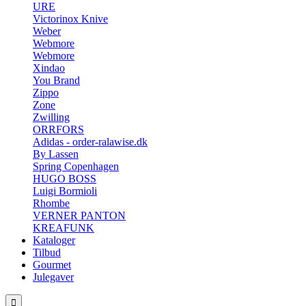
URE
Victorinox Knive
Weber
Webmore
Webmore
Xindao
You Brand
Zippo
Zone
Zwilling
ORRFORS
Adidas - order-ralawise.dk
By Lassen
Spring Copenhagen
HUGO BOSS
Luigi Bormioli
Rhombe
VERNER PANTON
KREAFUNK
Kataloger
Tilbud
Gourmet
Julegaver
