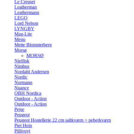
Le Creuset
Leatherman
Leathermann
LEGO
Lord Nelson
LYNGBY
Mag-Lite
Menu
Mette Blomsterberg
Morsø
MORSØ
Nielfisk
Nimbus
Nordahl Andersen
Nordic
Normann
Nuance
OBH Nordica
Outdoor - Action
Outdoor - Action
Pejse
Peugeot
Peugeot Hostellerie 22 cm saltkværn + peberkværn
Piet Hein
Pillivuyt