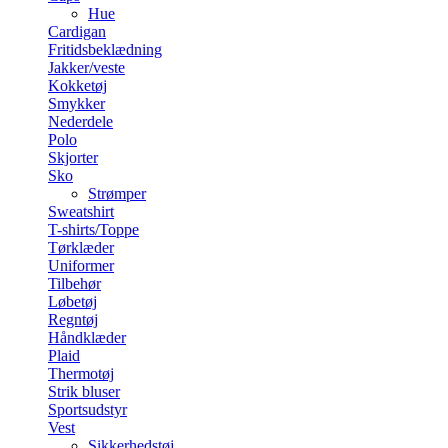
Hue
Cardigan
Fritidsbeklædning
Jakker/veste
Kokketøj
Smykker
Nederdele
Polo
Skjorter
Sko
Strømper
Sweatshirt
T-shirts/Toppe
Tørklæder
Uniformer
Tilbehør
Løbetøj
Regntøj
Håndklæder
Plaid
Thermotøj
Strik bluser
Sportsudstyr
Vest
Sikkerhedstøj