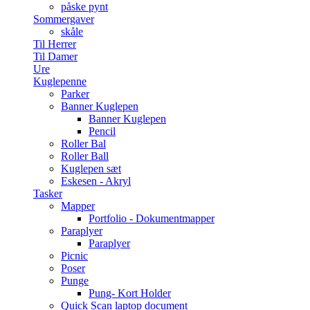
påske pynt
Sommergaver
skåle
Til Herrer
Til Damer
Ure
Kuglepenne
Parker
Banner Kuglepen
Banner Kuglepen
Pencil
Roller Bal
Roller Ball
Kuglepen sæt
Eskesen - Akryl
Tasker
Mapper
Portfolio - Dokumentmapper
Paraplyer
Paraplyer
Picnic
Poser
Punge
Pung- Kort Holder
Quick Scan laptop document