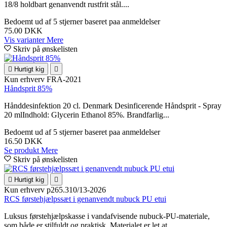
18/8 holdbart genanvendt rustfrit stål....
Bedoemt
ud af 5 stjerner baseret paa
anmeldelser
75.00 DKK
Vis varianter
Mere
Skriv på ønskelisten

Hurtigt kig

Kun erhverv
FRA-2021
Håndsprit 85%
Hånddesinfektion 20 cl. Denmark Desinficerende Håndsprit - Spray
20 mlIndhold: Glycerin Ethanol 85%. Brandfarlig...
Bedoemt
ud af 5 stjerner baseret paa
anmeldelser
16.50 DKK
Se produkt
Mere
Skriv på ønskelisten

Hurtigt kig

Kun erhverv
p265.310/13-2026
RCS førstehjælpssæt i genanvendt nubuck PU etui
Luksus førstehjælpskasse i vandafvisende nubuck-PU-materiale,
som både er stilfuldt og praktisk. Materialet er let at...