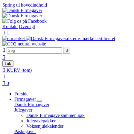
Spring til hovedindhold
Kontakt
Oversigt





Luk

KURV
(tom)


0
Forside
Firmagaver
Dansk Firmagaver
Julegaver
Dansk Firmagave sammen pak
Julegavepakker
Voksenjulekalender
Påskegaver