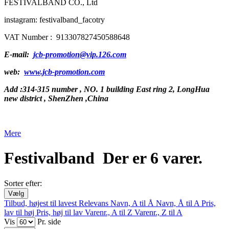
FESTIVALBAND CO., Ltd
instagram: festivalband_facotry
VAT Number : 913307827450588648
E-mail:
jcb-promotion@vip.126.com
web:
www.jcb-promotion.com
Add :314-315 number , NO. 1 building East ring 2, LongHua
new district , ShenZhen ,China
Mere
Festivalband
Der er 6 varer.
Sorter efter:
Vælg
Tilbud, højest til lavest
Relevans
Navn, A til Å
Navn, Å til A
Pris,
lav til høj
Pris, høj til lav
Varenr., A til Z
Varenr., Z til A
Vis
Pr. side