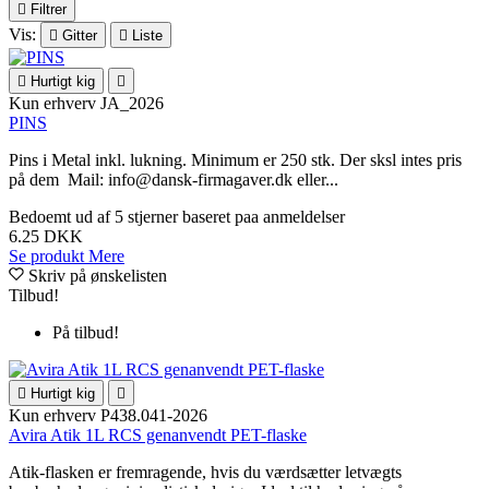

Filtrer
Vis:

Gitter

Liste

Hurtigt kig

Kun erhverv
JA_2026
PINS
Pins i Metal inkl. lukning. Minimum er 250 stk. Der sksl intes pris
på dem Mail: info@dansk-firmagaver.dk eller...
Bedoemt
ud af 5 stjerner baseret paa
anmeldelser
6.25 DKK
Se produkt
Mere
Skriv på ønskelisten
Tilbud!
På tilbud!

Hurtigt kig

Kun erhverv
P438.041-2026
Avira Atik 1L RCS genanvendt PET-flaske
Atik-flasken er fremragende, hvis du værdsætter letvægts