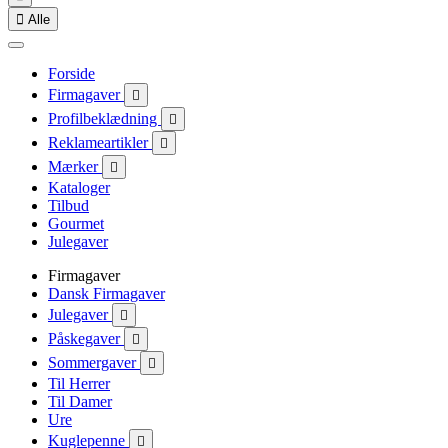

Alle
Forside
Firmagaver

Profilbeklædning

Reklameartikler

Mærker

Kataloger
Tilbud
Gourmet
Julegaver
Firmagaver
Dansk Firmagaver
Julegaver

Påskegaver

Sommergaver

Til Herrer
Til Damer
Ure
Kuglepenne
