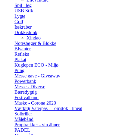
Spil - leg
USB StIk
Lygte
Golf
Isskraber
Drikkedunk
Xindao
Notesbøger & Blokke
Blyanter
Refleks
Plakat
Kuglepen ECO - Miljø
Pung
Messe gave - Giveaway
Powerbank
Messe - Diverse
Bæredygtig
Festivalband
Maske - Corona 2020
Værktøj Vaterpas - Tomstok - lineal
Solbriller
Målebånd
Proptrækker - vin åbner
PADEL