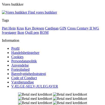
Vores butikker
Find vores butikker
Tags
Piet Hein
Krus
Kay Bojesen
Cardigan
GIN
Cross Century II WG
lysestager
Ikon
Quill pen
ROM
Information
Profil
Handelsbetingelser
Cookies
Persondatapolitik
Anvendelse
Fortrolighed
Bæredygtighedsstrategi
Code of Conduct
Værdigrundlag
VÆLGE-SELV-JULEGAVER