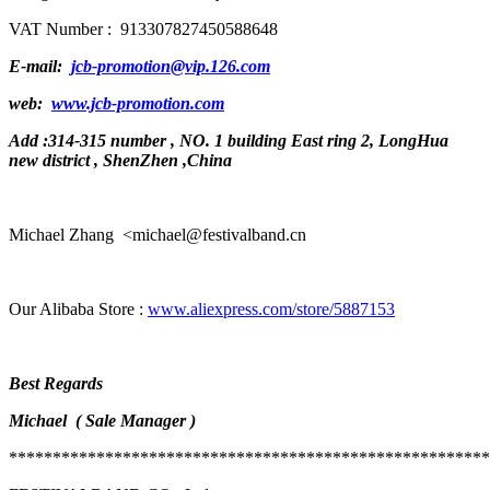
VAT Number : 913307827450588648
E-mail:
jcb-promotion@vip.126.com
web:
www.jcb-promotion.com
Add :314-315 number , NO. 1 building East ring 2, LongHua
new district , ShenZhen ,China
Michael Zhang
<michael@festivalband.cn
Our Alibaba Store :
www.aliexpress.com/store/5887153
Best Regards
Michael (
Sale Manager
)
*******************************************************