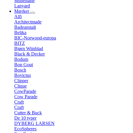
Musemåtte
Lanyard
Mærker
Alfi
Architectmade
Badeanstalt
Belika
BIC-Norwood-europa
BITZ
Bjørn Wiinblad
Black & Decker
Bodum
Bon Gout
Bosch
Bovictus
Clipper
Clique
CowParade
Cow Parade
Craft
Craft
Cutter & Buck
De 10 typer
DYBERG LARSEN
EcoSpheres