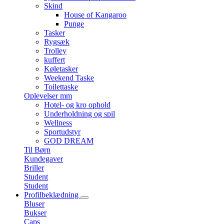
Skind
House of Kangaroo
Punge
Tasker
Rygsæk
Trolley
kuffert
Køletasker
Weekend Taske
Toilettaske
Oplevelser mm
Hotel- og kro ophold
Underholdning og spil
Wellness
Sportudstyr
GOD DREAM
Til Børn
Kundegaver
Briller
Student
Student
Profilbeklædning
Bluser
Bukser
Caps