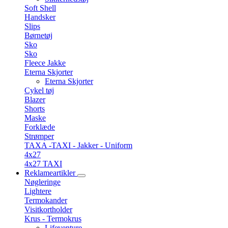
Soft Shell
Handsker
Slips
Børnetøj
Sko
Sko
Fleece Jakke
Eterna Skjorter
Eterna Skjorter
Cykel tøj
Blazer
Shorts
Maske
Forklæde
Strømper
TAXA -TAXI - Jakker - Uniform
4x27
4x27 TAXI
Reklameartikler
Nøgleringe
Lightere
Termokander
Visitkortholder
Krus - Termokrus
Lifeventure