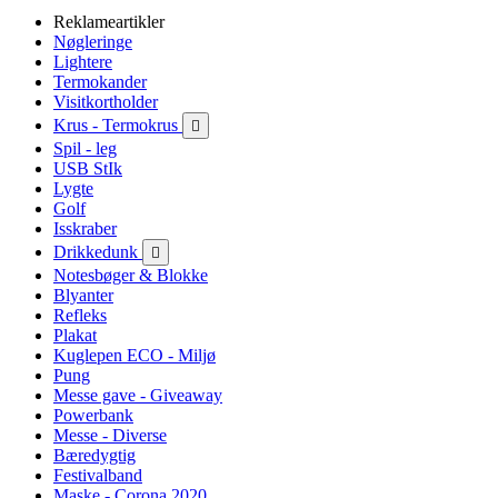
Reklameartikler
Nøgleringe
Lightere
Termokander
Visitkortholder
Krus - Termokrus

Spil - leg
USB StIk
Lygte
Golf
Isskraber
Drikkedunk

Notesbøger & Blokke
Blyanter
Refleks
Plakat
Kuglepen ECO - Miljø
Pung
Messe gave - Giveaway
Powerbank
Messe - Diverse
Bæredygtig
Festivalband
Maske - Corona 2020