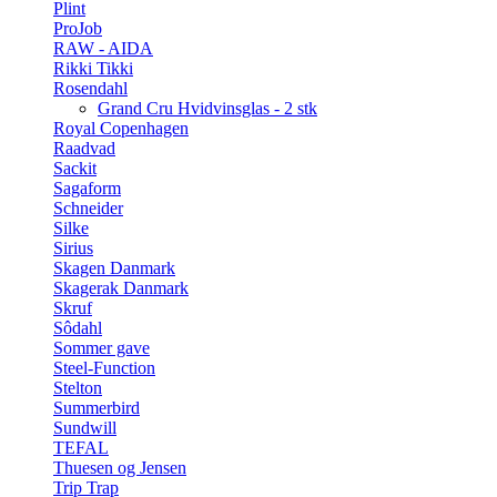
Plint
ProJob
RAW - AIDA
Rikki Tikki
Rosendahl
Grand Cru Hvidvinsglas - 2 stk
Royal Copenhagen
Raadvad
Sackit
Sagaform
Schneider
Silke
Sirius
Skagen Danmark
Skagerak Danmark
Skruf
Sôdahl
Sommer gave
Steel-Function
Stelton
Summerbird
Sundwill
TEFAL
Thuesen og Jensen
Trip Trap