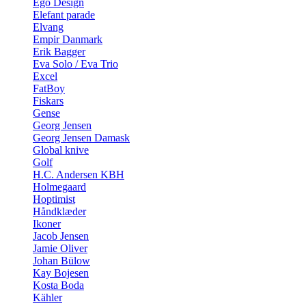
Ego Design
Elefant parade
Elvang
Empir Danmark
Erik Bagger
Eva Solo / Eva Trio
Excel
FatBoy
Fiskars
Gense
Georg Jensen
Georg Jensen Damask
Global knive
Golf
H.C. Andersen KBH
Holmegaard
Hoptimist
Håndklæder
Ikoner
Jacob Jensen
Jamie Oliver
Johan Bülow
Kay Bojesen
Kosta Boda
Kähler