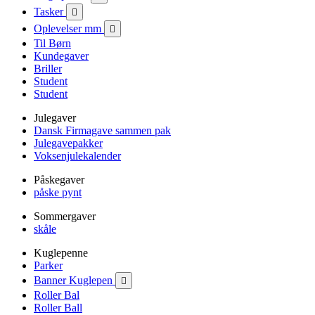
Tasker

Oplevelser mm

Til Børn
Kundegaver
Briller
Student
Student
Julegaver
Dansk Firmagave sammen pak
Julegavepakker
Voksenjulekalender
Påskegaver
påske pynt
Sommergaver
skåle
Kuglepenne
Parker
Banner Kuglepen

Roller Bal
Roller Ball