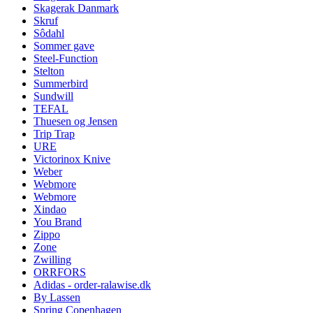
Skagerak Danmark
Skruf
Sôdahl
Sommer gave
Steel-Function
Stelton
Summerbird
Sundwill
TEFAL
Thuesen og Jensen
Trip Trap
URE
Victorinox Knive
Weber
Webmore
Webmore
Xindao
You Brand
Zippo
Zone
Zwilling
ORRFORS
Adidas - order-ralawise.dk
By Lassen
Spring Copenhagen