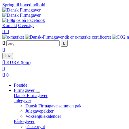
Spring til hovedindhold
Kontakt
Oversigt





Luk

KURV
(tom)


0
Forside
Firmagaver
Dansk Firmagaver
Julegaver
Dansk Firmagave sammen pak
Julegavepakker
Voksenjulekalender
Påskegaver
påske pynt