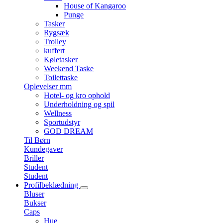
House of Kangaroo
Punge
Tasker
Rygsæk
Trolley
kuffert
Køletasker
Weekend Taske
Toilettaske
Oplevelser mm
Hotel- og kro ophold
Underholdning og spil
Wellness
Sportudstyr
GOD DREAM
Til Børn
Kundegaver
Briller
Student
Student
Profilbeklædning
Bluser
Bukser
Caps
Hue