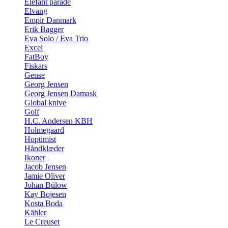
Elefant parade
Elvang
Empir Danmark
Erik Bagger
Eva Solo / Eva Trio
Excel
FatBoy
Fiskars
Gense
Georg Jensen
Georg Jensen Damask
Global knive
Golf
H.C. Andersen KBH
Holmegaard
Hoptimist
Håndklæder
Ikoner
Jacob Jensen
Jamie Oliver
Johan Bülow
Kay Bojesen
Kosta Boda
Kähler
Le Creuset