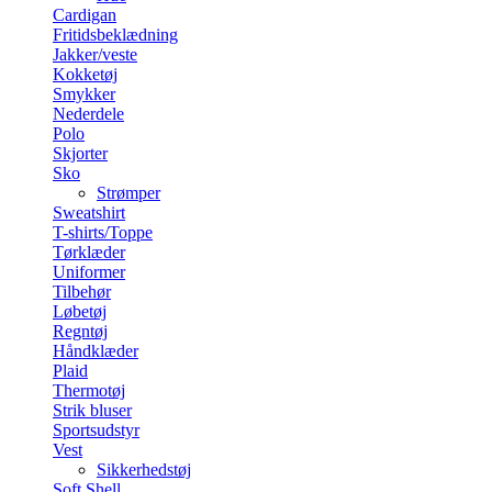
Cardigan
Fritidsbeklædning
Jakker/veste
Kokketøj
Smykker
Nederdele
Polo
Skjorter
Sko
Strømper
Sweatshirt
T-shirts/Toppe
Tørklæder
Uniformer
Tilbehør
Løbetøj
Regntøj
Håndklæder
Plaid
Thermotøj
Strik bluser
Sportsudstyr
Vest
Sikkerhedstøj
Soft Shell