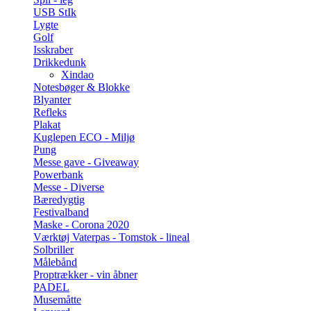
USB StIk
Lygte
Golf
Isskraber
Drikkedunk
Xindao
Notesbøger & Blokke
Blyanter
Refleks
Plakat
Kuglepen ECO - Miljø
Pung
Messe gave - Giveaway
Powerbank
Messe - Diverse
Bæredygtig
Festivalband
Maske - Corona 2020
Værktøj Vaterpas - Tomstok - lineal
Solbriller
Målebånd
Proptrækker - vin åbner
PADEL
Musemåtte