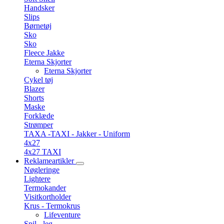
Handsker
Slips
Børnetøj
Sko
Sko
Fleece Jakke
Eterna Skjorter
Eterna Skjorter
Cykel tøj
Blazer
Shorts
Maske
Forklæde
Strømper
TAXA -TAXI - Jakker - Uniform
4x27
4x27 TAXI
Reklameartikler
Nøgleringe
Lightere
Termokander
Visitkortholder
Krus - Termokrus
Lifeventure
Spil - leg