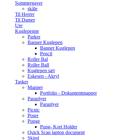
Sommergaver
skåle
Til Herrer
Til Damer
Ure
Kuglepenne
Parker
Banner Kuglepen
Banner Kuglepen
Pencil
Roller Bal
Roller Ball
Kuglepen sæt
Eskesen - Akryl
Tasker
Mapper
Portfolio - Dokumentmapper
Paraplyer
Paraplyer
Picnic
Poser
Punge
Pung- Kort Holder
Quick Scan laptop document
Skind