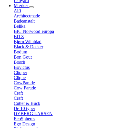
Lanyard
Mærker
Alfi
Architectmade
Badeanstalt
Belika
BIC-Norwood-europa
BITZ
Bjørn Wiinblad
Black & Decker
Bodum
Bon Gout
Bosch
Bovictus
Clipper
Clique
CowParade
Cow Parade
Craft
Craft
Cutter & Buck
De 10 typer
DYBERG LARSEN
EcoSpheres
Ego Design