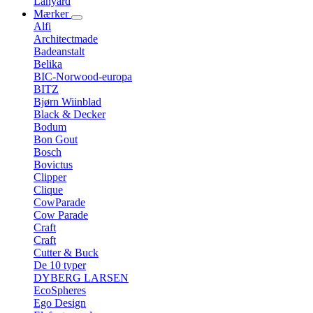
Lanyard
Mærker
Alfi
Architectmade
Badeanstalt
Belika
BIC-Norwood-europa
BITZ
Bjørn Wiinblad
Black & Decker
Bodum
Bon Gout
Bosch
Bovictus
Clipper
Clique
CowParade
Cow Parade
Craft
Craft
Cutter & Buck
De 10 typer
DYBERG LARSEN
EcoSpheres
Ego Design