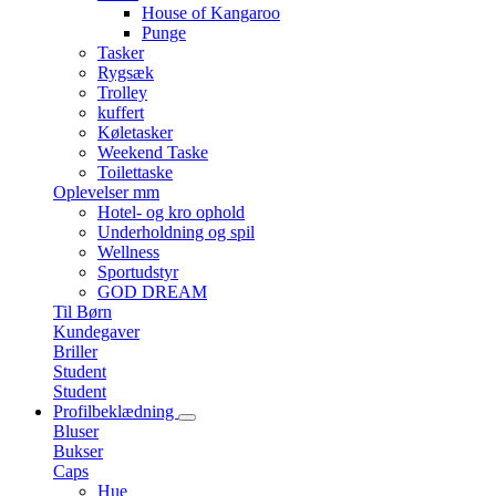
House of Kangaroo
Punge
Tasker
Rygsæk
Trolley
kuffert
Køletasker
Weekend Taske
Toilettaske
Oplevelser mm
Hotel- og kro ophold
Underholdning og spil
Wellness
Sportudstyr
GOD DREAM
Til Børn
Kundegaver
Briller
Student
Student
Profilbeklædning
Bluser
Bukser
Caps
Hue