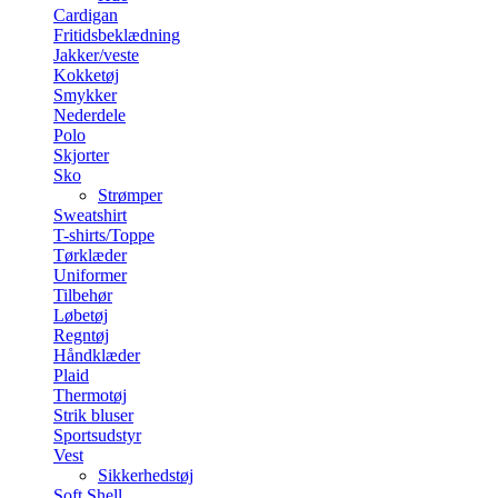
Cardigan
Fritidsbeklædning
Jakker/veste
Kokketøj
Smykker
Nederdele
Polo
Skjorter
Sko
Strømper
Sweatshirt
T-shirts/Toppe
Tørklæder
Uniformer
Tilbehør
Løbetøj
Regntøj
Håndklæder
Plaid
Thermotøj
Strik bluser
Sportsudstyr
Vest
Sikkerhedstøj
Soft Shell