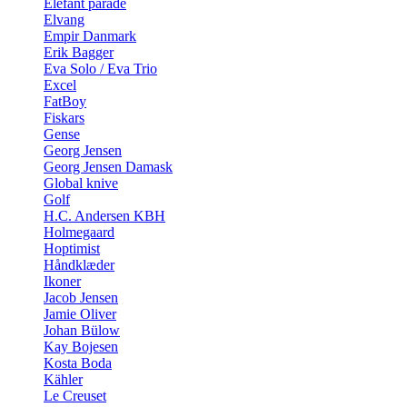
Elefant parade
Elvang
Empir Danmark
Erik Bagger
Eva Solo / Eva Trio
Excel
FatBoy
Fiskars
Gense
Georg Jensen
Georg Jensen Damask
Global knive
Golf
H.C. Andersen KBH
Holmegaard
Hoptimist
Håndklæder
Ikoner
Jacob Jensen
Jamie Oliver
Johan Bülow
Kay Bojesen
Kosta Boda
Kähler
Le Creuset