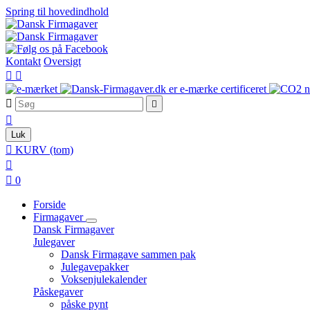
Spring til hovedindhold
Kontakt
Oversigt





Luk

KURV
(tom)


0
Forside
Firmagaver
Dansk Firmagaver
Julegaver
Dansk Firmagave sammen pak
Julegavepakker
Voksenjulekalender
Påskegaver
påske pynt