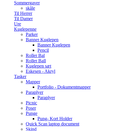
Sommergaver
skåle
Til Herrer
Til Damer
Ure
Kuglepenne
Parker
Banner Kuglepen
Banner Kuglepen
Pencil
Roller Bal
Roller Ball
Kuglepen sæt
Eskesen - Akryl
Tasker
Mapper
Portfolio - Dokumentmapper
Paraplyer
Paraplyer
Picnic
Poser
Punge
Pung- Kort Holder
Quick Scan laptop document
Skind