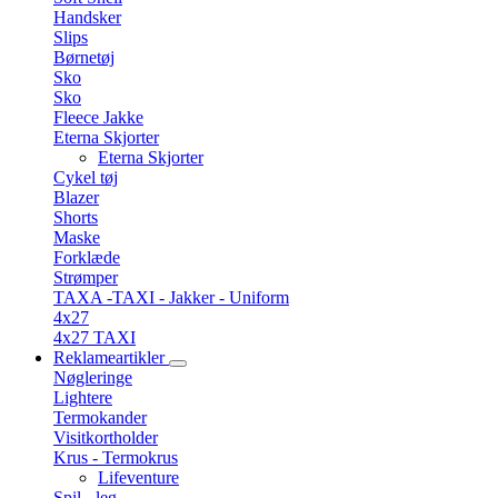
Handsker
Slips
Børnetøj
Sko
Sko
Fleece Jakke
Eterna Skjorter
Eterna Skjorter
Cykel tøj
Blazer
Shorts
Maske
Forklæde
Strømper
TAXA -TAXI - Jakker - Uniform
4x27
4x27 TAXI
Reklameartikler
Nøgleringe
Lightere
Termokander
Visitkortholder
Krus - Termokrus
Lifeventure
Spil - leg