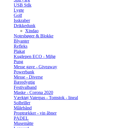
USB StIk
Lygte
Golf
Isskraber
Drikkedunk
Xindao
Notesbøger & Blokke
Blyanter
Refleks
Plakat
Kuglepen ECO - Miljø
Pung
Messe gave - Giveaway
Powerbank
Messe - Diverse
Bæredygtig
Festivalband
Maske - Corona 2020
Værktøj Vaterpas - Tomstok - lineal
Solbriller
Målebånd
Proptrækker - vin åbner
PADEL
Musemåtte