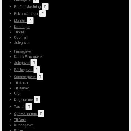
Profilbeklædning

Reklameartikler

Mærker

Kataloger
Tilbud
Gourmet
Julegaver
Firmagaver
Dansk Firmagaver
Julegaver

Påskegaver

Sommergaver

Til Herrer
Til Damer
Ure
Kuglepenne

Tasker

Oplevelser mm

Til Børn
Kundegaver
Briller