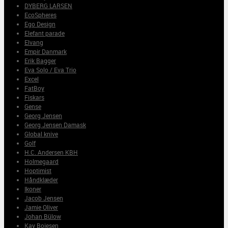
DYBERG LARSEN
EcoSpheres
Ego Design
Elefant parade
Elvang
Empir Danmark
Erik Bagger
Eva Solo / Eva Trio
Excel
FatBoy
Fiskars
Gense
Georg Jensen
Georg Jensen Damask
Global knive
Golf
H.C. Andersen KBH
Holmegaard
Hoptimist
Håndklæder
Ikoner
Jacob Jensen
Jamie Oliver
Johan Bülow
Kay Bojesen