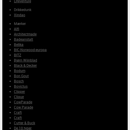
Lifeventure
Drikkedunk
Xindao
Mærker
Alfi
Architectmade
Badeanstalt
Belika
BIC-Norwood-europa
BITZ
Bjørn Wiinblad
Black & Decker
Bodum
Bon Gout
Bosch
Bovictus
Clipper
Clique
CowParade
Cow Parade
Craft
Craft
Cutter & Buck
De 10 typer