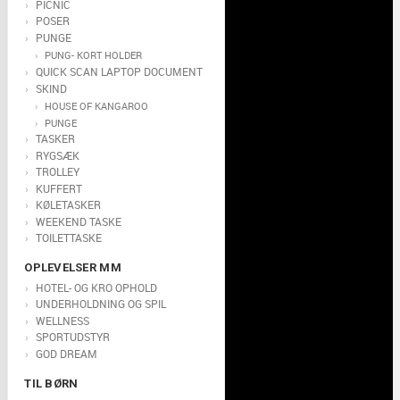
PICNIC
POSER
PUNGE
PUNG- KORT HOLDER
QUICK SCAN LAPTOP DOCUMENT
SKIND
HOUSE OF KANGAROO
PUNGE
TASKER
RYGSÆK
TROLLEY
KUFFERT
KØLETASKER
WEEKEND TASKE
TOILETTASKE
OPLEVELSER MM
HOTEL- OG KRO OPHOLD
UNDERHOLDNING OG SPIL
WELLNESS
SPORTUDSTYR
GOD DREAM
TIL BØRN