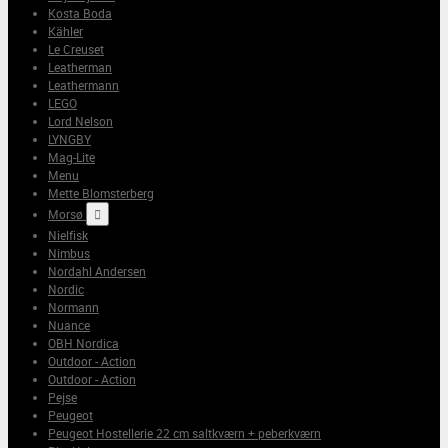
Kosta Boda
Kähler
Le Creuset
Leatherman
Leathermann
LEGO
Lord Nelson
LYNGBY
Mag-Lite
Menu
Mette Blomsterberg
Morsø

Nielfisk
Nimbus
Nordahl Andersen
Nordic
Normann
Nuance
OBH Nordica
Outdoor - Action
Outdoor - Action
Pejse
Peugeot
Peugeot Hostellerie 22 cm saltkværn + peberkværn