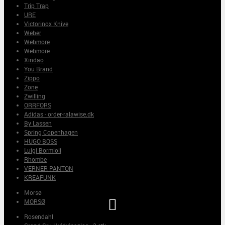
Trip Trap
URE
Victorinox Knive
Weber
Webmore
Webmore
Xindao
You Brand
Zippo
Zone
Zwilling
ORRFORS
Adidas - order-ralawise.dk
By Lassen
Spring Copenhagen
HUGO BOSS
Luigi Bormioli
Rhombe
VERNER PANTON
KREAFUNK
Morsø

MORSØ
Rosendahl