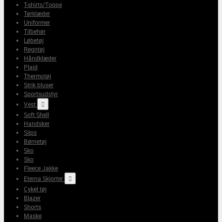
T-shirts/Toppe
Tørklæder
Uniformer
Tilbehør
Løbetøj
Regntøj
Håndklæder
Plaid
Thermotøj
Strik bluser
Sportsudstyr
Vest

Soft Shell
Handsker
Slips
Børnetøj
Sko
Sko
Fleece Jakke
Eterna Skjorter

Cykel tøj
Blazer
Shorts
Maske