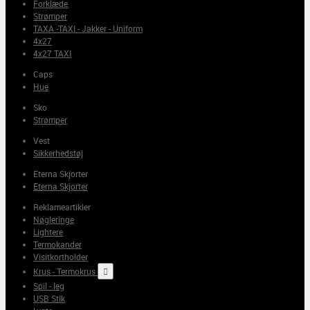
Forklæde
Strømper
TAXA -TAXI - Jakker - Uniform
4x27
4x27 TAXI
Caps
Hue
Sko
Strømper
Vest
Sikkerhedstøj
Eterna Skjorter
Eterna Skjorter
Reklameartikler
Nøgleringe
Lightere
Termokander
Visitkortholder
Krus - Termokrus

Spil - leg
USB StIk