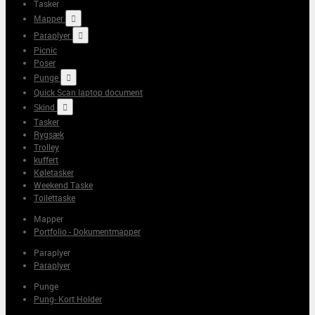
Tasker
Mapper

Paraplyer

Picnic
Poser
Punge

Quick Scan laptop document
Skind

Tasker
Rygsæk
Trolley
kuffert
Køletasker
Weekend Taske
Toilettaske
Mapper
Portfolio - Dokumentmapper
Paraplyer
Paraplyer
Punge
Pung- Kort Holder