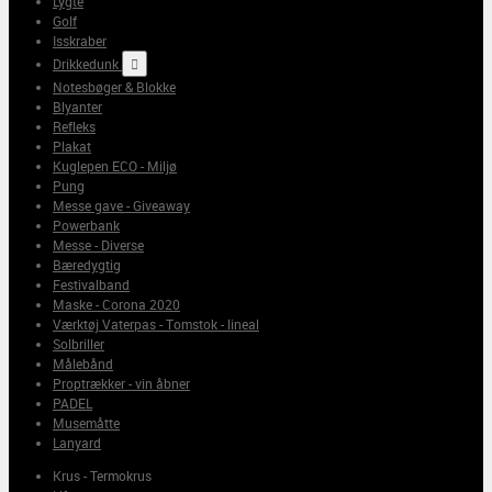
Lygte
Golf
Isskraber
Drikkedunk

Notesbøger & Blokke
Blyanter
Refleks
Plakat
Kuglepen ECO - Miljø
Pung
Messe gave - Giveaway
Powerbank
Messe - Diverse
Bæredygtig
Festivalband
Maske - Corona 2020
Værktøj Vaterpas - Tomstok - lineal
Solbriller
Målebånd
Proptrækker - vin åbner
PADEL
Musemåtte
Lanyard
Krus - Termokrus