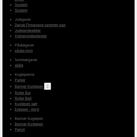
Student
Student
Julegaver
Dansk Firmagave sammen pak
Julegavepakker
Voksenjulekalender
Påskegaver
påske pynt
Sommergaver
skåle
Kuglepenne
Parker
Banner Kuglepen

Roller Bal
Roller Ball
Kuglepen sæt
Eskesen - Akryl
Banner Kuglepen
Banner Kuglepen
Pencil