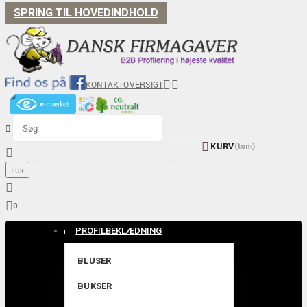
SPRING TIL HOVEDINDHOLD


KONTAKT
OVERSIGT


KURV
(tom)

Luk


0
PROFILBEKLÆDNING
BLUSER
BUKSER