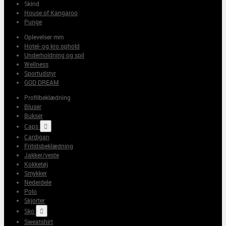
Skind
House of Kangaroo
Punge
Oplevelser mm
Hotel- og kro ophold
Underholdning og spil
Wellness
Sportudstyr
GOD DREAM
Profilbeklædning
Bluser
Bukser
Caps

Cardigan
Fritidsbeklædning
Jakker/veste
Kokketøj
Smykker
Nederdele
Polo
Skjorter
Sko

Sweatshirt