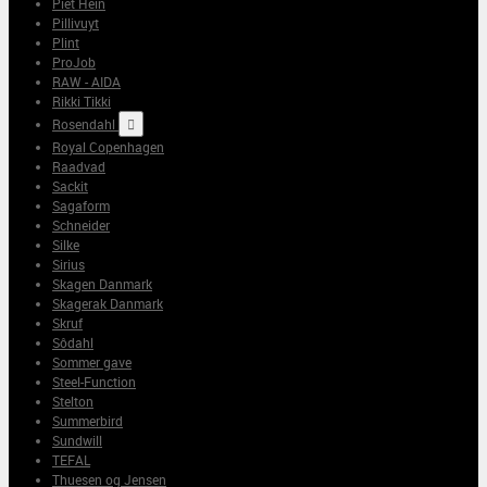
Piet Hein
Pillivuyt
Plint
ProJob
RAW - AIDA
Rikki Tikki
Rosendahl

Royal Copenhagen
Raadvad
Sackit
Sagaform
Schneider
Silke
Sirius
Skagen Danmark
Skagerak Danmark
Skruf
Sôdahl
Sommer gave
Steel-Function
Stelton
Summerbird
Sundwill
TEFAL
Thuesen og Jensen