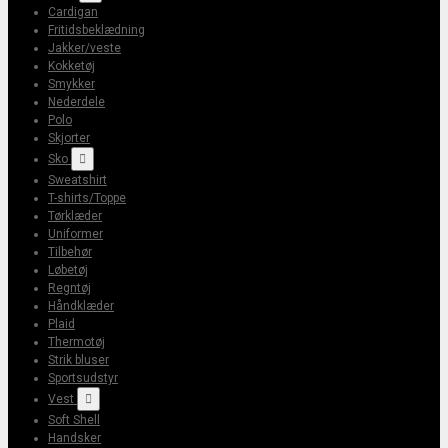
Cardigan
Fritidsbeklædning
Jakker/veste
Kokketøj
Smykker
Nederdele
Polo
Skjorter
Sko

Sweatshirt
T-shirts/Toppe
Tørklæder
Uniformer
Tilbehør
Løbetøj
Regntøj
Håndklæder
Plaid
Thermotøj
Strik bluser
Sportsudstyr
Vest

Soft Shell
Handsker