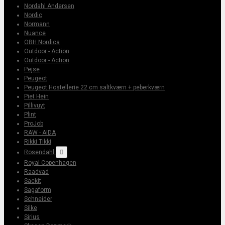
Nordahl Andersen
Nordic
Normann
Nuance
OBH Nordica
Outdoor - Action
Outdoor - Action
Pejse
Peugeot
Peugeot Hostellerie 22 cm saltkværn + peberkværn
Piet Hein
Pillivuyt
Plint
ProJob
RAW - AIDA
Rikki Tikki
Rosendahl

Royal Copenhagen
Raadvad
Sackit
Sagaform
Schneider
Silke
Sirius