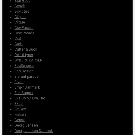
Bon Gout
Bosch
Bovictus
Clipper
Clique
CowParade
Cow Parade
Craft
Craft
Cutter & Buck
De 10 typer
DYBERG LARSEN
EcoSpheres
Ego Design
Elefant parade
Elvang
Empir Danmark
Erik Bagger
Eva Solo / Eva Trio
Excel
FatBoy
Fiskars
Gense
Georg Jensen
Georg Jensen Damask