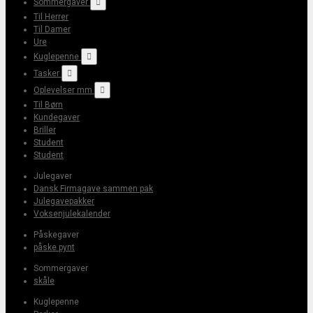
Sommergaver

Til Herrer
Til Damer
Ure
Kuglepenne

Tasker

Oplevelser mm

Til Børn
Kundegaver
Briller
Student
Student
Julegaver
Dansk Firmagave sammen pak
Julegavepakker
Voksenjulekalender
Påskegaver
påske pynt
Sommergaver
skåle
Kuglepenne