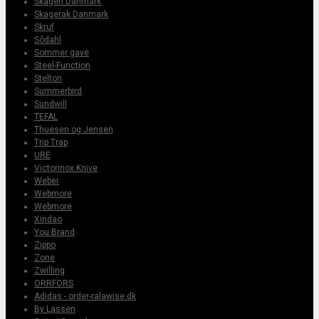
Skagen Danmark
Skagerak Danmark
Skruf
Sôdahl
Sommer gave
Steel-Function
Stelton
Summerbird
Sundwill
TEFAL
Thuesen og Jensen
Trip Trap
URE
Victorinox Knive
Weber
Webmore
Webmore
Xindao
You Brand
Zippo
Zone
Zwilling
ORRFORS
Adidas - order-ralawise.dk
By Lassen