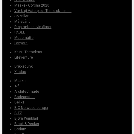
Maske - Corona 2020
Værktøj Vaterpas - Tomstok - lineal
Solbriller
Målebånd
Proptrækker - vin åbner
PADEL
Musemåtte
Lanyard
Krus - Termokrus
Lifeventure
Drikkedunk
Xindao
Mærker
Alfi
Architectmade
Badeanstalt
Belika
BIC-Norwood-europa
BITZ
Bjørn Wiinblad
Black & Decker
Bodum