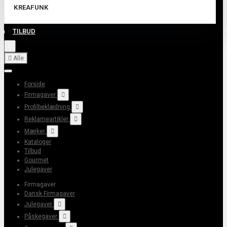
KREAFUNK
TILBUD


Alle
Forside
Firmagaver

Profilbeklædning

Reklameartikler

Mærker

Kataloger
Tilbud
Gourmet
Julegaver
Firmagaver
Dansk Firmagaver
Julegaver

Påskegaver
