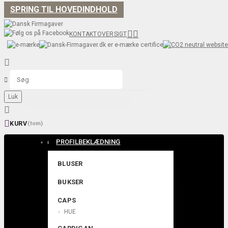
SPRING TIL HOVEDINDHOLD


KONTAKT
OVERSIGT


Luk


KURV
(tom)
PROFILBEKLÆDNING
BLUSER
BUKSER
CAPS
HUE