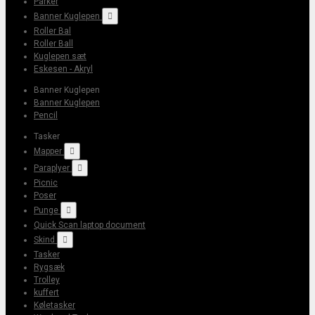
Parker
Banner Kuglepen

Roller Bal
Roller Ball
Kuglepen sæt
Eskesen - Akryl
Banner Kuglepen
Banner Kuglepen
Pencil
Tasker
Mapper

Paraplyer

Picnic
Poser
Punge

Quick Scan laptop document
Skind

Tasker
Rygsæk
Trolley
kuffert
Køletasker