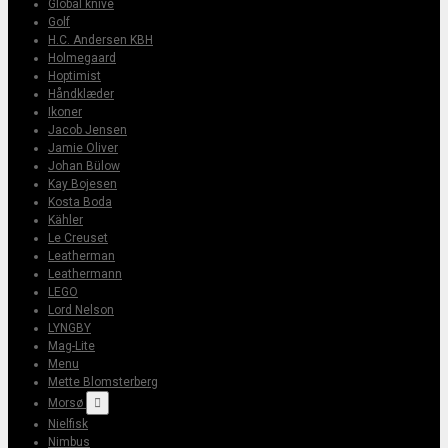
Global knive
Golf
H.C. Andersen KBH
Holmegaard
Hoptimist
Håndklæder
Ikoner
Jacob Jensen
Jamie Oliver
Johan Bülow
Kay Bojesen
Kosta Boda
Kähler
Le Creuset
Leatherman
Leathermann
LEGO
Lord Nelson
LYNGBY
Mag-Lite
Menu
Mette Blomsterberg
Morsø

Nielfisk
Nimbus