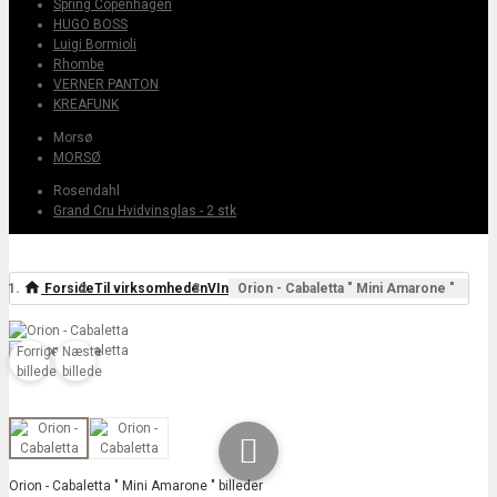
Spring Copenhagen
HUGO BOSS
Luigi Bormioli
Rhombe
VERNER PANTON
KREAFUNK
Morsø
MORSØ
Rosendahl
Grand Cru Hvidvinsglas - 2 stk
Forside
Til virksomheden
VIn
Orion - Cabaletta " Mini Amarone "
Forrige
Næste
billede
billede

Orion - Cabaletta " Mini Amarone " billeder