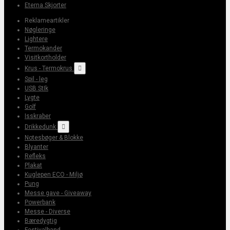
Eterna Skjorter
Reklameartikler
Nøgleringe
Lightere
Termokander
Visitkortholder
Krus - Termokrus

Spil - leg
USB StIk
Lygte
Golf
Isskraber
Drikkedunk

Notesbøger & Blokke
Blyanter
Refleks
Plakat
Kuglepen ECO - Miljø
Pung
Messe gave - Giveaway
Powerbank
Messe - Diverse
Bæredygtig
Festivalband