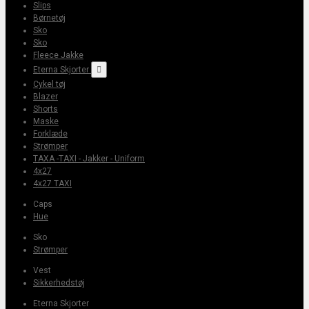
Slips
Børnetøj
Sko
Sko
Fleece Jakke
Eterna Skjorter

Cykel tøj
Blazer
Shorts
Maske
Forklæde
Strømper
TAXA -TAXI - Jakker - Uniform
4x27
4x27 TAXI
Caps
Hue
Sko
Strømper
Vest
Sikkerhedstøj
Eterna Skjorter