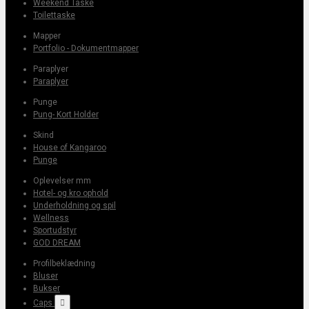
Weekend Taske
Toilettaske
Mapper
Portfolio - Dokumentmapper
Paraplyer
Paraplyer
Punge
Pung- Kort Holder
Skind
House of Kangaroo
Punge
Oplevelser mm
Hotel- og kro ophold
Underholdning og spil
Wellness
Sportudstyr
GOD DREAM
Profilbeklædning
Bluser
Bukser
Caps
