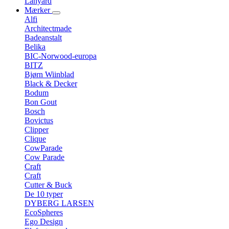
Lanyard
Mærker
Alfi
Architectmade
Badeanstalt
Belika
BIC-Norwood-europa
BITZ
Bjørn Wiinblad
Black & Decker
Bodum
Bon Gout
Bosch
Bovictus
Clipper
Clique
CowParade
Cow Parade
Craft
Craft
Cutter & Buck
De 10 typer
DYBERG LARSEN
EcoSpheres
Ego Design