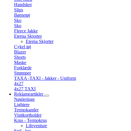
Handsker
Slips
Børnetøj
Sko
Sko
Fleece Jakke
Eterna Skjorter
Eterna Skjorter
Cykel tøj
Blazer
Shorts
Maske
Forklæde
Strømper
TAXA -TAXI - Jakker - Uniform
4x27
4x27 TAXI
Reklameartikler
Nøgleringe
Lightere
Termokander
Visitkortholder
Krus - Termokrus
Lifeventure
Spil - leg