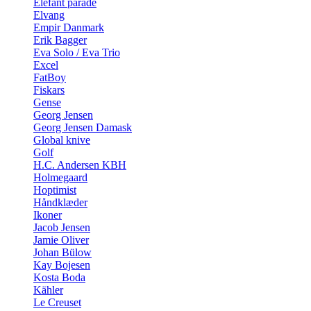
Elefant parade
Elvang
Empir Danmark
Erik Bagger
Eva Solo / Eva Trio
Excel
FatBoy
Fiskars
Gense
Georg Jensen
Georg Jensen Damask
Global knive
Golf
H.C. Andersen KBH
Holmegaard
Hoptimist
Håndklæder
Ikoner
Jacob Jensen
Jamie Oliver
Johan Bülow
Kay Bojesen
Kosta Boda
Kähler
Le Creuset