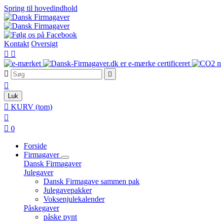
Spring til hovedindhold
Kontakt
Oversigt





Luk

KURV
(tom)


0
Forside
Firmagaver
Dansk Firmagaver
Julegaver
Dansk Firmagave sammen pak
Julegavepakker
Voksenjulekalender
Påskegaver
påske pynt