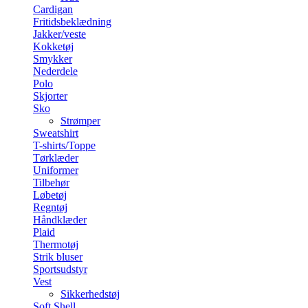
Cardigan
Fritidsbeklædning
Jakker/veste
Kokketøj
Smykker
Nederdele
Polo
Skjorter
Sko
Strømper
Sweatshirt
T-shirts/Toppe
Tørklæder
Uniformer
Tilbehør
Løbetøj
Regntøj
Håndklæder
Plaid
Thermotøj
Strik bluser
Sportsudstyr
Vest
Sikkerhedstøj
Soft Shell