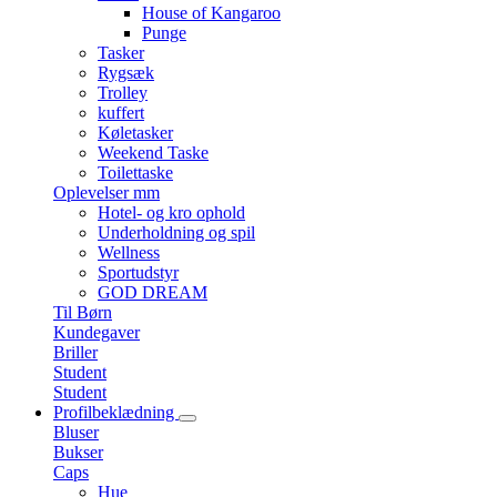
House of Kangaroo
Punge
Tasker
Rygsæk
Trolley
kuffert
Køletasker
Weekend Taske
Toilettaske
Oplevelser mm
Hotel- og kro ophold
Underholdning og spil
Wellness
Sportudstyr
GOD DREAM
Til Børn
Kundegaver
Briller
Student
Student
Profilbeklædning
Bluser
Bukser
Caps
Hue