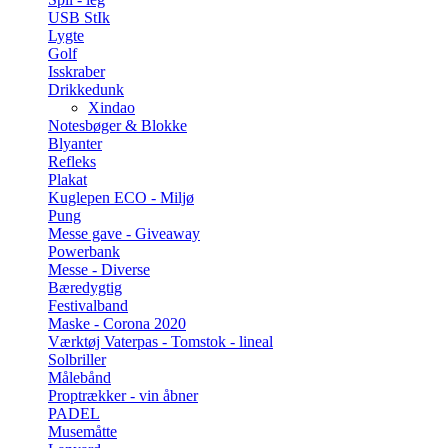
USB StIk
Lygte
Golf
Isskraber
Drikkedunk
Xindao
Notesbøger & Blokke
Blyanter
Refleks
Plakat
Kuglepen ECO - Miljø
Pung
Messe gave - Giveaway
Powerbank
Messe - Diverse
Bæredygtig
Festivalband
Maske - Corona 2020
Værktøj Vaterpas - Tomstok - lineal
Solbriller
Målebånd
Proptrækker - vin åbner
PADEL
Musemåtte