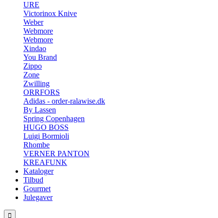
URE
Victorinox Knive
Weber
Webmore
Webmore
Xindao
You Brand
Zippo
Zone
Zwilling
ORRFORS
Adidas - order-ralawise.dk
By Lassen
Spring Copenhagen
HUGO BOSS
Luigi Bormioli
Rhombe
VERNER PANTON
KREAFUNK
Kataloger
Tilbud
Gourmet
Julegaver
