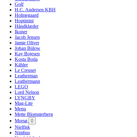
Golf
H.C. Andersen KBH
Holmegaard
Hoptimist
Håndklæder
Ikoner
Jacob Jensen
Jamie Oliver
Johan Bülow
Kay Bojesen
Kosta Boda
Kähler
Le Creuset
Leatherman
Leathermann
LEGO
Lord Nelson
LYNGBY
Mag-Lite
Menu
Mette Blomsterberg
Morsø

Nielfisk
Nimbus