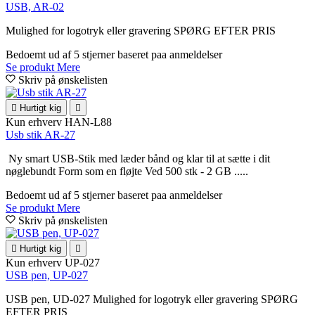
USB, AR-02
Mulighed for logotryk eller gravering SPØRG EFTER PRIS
Bedoemt
ud af 5 stjerner baseret paa
anmeldelser
Se produkt
Mere
Skriv på ønskelisten

Hurtigt kig

Kun erhverv
HAN-L88
Usb stik AR-27
Ny smart USB-Stik med læder bånd og klar til at sætte i dit
nøglebundt Form som en fløjte Ved 500 stk - 2 GB .....
Bedoemt
ud af 5 stjerner baseret paa
anmeldelser
Se produkt
Mere
Skriv på ønskelisten

Hurtigt kig

Kun erhverv
UP-027
USB pen, UP-027
USB pen, UD-027 Mulighed for logotryk eller gravering SPØRG
EFTER PRIS