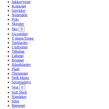
Jakker/veste
Kokketøj
Smykker
Nederdele
Polo
Skjorter
Sko

Sweatshirt
T-shirts/Toppe
Tørklæder
Uniformer
Tilbehør
Løbetøj
Regntøj
Håndklæder
Plaid
Thermotøj
Strik bluser
Sportsudstyr
Vest

Soft Shell
Handsker
Slips
Børnetøj