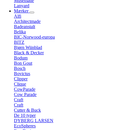
Musemåtte
Lanyard
Mærker
Alfi
Architectmade
Badeanstalt
Belika
BIC-Norwood-europa
BITZ
Bjørn Wiinblad
Black & Decker
Bodum
Bon Gout
Bosch
Bovictus
Clipper
Clique
CowParade
Cow Parade
Craft
Craft
Cutter & Buck
De 10 typer
DYBERG LARSEN
EcoSpheres