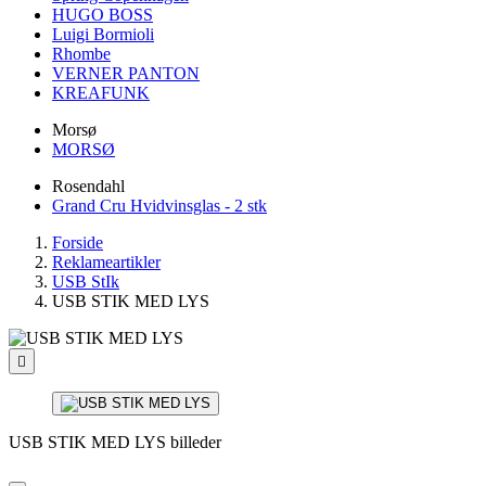
HUGO BOSS
Luigi Bormioli
Rhombe
VERNER PANTON
KREAFUNK
Morsø
MORSØ
Rosendahl
Grand Cru Hvidvinsglas - 2 stk
Forside
Reklameartikler
USB StIk
USB STIK MED LYS

USB STIK MED LYS billeder