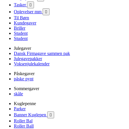
Tasker

Oplevelser mm

Til Børn
Kundegaver
Briller
Student
Student
Julegaver
Dansk Firmagave sammen pak
Julegavepakker
Voksenjulekalender
Påskegaver
påske pynt
Sommergaver
skåle
Kuglepenne
Parker
Banner Kuglepen

Roller Bal
Roller Ball