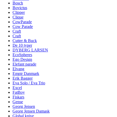
Bosch
Bovictus
Clipper
Clique
CowParade
Cow Parade
Craft
Craft
Cutter & Buck
De 10 typer
DYBERG LARSEN
EcoSpheres
Ego Design
Elefant parade
Elvang
Empir Danmark
Erik Bagger
Eva Solo / Eva Trio
Excel
FatBoy
Fiskars
Gense
Georg Jensen
Georg Jensen Damask
Global knive