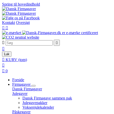
Spring til hovedindhold
Kontakt
Oversigt





Luk

KURV
(tom)


0
Forside
Firmagaver
Dansk Firmagaver
Julegaver
Dansk Firmagave sammen pak
Julegavepakker
Voksenjulekalender
Påskegaver