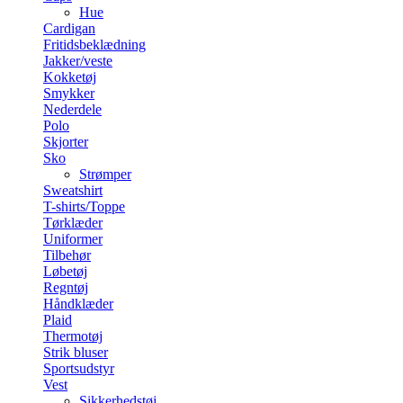
Hue
Cardigan
Fritidsbeklædning
Jakker/veste
Kokketøj
Smykker
Nederdele
Polo
Skjorter
Sko
Strømper
Sweatshirt
T-shirts/Toppe
Tørklæder
Uniformer
Tilbehør
Løbetøj
Regntøj
Håndklæder
Plaid
Thermotøj
Strik bluser
Sportsudstyr
Vest
Sikkerhedstøj