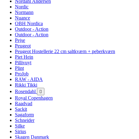
Nordahl Andersen
Nordic
Normann
Nuance
OBH Nordica
Outdoor - Action
Outdoor - Action
Pejse
Peugeot
Peugeot Hostellerie 22 cm saltkværn + peberkværn
Piet Hein
Pillivuyt
Plint
ProJob
RAW - AIDA
Rikki Tikki
Rosendahl

Royal Copenhagen
Raadvad
Sackit
Sagaform
Schneider
Silke
Sirius
Skagen Danmark