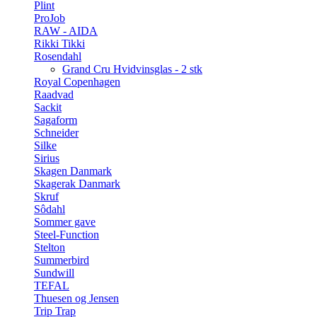
Plint
ProJob
RAW - AIDA
Rikki Tikki
Rosendahl
Grand Cru Hvidvinsglas - 2 stk
Royal Copenhagen
Raadvad
Sackit
Sagaform
Schneider
Silke
Sirius
Skagen Danmark
Skagerak Danmark
Skruf
Sôdahl
Sommer gave
Steel-Function
Stelton
Summerbird
Sundwill
TEFAL
Thuesen og Jensen
Trip Trap