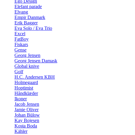
Ego Design
Elefant parade
Elvang
Empir Danmark
Erik Bagger
Eva Solo / Eva Trio
Excel
FatBoy
Fiskars
Gense
Georg Jensen
Georg Jensen Damask
Global knive
Golf
H.C. Andersen KBH
Holmegaard
Hoptimist
Håndklæder
Ikoner
Jacob Jensen
Jamie Oliver
Johan Bülow
Kay Bojesen
Kosta Boda
Kähler