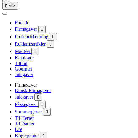

Alle
Forside
Firmagaver

Profilbeklædning

Reklameartikler

Mærker

Kataloger
Tilbud
Gourmet
Julegaver
Firmagaver
Dansk Firmagaver
Julegaver

Påskegaver

Sommergaver

Til Herrer
Til Damer
Ure
Kuglepenne
