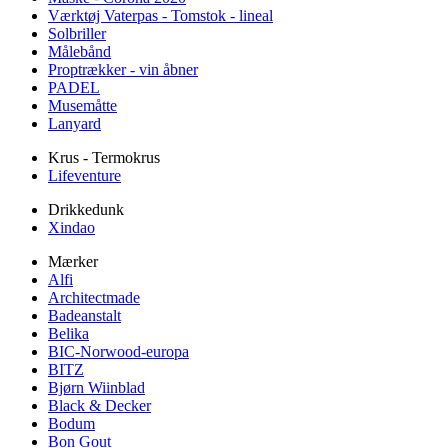
Værktøj Vaterpas - Tomstok - lineal
Solbriller
Målebånd
Proptrækker - vin åbner
PADEL
Musemåtte
Lanyard
Krus - Termokrus
Lifeventure
Drikkedunk
Xindao
Mærker
Alfi
Architectmade
Badeanstalt
Belika
BIC-Norwood-europa
BITZ
Bjørn Wiinblad
Black & Decker
Bodum
Bon Gout