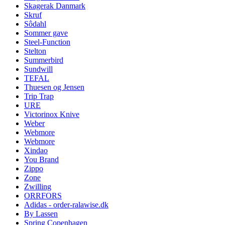
Skagerak Danmark
Skruf
Sôdahl
Sommer gave
Steel-Function
Stelton
Summerbird
Sundwill
TEFAL
Thuesen og Jensen
Trip Trap
URE
Victorinox Knive
Weber
Webmore
Webmore
Xindao
You Brand
Zippo
Zone
Zwilling
ORRFORS
Adidas - order-ralawise.dk
By Lassen
Spring Copenhagen