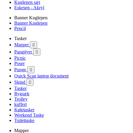
Kuglepen sæt
Eskesen - Akryl
Banner Kuglepen
Banner Kuglepen
Pencil
Tasker
Mapper

Paraplyer

Picnic
Poser
Punge

Quick Scan laptop document
Skind

Tasker
Rygsæk
Trolley
kuffert
Køletasker
Weekend Taske
Toilettaske
Mapper