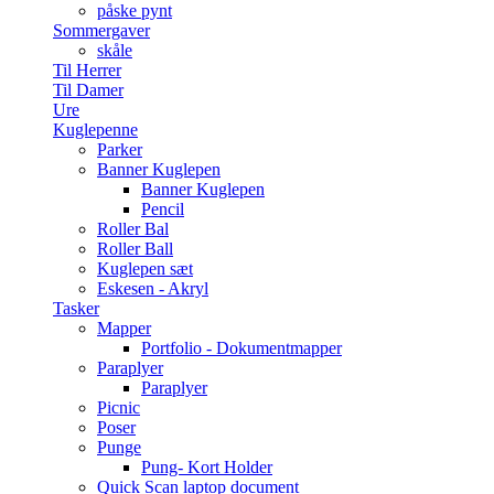
påske pynt
Sommergaver
skåle
Til Herrer
Til Damer
Ure
Kuglepenne
Parker
Banner Kuglepen
Banner Kuglepen
Pencil
Roller Bal
Roller Ball
Kuglepen sæt
Eskesen - Akryl
Tasker
Mapper
Portfolio - Dokumentmapper
Paraplyer
Paraplyer
Picnic
Poser
Punge
Pung- Kort Holder
Quick Scan laptop document