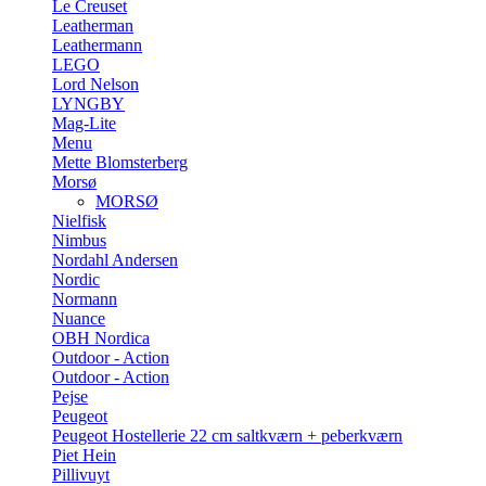
Le Creuset
Leatherman
Leathermann
LEGO
Lord Nelson
LYNGBY
Mag-Lite
Menu
Mette Blomsterberg
Morsø
MORSØ
Nielfisk
Nimbus
Nordahl Andersen
Nordic
Normann
Nuance
OBH Nordica
Outdoor - Action
Outdoor - Action
Pejse
Peugeot
Peugeot Hostellerie 22 cm saltkværn + peberkværn
Piet Hein
Pillivuyt