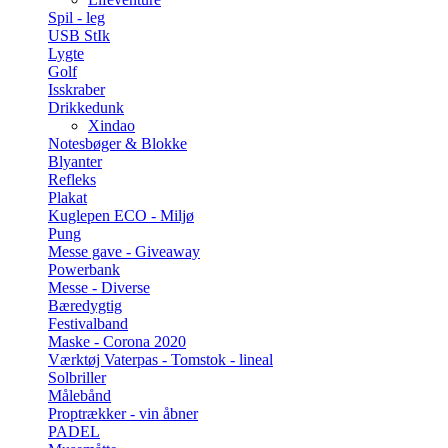
Spil - leg
USB StIk
Lygte
Golf
Isskraber
Drikkedunk
Xindao
Notesbøger & Blokke
Blyanter
Refleks
Plakat
Kuglepen ECO - Miljø
Pung
Messe gave - Giveaway
Powerbank
Messe - Diverse
Bæredygtig
Festivalband
Maske - Corona 2020
Værktøj Vaterpas - Tomstok - lineal
Solbriller
Målebånd
Proptrækker - vin åbner
PADEL