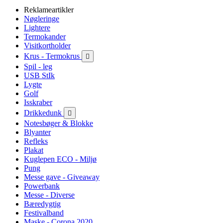
Reklameartikler
Nøgleringe
Lightere
Termokander
Visitkortholder
Krus - Termokrus

Spil - leg
USB StIk
Lygte
Golf
Isskraber
Drikkedunk

Notesbøger & Blokke
Blyanter
Refleks
Plakat
Kuglepen ECO - Miljø
Pung
Messe gave - Giveaway
Powerbank
Messe - Diverse
Bæredygtig
Festivalband
Maske - Corona 2020