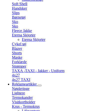
Soft Shell
Handsker
Slips
Børnetøj
Sko
Sko
Fleece Jakke
Eterna Skjorter
Eterna Skjorter
Cykel tøj
Blazer
Shorts
Maske
Forklæde
Strømper
TAXA -TAXI - Jakker - Uniform
4x27
4x27 TAXI
Reklameartikler
Nøgleringe
Lightere
Termokander
Visitkortholder
Krus - Termokrus
Lifeventure