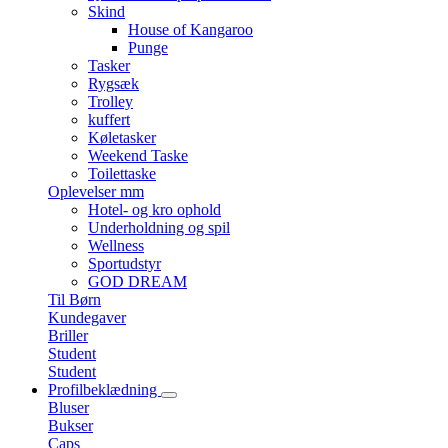
Skind
House of Kangaroo
Punge
Tasker
Rygsæk
Trolley
kuffert
Køletasker
Weekend Taske
Toilettaske
Oplevelser mm
Hotel- og kro ophold
Underholdning og spil
Wellness
Sportudstyr
GOD DREAM
Til Børn
Kundegaver
Briller
Student
Student
Profilbeklædning
Bluser
Bukser
Caps