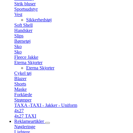
Strik bluser
Sportsudstyr
Vest
Sikkerhedstøj
Soft Shell
Handsker
Slips
Børnetøj
Sko
Sko
Fleece Jakke
Eterna Skjorter
Eterna Skjorter
Cykel tøj
Blazer
Shorts
Maske
Forklæde
Strømper
TAXA -TAXI - Jakker - Uniform
4x27
4x27 TAXI
Reklameartikler
Nøgleringe
Lightere