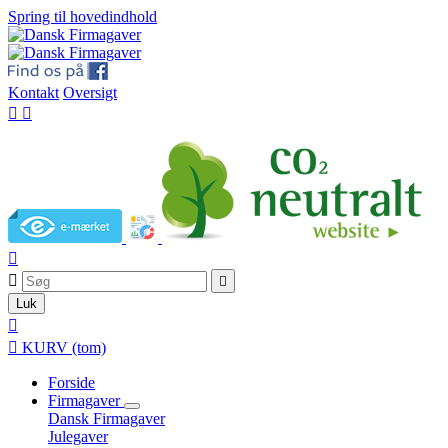
Spring til hovedindhold
Kontakt
Oversigt





Luk


KURV
(tom)
Forside
Firmagaver
Dansk Firmagaver
Julegaver