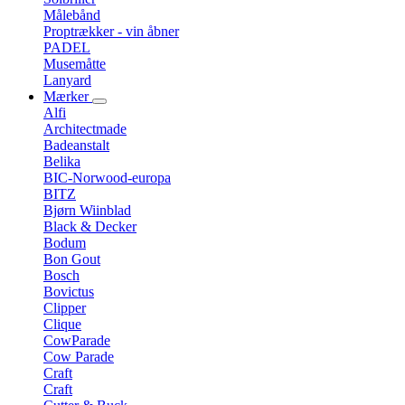
Målebånd
Proptrækker - vin åbner
PADEL
Musemåtte
Lanyard
Mærker
Alfi
Architectmade
Badeanstalt
Belika
BIC-Norwood-europa
BITZ
Bjørn Wiinblad
Black & Decker
Bodum
Bon Gout
Bosch
Bovictus
Clipper
Clique
CowParade
Cow Parade
Craft
Craft