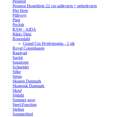
Peugeot
Peugeot Hostellerie 22 cm saltkværn + peberkværn
Piet Hein
Pillivuyt
Plint
ProJob
RAW - AIDA
Rikki Tikki
Rosendahl
Grand Cru Hvidvinsglas - 2 stk
Royal Copenhagen
Raadvad
Sackit
Sagaform
Schneider
Silke
Sirius
Skagen Danmark
Skagerak Danmark
Skruf
Sôdahl
Sommer gave
Steel-Function
Stelton
Summerbird