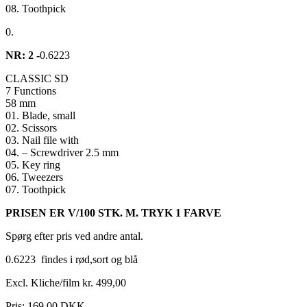
08. Toothpick
0.
NR: 2 -
0.6223
CLASSIC SD
7 Functions
58 mm
01. Blade, small
02. Scissors
03. Nail file with
04. – Screwdriver 2.5 mm
05. Key ring
06. Tweezers
07. Toothpick
PRISEN ER V/100 STK. M. TRYK 1 FARVE
Spørg efter pris ved andre antal.
0.6223 findes i rød,sort og blå
Excl. Kliche/film kr. 499,00
Pris:
169.00 DKK