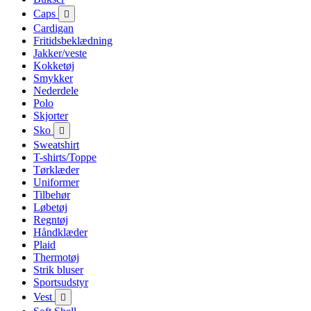
Caps

Cardigan
Fritidsbeklædning
Jakker/veste
Kokketøj
Smykker
Nederdele
Polo
Skjorter
Sko

Sweatshirt
T-shirts/Toppe
Tørklæder
Uniformer
Tilbehør
Løbetøj
Regntøj
Håndklæder
Plaid
Thermotøj
Strik bluser
Sportsudstyr
Vest
