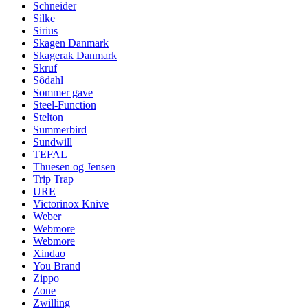
Schneider
Silke
Sirius
Skagen Danmark
Skagerak Danmark
Skruf
Sôdahl
Sommer gave
Steel-Function
Stelton
Summerbird
Sundwill
TEFAL
Thuesen og Jensen
Trip Trap
URE
Victorinox Knive
Weber
Webmore
Webmore
Xindao
You Brand
Zippo
Zone
Zwilling