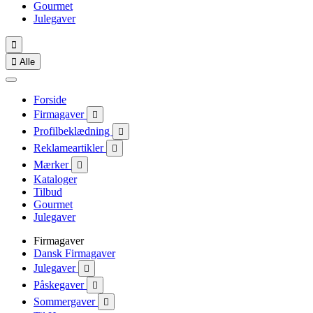
Gourmet
Julegaver


Alle
Forside
Firmagaver

Profilbeklædning

Reklameartikler

Mærker

Kataloger
Tilbud
Gourmet
Julegaver
Firmagaver
Dansk Firmagaver
Julegaver

Påskegaver

Sommergaver
