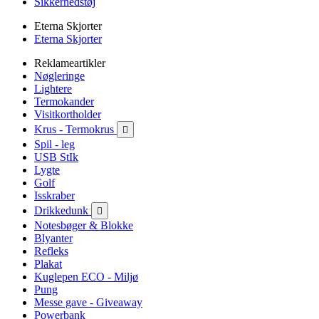
Sikkerhedstøj
Eterna Skjorter
Eterna Skjorter
Reklameartikler
Nøgleringe
Lightere
Termokander
Visitkortholder
Krus - Termokrus

Spil - leg
USB StIk
Lygte
Golf
Isskraber
Drikkedunk

Notesbøger & Blokke
Blyanter
Refleks
Plakat
Kuglepen ECO - Miljø
Pung
Messe gave - Giveaway
Powerbank