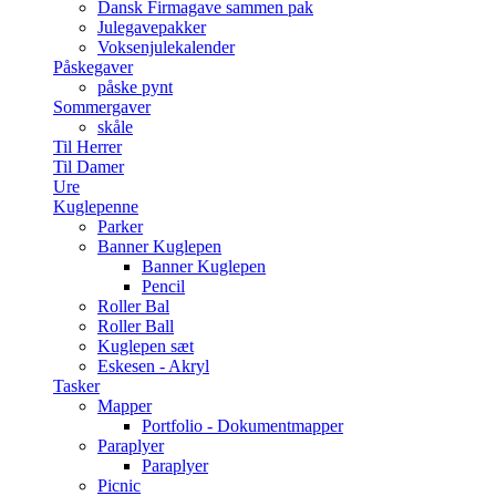
Dansk Firmagave sammen pak
Julegavepakker
Voksenjulekalender
Påskegaver
påske pynt
Sommergaver
skåle
Til Herrer
Til Damer
Ure
Kuglepenne
Parker
Banner Kuglepen
Banner Kuglepen
Pencil
Roller Bal
Roller Ball
Kuglepen sæt
Eskesen - Akryl
Tasker
Mapper
Portfolio - Dokumentmapper
Paraplyer
Paraplyer
Picnic