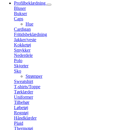
Profilbeklædning
Bluser
Bukser
Caps
Hue
Cardigan
Fritidsbeklædning
Jakker/veste
Kokketøj
Smykker
Nederdele
Polo
Skjorter
Sko
Strømper
Sweatshirt
T-shirts/Toppe
Tørklæder
Uniformer
Tilbehør
Løbetøj
Regntøj
Håndklæder
Plaid
Thermotøj