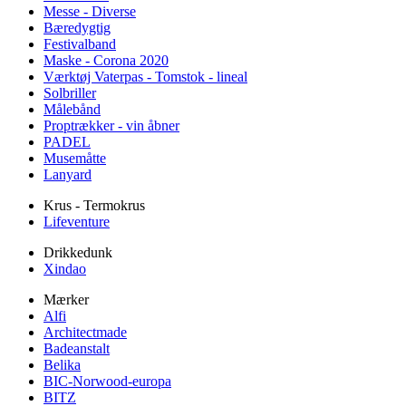
Messe - Diverse
Bæredygtig
Festivalband
Maske - Corona 2020
Værktøj Vaterpas - Tomstok - lineal
Solbriller
Målebånd
Proptrækker - vin åbner
PADEL
Musemåtte
Lanyard
Krus - Termokrus
Lifeventure
Drikkedunk
Xindao
Mærker
Alfi
Architectmade
Badeanstalt
Belika
BIC-Norwood-europa
BITZ