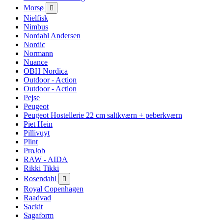
Morsø

Nielfisk
Nimbus
Nordahl Andersen
Nordic
Normann
Nuance
OBH Nordica
Outdoor - Action
Outdoor - Action
Pejse
Peugeot
Peugeot Hostellerie 22 cm saltkværn + peberkværn
Piet Hein
Pillivuyt
Plint
ProJob
RAW - AIDA
Rikki Tikki
Rosendahl

Royal Copenhagen
Raadvad
Sackit
Sagaform