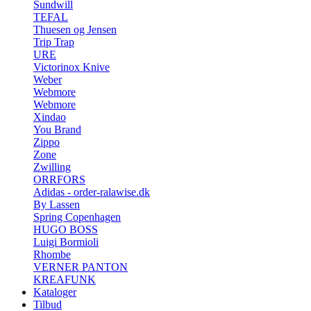
Sundwill
TEFAL
Thuesen og Jensen
Trip Trap
URE
Victorinox Knive
Weber
Webmore
Webmore
Xindao
You Brand
Zippo
Zone
Zwilling
ORRFORS
Adidas - order-ralawise.dk
By Lassen
Spring Copenhagen
HUGO BOSS
Luigi Bormioli
Rhombe
VERNER PANTON
KREAFUNK
Kataloger
Tilbud