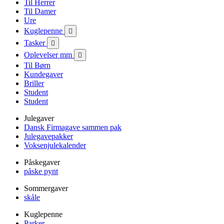
Til Herrer
Til Damer
Ure
Kuglepenne

Tasker

Oplevelser mm

Til Børn
Kundegaver
Briller
Student
Student
Julegaver
Dansk Firmagave sammen pak
Julegavepakker
Voksenjulekalender
Påskegaver
påske pynt
Sommergaver
skåle
Kuglepenne
Parker