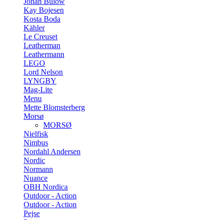
Johan Bülow
Kay Bojesen
Kosta Boda
Kähler
Le Creuset
Leatherman
Leathermann
LEGO
Lord Nelson
LYNGBY
Mag-Lite
Menu
Mette Blomsterberg
Morsø
MORSØ
Nielfisk
Nimbus
Nordahl Andersen
Nordic
Normann
Nuance
OBH Nordica
Outdoor - Action
Outdoor - Action
Pejse