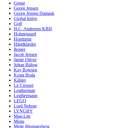
Gense
Georg Jensen
Georg Jensen Damask
Global knive
Golf
H.C. Andersen KBH
Holmegaard
Hoptimist
Håndklæder
Ikoner
Jacob Jensen
Jamie Oliver
Johan Bülow
Kay Bojesen
Kosta Boda
Kähler
Le Creuset
Leatherman
Leathermann
LEGO
Lord Nelson
LYNGBY
Mag-Lite
Menu
Mette Blomsterberg