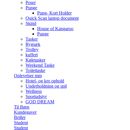
Poser
Punge
Pung- Kort Holder
Quick Scan laptop document
Skind
House of Kangaroo
Punge
Tasker
Rygsæk
Trolley
kuffert
Køletasker
Weekend Taske
Toilettaske
Oplevelser mm
Hotel- og kro ophold
Underholdning og spil
Wellness
Sportudstyr
GOD DREAM
Til Børn
Kundegaver
Briller
Student
Student