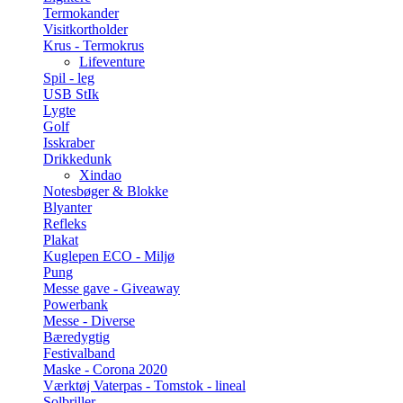
Termokander
Visitkortholder
Krus - Termokrus
Lifeventure
Spil - leg
USB StIk
Lygte
Golf
Isskraber
Drikkedunk
Xindao
Notesbøger & Blokke
Blyanter
Refleks
Plakat
Kuglepen ECO - Miljø
Pung
Messe gave - Giveaway
Powerbank
Messe - Diverse
Bæredygtig
Festivalband
Maske - Corona 2020
Værktøj Vaterpas - Tomstok - lineal
Solbriller