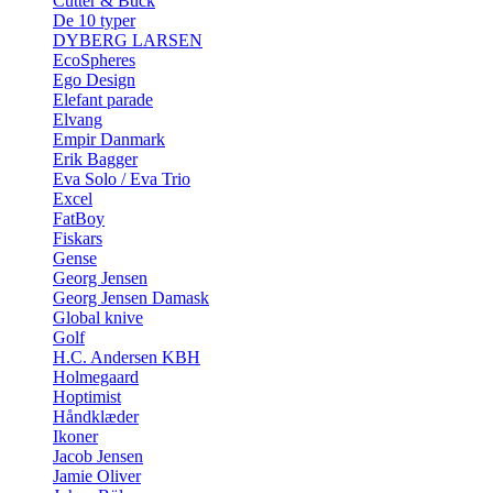
Cutter & Buck
De 10 typer
DYBERG LARSEN
EcoSpheres
Ego Design
Elefant parade
Elvang
Empir Danmark
Erik Bagger
Eva Solo / Eva Trio
Excel
FatBoy
Fiskars
Gense
Georg Jensen
Georg Jensen Damask
Global knive
Golf
H.C. Andersen KBH
Holmegaard
Hoptimist
Håndklæder
Ikoner
Jacob Jensen
Jamie Oliver