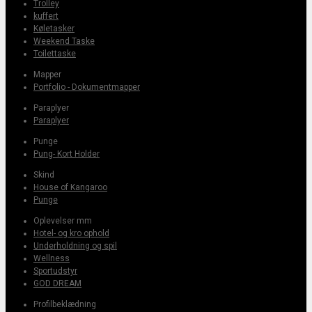
Trolley
kuffert
Køletasker
Weekend Taske
Toilettaske
Mapper
Portfolio - Dokumentmapper
Paraplyer
Paraplyer
Punge
Pung- Kort Holder
Skind
House of Kangaroo
Punge
Oplevelser mm
Hotel- og kro ophold
Underholdning og spil
Wellness
Sportudstyr
GOD DREAM
Profilbeklædning