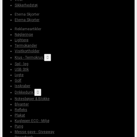
Sikkerhedstøj
Eterna Skjorter
Eterna Skjorter
Reklameartikler
Nøgleringe
Lightere
Termokander
Visitkortholder
Krus - Termokrus

Spil - leg
USB StIk
Lygte
Golf
Isskraber
Drikkedunk

Notesbøger & Blokke
Blyanter
Refleks
Plakat
Kuglepen ECO - Miljø
Pung
Messe gave - Giveaway