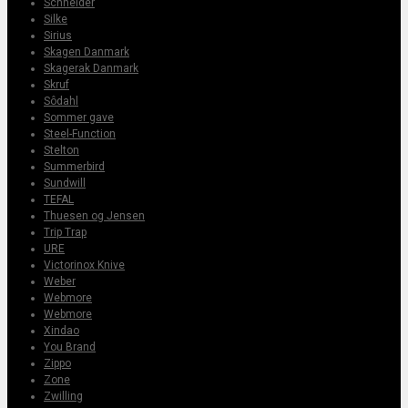
Schneider
Silke
Sirius
Skagen Danmark
Skagerak Danmark
Skruf
Sôdahl
Sommer gave
Steel-Function
Stelton
Summerbird
Sundwill
TEFAL
Thuesen og Jensen
Trip Trap
URE
Victorinox Knive
Weber
Webmore
Webmore
Xindao
You Brand
Zippo
Zone
Zwilling