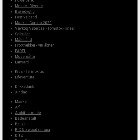
Powerbank
Messe - Diverse
Bæredygtig
Festivalband
Maske - Corona 2020
Værktøj Vaterpas - Tomstok - lineal
Solbriller
Målebånd
Proptrækker - vin åbner
PADEL
Musemåtte
Lanyard
Krus - Termokrus
Lifeventure
Drikkedunk
Xindao
Mærker
Alfi
Architectmade
Badeanstalt
Belika
BIC-Norwood-europa
BITZ