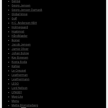
Gense
Georg Jensen
Georg Jensen Damask
Global knive
Golf
H.C. Andersen KBH
Holmegaard
Hoptimist
Håndklæder
Ikoner
Jacob Jensen
Jamie Oliver
Johan Bülow
Kay Bojesen
Kosta Boda
Kähler
Le Creuset
Leatherman
Leathermann
LEGO
Lord Nelson
LYNGBY
Mag-Lite
Menu
Mette Blomsterberg