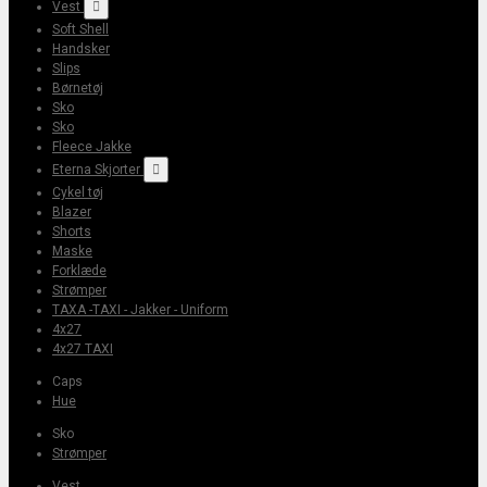
Vest

Soft Shell
Handsker
Slips
Børnetøj
Sko
Sko
Fleece Jakke
Eterna Skjorter

Cykel tøj
Blazer
Shorts
Maske
Forklæde
Strømper
TAXA -TAXI - Jakker - Uniform
4x27
4x27 TAXI
Caps
Hue
Sko
Strømper
Vest