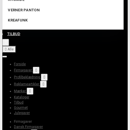
VERNER PANTON
KREAFUNK
TILBUD


Alle
Forside
Firmagaver

Profilbeklædning

Reklameartikler

Mærker

Kataloger
Tilbud
Gourmet
Julegaver
Firmagaver
Dansk Firmagaver