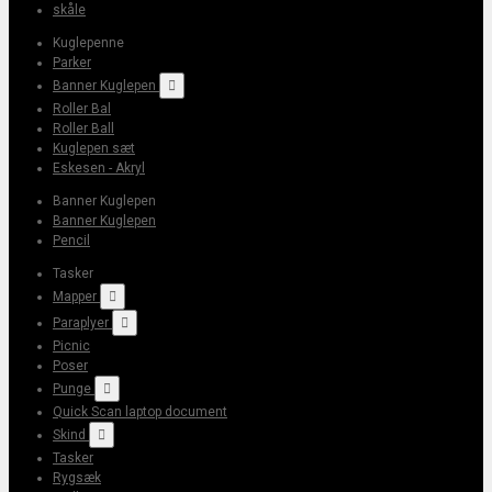
skåle
Kuglepenne
Parker
Banner Kuglepen

Roller Bal
Roller Ball
Kuglepen sæt
Eskesen - Akryl
Banner Kuglepen
Banner Kuglepen
Pencil
Tasker
Mapper

Paraplyer

Picnic
Poser
Punge

Quick Scan laptop document
Skind

Tasker
Rygsæk