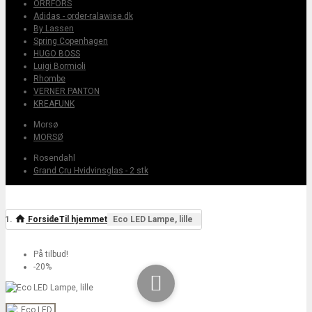
ORRFORS
Adidas - order-ralawise.dk
By Lassen
Spring Copenhagen
HUGO BOSS
Luigi Bormioli
Rhombe
VERNER PANTON
KREAFUNK
Morsø
MORSØ
Rosendahl
Grand Cru Hvidvinsglas - 2 stk
Forside
Til hjemmet
Eco LED Lampe, lille
På tilbud!
-20%
