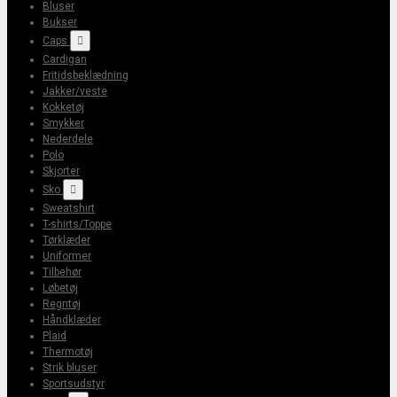
Bluser
Bukser
Caps

Cardigan
Fritidsbeklædning
Jakker/veste
Kokketøj
Smykker
Nederdele
Polo
Skjorter
Sko

Sweatshirt
T-shirts/Toppe
Tørklæder
Uniformer
Tilbehør
Løbetøj
Regntøj
Håndklæder
Plaid
Thermotøj
Strik bluser
Sportsudstyr