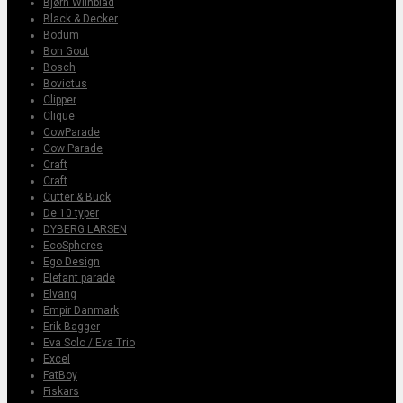
Bjørn Wiinblad
Black & Decker
Bodum
Bon Gout
Bosch
Bovictus
Clipper
Clique
CowParade
Cow Parade
Craft
Craft
Cutter & Buck
De 10 typer
DYBERG LARSEN
EcoSpheres
Ego Design
Elefant parade
Elvang
Empir Danmark
Erik Bagger
Eva Solo / Eva Trio
Excel
FatBoy
Fiskars