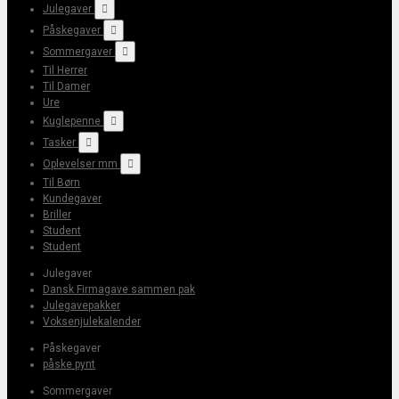
Julegaver

Påskegaver

Sommergaver

Til Herrer
Til Damer
Ure
Kuglepenne

Tasker

Oplevelser mm

Til Børn
Kundegaver
Briller
Student
Student
Julegaver
Dansk Firmagave sammen pak
Julegavepakker
Voksenjulekalender
Påskegaver
påske pynt
Sommergaver