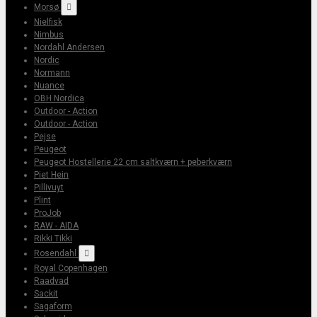
Morsø

Nielfisk
Nimbus
Nordahl Andersen
Nordic
Normann
Nuance
OBH Nordica
Outdoor - Action
Outdoor - Action
Pejse
Peugeot
Peugeot Hostellerie 22 cm saltkværn + peberkværn
Piet Hein
Pillivuyt
Plint
ProJob
RAW - AIDA
Rikki Tikki
Rosendahl

Royal Copenhagen
Raadvad
Sackit
Sagaform