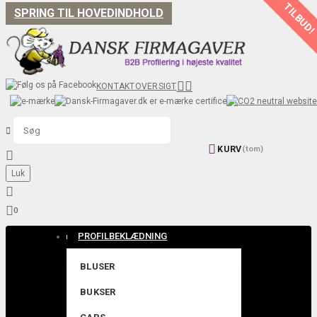
TILBUD
SPRING TIL HOVEDINDHOLD


KONTAKT
OVERSIGT


KURV
(tom)

Luk


0
PROFILBEKLÆDNING
BLUSER
BUKSER