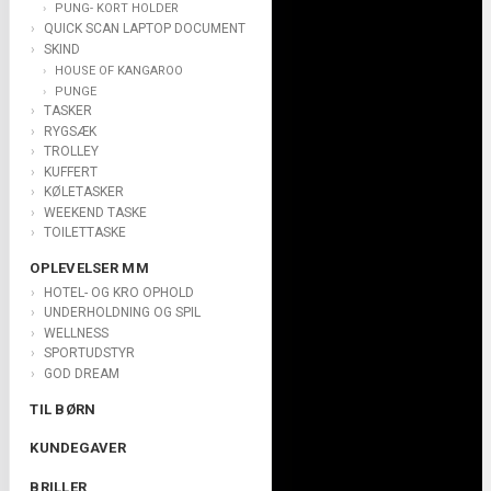
PUNG- KORT HOLDER
QUICK SCAN LAPTOP DOCUMENT
SKIND
HOUSE OF KANGAROO
PUNGE
TASKER
RYGSÆK
TROLLEY
KUFFERT
KØLETASKER
WEEKEND TASKE
TOILETTASKE
OPLEVELSER MM
HOTEL- OG KRO OPHOLD
UNDERHOLDNING OG SPIL
WELLNESS
SPORTUDSTYR
GOD DREAM
TIL BØRN
KUNDEGAVER
BRILLER