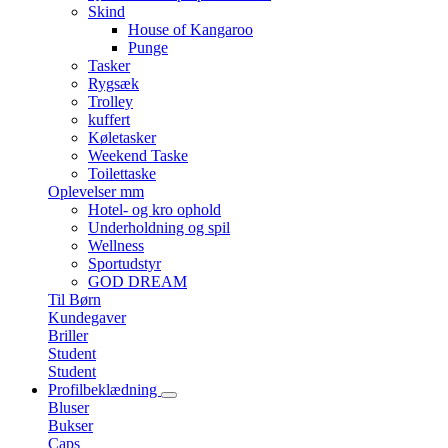
Skind
House of Kangaroo
Punge
Tasker
Rygsæk
Trolley
kuffert
Køletasker
Weekend Taske
Toilettaske
Oplevelser mm
Hotel- og kro ophold
Underholdning og spil
Wellness
Sportudstyr
GOD DREAM
Til Børn
Kundegaver
Briller
Student
Student
Profilbeklædning
Bluser
Bukser
Caps