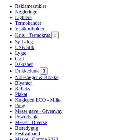
Reklameartikler
Nøgleringe
Lightere
Termokander
Visitkortholder
Krus - Termokrus

Spil - leg
USB StIk
Lygte
Golf
Isskraber
Drikkedunk

Notesbøger & Blokke
Blyanter
Refleks
Plakat
Kuglepen ECO - Miljø
Pung
Messe gave - Giveaway
Powerbank
Messe - Diverse
Bæredygtig
Festivalband
Maske - Corona 2020