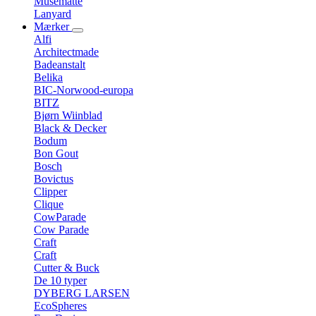
Musemåtte
Lanyard
Mærker
Alfi
Architectmade
Badeanstalt
Belika
BIC-Norwood-europa
BITZ
Bjørn Wiinblad
Black & Decker
Bodum
Bon Gout
Bosch
Bovictus
Clipper
Clique
CowParade
Cow Parade
Craft
Craft
Cutter & Buck
De 10 typer
DYBERG LARSEN
EcoSpheres