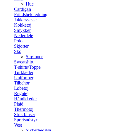
Hue
Cardigan
Fritidsbeklædning
Jakker/veste
Kokketøj
Smykker
Nederdele
Polo
Skjorter
Sko
Strømper
Sweatshirt
T-shirts/Toppe
Tørklæder
Uniformer
Tilbehør
Løbetøj
Regntøj
Håndklæder
Plaid
Thermotøj
Strik bluser
Sportsudstyr
Vest
Sikkerhedstøj