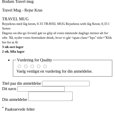
Bodum Travel mug
Travel Mug - Rejse Krus
TRAVEL MUG
Rejsekrus med låg krom, 0.35
TRAVEL
MUG
Rejsekrus
with
låg
Krom
,
0,35 l
Sorter:
Dagens
on-
the-go
livsstil
gør os
glip af vores
trøstende
daglige
rutiner
alt for
ofte.
Nå
,
nyder vores
foretrukne
drink
, hvor
vi går
<span class="hps" title="Klik
her for at få
3 stk sort lager
2 stk. lilla lager
Vurdering for
Quality
Vaelg venligst en vurdering for din anmeldelse.
Titel paa din anmeldelse
Dit navn
Din anmeldelse
*
Paakraevede felter