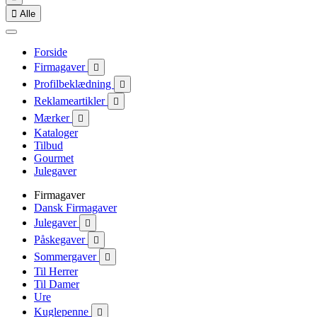

Alle
Forside
Firmagaver

Profilbeklædning

Reklameartikler

Mærker

Kataloger
Tilbud
Gourmet
Julegaver
Firmagaver
Dansk Firmagaver
Julegaver

Påskegaver

Sommergaver

Til Herrer
Til Damer
Ure
Kuglepenne
