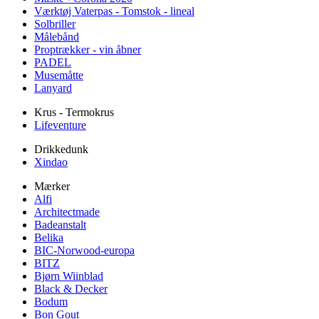
Værktøj Vaterpas - Tomstok - lineal
Solbriller
Målebånd
Proptrækker - vin åbner
PADEL
Musemåtte
Lanyard
Krus - Termokrus
Lifeventure
Drikkedunk
Xindao
Mærker
Alfi
Architectmade
Badeanstalt
Belika
BIC-Norwood-europa
BITZ
Bjørn Wiinblad
Black & Decker
Bodum
Bon Gout