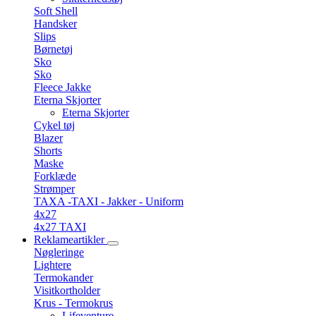
Soft Shell
Handsker
Slips
Børnetøj
Sko
Sko
Fleece Jakke
Eterna Skjorter
Eterna Skjorter
Cykel tøj
Blazer
Shorts
Maske
Forklæde
Strømper
TAXA -TAXI - Jakker - Uniform
4x27
4x27 TAXI
Reklameartikler
Nøgleringe
Lightere
Termokander
Visitkortholder
Krus - Termokrus
Lifeventure