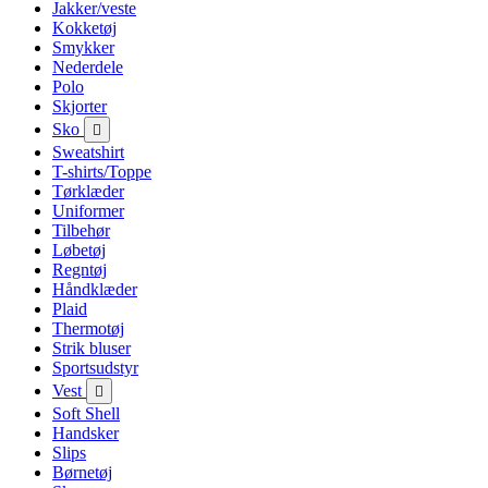
Jakker/veste
Kokketøj
Smykker
Nederdele
Polo
Skjorter
Sko

Sweatshirt
T-shirts/Toppe
Tørklæder
Uniformer
Tilbehør
Løbetøj
Regntøj
Håndklæder
Plaid
Thermotøj
Strik bluser
Sportsudstyr
Vest

Soft Shell
Handsker
Slips
Børnetøj