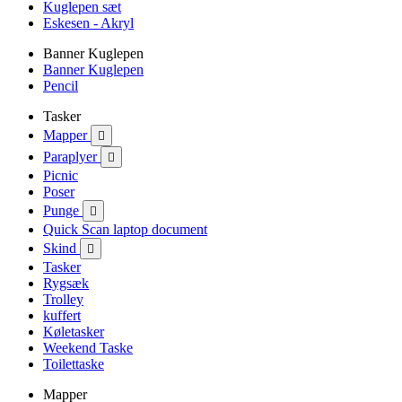
Kuglepen sæt
Eskesen - Akryl
Banner Kuglepen
Banner Kuglepen
Pencil
Tasker
Mapper

Paraplyer

Picnic
Poser
Punge

Quick Scan laptop document
Skind

Tasker
Rygsæk
Trolley
kuffert
Køletasker
Weekend Taske
Toilettaske
Mapper