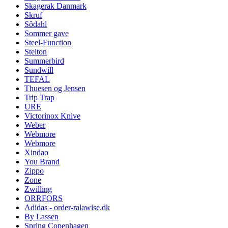
Skagerak Danmark
Skruf
Sôdahl
Sommer gave
Steel-Function
Stelton
Summerbird
Sundwill
TEFAL
Thuesen og Jensen
Trip Trap
URE
Victorinox Knive
Weber
Webmore
Webmore
Xindao
You Brand
Zippo
Zone
Zwilling
ORRFORS
Adidas - order-ralawise.dk
By Lassen
Spring Copenhagen