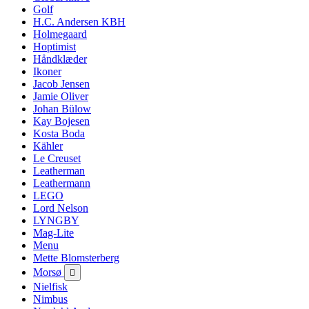
Golf
H.C. Andersen KBH
Holmegaard
Hoptimist
Håndklæder
Ikoner
Jacob Jensen
Jamie Oliver
Johan Bülow
Kay Bojesen
Kosta Boda
Kähler
Le Creuset
Leatherman
Leathermann
LEGO
Lord Nelson
LYNGBY
Mag-Lite
Menu
Mette Blomsterberg
Morsø

Nielfisk
Nimbus