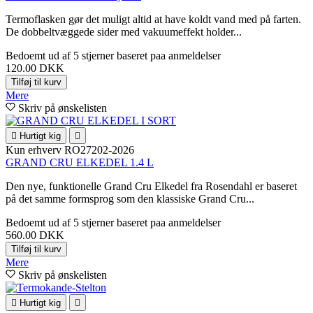
Termoflasken gør det muligt altid at have koldt vand med på farten.
De dobbeltvæggede sider med vakuumeffekt holder...
Bedoemt
ud af 5 stjerner baseret paa
anmeldelser
120.00 DKK
Tilføj til kurv
Mere
Skriv på ønskelisten

Hurtigt kig

Kun erhverv
RO27202-2026
GRAND CRU ELKEDEL 1.4 L
Den nye, funktionelle Grand Cru Elkedel fra Rosendahl er baseret
på det samme formsprog som den klassiske Grand Cru...
Bedoemt
ud af 5 stjerner baseret paa
anmeldelser
560.00 DKK
Tilføj til kurv
Mere
Skriv på ønskelisten

Hurtigt kig
