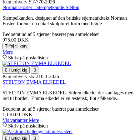
Kun erhverv
ST-770-2026
Norman Foster - Stempelkande-Stelton
Stempelkanden, designet af den britiske stjernearkitekt Norman
Foster, forener en enkel skulpturel form med bløde...
Bedoemt
ud af 5 stjerner baseret paa
anmeldelser
975.00 DKK
Tilføj til kurv
Mere
Skriv på ønskelisten

Hurtigt kig

Kun erhverv
stx-210-1-2026
STELTON EMMA ELKEDEL
STELTON EMMA ELKEDEL Stilren elkedel der kan tages med
ind til bordet. Emma elkedel er en æstetisk, flot stålkande...
Bedoemt
ud af 5 stjerner baseret paa
anmeldelser
1,150.00 DKK
Vis varianter
Mere
Skriv på ønskelisten

Hurtigt kig
