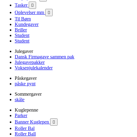
Tasker

Oplevelser mm

Til Børn
Kundegaver
Briller
Student
Student
Julegaver
Dansk Firmagave sammen pak
Julegavepakker
Voksenjulekalender
Påskegaver
påske pynt
Sommergaver
skåle
Kuglepenne
Parker
Banner Kuglepen

Roller Bal
Roller Ball