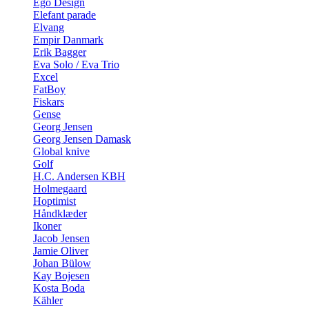
Ego Design
Elefant parade
Elvang
Empir Danmark
Erik Bagger
Eva Solo / Eva Trio
Excel
FatBoy
Fiskars
Gense
Georg Jensen
Georg Jensen Damask
Global knive
Golf
H.C. Andersen KBH
Holmegaard
Hoptimist
Håndklæder
Ikoner
Jacob Jensen
Jamie Oliver
Johan Bülow
Kay Bojesen
Kosta Boda
Kähler