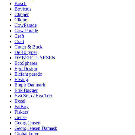
Bosch
Bovictus
Clipper
Clique
CowParade
Cow Parade
Craft
Craft
Cutter & Buck
De 10 typer
DYBERG LARSEN
EcoSpheres
Ego Design
Elefant parade
Elvang
Empir Danmark
Erik Bagger
Eva Solo / Eva Trio
Excel
FatBoy
Fiskars
Gense
Georg Jensen
Georg Jensen Damask
Global knive