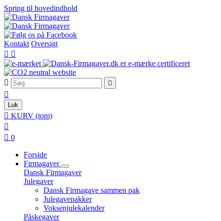
Spring til hovedindhold
Kontakt
Oversigt





Luk

KURV
(tom)


0
Forside
Firmagaver
Dansk Firmagaver
Julegaver
Dansk Firmagave sammen pak
Julegavepakker
Voksenjulekalender
Påskegaver