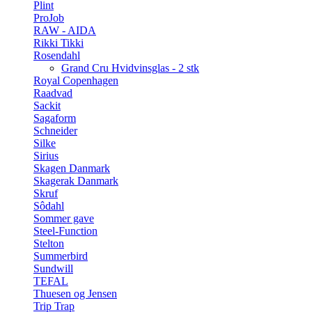
Plint
ProJob
RAW - AIDA
Rikki Tikki
Rosendahl
Grand Cru Hvidvinsglas - 2 stk
Royal Copenhagen
Raadvad
Sackit
Sagaform
Schneider
Silke
Sirius
Skagen Danmark
Skagerak Danmark
Skruf
Sôdahl
Sommer gave
Steel-Function
Stelton
Summerbird
Sundwill
TEFAL
Thuesen og Jensen
Trip Trap