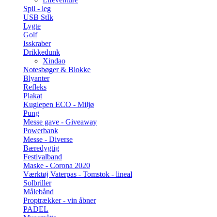
Spil - leg
USB StIk
Lygte
Golf
Isskraber
Drikkedunk
Xindao
Notesbøger & Blokke
Blyanter
Refleks
Plakat
Kuglepen ECO - Miljø
Pung
Messe gave - Giveaway
Powerbank
Messe - Diverse
Bæredygtig
Festivalband
Maske - Corona 2020
Værktøj Vaterpas - Tomstok - lineal
Solbriller
Målebånd
Proptrækker - vin åbner
PADEL