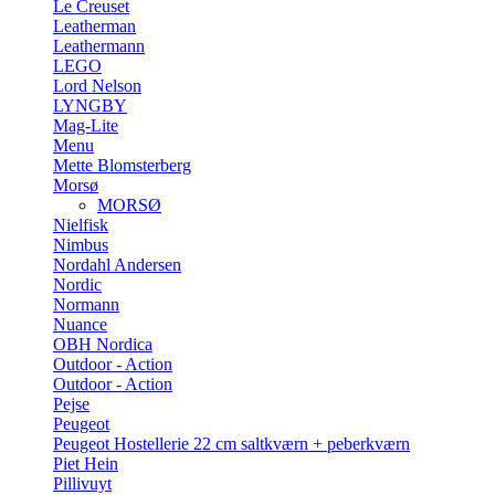
Le Creuset
Leatherman
Leathermann
LEGO
Lord Nelson
LYNGBY
Mag-Lite
Menu
Mette Blomsterberg
Morsø
MORSØ
Nielfisk
Nimbus
Nordahl Andersen
Nordic
Normann
Nuance
OBH Nordica
Outdoor - Action
Outdoor - Action
Pejse
Peugeot
Peugeot Hostellerie 22 cm saltkværn + peberkværn
Piet Hein
Pillivuyt