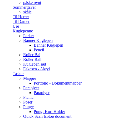
påske pynt
Sommergaver
skåle
Til Herrer
Til Damer
Ure
Kuglepenne
Parker
Banner Kuglepen
Banner Kuglepen
Pencil
Roller Bal
Roller Ball
Kuglepen sæt
Eskesen - Akryl
Tasker
Mapper
Portfolio - Dokumentmapper
Paraplyer
Paraplyer
Picnic
Poser
Punge
Pung- Kort Holder
Quick Scan laptop document