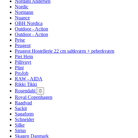
Nordahl Andersen
Nordic
Normann
Nuance
OBH Nordica
Outdoor - Action
Outdoor - Action
Pejse
Peugeot
Peugeot Hostellerie 22 cm saltkværn + peberkværn
Piet Hein
Pillivuyt
Plint
ProJob
RAW - AIDA
Rikki Tikki
Rosendahl

Royal Copenhagen
Raadvad
Sackit
Sagaform
Schneider
Silke
Sirius
Skagen Danmark