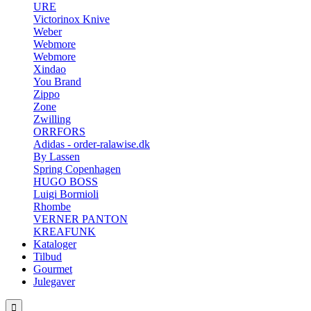
URE
Victorinox Knive
Weber
Webmore
Webmore
Xindao
You Brand
Zippo
Zone
Zwilling
ORRFORS
Adidas - order-ralawise.dk
By Lassen
Spring Copenhagen
HUGO BOSS
Luigi Bormioli
Rhombe
VERNER PANTON
KREAFUNK
Kataloger
Tilbud
Gourmet
Julegaver
