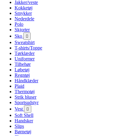
Jakker/veste
Kokketøj
Smykker
Nederdele
Polo
Skjorter
Sko

Sweatshirt
T-shirts/Toppe
Tørklæder
Uniformer
Tilbehør
Løbetøj
Regntøj
Håndklæder
Plaid
Thermotøj
Strik bluser
Sportsudstyr
Vest

Soft Shell
Handsker
Slips
Børnetøj