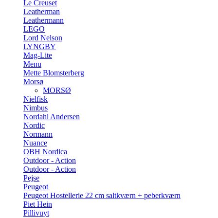
Le Creuset
Leatherman
Leathermann
LEGO
Lord Nelson
LYNGBY
Mag-Lite
Menu
Mette Blomsterberg
Morsø
MORSØ
Nielfisk
Nimbus
Nordahl Andersen
Nordic
Normann
Nuance
OBH Nordica
Outdoor - Action
Outdoor - Action
Pejse
Peugeot
Peugeot Hostellerie 22 cm saltkværn + peberkværn
Piet Hein
Pillivuyt