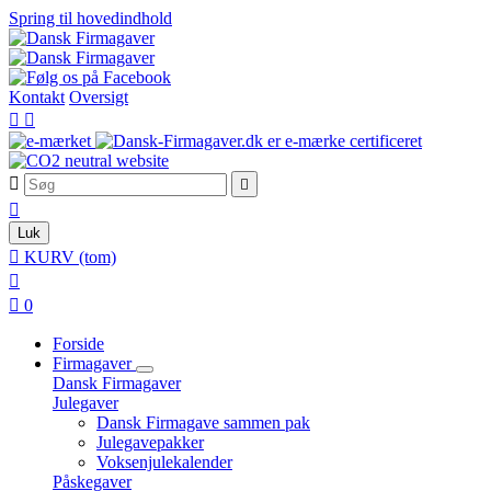
Spring til hovedindhold
Kontakt
Oversigt





Luk

KURV
(tom)


0
Forside
Firmagaver
Dansk Firmagaver
Julegaver
Dansk Firmagave sammen pak
Julegavepakker
Voksenjulekalender
Påskegaver