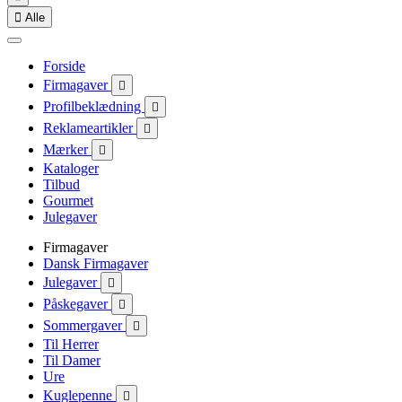

Alle
Forside
Firmagaver

Profilbeklædning

Reklameartikler

Mærker

Kataloger
Tilbud
Gourmet
Julegaver
Firmagaver
Dansk Firmagaver
Julegaver

Påskegaver

Sommergaver

Til Herrer
Til Damer
Ure
Kuglepenne
