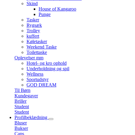
Skind
House of Kangaroo
Punge
Tasker
Rygsæk
Trolley
kuffert
Køletasker
Weekend Taske
Toilettaske
Oplevelser mm
Hotel- og kro ophold
Underholdning og spil
Wellness
Sportudstyr
GOD DREAM
Til Børn
Kundegaver
Briller
Student
Student
Profilbeklædning
Bluser
Bukser
Caps