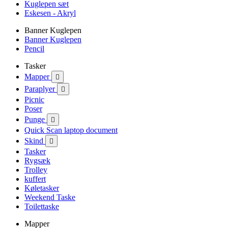
Kuglepen sæt
Eskesen - Akryl
Banner Kuglepen
Banner Kuglepen
Pencil
Tasker
Mapper

Paraplyer

Picnic
Poser
Punge

Quick Scan laptop document
Skind

Tasker
Rygsæk
Trolley
kuffert
Køletasker
Weekend Taske
Toilettaske
Mapper