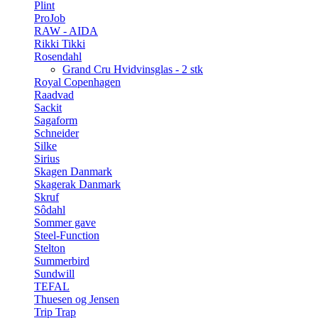
Plint
ProJob
RAW - AIDA
Rikki Tikki
Rosendahl
Grand Cru Hvidvinsglas - 2 stk
Royal Copenhagen
Raadvad
Sackit
Sagaform
Schneider
Silke
Sirius
Skagen Danmark
Skagerak Danmark
Skruf
Sôdahl
Sommer gave
Steel-Function
Stelton
Summerbird
Sundwill
TEFAL
Thuesen og Jensen
Trip Trap