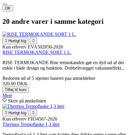
OK
20 andre varer i samme kategori

Hurtigt kig

Kun erhverv
EVA502850-2026
RISE TERMOKANDE SORT 1 L.
RISE TERMOKANDE Rise termokanden gør en dyd ud af det
enkle i både design og funktion. Dobbeltvægget vakuumeffekt...
Bedoemt
ud af 5 stjerner baseret paa
anmeldelser
320.00 DKK
Tilføj til kurv
Mere
Skriv på ønskelisten

Hurtigt kig

Kun erhverv
FH34567-2026
Thermos Termoflaske 1,3 liter
Termoflaske på 1,3 liter som holder dine drikke enten varme eller