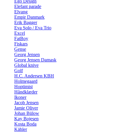
Ego Design
Elefant parade
Elvang
Empir Danmark
Erik Bagger
Eva Solo / Eva Trio
Excel
FatBoy
Fiskars
Gense
Georg Jensen
Georg Jensen Damask
Global knive
Golf
H.C. Andersen KBH
Holmegaard
Hoptimist
Håndklæder
Ikoner
Jacob Jensen
Jamie Oliver
Johan Bülow
Kay Bojesen
Kosta Boda
Kähler