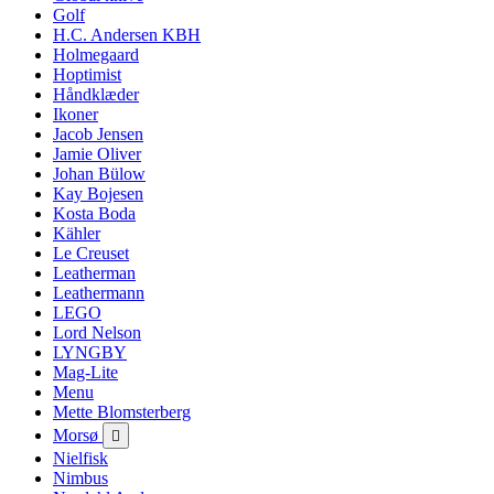
Golf
H.C. Andersen KBH
Holmegaard
Hoptimist
Håndklæder
Ikoner
Jacob Jensen
Jamie Oliver
Johan Bülow
Kay Bojesen
Kosta Boda
Kähler
Le Creuset
Leatherman
Leathermann
LEGO
Lord Nelson
LYNGBY
Mag-Lite
Menu
Mette Blomsterberg
Morsø

Nielfisk
Nimbus