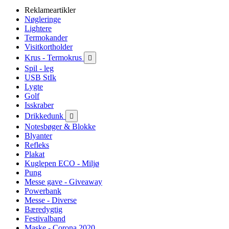
Reklameartikler
Nøgleringe
Lightere
Termokander
Visitkortholder
Krus - Termokrus

Spil - leg
USB StIk
Lygte
Golf
Isskraber
Drikkedunk

Notesbøger & Blokke
Blyanter
Refleks
Plakat
Kuglepen ECO - Miljø
Pung
Messe gave - Giveaway
Powerbank
Messe - Diverse
Bæredygtig
Festivalband
Maske - Corona 2020