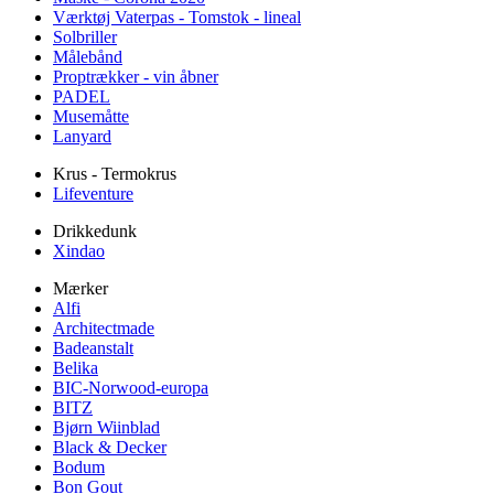
Værktøj Vaterpas - Tomstok - lineal
Solbriller
Målebånd
Proptrækker - vin åbner
PADEL
Musemåtte
Lanyard
Krus - Termokrus
Lifeventure
Drikkedunk
Xindao
Mærker
Alfi
Architectmade
Badeanstalt
Belika
BIC-Norwood-europa
BITZ
Bjørn Wiinblad
Black & Decker
Bodum
Bon Gout