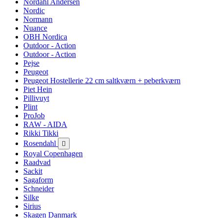
Nordahl Andersen
Nordic
Normann
Nuance
OBH Nordica
Outdoor - Action
Outdoor - Action
Pejse
Peugeot
Peugeot Hostellerie 22 cm saltkværn + peberkværn
Piet Hein
Pillivuyt
Plint
ProJob
RAW - AIDA
Rikki Tikki
Rosendahl

Royal Copenhagen
Raadvad
Sackit
Sagaform
Schneider
Silke
Sirius
Skagen Danmark