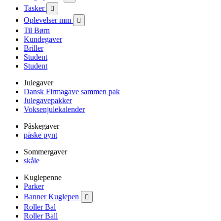
Tasker

Oplevelser mm

Til Børn
Kundegaver
Briller
Student
Student
Julegaver
Dansk Firmagave sammen pak
Julegavepakker
Voksenjulekalender
Påskegaver
påske pynt
Sommergaver
skåle
Kuglepenne
Parker
Banner Kuglepen

Roller Bal
Roller Ball