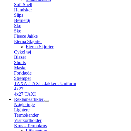
Soft Shell
Handsker
Slips
Børnetøj
Sko
Sko
Fleece Jakke
Eterna Skjorter
Eterna Skjorter
Cykel tøj
Blazer
Shorts
Maske
Forklæde
Strømper
TAXA -TAXI - Jakker - Uniform
4x27
4x27 TAXI
Reklameartikler
Nøgleringe
Lightere
Termokander
Visitkortholder
Krus - Termokrus
Lifeventure