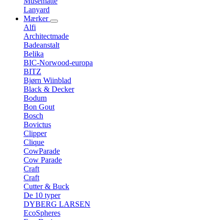
Musemåtte
Lanyard
Mærker
Alfi
Architectmade
Badeanstalt
Belika
BIC-Norwood-europa
BITZ
Bjørn Wiinblad
Black & Decker
Bodum
Bon Gout
Bosch
Bovictus
Clipper
Clique
CowParade
Cow Parade
Craft
Craft
Cutter & Buck
De 10 typer
DYBERG LARSEN
EcoSpheres