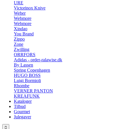
URE
Victorinox Knive
Weber
Webmore
Webmore
Xindao
You Brand
Zippo
Zone
Zwilling
ORRFORS
Adidas - order-ralawise.dk
By Lassen
Spring Copenhagen
HUGO BOSS
Luigi Bormioli
Rhombe
VERNER PANTON
KREAFUNK
Kataloger
Tilbud
Gourmet
Julegaver
