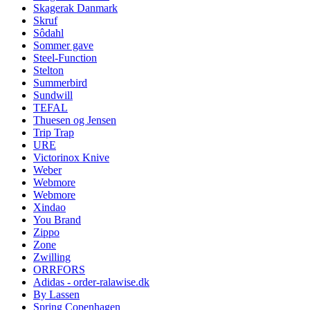
Skagerak Danmark
Skruf
Sôdahl
Sommer gave
Steel-Function
Stelton
Summerbird
Sundwill
TEFAL
Thuesen og Jensen
Trip Trap
URE
Victorinox Knive
Weber
Webmore
Webmore
Xindao
You Brand
Zippo
Zone
Zwilling
ORRFORS
Adidas - order-ralawise.dk
By Lassen
Spring Copenhagen