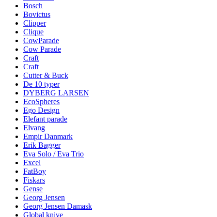
Bosch
Bovictus
Clipper
Clique
CowParade
Cow Parade
Craft
Craft
Cutter & Buck
De 10 typer
DYBERG LARSEN
EcoSpheres
Ego Design
Elefant parade
Elvang
Empir Danmark
Erik Bagger
Eva Solo / Eva Trio
Excel
FatBoy
Fiskars
Gense
Georg Jensen
Georg Jensen Damask
Global knive