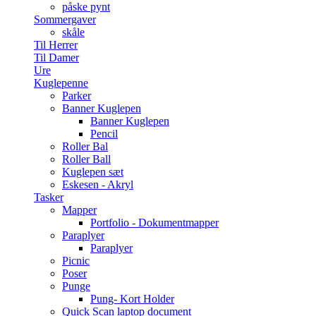
påske pynt
Sommergaver
skåle
Til Herrer
Til Damer
Ure
Kuglepenne
Parker
Banner Kuglepen
Banner Kuglepen
Pencil
Roller Bal
Roller Ball
Kuglepen sæt
Eskesen - Akryl
Tasker
Mapper
Portfolio - Dokumentmapper
Paraplyer
Paraplyer
Picnic
Poser
Punge
Pung- Kort Holder
Quick Scan laptop document