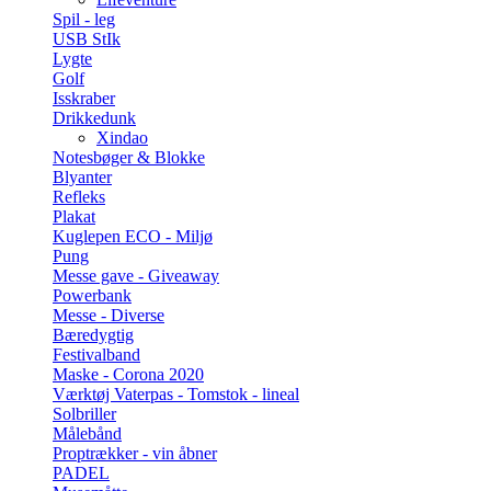
Spil - leg
USB StIk
Lygte
Golf
Isskraber
Drikkedunk
Xindao
Notesbøger & Blokke
Blyanter
Refleks
Plakat
Kuglepen ECO - Miljø
Pung
Messe gave - Giveaway
Powerbank
Messe - Diverse
Bæredygtig
Festivalband
Maske - Corona 2020
Værktøj Vaterpas - Tomstok - lineal
Solbriller
Målebånd
Proptrækker - vin åbner
PADEL