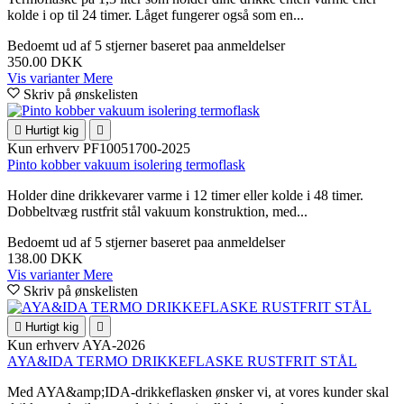
kolde i op til 24 timer. Låget fungerer også som en...
Bedoemt
ud af 5 stjerner baseret paa
anmeldelser
350.00 DKK
Vis varianter
Mere
Skriv på ønskelisten

Hurtigt kig

Kun erhverv
PF10051700-2025
Pinto kobber vakuum isolering termoflask
Holder dine drikkevarer varme i 12 timer eller kolde i 48 timer.
Dobbeltvæg rustfrit stål vakuum konstruktion, med...
Bedoemt
ud af 5 stjerner baseret paa
anmeldelser
138.00 DKK
Vis varianter
Mere
Skriv på ønskelisten

Hurtigt kig

Kun erhverv
AYA-2026
AYA&IDA TERMO DRIKKEFLASKE RUSTFRIT STÅL
Med AYA&amp;IDA-drikkeflasken ønsker vi, at vores kunder skal