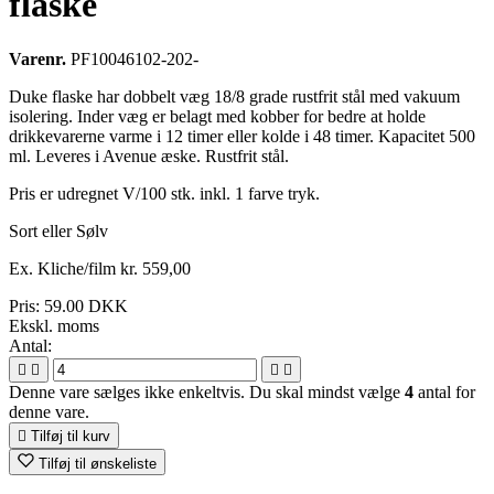
flaske
Varenr.
PF10046102-202-
Duke flaske har dobbelt væg 18/8 grade rustfrit stål med vakuum
isolering. Inder væg er belagt med kobber for bedre at holde
drikkevarerne varme i 12 timer eller kolde i 48 timer. Kapacitet 500
ml. Leveres i Avenue æske. Rustfrit stål.
Pris er udregnet V/100 stk. inkl. 1 farve tryk.
Sort eller Sølv
Ex. Kliche/film kr. 559,00
Pris:
59.00 DKK
Ekskl. moms
Antal:




Denne vare sælges ikke enkeltvis. Du skal mindst vælge
4
antal for
denne vare.

Tilføj til kurv
Tilføj til ønskeliste