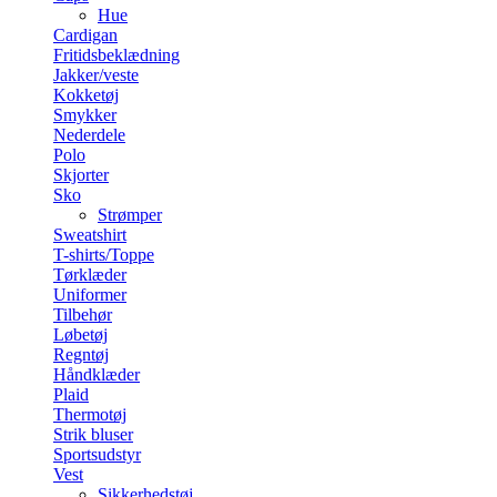
Hue
Cardigan
Fritidsbeklædning
Jakker/veste
Kokketøj
Smykker
Nederdele
Polo
Skjorter
Sko
Strømper
Sweatshirt
T-shirts/Toppe
Tørklæder
Uniformer
Tilbehør
Løbetøj
Regntøj
Håndklæder
Plaid
Thermotøj
Strik bluser
Sportsudstyr
Vest
Sikkerhedstøj