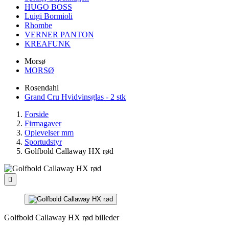
HUGO BOSS
Luigi Bormioli
Rhombe
VERNER PANTON
KREAFUNK
Morsø
MORSØ
Rosendahl
Grand Cru Hvidvinsglas - 2 stk
Forside
Firmagaver
Oplevelser mm
Sportudstyr
Golfbold Callaway HX rød

Golfbold Callaway HX rød billeder