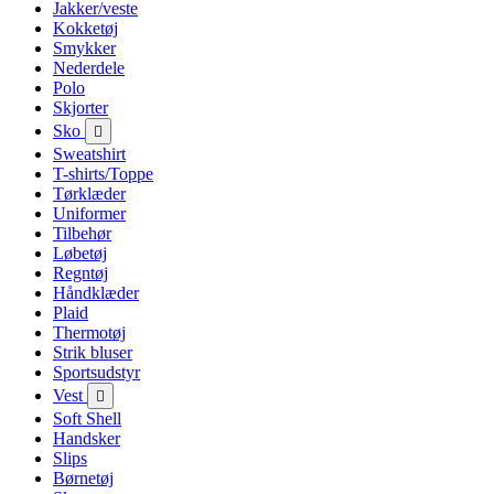
Jakker/veste
Kokketøj
Smykker
Nederdele
Polo
Skjorter
Sko

Sweatshirt
T-shirts/Toppe
Tørklæder
Uniformer
Tilbehør
Løbetøj
Regntøj
Håndklæder
Plaid
Thermotøj
Strik bluser
Sportsudstyr
Vest

Soft Shell
Handsker
Slips
Børnetøj