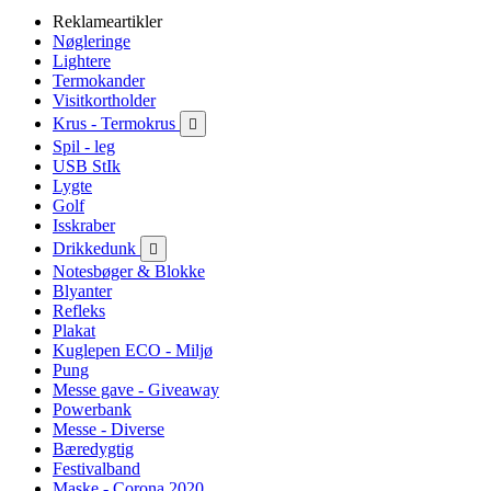
Reklameartikler
Nøgleringe
Lightere
Termokander
Visitkortholder
Krus - Termokrus

Spil - leg
USB StIk
Lygte
Golf
Isskraber
Drikkedunk

Notesbøger & Blokke
Blyanter
Refleks
Plakat
Kuglepen ECO - Miljø
Pung
Messe gave - Giveaway
Powerbank
Messe - Diverse
Bæredygtig
Festivalband
Maske - Corona 2020