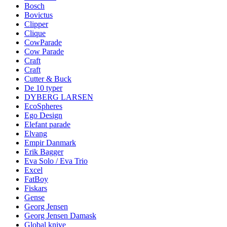
Bosch
Bovictus
Clipper
Clique
CowParade
Cow Parade
Craft
Craft
Cutter & Buck
De 10 typer
DYBERG LARSEN
EcoSpheres
Ego Design
Elefant parade
Elvang
Empir Danmark
Erik Bagger
Eva Solo / Eva Trio
Excel
FatBoy
Fiskars
Gense
Georg Jensen
Georg Jensen Damask
Global knive