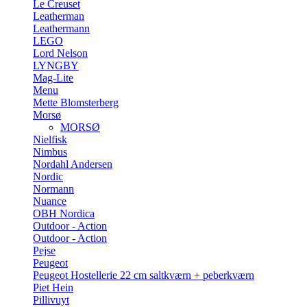
Le Creuset
Leatherman
Leathermann
LEGO
Lord Nelson
LYNGBY
Mag-Lite
Menu
Mette Blomsterberg
Morsø
MORSØ
Nielfisk
Nimbus
Nordahl Andersen
Nordic
Normann
Nuance
OBH Nordica
Outdoor - Action
Outdoor - Action
Pejse
Peugeot
Peugeot Hostellerie 22 cm saltkværn + peberkværn
Piet Hein
Pillivuyt