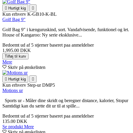

Hurtigt kig

Kun erhverv
K-GB10-K-BL
Golf Bag 9"
Golf Bag 9" i kænguruskind, sort. Vandafvisende, funktionel og let.
House of Kangaroo: Ny serie eksklusive...
Bedoemt
ud af 5 stjerner baseret paa
anmeldelser
1,995.00 DKK
Tilføj til kurv
Mere
Skriv på ønskelisten

Hurtigt kig

Kun erhverv
Step-ur DMP5
Motions ur
Sports ur - Måler dine skridt og beregner distance, kalorier, Stopur
Samtidigt kan du sætte dit ur til at spille...
Bedoemt
ud af 5 stjerner baseret paa
anmeldelser
135.00 DKK
Se produkt
Mere
Skriv på ønskelisten