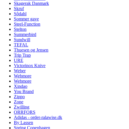
Skagerak Danmark
Skruf
Sôdahl
Sommer gave
Steel-Function
Stelton
Summerbird
Sundwill
TEFAL
Thuesen og Jensen
Trip Trap
URE
Victorinox Knive
Weber
Webmore
Webmore
Xindao
You Brand
Zippo
Zone
Zwilling
ORRFORS
Adidas - order-ralawise.dk
By Lassen
Spring Copenhagen