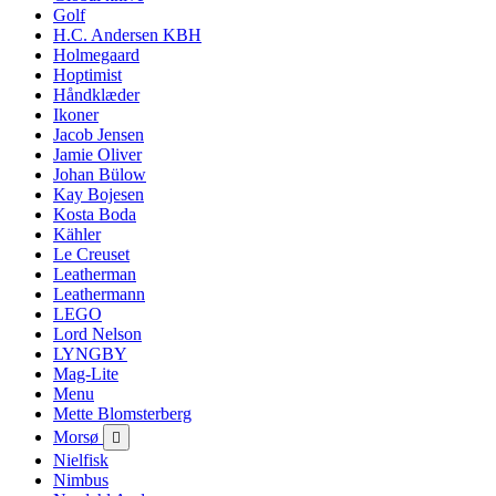
Golf
H.C. Andersen KBH
Holmegaard
Hoptimist
Håndklæder
Ikoner
Jacob Jensen
Jamie Oliver
Johan Bülow
Kay Bojesen
Kosta Boda
Kähler
Le Creuset
Leatherman
Leathermann
LEGO
Lord Nelson
LYNGBY
Mag-Lite
Menu
Mette Blomsterberg
Morsø

Nielfisk
Nimbus