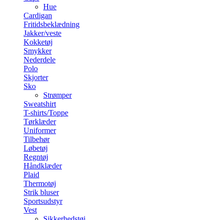
Hue
Cardigan
Fritidsbeklædning
Jakker/veste
Kokketøj
Smykker
Nederdele
Polo
Skjorter
Sko
Strømper
Sweatshirt
T-shirts/Toppe
Tørklæder
Uniformer
Tilbehør
Løbetøj
Regntøj
Håndklæder
Plaid
Thermotøj
Strik bluser
Sportsudstyr
Vest
Sikkerhedstøj