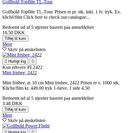
Golfbold Topflite TL-Tour
Golfbold Topflite TL-Tour. Prisen er pr. stk. inkl. 1 fv. tryk. Ex.
kliché/film Click here to check our catalogue...
Bedoemt
ud af 5 stjerner baseret paa
anmeldelser
16.50 DKK
Tilføj til kurv
Mere
Skriv på ønskelisten

Hurtigt kig

Kun erhverv
PL2422
Mini frisbee, 2422
Mini frisbee, ø: 10 cm Mini frisbee, 2422 Prisen er v. 1000 stk.
Kliche/film kr. 449.00 tryk 1-farve, 1 side 4.50
Bedoemt
ud af 5 stjerner baseret paa
anmeldelser
3.48 DKK
Tilføj til kurv
Mere
Skriv på ønskelisten

Hurtigt kig
