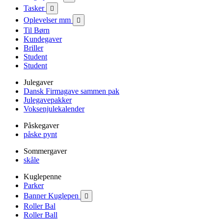
Tasker

Oplevelser mm

Til Børn
Kundegaver
Briller
Student
Student
Julegaver
Dansk Firmagave sammen pak
Julegavepakker
Voksenjulekalender
Påskegaver
påske pynt
Sommergaver
skåle
Kuglepenne
Parker
Banner Kuglepen

Roller Bal
Roller Ball