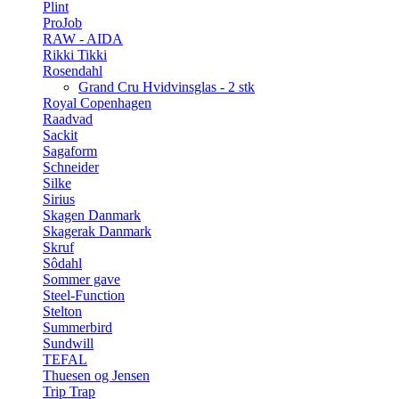
Plint
ProJob
RAW - AIDA
Rikki Tikki
Rosendahl
Grand Cru Hvidvinsglas - 2 stk
Royal Copenhagen
Raadvad
Sackit
Sagaform
Schneider
Silke
Sirius
Skagen Danmark
Skagerak Danmark
Skruf
Sôdahl
Sommer gave
Steel-Function
Stelton
Summerbird
Sundwill
TEFAL
Thuesen og Jensen
Trip Trap