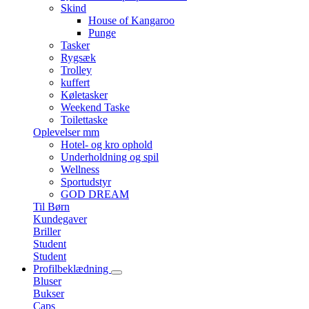
Skind
House of Kangaroo
Punge
Tasker
Rygsæk
Trolley
kuffert
Køletasker
Weekend Taske
Toilettaske
Oplevelser mm
Hotel- og kro ophold
Underholdning og spil
Wellness
Sportudstyr
GOD DREAM
Til Børn
Kundegaver
Briller
Student
Student
Profilbeklædning
Bluser
Bukser
Caps