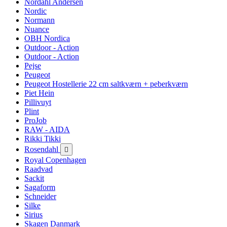
Nordahl Andersen
Nordic
Normann
Nuance
OBH Nordica
Outdoor - Action
Outdoor - Action
Pejse
Peugeot
Peugeot Hostellerie 22 cm saltkværn + peberkværn
Piet Hein
Pillivuyt
Plint
ProJob
RAW - AIDA
Rikki Tikki
Rosendahl

Royal Copenhagen
Raadvad
Sackit
Sagaform
Schneider
Silke
Sirius
Skagen Danmark