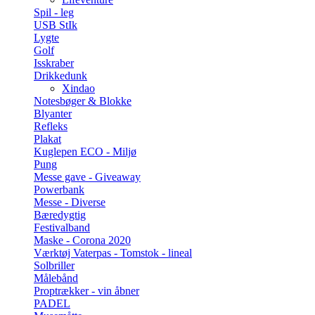
Spil - leg
USB StIk
Lygte
Golf
Isskraber
Drikkedunk
Xindao
Notesbøger & Blokke
Blyanter
Refleks
Plakat
Kuglepen ECO - Miljø
Pung
Messe gave - Giveaway
Powerbank
Messe - Diverse
Bæredygtig
Festivalband
Maske - Corona 2020
Værktøj Vaterpas - Tomstok - lineal
Solbriller
Målebånd
Proptrækker - vin åbner
PADEL