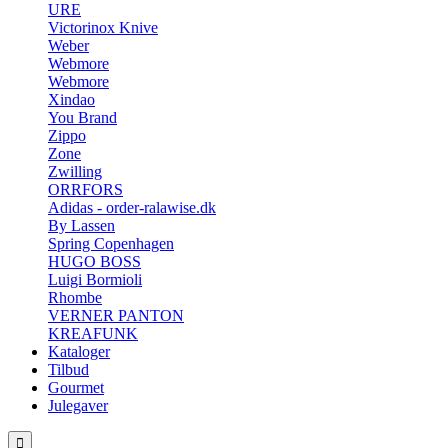
URE
Victorinox Knive
Weber
Webmore
Webmore
Xindao
You Brand
Zippo
Zone
Zwilling
ORRFORS
Adidas - order-ralawise.dk
By Lassen
Spring Copenhagen
HUGO BOSS
Luigi Bormioli
Rhombe
VERNER PANTON
KREAFUNK
Kataloger
Tilbud
Gourmet
Julegaver
