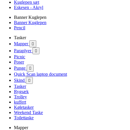
Kuglepen sæt
Eskesen - Akryl
Banner Kuglepen
Banner Kuglepen
Pencil
Tasker
Mapper

Paraplyer

Picnic
Poser
Punge

Quick Scan laptop document
Skind

Tasker
Rygsæk
Trolley
kuffert
Køletasker
Weekend Taske
Toilettaske
Mapper