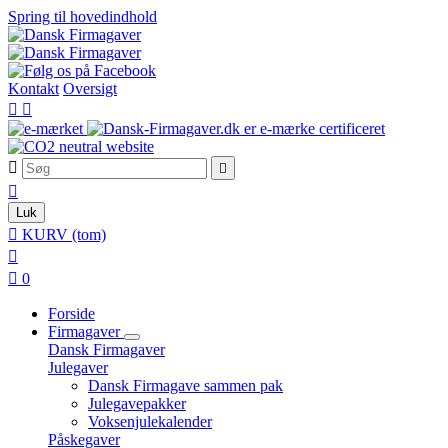
Spring til hovedindhold
Kontakt
Oversigt





Luk

KURV
(tom)


0
Forside
Firmagaver
Dansk Firmagaver
Julegaver
Dansk Firmagave sammen pak
Julegavepakker
Voksenjulekalender
Påskegaver