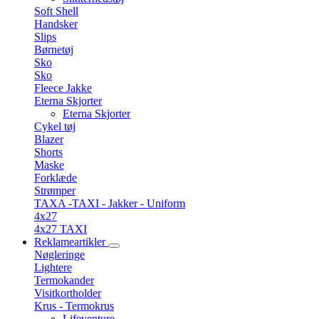
Soft Shell
Handsker
Slips
Børnetøj
Sko
Sko
Fleece Jakke
Eterna Skjorter
Eterna Skjorter
Cykel tøj
Blazer
Shorts
Maske
Forklæde
Strømper
TAXA -TAXI - Jakker - Uniform
4x27
4x27 TAXI
Reklameartikler
Nøgleringe
Lightere
Termokander
Visitkortholder
Krus - Termokrus
Lifeventure