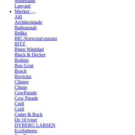
Musemåtte
Lanyard
Mærker
Alfi
Architectmade
Badeanstalt
Belika
BIC-Norwood-europa
BITZ
Bjørn Wiinblad
Black & Decker
Bodum
Bon Gout
Bosch
Bovictus
Clipper
Clique
CowParade
Cow Parade
Craft
Craft
Cutter & Buck
De 10 typer
DYBERG LARSEN
EcoSpheres