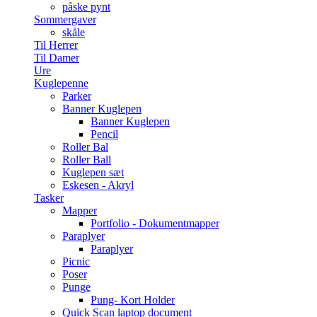
påske pynt
Sommergaver
skåle
Til Herrer
Til Damer
Ure
Kuglepenne
Parker
Banner Kuglepen
Banner Kuglepen
Pencil
Roller Bal
Roller Ball
Kuglepen sæt
Eskesen - Akryl
Tasker
Mapper
Portfolio - Dokumentmapper
Paraplyer
Paraplyer
Picnic
Poser
Punge
Pung- Kort Holder
Quick Scan laptop document