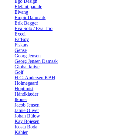
Ego Design
Elefant parade
Elvang
Empir Danmark
Erik Bagger
Eva Solo / Eva Trio
Excel
FatBoy
Fiskars
Gense
Georg Jensen
Georg Jensen Damask
Global knive
Golf
H.C. Andersen KBH
Holmegaard
Hoptimist
Håndklæder
Ikoner
Jacob Jensen
Jamie Oliver
Johan Bülow
Kay Bojesen
Kosta Boda
Kähler