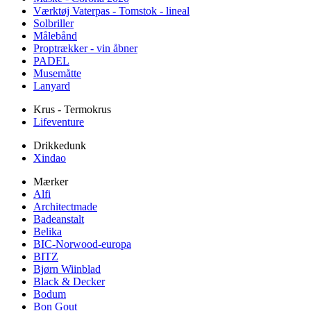
Værktøj Vaterpas - Tomstok - lineal
Solbriller
Målebånd
Proptrækker - vin åbner
PADEL
Musemåtte
Lanyard
Krus - Termokrus
Lifeventure
Drikkedunk
Xindao
Mærker
Alfi
Architectmade
Badeanstalt
Belika
BIC-Norwood-europa
BITZ
Bjørn Wiinblad
Black & Decker
Bodum
Bon Gout