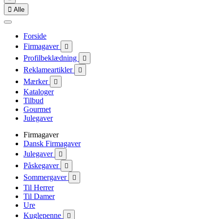

Alle
Forside
Firmagaver

Profilbeklædning

Reklameartikler

Mærker

Kataloger
Tilbud
Gourmet
Julegaver
Firmagaver
Dansk Firmagaver
Julegaver

Påskegaver

Sommergaver

Til Herrer
Til Damer
Ure
Kuglepenne
