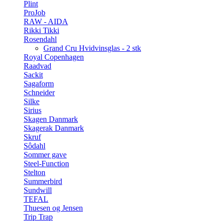
Plint
ProJob
RAW - AIDA
Rikki Tikki
Rosendahl
Grand Cru Hvidvinsglas - 2 stk
Royal Copenhagen
Raadvad
Sackit
Sagaform
Schneider
Silke
Sirius
Skagen Danmark
Skagerak Danmark
Skruf
Sôdahl
Sommer gave
Steel-Function
Stelton
Summerbird
Sundwill
TEFAL
Thuesen og Jensen
Trip Trap