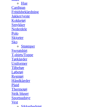
Hue
Cardigan
Fritidsbeklædning
Jakker/veste
Kokketøj
Smykker
Nederdele
Polo
Skjorter
Sko
Strømper
Sweatshirt
T-shirts/Toppe
Tørklæder
Uniformer
Tilbehør
Løbetøj
Regntøj
Håndklæder
Plaid
Thermotøj
Strik bluser
Sportsudstyr
Vest
Sikkerhedstøj