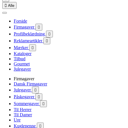

Alle
Forside
Firmagaver

Profilbeklædning

Reklameartikler

Mærker

Kataloger
Tilbud
Gourmet
Julegaver
Firmagaver
Dansk Firmagaver
Julegaver

Påskegaver

Sommergaver

Til Herrer
Til Damer
Ure
Kuglepenne
