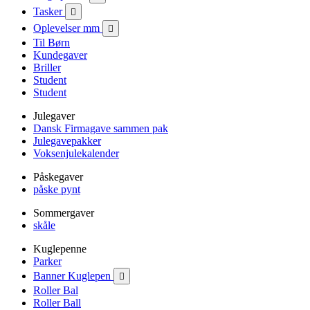
Tasker

Oplevelser mm

Til Børn
Kundegaver
Briller
Student
Student
Julegaver
Dansk Firmagave sammen pak
Julegavepakker
Voksenjulekalender
Påskegaver
påske pynt
Sommergaver
skåle
Kuglepenne
Parker
Banner Kuglepen

Roller Bal
Roller Ball