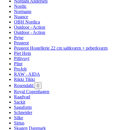
Nordahl Andersen
Nordic
Normann
Nuance
OBH Nordica
Outdoor - Action
Outdoor - Action
Pejse
Peugeot
Peugeot Hostellerie 22 cm saltkværn + peberkværn
Piet Hein
Pillivuyt
Plint
ProJob
RAW - AIDA
Rikki Tikki
Rosendahl

Royal Copenhagen
Raadvad
Sackit
Sagaform
Schneider
Silke
Sirius
Skagen Danmark