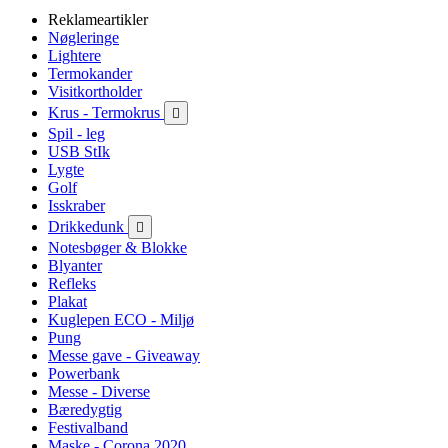
Reklameartikler
Nøgleringe
Lightere
Termokander
Visitkortholder
Krus - Termokrus

Spil - leg
USB StIk
Lygte
Golf
Isskraber
Drikkedunk

Notesbøger & Blokke
Blyanter
Refleks
Plakat
Kuglepen ECO - Miljø
Pung
Messe gave - Giveaway
Powerbank
Messe - Diverse
Bæredygtig
Festivalband
Maske - Corona 2020