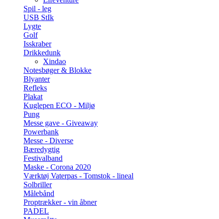
Spil - leg
USB StIk
Lygte
Golf
Isskraber
Drikkedunk
Xindao
Notesbøger & Blokke
Blyanter
Refleks
Plakat
Kuglepen ECO - Miljø
Pung
Messe gave - Giveaway
Powerbank
Messe - Diverse
Bæredygtig
Festivalband
Maske - Corona 2020
Værktøj Vaterpas - Tomstok - lineal
Solbriller
Målebånd
Proptrækker - vin åbner
PADEL