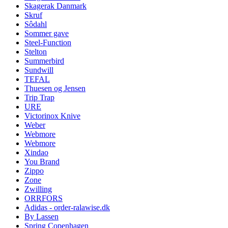
Skagerak Danmark
Skruf
Sôdahl
Sommer gave
Steel-Function
Stelton
Summerbird
Sundwill
TEFAL
Thuesen og Jensen
Trip Trap
URE
Victorinox Knive
Weber
Webmore
Webmore
Xindao
You Brand
Zippo
Zone
Zwilling
ORRFORS
Adidas - order-ralawise.dk
By Lassen
Spring Copenhagen