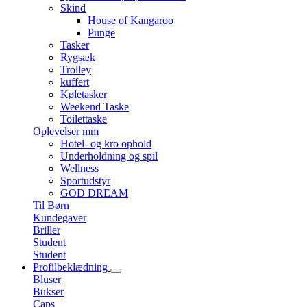
Skind
House of Kangaroo
Punge
Tasker
Rygsæk
Trolley
kuffert
Køletasker
Weekend Taske
Toilettaske
Oplevelser mm
Hotel- og kro ophold
Underholdning og spil
Wellness
Sportudstyr
GOD DREAM
Til Børn
Kundegaver
Briller
Student
Student
Profilbeklædning
Bluser
Bukser
Caps