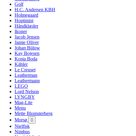
Golf
H.C. Andersen KBH
Holmegaard
Hoptimist
Håndklæder
Ikoner
Jacob Jensen
Jamie Oliver
Johan Bülow
Kay Bojesen
Kosta Boda
Kähler
Le Creuset
Leatherman
Leathermann
LEGO
Lord Nelson
LYNGBY
Mag-Lite
Menu
Mette Blomsterberg
Morsø

Nielfisk
Nimbus