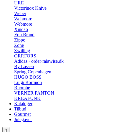
URE
Victorinox Knive
Weber
Webmore
Webmore
Xindao
You Brand
Zippo
Zone
Zwilling
ORRFORS
Adidas - order-ralawise.dk
By Lassen
Spring Copenhagen
HUGO BOSS
Luigi Bormioli
Rhombe
VERNER PANTON
KREAFUNK
Kataloger
Tilbud
Gourmet
Julegaver
