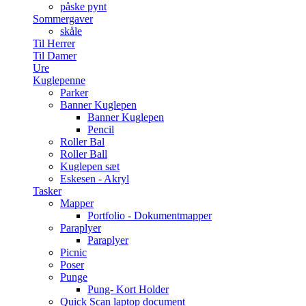
påske pynt
Sommergaver
skåle
Til Herrer
Til Damer
Ure
Kuglepenne
Parker
Banner Kuglepen
Banner Kuglepen
Pencil
Roller Bal
Roller Ball
Kuglepen sæt
Eskesen - Akryl
Tasker
Mapper
Portfolio - Dokumentmapper
Paraplyer
Paraplyer
Picnic
Poser
Punge
Pung- Kort Holder
Quick Scan laptop document