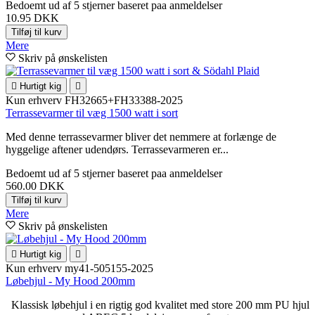
Bedoemt
ud af 5 stjerner baseret paa
anmeldelser
10.95 DKK
Tilføj til kurv
Mere
Skriv på ønskelisten

Hurtigt kig

Kun erhverv
FH32665+FH33388-2025
Terrassevarmer til væg 1500 watt i sort
Med denne terrassevarmer bliver det nemmere at forlænge de
hyggelige aftener udendørs. Terrassevarmeren er...
Bedoemt
ud af 5 stjerner baseret paa
anmeldelser
560.00 DKK
Tilføj til kurv
Mere
Skriv på ønskelisten

Hurtigt kig

Kun erhverv
my41-505155-2025
Løbehjul - My Hood 200mm
Klassisk løbehjul i en rigtig god kvalitet med store 200 mm PU hjul