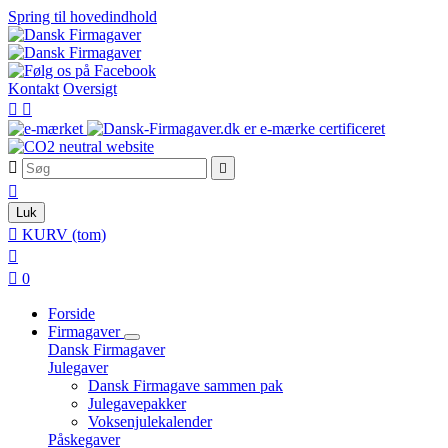
Spring til hovedindhold
Kontakt
Oversigt





Luk

KURV
(tom)


0
Forside
Firmagaver
Dansk Firmagaver
Julegaver
Dansk Firmagave sammen pak
Julegavepakker
Voksenjulekalender
Påskegaver