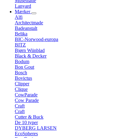
Musemåtte
Lanyard
Mærker
Alfi
Architectmade
Badeanstalt
Belika
BIC-Norwood-europa
BITZ
Bjørn Wiinblad
Black & Decker
Bodum
Bon Gout
Bosch
Bovictus
Clipper
Clique
CowParade
Cow Parade
Craft
Craft
Cutter & Buck
De 10 typer
DYBERG LARSEN
EcoSpheres