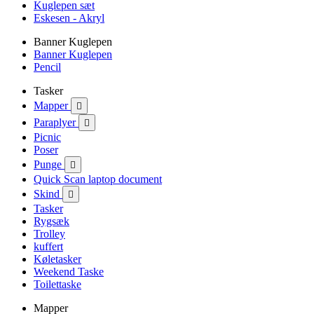
Kuglepen sæt
Eskesen - Akryl
Banner Kuglepen
Banner Kuglepen
Pencil
Tasker
Mapper

Paraplyer

Picnic
Poser
Punge

Quick Scan laptop document
Skind

Tasker
Rygsæk
Trolley
kuffert
Køletasker
Weekend Taske
Toilettaske
Mapper