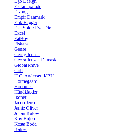
Ego Design
Elefant parade
Elvang
Empir Danmark
Erik Bagger
Eva Solo / Eva Trio
Excel
FatBoy
Fiskars
Gense
Georg Jensen
Georg Jensen Damask
Global knive
Golf
H.C. Andersen KBH
Holmegaard
Hoptimist
Håndklæder
Ikoner
Jacob Jensen
Jamie Oliver
Johan Bülow
Kay Bojesen
Kosta Boda
Kähler