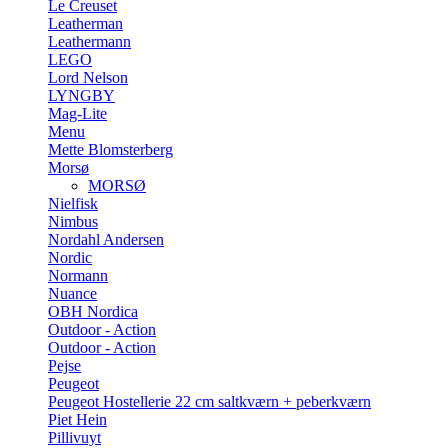
Le Creuset
Leatherman
Leathermann
LEGO
Lord Nelson
LYNGBY
Mag-Lite
Menu
Mette Blomsterberg
Morsø
MORSØ
Nielfisk
Nimbus
Nordahl Andersen
Nordic
Normann
Nuance
OBH Nordica
Outdoor - Action
Outdoor - Action
Pejse
Peugeot
Peugeot Hostellerie 22 cm saltkværn + peberkværn
Piet Hein
Pillivuyt