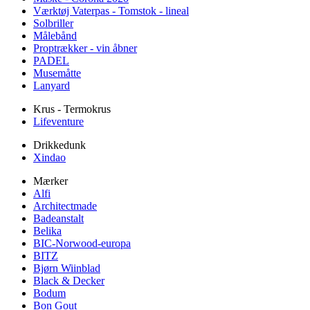
Værktøj Vaterpas - Tomstok - lineal
Solbriller
Målebånd
Proptrækker - vin åbner
PADEL
Musemåtte
Lanyard
Krus - Termokrus
Lifeventure
Drikkedunk
Xindao
Mærker
Alfi
Architectmade
Badeanstalt
Belika
BIC-Norwood-europa
BITZ
Bjørn Wiinblad
Black & Decker
Bodum
Bon Gout