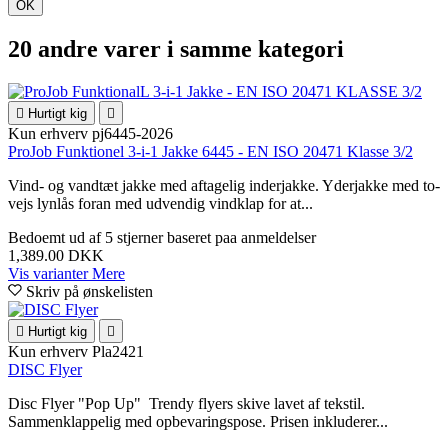
OK
20 andre varer i samme kategori

Hurtigt kig

Kun erhverv
pj6445-2026
ProJob Funktionel 3-i-1 Jakke 6445 - EN ISO 20471 Klasse 3/2
Vind- og vandtæt jakke med aftagelig inderjakke. Yderjakke med to-
vejs lynlås foran med udvendig vindklap for at...
Bedoemt
ud af 5 stjerner baseret paa
anmeldelser
1,389.00 DKK
Vis varianter
Mere
Skriv på ønskelisten

Hurtigt kig

Kun erhverv
Pla2421
DISC Flyer
Disc Flyer "Pop Up" Trendy flyers skive lavet af tekstil.
Sammenklappelig med opbevaringspose. Prisen inkluderer...