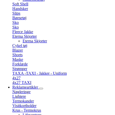
Soft Shell
Handsker
Slips
Børnetøj
Sko
Sko
Fleece Jakke
Eterna Skjorter
Eterna Skjorter
Cykel tøj
Blazer
Shorts
Maske
Forklæde
Strømper
TAXA -TAXI - Jakker - Uniform
4x27
4x27 TAXI
Reklameartikler
Nøgleringe
Lightere
Termokander
Visitkortholder
Krus - Termokrus
Lifeventure