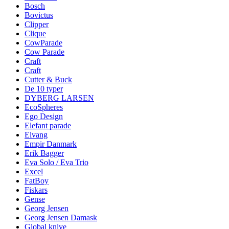
Bosch
Bovictus
Clipper
Clique
CowParade
Cow Parade
Craft
Craft
Cutter & Buck
De 10 typer
DYBERG LARSEN
EcoSpheres
Ego Design
Elefant parade
Elvang
Empir Danmark
Erik Bagger
Eva Solo / Eva Trio
Excel
FatBoy
Fiskars
Gense
Georg Jensen
Georg Jensen Damask
Global knive