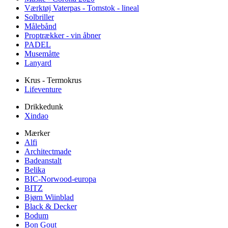
Værktøj Vaterpas - Tomstok - lineal
Solbriller
Målebånd
Proptrækker - vin åbner
PADEL
Musemåtte
Lanyard
Krus - Termokrus
Lifeventure
Drikkedunk
Xindao
Mærker
Alfi
Architectmade
Badeanstalt
Belika
BIC-Norwood-europa
BITZ
Bjørn Wiinblad
Black & Decker
Bodum
Bon Gout