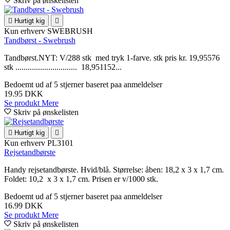
Skriv på ønskelisten

Hurtigt kig

Kun erhverv
SWEBRUSH
Tandbørst - Swebrush
Tandbørst.NYT: V/288 stk med tryk 1-farve. stk pris kr. 19,95576
stk .............................. 18,951152...
Bedoemt
ud af 5 stjerner baseret paa
anmeldelser
19.95 DKK
Se produkt
Mere
Skriv på ønskelisten

Hurtigt kig

Kun erhverv
PL3101
Rejsetandbørste
Handy rejsetandbørste. Hvid/blå. Størrelse: åben: 18,2 x 3 x 1,7 cm.
Foldet: 10,2 x 3 x 1,7 cm. Prisen er v/1000 stk.
Bedoemt
ud af 5 stjerner baseret paa
anmeldelser
16.99 DKK
Se produkt
Mere
Skriv på ønskelisten