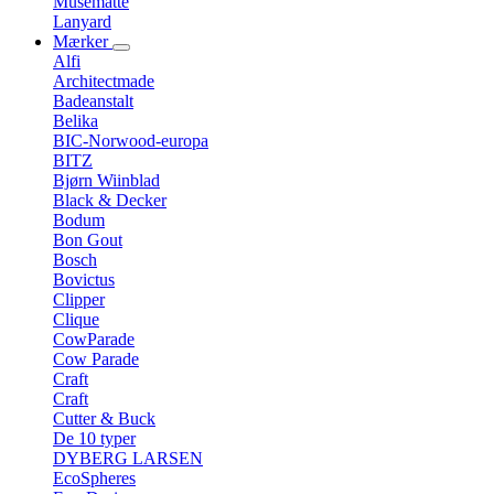
Musemåtte
Lanyard
Mærker
Alfi
Architectmade
Badeanstalt
Belika
BIC-Norwood-europa
BITZ
Bjørn Wiinblad
Black & Decker
Bodum
Bon Gout
Bosch
Bovictus
Clipper
Clique
CowParade
Cow Parade
Craft
Craft
Cutter & Buck
De 10 typer
DYBERG LARSEN
EcoSpheres