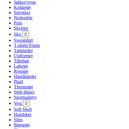
Jakker/veste
Kokketøj
Smykker
Nederdele
Polo
Skjorter
Sko

Sweatshirt
T-shirts/Toppe
Tørklæder
Uniformer
Tilbehør
Løbetøj
Regntøj
Håndklæder
Plaid
Thermotøj
Strik bluser
Sportsudstyr
Vest

Soft Shell
Handsker
Slips
Børnetøj