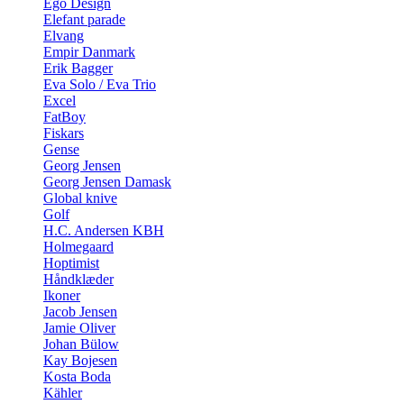
Ego Design
Elefant parade
Elvang
Empir Danmark
Erik Bagger
Eva Solo / Eva Trio
Excel
FatBoy
Fiskars
Gense
Georg Jensen
Georg Jensen Damask
Global knive
Golf
H.C. Andersen KBH
Holmegaard
Hoptimist
Håndklæder
Ikoner
Jacob Jensen
Jamie Oliver
Johan Bülow
Kay Bojesen
Kosta Boda
Kähler