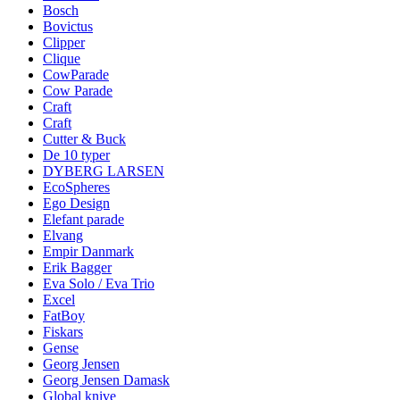
Bosch
Bovictus
Clipper
Clique
CowParade
Cow Parade
Craft
Craft
Cutter & Buck
De 10 typer
DYBERG LARSEN
EcoSpheres
Ego Design
Elefant parade
Elvang
Empir Danmark
Erik Bagger
Eva Solo / Eva Trio
Excel
FatBoy
Fiskars
Gense
Georg Jensen
Georg Jensen Damask
Global knive