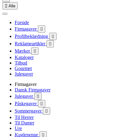

Alle
Forside
Firmagaver

Profilbeklædning

Reklameartikler

Mærker

Kataloger
Tilbud
Gourmet
Julegaver
Firmagaver
Dansk Firmagaver
Julegaver

Påskegaver

Sommergaver

Til Herrer
Til Damer
Ure
Kuglepenne
