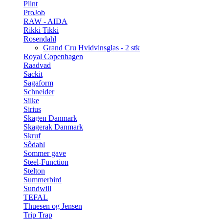
Plint
ProJob
RAW - AIDA
Rikki Tikki
Rosendahl
Grand Cru Hvidvinsglas - 2 stk
Royal Copenhagen
Raadvad
Sackit
Sagaform
Schneider
Silke
Sirius
Skagen Danmark
Skagerak Danmark
Skruf
Sôdahl
Sommer gave
Steel-Function
Stelton
Summerbird
Sundwill
TEFAL
Thuesen og Jensen
Trip Trap