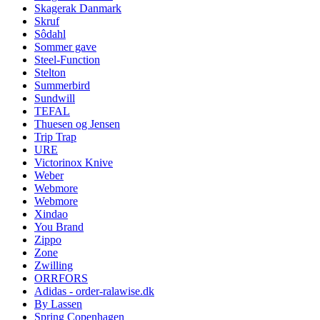
Skagerak Danmark
Skruf
Sôdahl
Sommer gave
Steel-Function
Stelton
Summerbird
Sundwill
TEFAL
Thuesen og Jensen
Trip Trap
URE
Victorinox Knive
Weber
Webmore
Webmore
Xindao
You Brand
Zippo
Zone
Zwilling
ORRFORS
Adidas - order-ralawise.dk
By Lassen
Spring Copenhagen