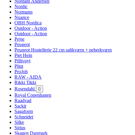
Nordahl Andersen
Nordic
Normann
Nuance
OBH Nordica
Outdoor - Action
Outdoor - Action
Pejse
Peugeot
Peugeot Hostellerie 22 cm saltkværn + peberkværn
Piet Hein
Pillivuyt
Plint
ProJob
RAW - AIDA
Rikki Tikki
Rosendahl

Royal Copenhagen
Raadvad
Sackit
Sagaform
Schneider
Silke
Sirius
Skagen Danmark