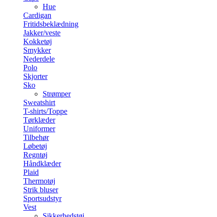
Hue
Cardigan
Fritidsbeklædning
Jakker/veste
Kokketøj
Smykker
Nederdele
Polo
Skjorter
Sko
Strømper
Sweatshirt
T-shirts/Toppe
Tørklæder
Uniformer
Tilbehør
Løbetøj
Regntøj
Håndklæder
Plaid
Thermotøj
Strik bluser
Sportsudstyr
Vest
Sikkerhedstøj