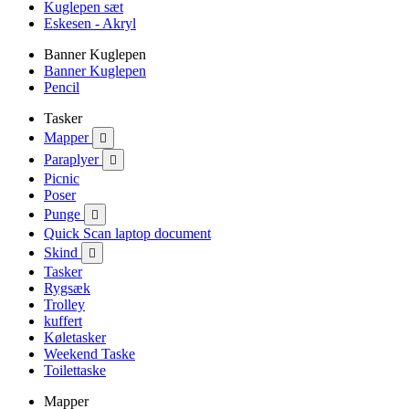
Kuglepen sæt
Eskesen - Akryl
Banner Kuglepen
Banner Kuglepen
Pencil
Tasker
Mapper

Paraplyer

Picnic
Poser
Punge

Quick Scan laptop document
Skind

Tasker
Rygsæk
Trolley
kuffert
Køletasker
Weekend Taske
Toilettaske
Mapper