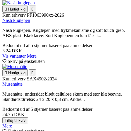

Hurtigt kig

Kun erhverv
PF1063990xx-2026
Nash kuglepen
Nash kuglepen. Kuglepen med trykmekanisme og soft touch-greb.
ABS plast. Blækfarve: Sort Kuglepennen kan fåes i...
Bedoemt
ud af 5 stjerner baseret paa
anmeldelser
3.24 DKK
Vis varianter
Mere
Skriv på ønskelisten

Hurtigt kig

Kun erhverv
SAX4902-2024
Musemåtte
Musemåtte, underside: blødt cellulose skum med stor klæbeevne.
Standardstørrelse: 24 x 20 x 0,3 cm. Andre...
Bedoemt
ud af 5 stjerner baseret paa
anmeldelser
24.75 DKK
Tilføj til kurv
Mere