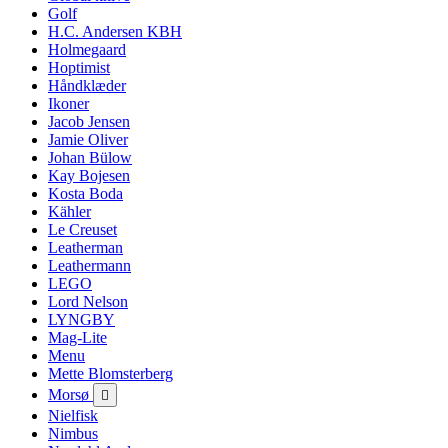
Golf
H.C. Andersen KBH
Holmegaard
Hoptimist
Håndklæder
Ikoner
Jacob Jensen
Jamie Oliver
Johan Bülow
Kay Bojesen
Kosta Boda
Kähler
Le Creuset
Leatherman
Leathermann
LEGO
Lord Nelson
LYNGBY
Mag-Lite
Menu
Mette Blomsterberg
Morsø

Nielfisk
Nimbus