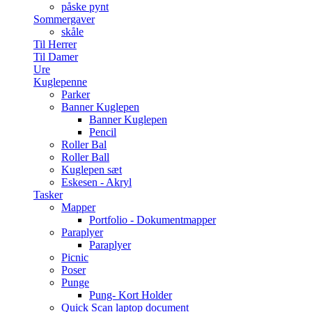
påske pynt
Sommergaver
skåle
Til Herrer
Til Damer
Ure
Kuglepenne
Parker
Banner Kuglepen
Banner Kuglepen
Pencil
Roller Bal
Roller Ball
Kuglepen sæt
Eskesen - Akryl
Tasker
Mapper
Portfolio - Dokumentmapper
Paraplyer
Paraplyer
Picnic
Poser
Punge
Pung- Kort Holder
Quick Scan laptop document