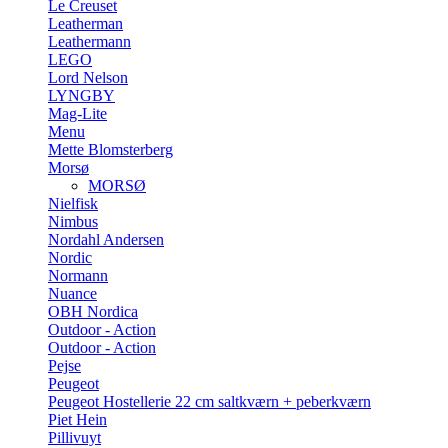
Le Creuset
Leatherman
Leathermann
LEGO
Lord Nelson
LYNGBY
Mag-Lite
Menu
Mette Blomsterberg
Morsø
MORSØ
Nielfisk
Nimbus
Nordahl Andersen
Nordic
Normann
Nuance
OBH Nordica
Outdoor - Action
Outdoor - Action
Pejse
Peugeot
Peugeot Hostellerie 22 cm saltkværn + peberkværn
Piet Hein
Pillivuyt