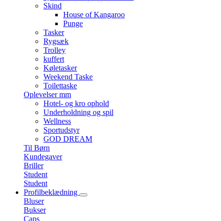
Skind
House of Kangaroo
Punge
Tasker
Rygsæk
Trolley
kuffert
Køletasker
Weekend Taske
Toilettaske
Oplevelser mm
Hotel- og kro ophold
Underholdning og spil
Wellness
Sportudstyr
GOD DREAM
Til Børn
Kundegaver
Briller
Student
Student
Profilbeklædning
Bluser
Bukser
Caps