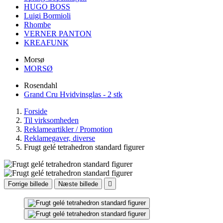
HUGO BOSS
Luigi Bormioli
Rhombe
VERNER PANTON
KREAFUNK
Morsø
MORSØ
Rosendahl
Grand Cru Hvidvinsglas - 2 stk
Forside
Til virksomheden
Reklameartikler / Promotion
Reklamegaver, diverse
Frugt gelé tetrahedron standard figurer
Forrige billede
Næste billede
