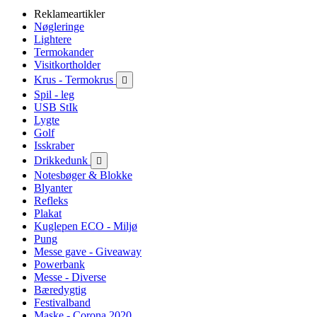
Reklameartikler
Nøgleringe
Lightere
Termokander
Visitkortholder
Krus - Termokrus

Spil - leg
USB StIk
Lygte
Golf
Isskraber
Drikkedunk

Notesbøger & Blokke
Blyanter
Refleks
Plakat
Kuglepen ECO - Miljø
Pung
Messe gave - Giveaway
Powerbank
Messe - Diverse
Bæredygtig
Festivalband
Maske - Corona 2020