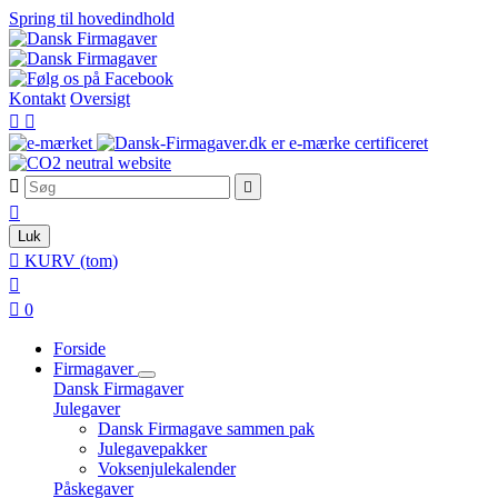
Spring til hovedindhold
Kontakt
Oversigt





Luk

KURV
(tom)


0
Forside
Firmagaver
Dansk Firmagaver
Julegaver
Dansk Firmagave sammen pak
Julegavepakker
Voksenjulekalender
Påskegaver