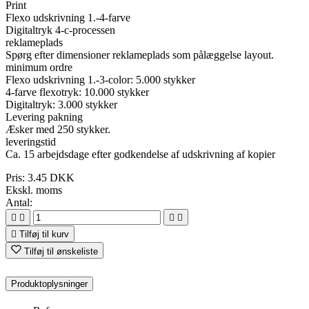
Print
Flexo
udskrivning 1.
-4-
farve
Digitaltryk
4
-c
-processen
reklameplads
Spørg efter
dimensioner
reklameplads
som
pålæggelse
layout.
minimum
ordre
Flexo
udskrivning 1.
-3-
color
:
5.000
stykker
4
-
farve
flexotryk
:
10.000
stykker
Digitaltryk
:
3.000
stykker
Levering
pakning
Æsker med
250 stykker
.
leveringstid
Ca
.
15
arbejdsdage efter
godkendelse af
udskrivning af kopier
Pris:
3.45 DKK
Ekskl. moms
Antal:





Tilføj til kurv
Tilføj til ønskeliste
Produktoplysninger