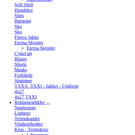
Soft Shell
Handsker
Slips
Børnetøj
Sko
Sko
Fleece Jakke
Eterna Skjorter
Eterna Skjorter
Cykel tøj
Blazer
Shorts
Maske
Forklæde
Strømper
TAXA -TAXI - Jakker - Uniform
4x27
4x27 TAXI
Reklameartikler
Nøgleringe
Lightere
Termokander
Visitkortholder
Krus - Termokrus
Lifeventure