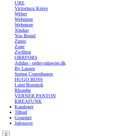
URE
Victorinox Knive
Weber
Webmore
Webmore
Xindao
You Brand
Zippo
Zone
Zwilling
ORRFORS
Adidas - order-ralawise.dk
By Lassen
Spring Copenhagen
HUGO BOSS
Luigi Bormioli
Rhombe
VERNER PANTON
KREAFUNK
Kataloger
Tilbud
Gourmet
Julegaver
