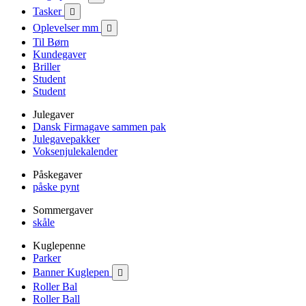
Tasker

Oplevelser mm

Til Børn
Kundegaver
Briller
Student
Student
Julegaver
Dansk Firmagave sammen pak
Julegavepakker
Voksenjulekalender
Påskegaver
påske pynt
Sommergaver
skåle
Kuglepenne
Parker
Banner Kuglepen

Roller Bal
Roller Ball