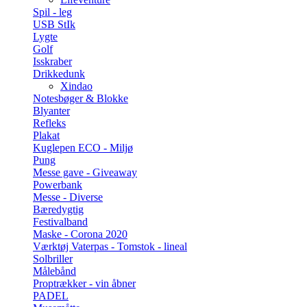
Spil - leg
USB StIk
Lygte
Golf
Isskraber
Drikkedunk
Xindao
Notesbøger & Blokke
Blyanter
Refleks
Plakat
Kuglepen ECO - Miljø
Pung
Messe gave - Giveaway
Powerbank
Messe - Diverse
Bæredygtig
Festivalband
Maske - Corona 2020
Værktøj Vaterpas - Tomstok - lineal
Solbriller
Målebånd
Proptrækker - vin åbner
PADEL