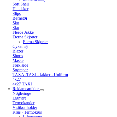
Soft Shell
Handsker
Slips
Børnetøj
Sko
Sko
Fleece Jakke
Eterna Skjorter
Eterna Skjorter
Cykel tøj
Blazer
Shorts
Maske
Forklæde
Strømper
TAXA -TAXI - Jakker - Uniform
4x27
4x27 TAXI
Reklameartikler
Nøgleringe
Lightere
Termokander
Visitkortholder
Krus - Termokrus
Lifeventure