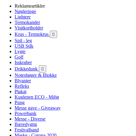
Reklameartikler
Nøgleringe
Lightere
Termokander
Visitkortholder
Krus - Termokrus

Spil - leg
USB StIk
Lygte
Golf
Isskraber
Drikkedunk

Notesbøger & Blokke
Blyanter
Refleks
Plakat
Kuglepen ECO - Miljø
Pung
Messe gave - Giveaway
Powerbank
Messe - Diverse
Bæredygtig
Festivalband
Maske - Corona 2020