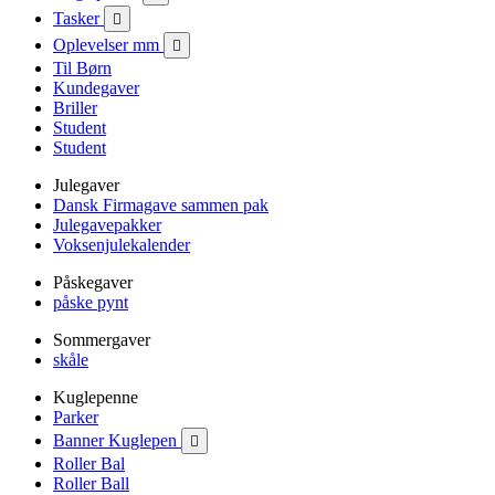
Tasker

Oplevelser mm

Til Børn
Kundegaver
Briller
Student
Student
Julegaver
Dansk Firmagave sammen pak
Julegavepakker
Voksenjulekalender
Påskegaver
påske pynt
Sommergaver
skåle
Kuglepenne
Parker
Banner Kuglepen

Roller Bal
Roller Ball