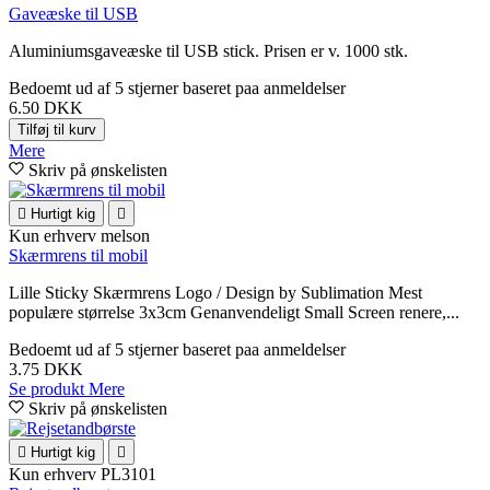
Gaveæske til USB
Aluminiumsgaveæske til USB stick. Prisen er v. 1000 stk.
Bedoemt
ud af 5 stjerner baseret paa
anmeldelser
6.50 DKK
Tilføj til kurv
Mere
Skriv på ønskelisten

Hurtigt kig

Kun erhverv
melson
Skærmrens til mobil
Lille Sticky Skærmrens Logo / Design by Sublimation Mest
populære størrelse 3x3cm Genanvendeligt Small Screen renere,...
Bedoemt
ud af 5 stjerner baseret paa
anmeldelser
3.75 DKK
Se produkt
Mere
Skriv på ønskelisten

Hurtigt kig

Kun erhverv
PL3101