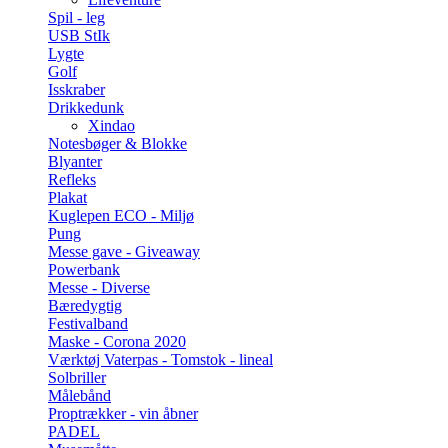
Spil - leg
USB StIk
Lygte
Golf
Isskraber
Drikkedunk
Xindao
Notesbøger & Blokke
Blyanter
Refleks
Plakat
Kuglepen ECO - Miljø
Pung
Messe gave - Giveaway
Powerbank
Messe - Diverse
Bæredygtig
Festivalband
Maske - Corona 2020
Værktøj Vaterpas - Tomstok - lineal
Solbriller
Målebånd
Proptrækker - vin åbner
PADEL