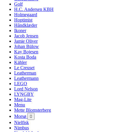
Golf
H.C. Andersen KBH
Holmegaard
Hoptimist
Håndklæder
Ikoner
Jacob Jensen
Jamie Oliver
Johan Bülow
Kay Bojesen
Kosta Boda
Kähler
Le Creuset
Leatherman
Leathermann
LEGO
Lord Nelson
LYNGBY
Mag-Lite
Menu
Mette Blomsterberg
Morsø

Nielfisk
Nimbus