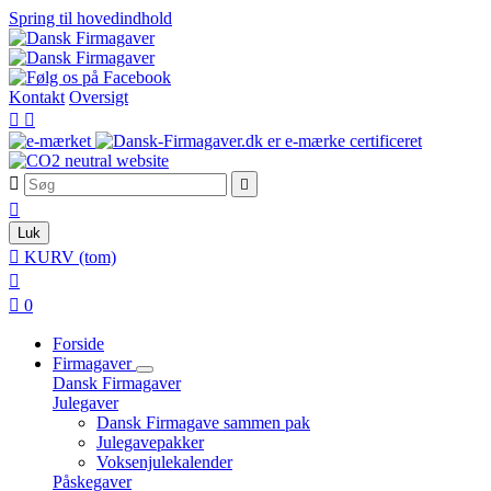
Spring til hovedindhold
Kontakt
Oversigt





Luk

KURV
(tom)


0
Forside
Firmagaver
Dansk Firmagaver
Julegaver
Dansk Firmagave sammen pak
Julegavepakker
Voksenjulekalender
Påskegaver