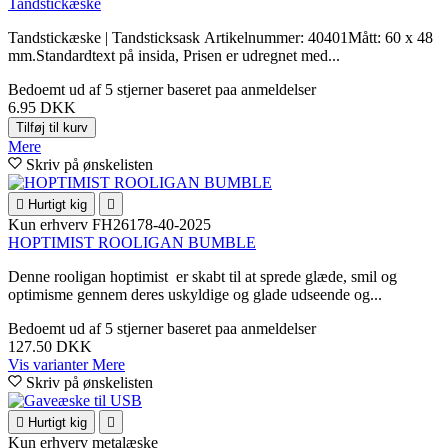
Tandstickæske
Tandstickæske | Tandsticksask Artikelnummer: 40401Mått: 60 x 48
mm.Standardtext på insida, Prisen er udregnet med...
Bedoemt
ud af 5 stjerner baseret paa
anmeldelser
6.95 DKK
Tilføj til kurv
Mere
Skriv på ønskelisten

Hurtigt kig

Kun erhverv
FH26178-40-2025
HOPTIMIST ROOLIGAN BUMBLE
Denne rooligan hoptimist er skabt til at sprede glæde, smil og
optimisme gennem deres uskyldige og glade udseende og...
Bedoemt
ud af 5 stjerner baseret paa
anmeldelser
127.50 DKK
Vis varianter
Mere
Skriv på ønskelisten

Hurtigt kig

Kun erhverv
metalæske