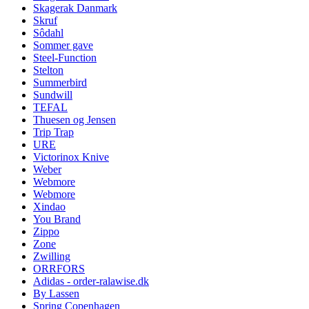
Skagerak Danmark
Skruf
Sôdahl
Sommer gave
Steel-Function
Stelton
Summerbird
Sundwill
TEFAL
Thuesen og Jensen
Trip Trap
URE
Victorinox Knive
Weber
Webmore
Webmore
Xindao
You Brand
Zippo
Zone
Zwilling
ORRFORS
Adidas - order-ralawise.dk
By Lassen
Spring Copenhagen