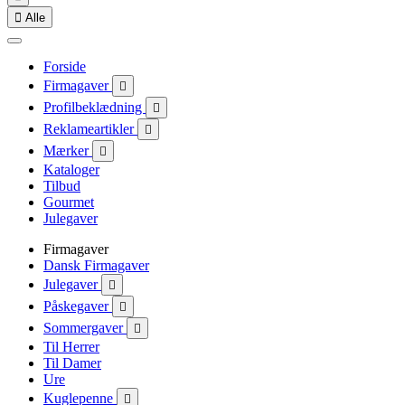

Alle
Forside
Firmagaver

Profilbeklædning

Reklameartikler

Mærker

Kataloger
Tilbud
Gourmet
Julegaver
Firmagaver
Dansk Firmagaver
Julegaver

Påskegaver

Sommergaver

Til Herrer
Til Damer
Ure
Kuglepenne
