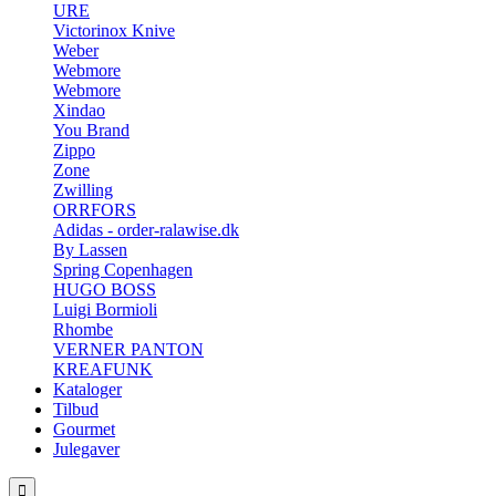
URE
Victorinox Knive
Weber
Webmore
Webmore
Xindao
You Brand
Zippo
Zone
Zwilling
ORRFORS
Adidas - order-ralawise.dk
By Lassen
Spring Copenhagen
HUGO BOSS
Luigi Bormioli
Rhombe
VERNER PANTON
KREAFUNK
Kataloger
Tilbud
Gourmet
Julegaver
