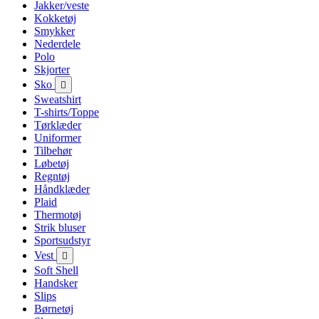
Jakker/veste
Kokketøj
Smykker
Nederdele
Polo
Skjorter
Sko

Sweatshirt
T-shirts/Toppe
Tørklæder
Uniformer
Tilbehør
Løbetøj
Regntøj
Håndklæder
Plaid
Thermotøj
Strik bluser
Sportsudstyr
Vest

Soft Shell
Handsker
Slips
Børnetøj