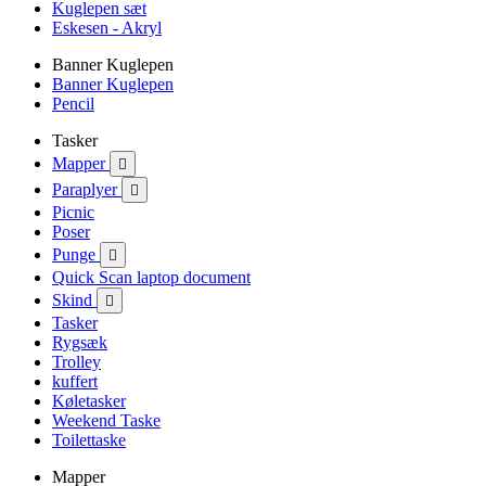
Kuglepen sæt
Eskesen - Akryl
Banner Kuglepen
Banner Kuglepen
Pencil
Tasker
Mapper

Paraplyer

Picnic
Poser
Punge

Quick Scan laptop document
Skind

Tasker
Rygsæk
Trolley
kuffert
Køletasker
Weekend Taske
Toilettaske
Mapper