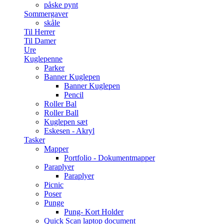
påske pynt
Sommergaver
skåle
Til Herrer
Til Damer
Ure
Kuglepenne
Parker
Banner Kuglepen
Banner Kuglepen
Pencil
Roller Bal
Roller Ball
Kuglepen sæt
Eskesen - Akryl
Tasker
Mapper
Portfolio - Dokumentmapper
Paraplyer
Paraplyer
Picnic
Poser
Punge
Pung- Kort Holder
Quick Scan laptop document