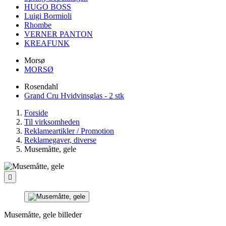
HUGO BOSS
Luigi Bormioli
Rhombe
VERNER PANTON
KREAFUNK
Morsø
MORSØ
Rosendahl
Grand Cru Hvidvinsglas - 2 stk
Forside
Til virksomheden
Reklameartikler / Promotion
Reklamegaver, diverse
Musemåtte, gele

Musemåtte, gele billeder