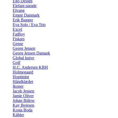
Ego Design
Elefant parade
Elvang
Empir Danmark
Erik Bagger
Eva Solo / Eva Trio
Excel
FatBoy
Fiskars
Gense
Georg Jensen
Georg Jensen Damask
Global knive
Golf
H.C. Andersen KBH
Holmegaard
Hoptimist
Håndklæder
Ikoner
Jacob Jensen
Jamie Oliver
Johan Bülow
Kay Bojesen
Kosta Boda
Kähler