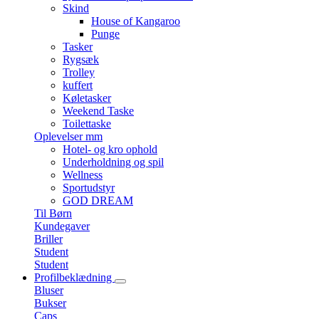
Skind
House of Kangaroo
Punge
Tasker
Rygsæk
Trolley
kuffert
Køletasker
Weekend Taske
Toilettaske
Oplevelser mm
Hotel- og kro ophold
Underholdning og spil
Wellness
Sportudstyr
GOD DREAM
Til Børn
Kundegaver
Briller
Student
Student
Profilbeklædning
Bluser
Bukser
Caps