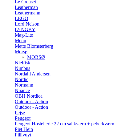
Le Creuset
Leatherman
Leathermann
LEGO
Lord Nelson
LYNGBY
Mag-Lite
Menu
Mette Blomsterberg
Morsø
MORSØ
Nielfisk
Nimbus
Nordahl Andersen
Nordic
Normann
Nuance
OBH Nordica
Outdoor - Action
Outdoor - Action
Pejse
Peugeot
Peugeot Hostellerie 22 cm saltkværn + peberkværn
Piet Hein
Pillivuyt