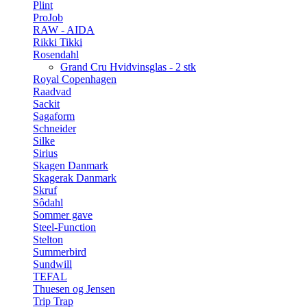
Plint
ProJob
RAW - AIDA
Rikki Tikki
Rosendahl
Grand Cru Hvidvinsglas - 2 stk
Royal Copenhagen
Raadvad
Sackit
Sagaform
Schneider
Silke
Sirius
Skagen Danmark
Skagerak Danmark
Skruf
Sôdahl
Sommer gave
Steel-Function
Stelton
Summerbird
Sundwill
TEFAL
Thuesen og Jensen
Trip Trap