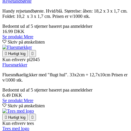
Rejsetandbørste
Handy rejsetandbørste. Hvid/blå. Størrelse: åben: 18,2 x 3 x 1,7 cm.
Foldet: 10,2 x 3 x 1,7 cm. Prisen er v/1000 stk.
Bedoemt
ud af 5 stjerner baseret paa
anmeldelser
16.99 DKK
Se produkt
Mere
Skriv på ønskelisten

Hurtigt kig

Kun erhverv
pl2045
Fluesmækker
Fluesm&aelig;kker med "flugt hul". 33x2cm + 12,7x10cm Prisen er
v/1000 stk.
Bedoemt
ud af 5 stjerner baseret paa
anmeldelser
6.49 DKK
Se produkt
Mere
Skriv på ønskelisten

Hurtigt kig

Kun erhverv
tees
Tees med logo