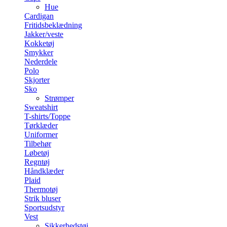
Hue
Cardigan
Fritidsbeklædning
Jakker/veste
Kokketøj
Smykker
Nederdele
Polo
Skjorter
Sko
Strømper
Sweatshirt
T-shirts/Toppe
Tørklæder
Uniformer
Tilbehør
Løbetøj
Regntøj
Håndklæder
Plaid
Thermotøj
Strik bluser
Sportsudstyr
Vest
Sikkerhedstøj