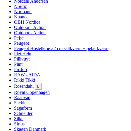
Nordahl Andersen
Nordic
Normann
Nuance
OBH Nordica
Outdoor - Action
Outdoor - Action
Pejse
Peugeot
Peugeot Hostellerie 22 cm saltkværn + peberkværn
Piet Hein
Pillivuyt
Plint
ProJob
RAW - AIDA
Rikki Tikki
Rosendahl

Royal Copenhagen
Raadvad
Sackit
Sagaform
Schneider
Silke
Sirius
Skagen Danmark