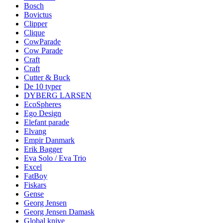
Bosch
Bovictus
Clipper
Clique
CowParade
Cow Parade
Craft
Craft
Cutter & Buck
De 10 typer
DYBERG LARSEN
EcoSpheres
Ego Design
Elefant parade
Elvang
Empir Danmark
Erik Bagger
Eva Solo / Eva Trio
Excel
FatBoy
Fiskars
Gense
Georg Jensen
Georg Jensen Damask
Global knive