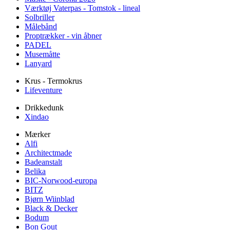
Værktøj Vaterpas - Tomstok - lineal
Solbriller
Målebånd
Proptrækker - vin åbner
PADEL
Musemåtte
Lanyard
Krus - Termokrus
Lifeventure
Drikkedunk
Xindao
Mærker
Alfi
Architectmade
Badeanstalt
Belika
BIC-Norwood-europa
BITZ
Bjørn Wiinblad
Black & Decker
Bodum
Bon Gout