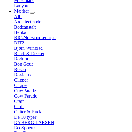
Musemåtte
Lanyard
Mærker
Alfi
Architectmade
Badeanstalt
Belika
BIC-Norwood-europa
BITZ
Bjørn Wiinblad
Black & Decker
Bodum
Bon Gout
Bosch
Bovictus
Clipper
Clique
CowParade
Cow Parade
Craft
Craft
Cutter & Buck
De 10 typer
DYBERG LARSEN
EcoSpheres