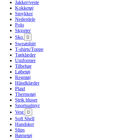
Jakker/veste
Kokketøj
Smykker
Nederdele
Polo
Skjorter
Sko

Sweatshirt
T-shirts/Toppe
Tørklæder
Uniformer
Tilbehør
Løbetøj
Regntøj
Håndklæder
Plaid
Thermotøj
Strik bluser
Sportsudstyr
Vest

Soft Shell
Handsker
Slips
Børnetøj