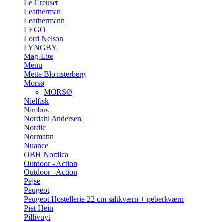
Le Creuset
Leatherman
Leathermann
LEGO
Lord Nelson
LYNGBY
Mag-Lite
Menu
Mette Blomsterberg
Morsø
MORSØ
Nielfisk
Nimbus
Nordahl Andersen
Nordic
Normann
Nuance
OBH Nordica
Outdoor - Action
Outdoor - Action
Pejse
Peugeot
Peugeot Hostellerie 22 cm saltkværn + peberkværn
Piet Hein
Pillivuyt