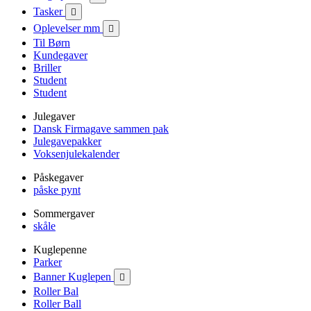
Tasker

Oplevelser mm

Til Børn
Kundegaver
Briller
Student
Student
Julegaver
Dansk Firmagave sammen pak
Julegavepakker
Voksenjulekalender
Påskegaver
påske pynt
Sommergaver
skåle
Kuglepenne
Parker
Banner Kuglepen

Roller Bal
Roller Ball