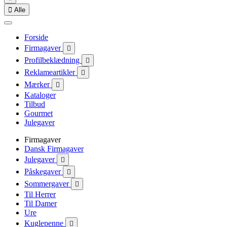

Alle
Forside
Firmagaver

Profilbeklædning

Reklameartikler

Mærker

Kataloger
Tilbud
Gourmet
Julegaver
Firmagaver
Dansk Firmagaver
Julegaver

Påskegaver

Sommergaver

Til Herrer
Til Damer
Ure
Kuglepenne
