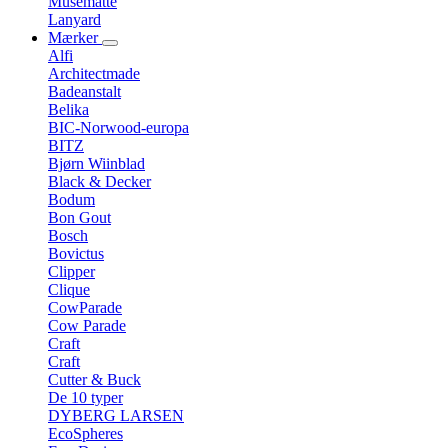
Musemåtte
Lanyard
Mærker
Alfi
Architectmade
Badeanstalt
Belika
BIC-Norwood-europa
BITZ
Bjørn Wiinblad
Black & Decker
Bodum
Bon Gout
Bosch
Bovictus
Clipper
Clique
CowParade
Cow Parade
Craft
Craft
Cutter & Buck
De 10 typer
DYBERG LARSEN
EcoSpheres