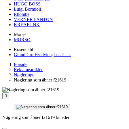
HUGO BOSS
Luigi Bormioli
Rhombe
VERNER PANTON
KREAFUNK
Morsø
MORSØ
Rosendahl
Grand Cru Hvidvinsglas - 2 stk
Forside
Reklameartikler
Nøgleringe
Nøglering som åbner f21619

Nøglering som åbner f21619 billeder