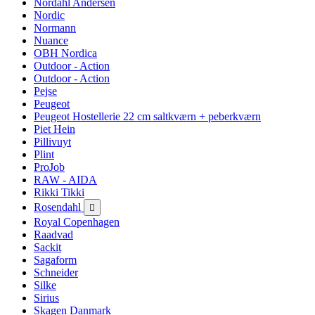
Nordahl Andersen
Nordic
Normann
Nuance
OBH Nordica
Outdoor - Action
Outdoor - Action
Pejse
Peugeot
Peugeot Hostellerie 22 cm saltkværn + peberkværn
Piet Hein
Pillivuyt
Plint
ProJob
RAW - AIDA
Rikki Tikki
Rosendahl

Royal Copenhagen
Raadvad
Sackit
Sagaform
Schneider
Silke
Sirius
Skagen Danmark