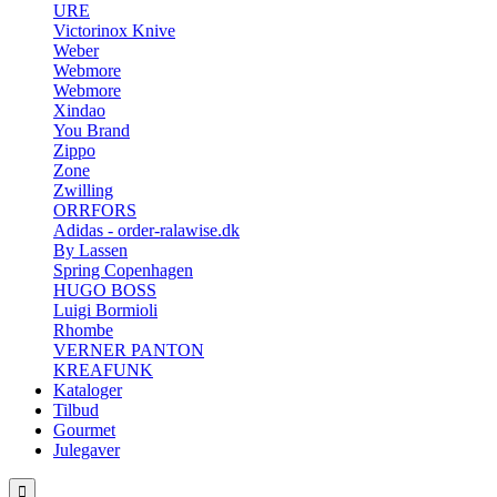
URE
Victorinox Knive
Weber
Webmore
Webmore
Xindao
You Brand
Zippo
Zone
Zwilling
ORRFORS
Adidas - order-ralawise.dk
By Lassen
Spring Copenhagen
HUGO BOSS
Luigi Bormioli
Rhombe
VERNER PANTON
KREAFUNK
Kataloger
Tilbud
Gourmet
Julegaver
