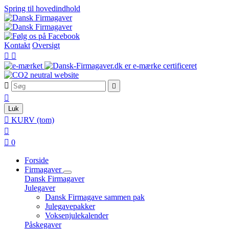
Spring til hovedindhold
Kontakt
Oversigt





Luk

KURV
(tom)


0
Forside
Firmagaver
Dansk Firmagaver
Julegaver
Dansk Firmagave sammen pak
Julegavepakker
Voksenjulekalender
Påskegaver