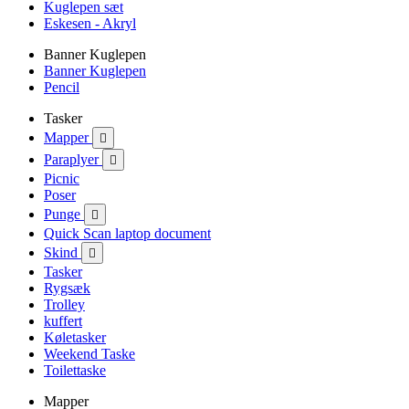
Kuglepen sæt
Eskesen - Akryl
Banner Kuglepen
Banner Kuglepen
Pencil
Tasker
Mapper

Paraplyer

Picnic
Poser
Punge

Quick Scan laptop document
Skind

Tasker
Rygsæk
Trolley
kuffert
Køletasker
Weekend Taske
Toilettaske
Mapper