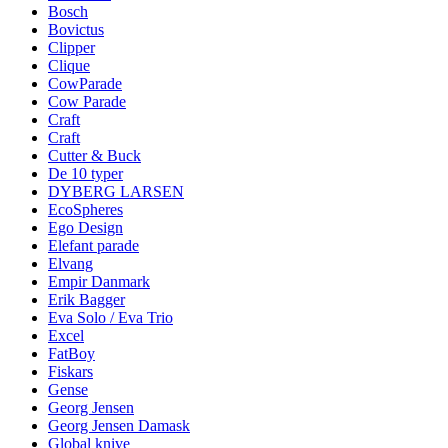
Bosch
Bovictus
Clipper
Clique
CowParade
Cow Parade
Craft
Craft
Cutter & Buck
De 10 typer
DYBERG LARSEN
EcoSpheres
Ego Design
Elefant parade
Elvang
Empir Danmark
Erik Bagger
Eva Solo / Eva Trio
Excel
FatBoy
Fiskars
Gense
Georg Jensen
Georg Jensen Damask
Global knive