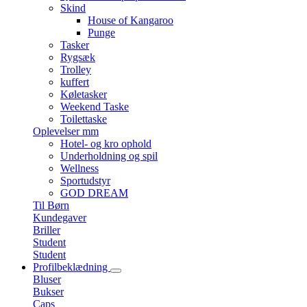
Skind
House of Kangaroo
Punge
Tasker
Rygsæk
Trolley
kuffert
Køletasker
Weekend Taske
Toilettaske
Oplevelser mm
Hotel- og kro ophold
Underholdning og spil
Wellness
Sportudstyr
GOD DREAM
Til Børn
Kundegaver
Briller
Student
Student
Profilbeklædning
Bluser
Bukser
Caps