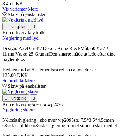
8.45 DKK
Vis varianter
Mere
Skriv på ønskelisten

Hurtigt kig

Kun erhverv
key.troika
Nøglering med lyd
Design: Axel Groß / Dekor: Anne RieckMål: 60 * 27 *
11 mmVægt: 25 GrammDen smarte måde at lede efter dine
nøgler ikke...
Bedoemt
ud af 5 stjerner baseret paa
anmeldelser
125.00 DKK
Se produkt
Mere
Skriv på ønskelisten

Hurtigt kig

Kun erhverv
nøglering wp2095
Nøglering sko/ur
N&oslash;glering - sko m/ur wp2095str. 7.5*3.5*4.5cmen
s&oslash;d lille n&oslash;glering formet som en sko, med et...
Bedoemt
ud af 5 stjerner baseret paa
anmeldelser