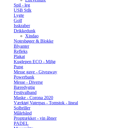
Spil - leg
USB StIk
Lygte
Golf
Isskraber
Drikkedunk
Xindao
Notesbøger & Blokke
Blyanter
Refleks
Plakat
Kuglepen ECO - Miljø
Pung
Messe gave - Giveaway
Powerbank
Messe - Diverse
Bæredygtig
Festivalband
Maske - Corona 2020
Værktøj Vaterpas - Tomstok - lineal
Solbriller
Målebånd
Proptrækker - vin åbner
PADEL