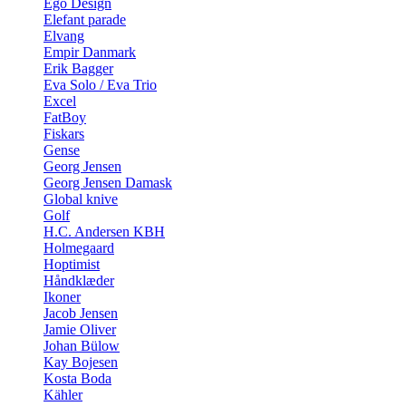
Ego Design
Elefant parade
Elvang
Empir Danmark
Erik Bagger
Eva Solo / Eva Trio
Excel
FatBoy
Fiskars
Gense
Georg Jensen
Georg Jensen Damask
Global knive
Golf
H.C. Andersen KBH
Holmegaard
Hoptimist
Håndklæder
Ikoner
Jacob Jensen
Jamie Oliver
Johan Bülow
Kay Bojesen
Kosta Boda
Kähler