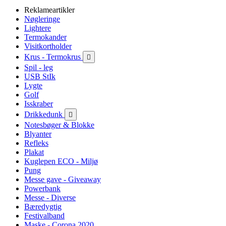
Reklameartikler
Nøgleringe
Lightere
Termokander
Visitkortholder
Krus - Termokrus

Spil - leg
USB StIk
Lygte
Golf
Isskraber
Drikkedunk

Notesbøger & Blokke
Blyanter
Refleks
Plakat
Kuglepen ECO - Miljø
Pung
Messe gave - Giveaway
Powerbank
Messe - Diverse
Bæredygtig
Festivalband
Maske - Corona 2020