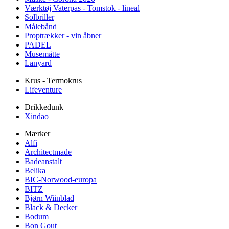
Værktøj Vaterpas - Tomstok - lineal
Solbriller
Målebånd
Proptrækker - vin åbner
PADEL
Musemåtte
Lanyard
Krus - Termokrus
Lifeventure
Drikkedunk
Xindao
Mærker
Alfi
Architectmade
Badeanstalt
Belika
BIC-Norwood-europa
BITZ
Bjørn Wiinblad
Black & Decker
Bodum
Bon Gout