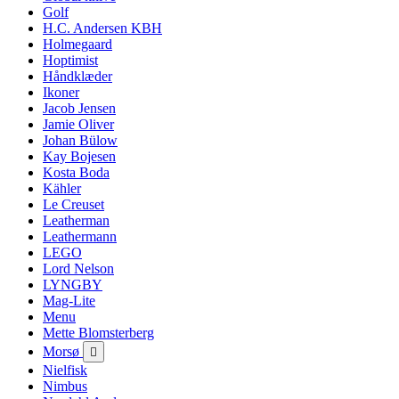
Golf
H.C. Andersen KBH
Holmegaard
Hoptimist
Håndklæder
Ikoner
Jacob Jensen
Jamie Oliver
Johan Bülow
Kay Bojesen
Kosta Boda
Kähler
Le Creuset
Leatherman
Leathermann
LEGO
Lord Nelson
LYNGBY
Mag-Lite
Menu
Mette Blomsterberg
Morsø

Nielfisk
Nimbus