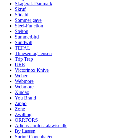
Skagerak Danmark
Skruf
Sôdahl
Sommer gave
Steel-Function
Stelton
Summerbird
Sundwill
TEFAL
Thuesen og Jensen
Trip Trap
URE
Victorinox Knive
Weber
Webmore
Webmore
Xindao
You Brand
Zippo
Zone
Zwilling
ORRFORS
Adidas - order-ralawise.dk
By Lassen
Spring Copenhagen