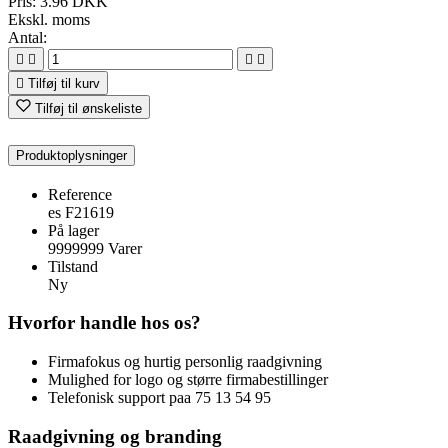
Pris:
3.96 DKK
Ekskl. moms
Antal:





Tilføj til kurv
Tilføj til ønskeliste
Produktoplysninger
Reference
es F21619
På lager
9999999 Varer
Tilstand
Ny
Hvorfor handle hos os?
Firmafokus og hurtig personlig raadgivning
Mulighed for logo og større firmabestillinger
Telefonisk support paa 75 13 54 95
Raadgivning og branding