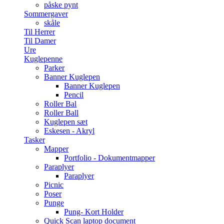
påske pynt
Sommergaver
skåle
Til Herrer
Til Damer
Ure
Kuglepenne
Parker
Banner Kuglepen
Banner Kuglepen
Pencil
Roller Bal
Roller Ball
Kuglepen sæt
Eskesen - Akryl
Tasker
Mapper
Portfolio - Dokumentmapper
Paraplyer
Paraplyer
Picnic
Poser
Punge
Pung- Kort Holder
Quick Scan laptop document