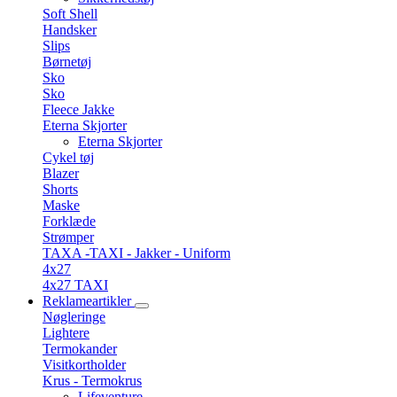
Soft Shell
Handsker
Slips
Børnetøj
Sko
Sko
Fleece Jakke
Eterna Skjorter
Eterna Skjorter
Cykel tøj
Blazer
Shorts
Maske
Forklæde
Strømper
TAXA -TAXI - Jakker - Uniform
4x27
4x27 TAXI
Reklameartikler
Nøgleringe
Lightere
Termokander
Visitkortholder
Krus - Termokrus
Lifeventure