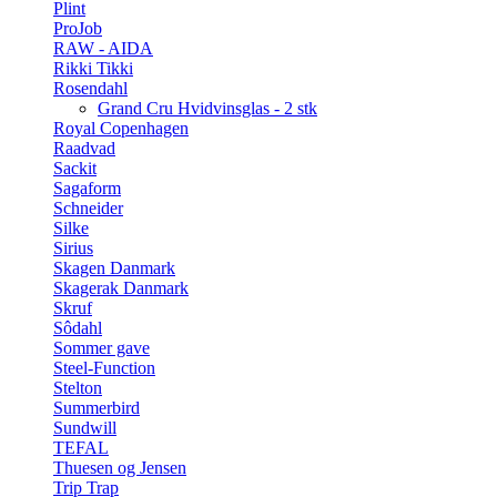
Plint
ProJob
RAW - AIDA
Rikki Tikki
Rosendahl
Grand Cru Hvidvinsglas - 2 stk
Royal Copenhagen
Raadvad
Sackit
Sagaform
Schneider
Silke
Sirius
Skagen Danmark
Skagerak Danmark
Skruf
Sôdahl
Sommer gave
Steel-Function
Stelton
Summerbird
Sundwill
TEFAL
Thuesen og Jensen
Trip Trap