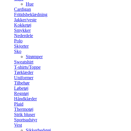
Hue
Cardigan
Fritidsbeklædning
Jakker/veste
Kokketøj
Smykker
Nederdele
Polo
Skjorter
Sko
Strømper
Sweatshirt
T-shirts/Toppe
Tørklæder
Uniformer
Tilbehør
Løbetøj
Regntøj
Håndklæder
Plaid
Thermotøj
Strik bluser
Sportsudstyr
Vest
Sikkerhedstøj