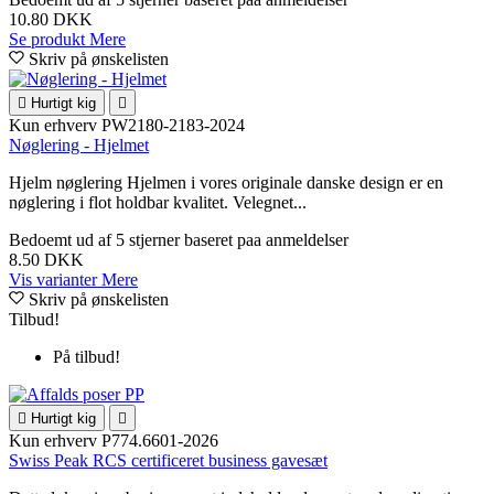
10.80 DKK
Se produkt
Mere
Skriv på ønskelisten

Hurtigt kig

Kun erhverv
PW2180-2183-2024
Nøglering - Hjelmet
Hjelm nøglering Hjelmen i vores originale danske design er en
nøglering i flot holdbar kvalitet. Velegnet...
Bedoemt
ud af 5 stjerner baseret paa
anmeldelser
8.50 DKK
Vis varianter
Mere
Skriv på ønskelisten
Tilbud!
På tilbud!

Hurtigt kig

Kun erhverv
P774.6601-2026
Swiss Peak RCS certificeret business gavesæt