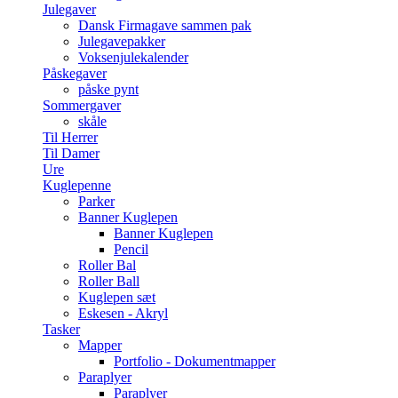
Julegaver
Dansk Firmagave sammen pak
Julegavepakker
Voksenjulekalender
Påskegaver
påske pynt
Sommergaver
skåle
Til Herrer
Til Damer
Ure
Kuglepenne
Parker
Banner Kuglepen
Banner Kuglepen
Pencil
Roller Bal
Roller Ball
Kuglepen sæt
Eskesen - Akryl
Tasker
Mapper
Portfolio - Dokumentmapper
Paraplyer
Paraplyer