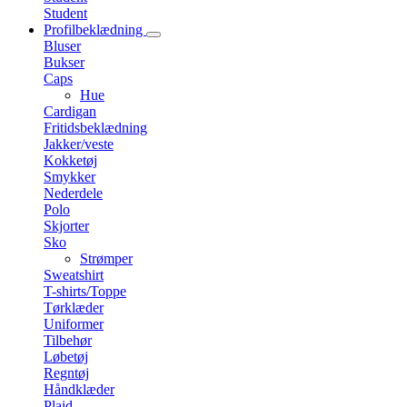
Student
Profilbeklædning
Bluser
Bukser
Caps
Hue
Cardigan
Fritidsbeklædning
Jakker/veste
Kokketøj
Smykker
Nederdele
Polo
Skjorter
Sko
Strømper
Sweatshirt
T-shirts/Toppe
Tørklæder
Uniformer
Tilbehør
Løbetøj
Regntøj
Håndklæder
Plaid