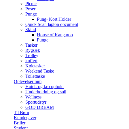
Picnic
Poser
Punge
Pung- Kort Holder
Quick Scan laptop document
Skind
House of Kangaroo
Punge
Tasker
Rygsæk
Trolley
kuffert
Køletasker
Weekend Taske
Toilettaske
Oplevelser mm
Hotel- og kro ophold
Underholdning og spil
Wellness
Sportudstyr
GOD DREAM
Til Børn
Kundegaver
Briller
Student