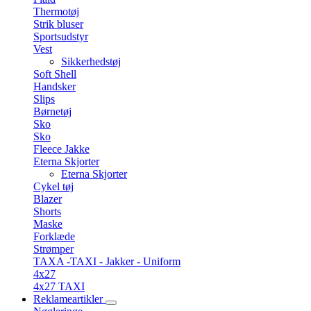
Thermotøj
Strik bluser
Sportsudstyr
Vest
Sikkerhedstøj
Soft Shell
Handsker
Slips
Børnetøj
Sko
Sko
Fleece Jakke
Eterna Skjorter
Eterna Skjorter
Cykel tøj
Blazer
Shorts
Maske
Forklæde
Strømper
TAXA -TAXI - Jakker - Uniform
4x27
4x27 TAXI
Reklameartikler