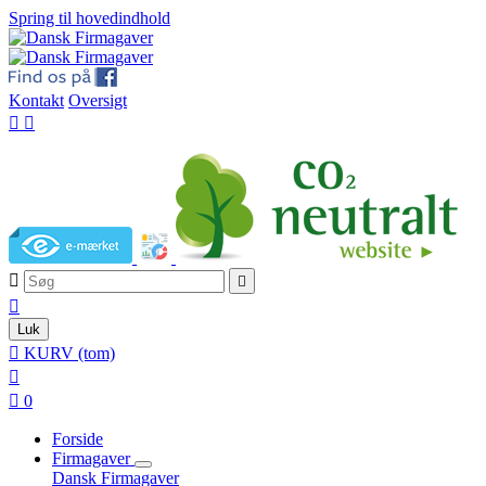
Spring til hovedindhold
Kontakt
Oversigt





Luk

KURV
(tom)


0
Forside
Firmagaver
Dansk Firmagaver