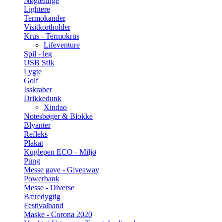
Nøgleringe
Lightere
Termokander
Visitkortholder
Krus - Termokrus
Lifeventure
Spil - leg
USB StIk
Lygte
Golf
Isskraber
Drikkedunk
Xindao
Notesbøger & Blokke
Blyanter
Refleks
Plakat
Kuglepen ECO - Miljø
Pung
Messe gave - Giveaway
Powerbank
Messe - Diverse
Bæredygtig
Festivalband
Maske - Corona 2020