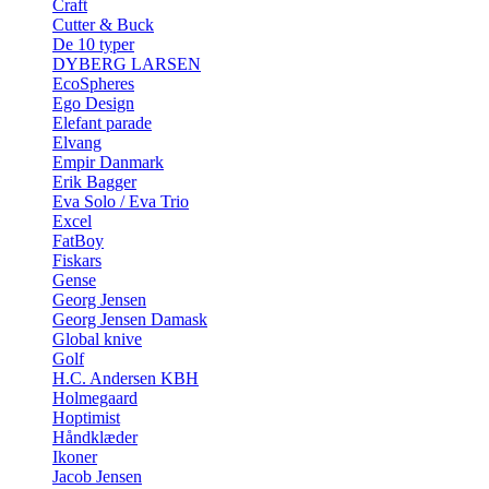
Craft
Cutter & Buck
De 10 typer
DYBERG LARSEN
EcoSpheres
Ego Design
Elefant parade
Elvang
Empir Danmark
Erik Bagger
Eva Solo / Eva Trio
Excel
FatBoy
Fiskars
Gense
Georg Jensen
Georg Jensen Damask
Global knive
Golf
H.C. Andersen KBH
Holmegaard
Hoptimist
Håndklæder
Ikoner
Jacob Jensen