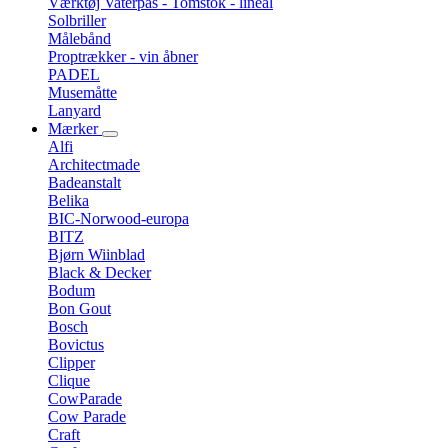
Værktøj Vaterpas - Tomstok - lineal
Solbriller
Målebånd
Proptrækker - vin åbner
PADEL
Musemåtte
Lanyard
Mærker
Alfi
Architectmade
Badeanstalt
Belika
BIC-Norwood-europa
BITZ
Bjørn Wiinblad
Black & Decker
Bodum
Bon Gout
Bosch
Bovictus
Clipper
Clique
CowParade
Cow Parade
Craft