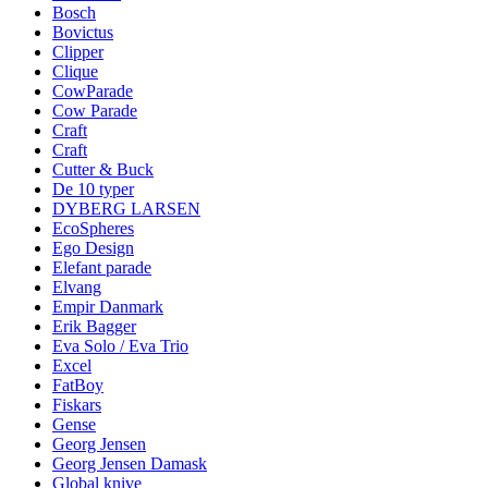
Bosch
Bovictus
Clipper
Clique
CowParade
Cow Parade
Craft
Craft
Cutter & Buck
De 10 typer
DYBERG LARSEN
EcoSpheres
Ego Design
Elefant parade
Elvang
Empir Danmark
Erik Bagger
Eva Solo / Eva Trio
Excel
FatBoy
Fiskars
Gense
Georg Jensen
Georg Jensen Damask
Global knive