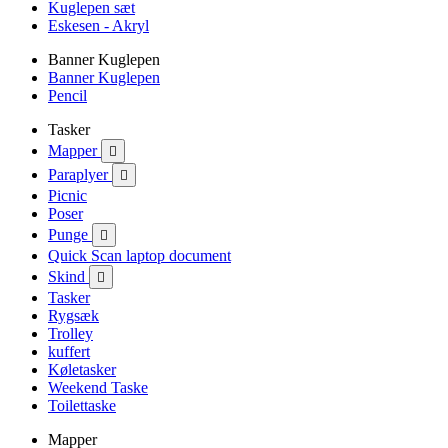
Kuglepen sæt
Eskesen - Akryl
Banner Kuglepen
Banner Kuglepen
Pencil
Tasker
Mapper

Paraplyer

Picnic
Poser
Punge

Quick Scan laptop document
Skind

Tasker
Rygsæk
Trolley
kuffert
Køletasker
Weekend Taske
Toilettaske
Mapper