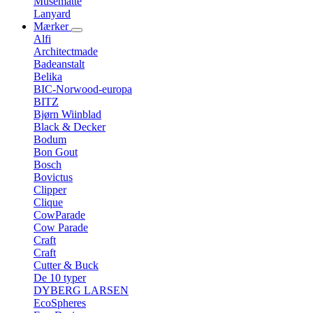
Musemåtte
Lanyard
Mærker
Alfi
Architectmade
Badeanstalt
Belika
BIC-Norwood-europa
BITZ
Bjørn Wiinblad
Black & Decker
Bodum
Bon Gout
Bosch
Bovictus
Clipper
Clique
CowParade
Cow Parade
Craft
Craft
Cutter & Buck
De 10 typer
DYBERG LARSEN
EcoSpheres