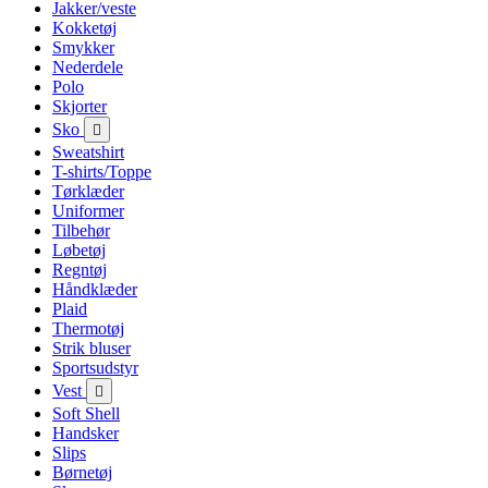
Jakker/veste
Kokketøj
Smykker
Nederdele
Polo
Skjorter
Sko

Sweatshirt
T-shirts/Toppe
Tørklæder
Uniformer
Tilbehør
Løbetøj
Regntøj
Håndklæder
Plaid
Thermotøj
Strik bluser
Sportsudstyr
Vest

Soft Shell
Handsker
Slips
Børnetøj