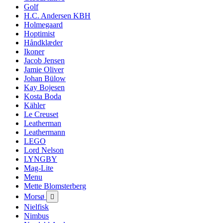
Golf
H.C. Andersen KBH
Holmegaard
Hoptimist
Håndklæder
Ikoner
Jacob Jensen
Jamie Oliver
Johan Bülow
Kay Bojesen
Kosta Boda
Kähler
Le Creuset
Leatherman
Leathermann
LEGO
Lord Nelson
LYNGBY
Mag-Lite
Menu
Mette Blomsterberg
Morsø

Nielfisk
Nimbus