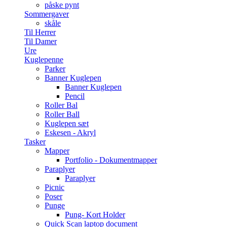
påske pynt
Sommergaver
skåle
Til Herrer
Til Damer
Ure
Kuglepenne
Parker
Banner Kuglepen
Banner Kuglepen
Pencil
Roller Bal
Roller Ball
Kuglepen sæt
Eskesen - Akryl
Tasker
Mapper
Portfolio - Dokumentmapper
Paraplyer
Paraplyer
Picnic
Poser
Punge
Pung- Kort Holder
Quick Scan laptop document