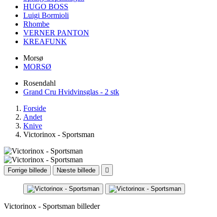
HUGO BOSS
Luigi Bormioli
Rhombe
VERNER PANTON
KREAFUNK
Morsø
MORSØ
Rosendahl
Grand Cru Hvidvinsglas - 2 stk
Forside
Andet
Knive
Victorinox - Sportsman
Forrige billede
Næste billede

Victorinox - Sportsman billeder