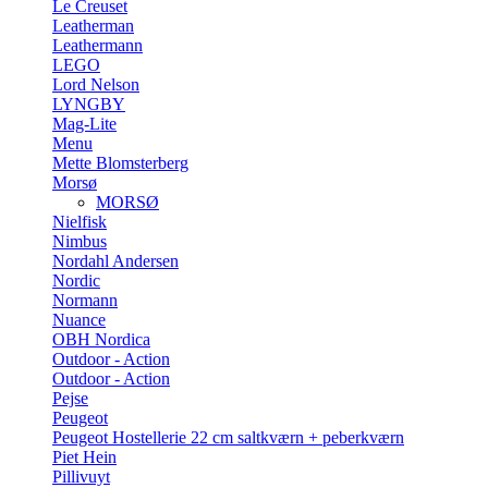
Le Creuset
Leatherman
Leathermann
LEGO
Lord Nelson
LYNGBY
Mag-Lite
Menu
Mette Blomsterberg
Morsø
MORSØ
Nielfisk
Nimbus
Nordahl Andersen
Nordic
Normann
Nuance
OBH Nordica
Outdoor - Action
Outdoor - Action
Pejse
Peugeot
Peugeot Hostellerie 22 cm saltkværn + peberkværn
Piet Hein
Pillivuyt