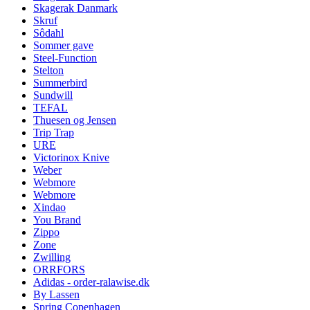
Skagerak Danmark
Skruf
Sôdahl
Sommer gave
Steel-Function
Stelton
Summerbird
Sundwill
TEFAL
Thuesen og Jensen
Trip Trap
URE
Victorinox Knive
Weber
Webmore
Webmore
Xindao
You Brand
Zippo
Zone
Zwilling
ORRFORS
Adidas - order-ralawise.dk
By Lassen
Spring Copenhagen