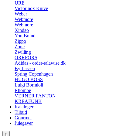
URE
Victorinox Knive
Weber
Webmore
Webmore
Xindao
You Brand
Zippo
Zone
Zwilling
ORRFORS
Adidas - order-ralawise.dk
By Lassen
Spring Copenhagen
HUGO BOSS
Luigi Bormioli
Rhombe
VERNER PANTON
KREAFUNK
Kataloger
Tilbud
Gourmet
Julegaver
