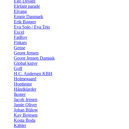
Ego Design
Elefant parade
Elvang
Empir Danmark
Erik Bagger
Eva Solo / Eva Trio
Excel
FatBoy
Fiskars
Gense
Georg Jensen
Georg Jensen Damask
Global knive
Golf
H.C. Andersen KBH
Holmegaard
Hoptimist
Håndklæder
Ikoner
Jacob Jensen
Jamie Oliver
Johan Bülow
Kay Bojesen
Kosta Boda
Kähler