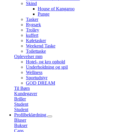
Skind
House of Kangaroo
Punge
Tasker
Rygsæk
Trolley
kuffert
Køletasker
Weekend Taske
Toilettaske
Oplevelser mm
Hotel- og kro ophold
Underholdning og spil
Wellness
Sportudstyr
GOD DREAM
Til Børn
Kundegaver
Briller
Student
Student
Profilbeklædning
Bluser
Bukser
Caps