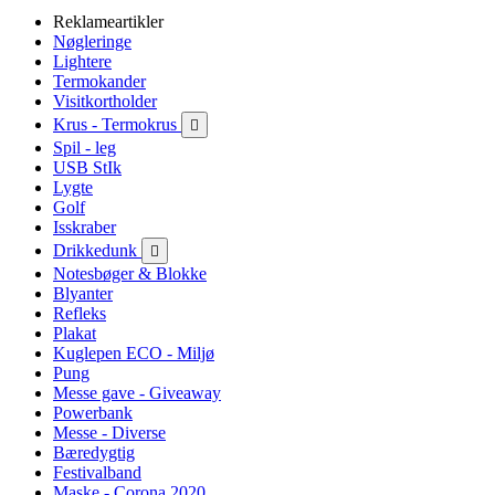
Reklameartikler
Nøgleringe
Lightere
Termokander
Visitkortholder
Krus - Termokrus

Spil - leg
USB StIk
Lygte
Golf
Isskraber
Drikkedunk

Notesbøger & Blokke
Blyanter
Refleks
Plakat
Kuglepen ECO - Miljø
Pung
Messe gave - Giveaway
Powerbank
Messe - Diverse
Bæredygtig
Festivalband
Maske - Corona 2020