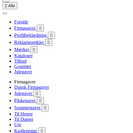

Alle
Forside
Firmagaver

Profilbeklædning

Reklameartikler

Mærker

Kataloger
Tilbud
Gourmet
Julegaver
Firmagaver
Dansk Firmagaver
Julegaver

Påskegaver

Sommergaver

Til Herrer
Til Damer
Ure
Kuglepenne
