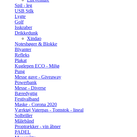
Spil - leg
USB StIk
Lygte
Golf
Isskraber
Drikkedunk
Xindao
Notesbøger & Blokke
Blyanter
Refleks
Plakat
Kuglepen ECO - Miljø
Pung
Messe gave - Giveaway
Powerbank
Messe - Diverse
Bæredygtig
Festivalband
Maske - Corona 2020
Værktøj Vaterpas - Tomstok - lineal
Solbriller
Målebånd
Proptrækker - vin åbner
PADEL