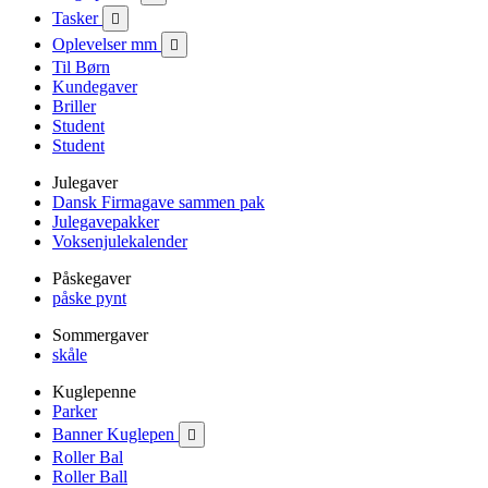
Tasker

Oplevelser mm

Til Børn
Kundegaver
Briller
Student
Student
Julegaver
Dansk Firmagave sammen pak
Julegavepakker
Voksenjulekalender
Påskegaver
påske pynt
Sommergaver
skåle
Kuglepenne
Parker
Banner Kuglepen

Roller Bal
Roller Ball