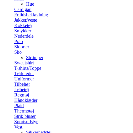
Hue
Cardigan
Fritidsbeklædning
Jakker/veste
Kokketøj
Smykker
Nederdele
Polo
Skjorter
Sko
Strømper
Sweatshirt
T-shirts/Toppe
Tørklæder
Uniformer
Tilbehør
Løbetøj
Regntøj
Håndklæder
Plaid
Thermotøj
Strik bluser
Sportsudstyr
Vest
Sikkerhedstøj