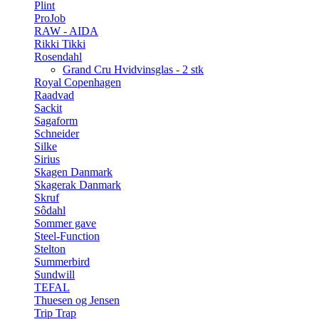
Plint
ProJob
RAW - AIDA
Rikki Tikki
Rosendahl
Grand Cru Hvidvinsglas - 2 stk
Royal Copenhagen
Raadvad
Sackit
Sagaform
Schneider
Silke
Sirius
Skagen Danmark
Skagerak Danmark
Skruf
Sôdahl
Sommer gave
Steel-Function
Stelton
Summerbird
Sundwill
TEFAL
Thuesen og Jensen
Trip Trap