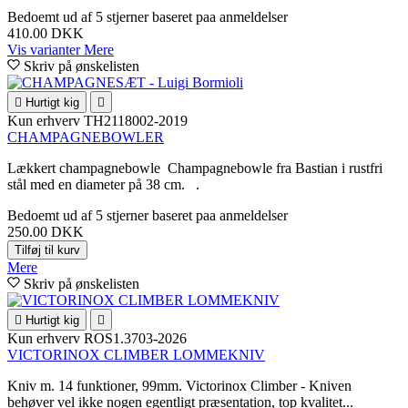
Bedoemt
ud af 5 stjerner baseret paa
anmeldelser
410.00 DKK
Vis varianter
Mere
Skriv på ønskelisten

Hurtigt kig

Kun erhverv
TH2118002-2019
CHAMPAGNEBOWLER
Lækkert champagnebowle Champagnebowle fra Bastian i rustfri
stål med en diameter på 38 cm. .
Bedoemt
ud af 5 stjerner baseret paa
anmeldelser
250.00 DKK
Tilføj til kurv
Mere
Skriv på ønskelisten

Hurtigt kig

Kun erhverv
ROS1.3703-2026
VICTORINOX CLIMBER LOMMEKNIV
Kniv m. 14 funktioner, 99mm. Victorinox Climber - Kniven
behøver vel ikke nogen egentligt præsentation, top kvalitet...