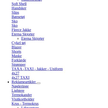
Soft Shell
Handsker
Slips
Børnetøj
Sko
Sko
Fleece Jakke
Eterna Skjorter
Eterna Skjorter
Cykel tøj
Blazer
Shorts
Maske
Forklæde
Strømper
TAXA -TAXI - Jakker - Uniform
4x27
4x27 TAXI
Reklameartikler
Nøgleringe
Lightere
Termokander
Visitkortholder
Krus - Termokrus
Lifeventure