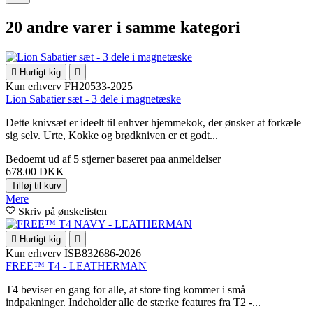
20 andre varer i samme kategori

Hurtigt kig

Kun erhverv
FH20533-2025
Lion Sabatier sæt - 3 dele i magnetæske
Dette knivsæt er ideelt til enhver hjemmekok, der ønsker at forkæle
sig selv. Urte, Kokke og brødkniven er et godt...
Bedoemt
ud af 5 stjerner baseret paa
anmeldelser
678.00 DKK
Tilføj til kurv
Mere
Skriv på ønskelisten

Hurtigt kig

Kun erhverv
ISB832686-2026
FREE™ T4 - LEATHERMAN
T4 beviser en gang for alle, at store ting kommer i små
indpakninger. Indeholder alle de stærke features fra T2 -...