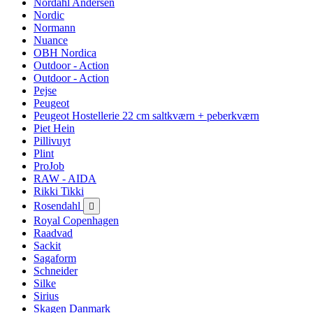
Nordahl Andersen
Nordic
Normann
Nuance
OBH Nordica
Outdoor - Action
Outdoor - Action
Pejse
Peugeot
Peugeot Hostellerie 22 cm saltkværn + peberkværn
Piet Hein
Pillivuyt
Plint
ProJob
RAW - AIDA
Rikki Tikki
Rosendahl

Royal Copenhagen
Raadvad
Sackit
Sagaform
Schneider
Silke
Sirius
Skagen Danmark