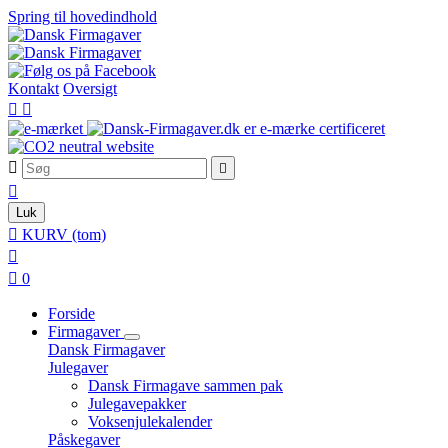
Spring til hovedindhold
Kontakt
Oversigt





Luk

KURV
(tom)


0
Forside
Firmagaver
Dansk Firmagaver
Julegaver
Dansk Firmagave sammen pak
Julegavepakker
Voksenjulekalender
Påskegaver