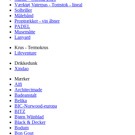
Værktøj Vaterpas - Tomstok - lineal
Solbriller
Målebånd
Proptrækker - vin åbner
PADEL
Musemåtte
Lanyard
Krus - Termokrus
Lifeventure
Drikkedunk
Xindao
Mærker
Alfi
Architectmade
Badeanstalt
Belika
BIC-Norwood-europa
BITZ
Bjørn Wiinblad
Black & Decker
Bodum
Bon Gout