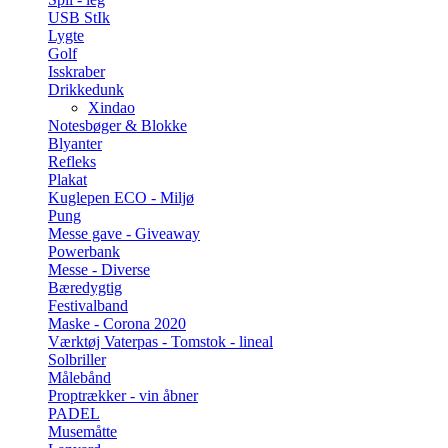
USB StIk
Lygte
Golf
Isskraber
Drikkedunk
Xindao
Notesbøger & Blokke
Blyanter
Refleks
Plakat
Kuglepen ECO - Miljø
Pung
Messe gave - Giveaway
Powerbank
Messe - Diverse
Bæredygtig
Festivalband
Maske - Corona 2020
Værktøj Vaterpas - Tomstok - lineal
Solbriller
Målebånd
Proptrækker - vin åbner
PADEL
Musemåtte