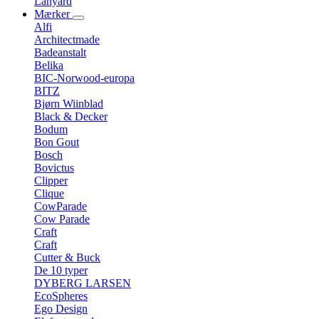
Lanyard
Mærker
Alfi
Architectmade
Badeanstalt
Belika
BIC-Norwood-europa
BITZ
Bjørn Wiinblad
Black & Decker
Bodum
Bon Gout
Bosch
Bovictus
Clipper
Clique
CowParade
Cow Parade
Craft
Craft
Cutter & Buck
De 10 typer
DYBERG LARSEN
EcoSpheres
Ego Design