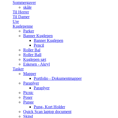
Sommergaver
skåle
Til Herrer
Til Damer
Ure
Kuglepenne
Parker
Banner Kuglepen
Banner Kuglepen
Pencil
Roller Bal
Roller Ball
Kuglepen sæt
Eskesen - Akryl
Tasker
Mapper
Portfolio - Dokumentmapper
Paraplyer
Paraplyer
Picnic
Poser
Punge
Pung- Kort Holder
Quick Scan laptop document
Skind