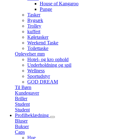
House of Kangaroo
Punge
Tasker
Rygsæk
Trolley
kuffert
Køletasker
Weekend Taske
Toilettaske
Oplevelser mm
Hotel- og kro ophold
Underholdning og spil
Wellness
Sportudstyr
GOD DREAM
Til Børn
Kundegaver
Briller
Student
Student
Profilbeklædning
Bluser
Bukser
Caps
Hue