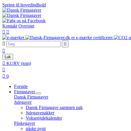
Spring til hovedindhold
Kontakt
Oversigt





Luk

KURV
(tom)


0
Forside
Firmagaver
Dansk Firmagaver
Julegaver
Dansk Firmagave sammen pak
Julegavepakker
Voksenjulekalender
Påskegaver
påske pynt