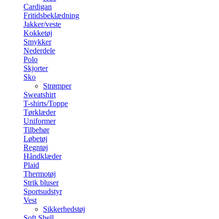
Cardigan
Fritidsbeklædning
Jakker/veste
Kokketøj
Smykker
Nederdele
Polo
Skjorter
Sko
Strømper
Sweatshirt
T-shirts/Toppe
Tørklæder
Uniformer
Tilbehør
Løbetøj
Regntøj
Håndklæder
Plaid
Thermotøj
Strik bluser
Sportsudstyr
Vest
Sikkerhedstøj
Soft Shell