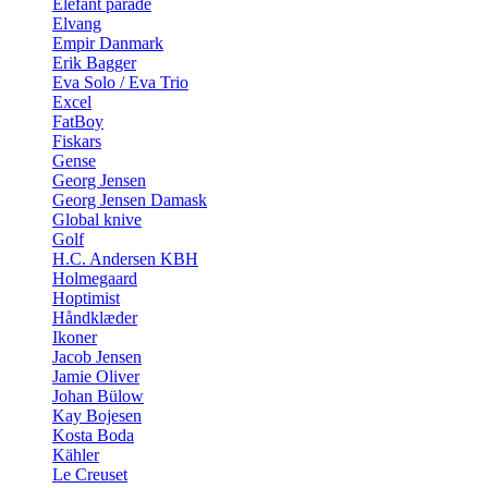
Elefant parade
Elvang
Empir Danmark
Erik Bagger
Eva Solo / Eva Trio
Excel
FatBoy
Fiskars
Gense
Georg Jensen
Georg Jensen Damask
Global knive
Golf
H.C. Andersen KBH
Holmegaard
Hoptimist
Håndklæder
Ikoner
Jacob Jensen
Jamie Oliver
Johan Bülow
Kay Bojesen
Kosta Boda
Kähler
Le Creuset