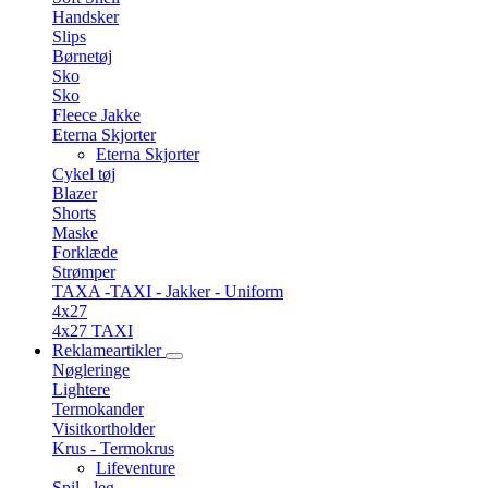
Handsker
Slips
Børnetøj
Sko
Sko
Fleece Jakke
Eterna Skjorter
Eterna Skjorter
Cykel tøj
Blazer
Shorts
Maske
Forklæde
Strømper
TAXA -TAXI - Jakker - Uniform
4x27
4x27 TAXI
Reklameartikler
Nøgleringe
Lightere
Termokander
Visitkortholder
Krus - Termokrus
Lifeventure
Spil - leg