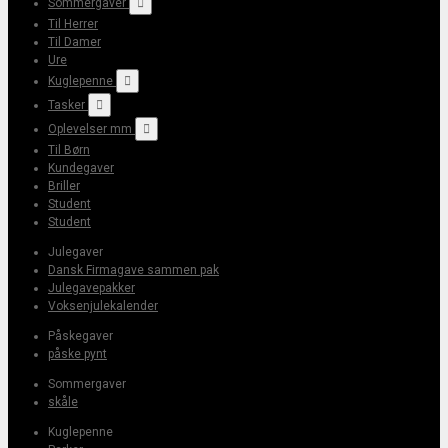
Sommergaver

Til Herrer
Til Damer
Ure
Kuglepenne

Tasker

Oplevelser mm

Til Børn
Kundegaver
Briller
Student
Student
Julegaver
Dansk Firmagave sammen pak
Julegavepakker
Voksenjulekalender
Påskegaver
påske pynt
Sommergaver
skåle
Kuglepenne