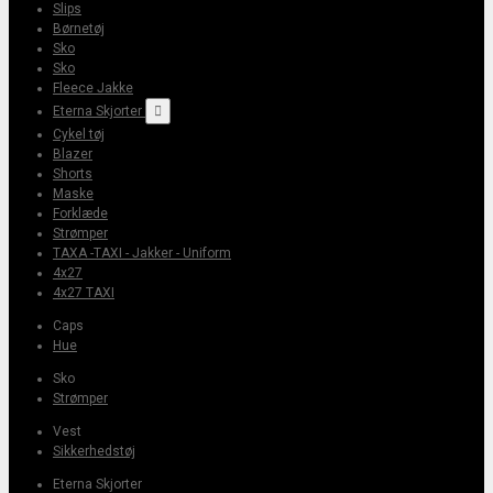
Slips
Børnetøj
Sko
Sko
Fleece Jakke
Eterna Skjorter

Cykel tøj
Blazer
Shorts
Maske
Forklæde
Strømper
TAXA -TAXI - Jakker - Uniform
4x27
4x27 TAXI
Caps
Hue
Sko
Strømper
Vest
Sikkerhedstøj
Eterna Skjorter