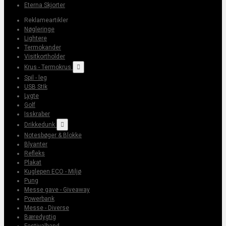
Eterna Skjorter
Reklameartikler
Nøgleringe
Lightere
Termokander
Visitkortholder
Krus - Termokrus

Spil - leg
USB StIk
Lygte
Golf
Isskraber
Drikkedunk

Notesbøger & Blokke
Blyanter
Refleks
Plakat
Kuglepen ECO - Miljø
Pung
Messe gave - Giveaway
Powerbank
Messe - Diverse
Bæredygtig
Festivalband