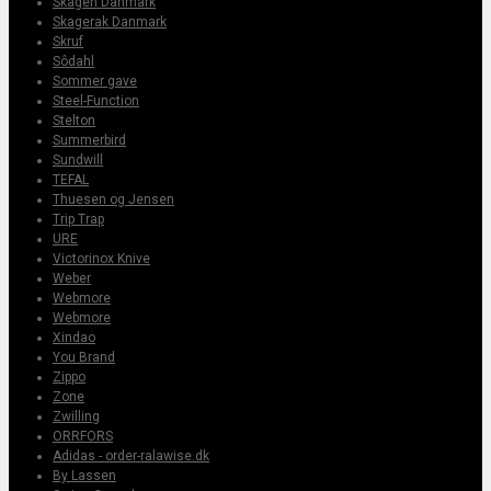
Skagen Danmark
Skagerak Danmark
Skruf
Sôdahl
Sommer gave
Steel-Function
Stelton
Summerbird
Sundwill
TEFAL
Thuesen og Jensen
Trip Trap
URE
Victorinox Knive
Weber
Webmore
Webmore
Xindao
You Brand
Zippo
Zone
Zwilling
ORRFORS
Adidas - order-ralawise.dk
By Lassen