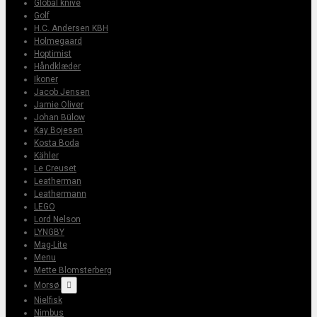
Global knive
Golf
H.C. Andersen KBH
Holmegaard
Hoptimist
Håndklæder
Ikoner
Jacob Jensen
Jamie Oliver
Johan Bülow
Kay Bojesen
Kosta Boda
Kähler
Le Creuset
Leatherman
Leathermann
LEGO
Lord Nelson
LYNGBY
Mag-Lite
Menu
Mette Blomsterberg
Morsø

Nielfisk
Nimbus