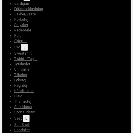
Cardigan
Fritidsbeklædning
Jakker/veste
Kokketøj
Smykker
Nederdele
Polo
Skjorter
Sko

Sweatshirt
T-shirts/Toppe
Tørklæder
Uniformer
Tilbehør
Løbetøj
Regntøj
Håndklæder
Plaid
Thermotøj
Strik bluser
Sportsudstyr
Vest

Soft Shell
Handsker