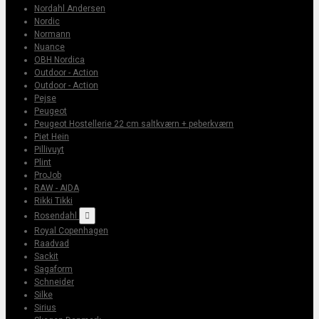
Nordahl Andersen
Nordic
Normann
Nuance
OBH Nordica
Outdoor - Action
Outdoor - Action
Pejse
Peugeot
Peugeot Hostellerie 22 cm saltkværn + peberkværn
Piet Hein
Pillivuyt
Plint
ProJob
RAW - AIDA
Rikki Tikki
Rosendahl

Royal Copenhagen
Raadvad
Sackit
Sagaform
Schneider
Silke
Sirius