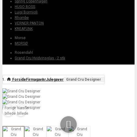
Spring Copenhagen
HUGO BOSS
Luigi Bormioli
Rhombe
VERNER PANTON
KREAFUNK
Morsø
MORSØ
Rosendahl
Grand Cru Hvidvinsglas - 2 stk
Forside
Firmagaver
Julegaver
Grand Cru Designer
Forrige
Næste
billede
billede
