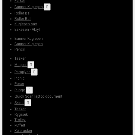
Parker
Banner Kuglepen

Roller Bal
Roller Ball
Kuglepen sæt
Eskesen - Akryl
Banner Kuglepen
Banner Kuglepen
Pencil
Tasker
Mapper

Paraplyer

Picnic
Poser
Punge

Quick Scan laptop document
Skind

Tasker
Rygsæk
Trolley
kuffert
Køletasker