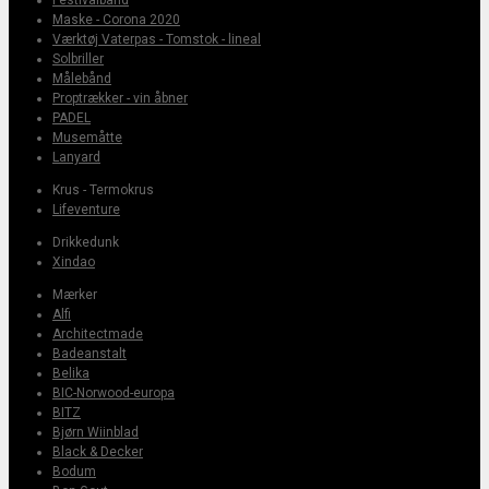
Maske - Corona 2020
Værktøj Vaterpas - Tomstok - lineal
Solbriller
Målebånd
Proptrækker - vin åbner
PADEL
Musemåtte
Lanyard
Krus - Termokrus
Lifeventure
Drikkedunk
Xindao
Mærker
Alfi
Architectmade
Badeanstalt
Belika
BIC-Norwood-europa
BITZ
Bjørn Wiinblad
Black & Decker
Bodum