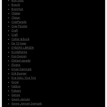
Bon Gout
Bosch
Bovictus
Clipper
Clique
CowParade
Cow Parade
Craft
Craft
Cutter & Buck
De 10 typer
DYBERG LARSEN
EcoSpheres
Ego Design
Elefant parade
Elvang
Empir Danmark
Erik Bagger
Eva Solo / Eva Trio
Excel
FatBoy
Fiskars
Gense
Georg Jensen
Georg Jensen Damask