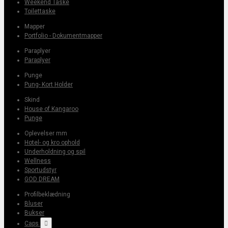
Weekend Taske
Toilettaske
Mapper
Portfolio - Dokumentmapper
Paraplyer
Paraplyer
Punge
Pung- Kort Holder
Skind
House of Kangaroo
Punge
Oplevelser mm
Hotel- og kro ophold
Underholdning og spil
Wellness
Sportudstyr
GOD DREAM
Profilbeklædning
Bluser
Bukser
Caps
