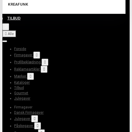
KREAFUNK
TILBUD


Alle
Forside
Firmagaver

Profilbeklædning

Reklameartikler

Mærker

Kataloger
Tilbud
Gourmet
Julegaver
Firmagaver
Dansk Firmagaver
Julegaver

Påskegaver
