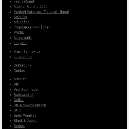
Festivalband
Maske - Corona 2020
Værktøj Vaterpas - Tomstok - lineal
Solbriller
Målebånd
Proptrækker - vin åbner
PADEL
Musemåtte
Lanyard
Krus - Termokrus
Lifeventure
Drikkedunk
Xindao
Mærker
Alfi
Architectmade
Badeanstalt
Belika
BIC-Norwood-europa
BITZ
Bjørn Wiinblad
Black & Decker
Bodum