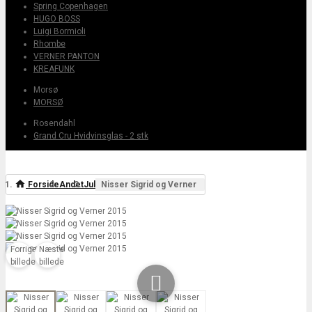
Spring Copenhagen
HUGO BOSS
Luigi Bormioli
Rhombe
VERNER PANTON
KREAFUNK
Morsø
MORSØ
Rosendahl
Grand Cru Hvidvinsglas - 2 stk
Forside
Andet
Jul
Nisser Sigrid og Verner
Forrige
Næste
billede
billede
