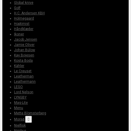
Global knive
Golf
H.C. Andersen KBH
Holmegaard
Hoptimist
Håndklæder
Ikoner
Jacob Jensen
Jamie Oliver
Johan Bülow
Kay Bojesen
Kosta Boda
Kähler
Le Creuset
Leatherman
Leathermann
LEGO
Lord Nelson
LYNGBY
Mag-Lite
Menu
Mette Blomsterberg
Morsø

Nielfisk
Nimbus