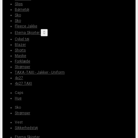
Slips
Børnetøj
Sko
Sko
Fleece Jakke
Eterna Skjorter

Cykel tøj
Blazer
Shorts
Maske
Forklæde
Strømper
TAXA -TAXI - Jakker - Uniform
4x27
4x27 TAXI
Caps
Hue
Sko
Strømper
Vest
Sikkerhedstøj
Eterna Skjorter