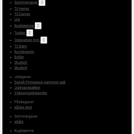
Sommergaver

Til Herrer
Til Damer
Ure
Kuglepenne

Tasker

Oplevelser mm

Til Børn
Kundegaver
Briller
Student
Student
Julegaver
Dansk Firmagave sammen pak
Julegavepakker
Voksenjulekalender
Påskegaver
påske pynt
Sommergaver
skåle
Kuglepenne