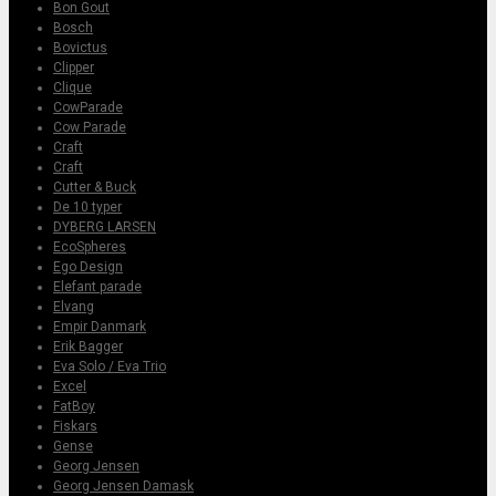
Bon Gout
Bosch
Bovictus
Clipper
Clique
CowParade
Cow Parade
Craft
Craft
Cutter & Buck
De 10 typer
DYBERG LARSEN
EcoSpheres
Ego Design
Elefant parade
Elvang
Empir Danmark
Erik Bagger
Eva Solo / Eva Trio
Excel
FatBoy
Fiskars
Gense
Georg Jensen
Georg Jensen Damask