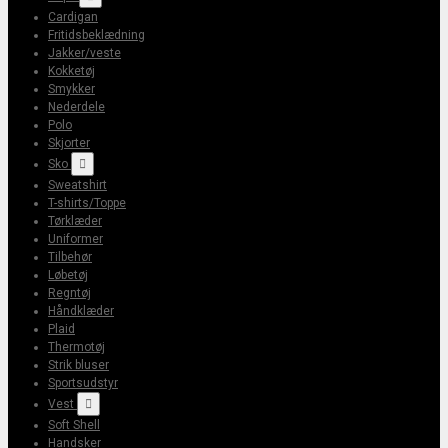
Cardigan
Fritidsbeklædning
Jakker/veste
Kokketøj
Smykker
Nederdele
Polo
Skjorter
Sko

Sweatshirt
T-shirts/Toppe
Tørklæder
Uniformer
Tilbehør
Løbetøj
Regntøj
Håndklæder
Plaid
Thermotøj
Strik bluser
Sportsudstyr
Vest

Soft Shell
Handsker