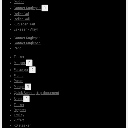
Parker
Banner Kuglepen

Roller Bal
Roller Ball
Kuglepen sæt
Eskesen - Akryl
Banner Kuglepen
Banner Kuglepen
Pencil
Tasker
Mapper

Paraplyer

Picnic
Poser
Punge

Quick Scan laptop document
Skind

Tasker
Rygsæk
Trolley
kuffert
Køletasker