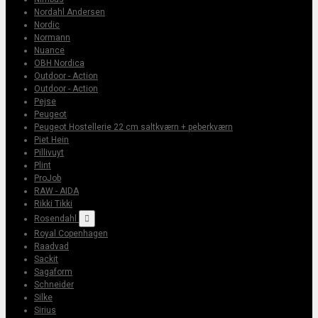
Nordahl Andersen
Nordic
Normann
Nuance
OBH Nordica
Outdoor - Action
Outdoor - Action
Pejse
Peugeot
Peugeot Hostellerie 22 cm saltkværn + peberkværn
Piet Hein
Pillivuyt
Plint
ProJob
RAW - AIDA
Rikki Tikki
Rosendahl

Royal Copenhagen
Raadvad
Sackit
Sagaform
Schneider
Silke
Sirius