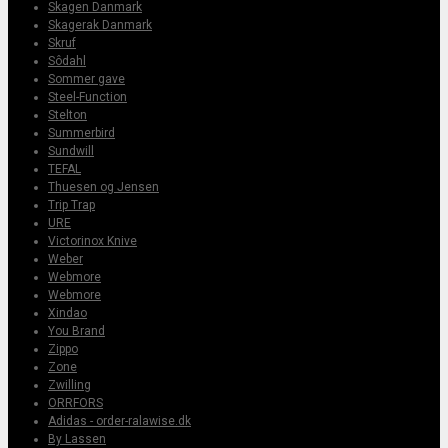
Skagen Danmark
Skagerak Danmark
Skruf
Sôdahl
Sommer gave
Steel-Function
Stelton
Summerbird
Sundwill
TEFAL
Thuesen og Jensen
Trip Trap
URE
Victorinox Knive
Weber
Webmore
Webmore
Xindao
You Brand
Zippo
Zone
Zwilling
ORRFORS
Adidas - order-ralawise.dk
By Lassen