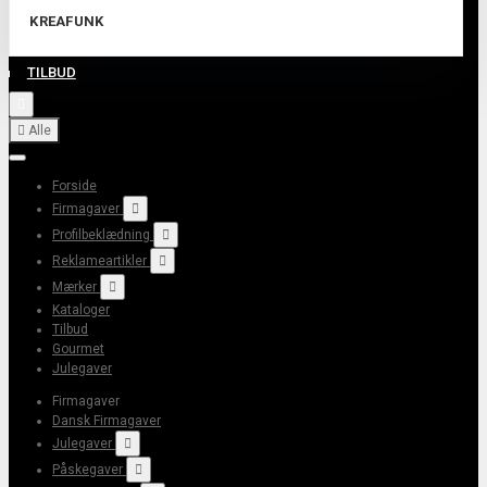
KREAFUNK
TILBUD


Alle
Forside
Firmagaver

Profilbeklædning

Reklameartikler

Mærker

Kataloger
Tilbud
Gourmet
Julegaver
Firmagaver
Dansk Firmagaver
Julegaver

Påskegaver
