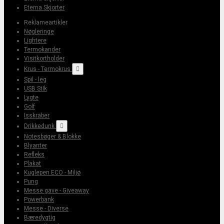
Eterna Skjorter
Reklameartikler
Nøgleringe
Lightere
Termokander
Visitkortholder
Krus - Termokrus

Spil - leg
USB StIk
Lygte
Golf
Isskraber
Drikkedunk

Notesbøger & Blokke
Blyanter
Refleks
Plakat
Kuglepen ECO - Miljø
Pung
Messe gave - Giveaway
Powerbank
Messe - Diverse
Bæredygtig