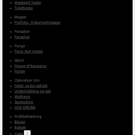
Weekend Taske
Toilettaske
Mapper
Portfolio - Dokumentmapper
Paraplyer
Paraplyer
Punge
Pung- Kort Holder
Skind
House of Kangaroo
Punge
Oplevelser mm
Hotel- og kro ophold
Underholdning og spil
Wellness
Sportudstyr
GOD DREAM
Profilbeklædning
Bluser
Bukser
Caps
