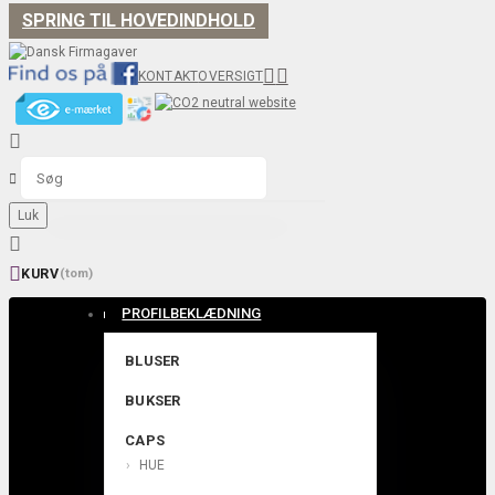
SPRING TIL HOVEDINDHOLD


KONTAKT
OVERSIGT


Luk


KURV
(tom)
PROFILBEKLÆDNING
BLUSER
BUKSER
CAPS
HUE