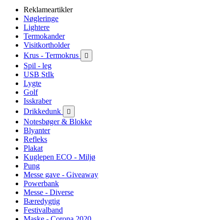
Reklameartikler
Nøgleringe
Lightere
Termokander
Visitkortholder
Krus - Termokrus

Spil - leg
USB StIk
Lygte
Golf
Isskraber
Drikkedunk

Notesbøger & Blokke
Blyanter
Refleks
Plakat
Kuglepen ECO - Miljø
Pung
Messe gave - Giveaway
Powerbank
Messe - Diverse
Bæredygtig
Festivalband
Maske - Corona 2020