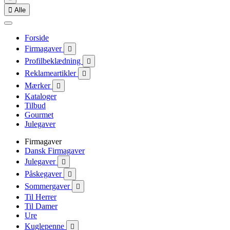

Alle
Forside
Firmagaver

Profilbeklædning

Reklameartikler

Mærker

Kataloger
Tilbud
Gourmet
Julegaver
Firmagaver
Dansk Firmagaver
Julegaver

Påskegaver

Sommergaver

Til Herrer
Til Damer
Ure
Kuglepenne
