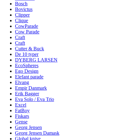
Bosch
Bovictus
Clipper
Clique
CowParade
Cow Parade
Craft
Craft
Cutter & Buck
De 10 typer
DYBERG LARSEN
EcoSpheres
Ego Design
Elefant parade
Elvang
Empir Danmark
Erik Bagger
Eva Solo / Eva Trio
Excel
FatBoy
Fiskars
Gense
Georg Jensen
Georg Jensen Damask
Global knive