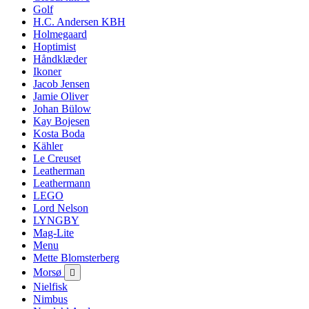
Golf
H.C. Andersen KBH
Holmegaard
Hoptimist
Håndklæder
Ikoner
Jacob Jensen
Jamie Oliver
Johan Bülow
Kay Bojesen
Kosta Boda
Kähler
Le Creuset
Leatherman
Leathermann
LEGO
Lord Nelson
LYNGBY
Mag-Lite
Menu
Mette Blomsterberg
Morsø

Nielfisk
Nimbus