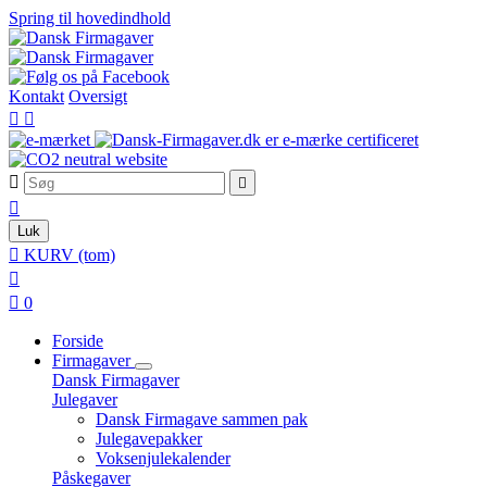
Spring til hovedindhold
Kontakt
Oversigt





Luk

KURV
(tom)


0
Forside
Firmagaver
Dansk Firmagaver
Julegaver
Dansk Firmagave sammen pak
Julegavepakker
Voksenjulekalender
Påskegaver