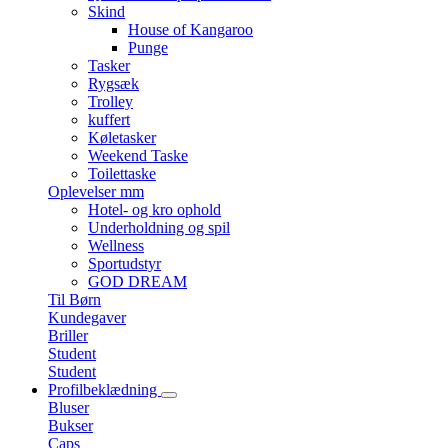
Skind
House of Kangaroo
Punge
Tasker
Rygsæk
Trolley
kuffert
Køletasker
Weekend Taske
Toilettaske
Oplevelser mm
Hotel- og kro ophold
Underholdning og spil
Wellness
Sportudstyr
GOD DREAM
Til Børn
Kundegaver
Briller
Student
Student
Profilbeklædning
Bluser
Bukser
Caps