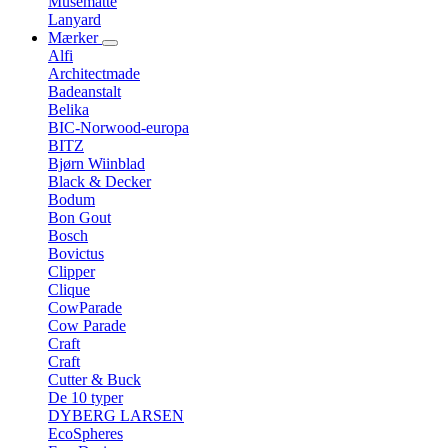
Musemåtte
Lanyard
Mærker
Alfi
Architectmade
Badeanstalt
Belika
BIC-Norwood-europa
BITZ
Bjørn Wiinblad
Black & Decker
Bodum
Bon Gout
Bosch
Bovictus
Clipper
Clique
CowParade
Cow Parade
Craft
Craft
Cutter & Buck
De 10 typer
DYBERG LARSEN
EcoSpheres