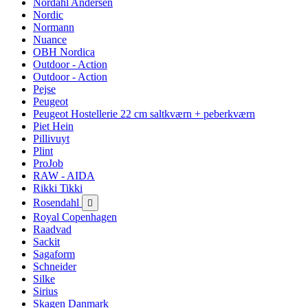
Nordahl Andersen
Nordic
Normann
Nuance
OBH Nordica
Outdoor - Action
Outdoor - Action
Pejse
Peugeot
Peugeot Hostellerie 22 cm saltkværn + peberkværn
Piet Hein
Pillivuyt
Plint
ProJob
RAW - AIDA
Rikki Tikki
Rosendahl

Royal Copenhagen
Raadvad
Sackit
Sagaform
Schneider
Silke
Sirius
Skagen Danmark