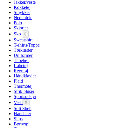
Jakker/veste
Kokketøj
Smykker
Nederdele
Polo
Skjorter
Sko

Sweatshirt
T-shirts/Toppe
Tørklæder
Uniformer
Tilbehør
Løbetøj
Regntøj
Håndklæder
Plaid
Thermotøj
Strik bluser
Sportsudstyr
Vest

Soft Shell
Handsker
Slips
Børnetøj