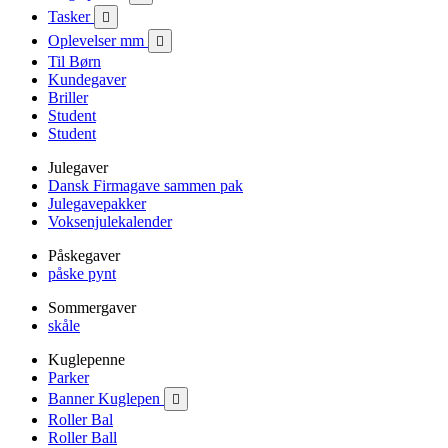
Tasker

Oplevelser mm

Til Børn
Kundegaver
Briller
Student
Student
Julegaver
Dansk Firmagave sammen pak
Julegavepakker
Voksenjulekalender
Påskegaver
påske pynt
Sommergaver
skåle
Kuglepenne
Parker
Banner Kuglepen

Roller Bal
Roller Ball