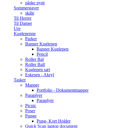
påske pynt
Sommergaver
skåle
Til Herrer
Til Damer
Ure
Kuglepenne
Parker
Banner Kuglepen
Banner Kuglepen
Pencil
Roller Bal
Roller Ball
Kuglepen sæt
Eskesen - Akryl
Tasker
Mapper
Portfolio - Dokumentmapper
Paraplyer
Paraplyer
Picnic
Poser
Punge
Pung- Kort Holder
Quick Scan laptop document