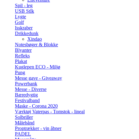
Spil - leg
USB StIk
Lygte
Golf
Isskraber
Drikkedunk
Xindao
Notesbøger & Blokke
Blyanter
Refleks
Plakat
Kuglepen ECO - Miljø
Pung
Messe gave - Giveaway
Powerbank
Messe - Diverse
Bæredygtig
Festivalband
Maske - Corona 2020
Værktøj Vaterpas - Tomstok - lineal
Solbriller
Målebånd
Proptrækker - vin åbner
PADEL