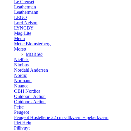
Le Creuset
Leatherman
Leathermann
LEGO
Lord Nelson
LYNGBY
Mag-Lite
Menu
Mette Blomsterberg
Morsø
MORSØ
Nielfisk
Nimbus
Nordahl Andersen
Nordic
Normann
Nuance
OBH Nordica
Outdoor - Action
Outdoor - Action
Pejse
Peugeot
Peugeot Hostellerie 22 cm saltkværn + peberkværn
Piet Hein
Pillivuyt