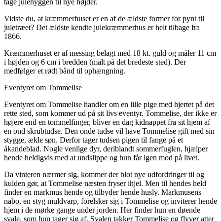
tage julehyggen til nye højder.
Vidste du, at kræmmerhuset er en af de ældste former for pynt til
juletræet? Det ældste kendte julekræmmerhus er helt tilbage fra
1866.
Kræmmerhuset er af messing belagt med 18 kt. guld og måler 11 cm
i højden og 6 cm i bredden (målt på det bredeste sted). Der
medfølger et rødt bånd til ophængning.
Eventyret om Tommelise
Eventyret om Tommelise handler om en lille pige med hjertet på det
rette sted, som kommer ud på sit livs eventyr. Tommelise, der ikke er
højere end en tommelfinger, bliver en dag kidnappet fra sit hjem af
en ond skrubtudse. Den onde tudse vil have Tommelise gift med sin
stygge, ækle søn. Derfor tager tudsen pigen til fange på et
åkandeblad. Nogle venlige dyr, deriblandt sommerfuglen, hjælper
hende heldigvis med at undslippe og hun får igen mod på livet.
Da vinteren nærmer sig, kommer der blot nye udfordringer til og
kulden gør, at Tommelise næsten fryser ihjel. Men til hendes held
finder en markmus hende og tilbyder hende husly. Markmusens
nabo, en styg muldvarp, forelsker sig i Tommelise og inviterer hende
hjem i de mørke gange under jorden. Her finder hun en døende
svale, som hun tager sig af. Svalen takker Tommelise og flyver atter