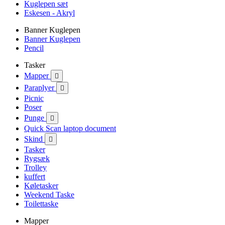
Kuglepen sæt
Eskesen - Akryl
Banner Kuglepen
Banner Kuglepen
Pencil
Tasker
Mapper

Paraplyer

Picnic
Poser
Punge

Quick Scan laptop document
Skind

Tasker
Rygsæk
Trolley
kuffert
Køletasker
Weekend Taske
Toilettaske
Mapper