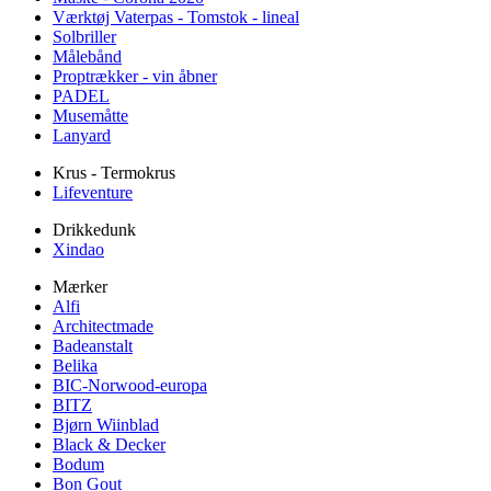
Værktøj Vaterpas - Tomstok - lineal
Solbriller
Målebånd
Proptrækker - vin åbner
PADEL
Musemåtte
Lanyard
Krus - Termokrus
Lifeventure
Drikkedunk
Xindao
Mærker
Alfi
Architectmade
Badeanstalt
Belika
BIC-Norwood-europa
BITZ
Bjørn Wiinblad
Black & Decker
Bodum
Bon Gout