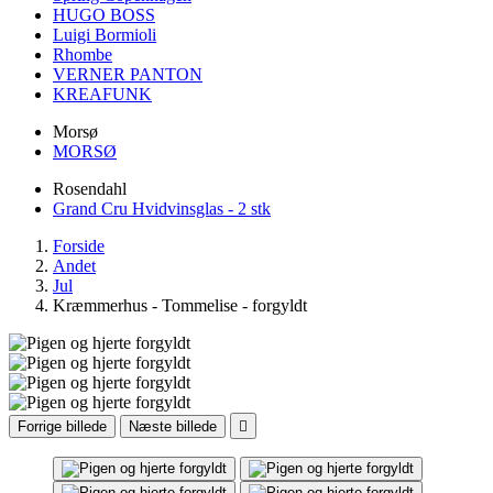
HUGO BOSS
Luigi Bormioli
Rhombe
VERNER PANTON
KREAFUNK
Morsø
MORSØ
Rosendahl
Grand Cru Hvidvinsglas - 2 stk
Forside
Andet
Jul
Kræmmerhus - Tommelise - forgyldt
Forrige billede
Næste billede
