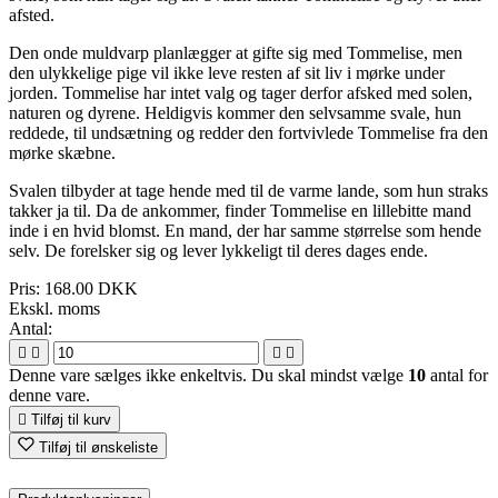
afsted.
Den onde muldvarp planlægger at gifte sig med Tommelise, men
den ulykkelige pige vil ikke leve resten af sit liv i mørke under
jorden. Tommelise har intet valg og tager derfor afsked med solen,
naturen og dyrene. Heldigvis kommer den selvsamme svale, hun
reddede, til undsætning og redder den fortvivlede Tommelise fra den
mørke skæbne.
Svalen tilbyder at tage hende med til de varme lande, som hun straks
takker ja til. Da de ankommer, finder Tommelise en lillebitte mand
inde i en hvid blomst. En mand, der har samme størrelse som hende
selv. De forelsker sig og lever lykkeligt til deres dages ende.
Pris:
168.00 DKK
Ekskl. moms
Antal:




Denne vare sælges ikke enkeltvis. Du skal mindst vælge
10
antal for
denne vare.

Tilføj til kurv
Tilføj til ønskeliste