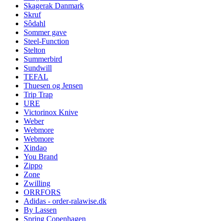
Skagerak Danmark
Skruf
Sôdahl
Sommer gave
Steel-Function
Stelton
Summerbird
Sundwill
TEFAL
Thuesen og Jensen
Trip Trap
URE
Victorinox Knive
Weber
Webmore
Webmore
Xindao
You Brand
Zippo
Zone
Zwilling
ORRFORS
Adidas - order-ralawise.dk
By Lassen
Spring Copenhagen