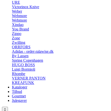
URE
Victorinox Knive
Weber
Webmore
Webmore
Xindao
You Brand
Zippo
Zone
Zwilling
ORRFORS
Adidas - order-ralawise.dk
By Lassen
Spring Copenhagen
HUGO BOSS
Luigi Bormioli
Rhombe
VERNER PANTON
KREAFUNK
Kataloger
Tilbud
Gourmet
Julegaver
