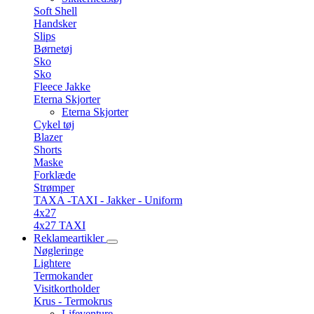
Soft Shell
Handsker
Slips
Børnetøj
Sko
Sko
Fleece Jakke
Eterna Skjorter
Eterna Skjorter
Cykel tøj
Blazer
Shorts
Maske
Forklæde
Strømper
TAXA -TAXI - Jakker - Uniform
4x27
4x27 TAXI
Reklameartikler
Nøgleringe
Lightere
Termokander
Visitkortholder
Krus - Termokrus
Lifeventure