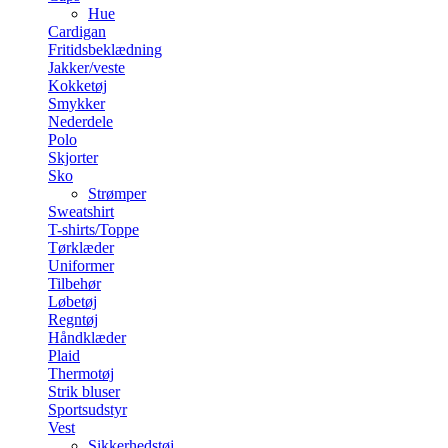
Hue
Cardigan
Fritidsbeklædning
Jakker/veste
Kokketøj
Smykker
Nederdele
Polo
Skjorter
Sko
Strømper
Sweatshirt
T-shirts/Toppe
Tørklæder
Uniformer
Tilbehør
Løbetøj
Regntøj
Håndklæder
Plaid
Thermotøj
Strik bluser
Sportsudstyr
Vest
Sikkerhedstøj