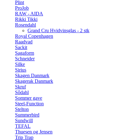
Plint
ProJob
RAW - AIDA
Rikki Tikki
Rosendahl
Grand Cru Hvidvinsglas - 2 stk
Royal Copenhagen
Raadvad
Sackit
Sagaform
Schneider
Silke
Sirius
Skagen Danmark
Skagerak Danmark
Skruf
Sôdahl
Sommer gave
Steel-Function
Stelton
Summerbird
Sundwill
TEFAL
Thuesen og Jensen
Trip Trap