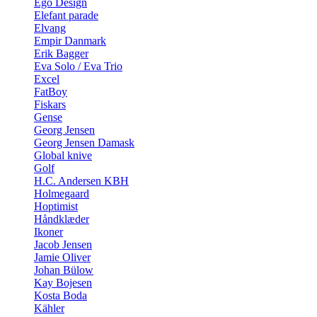
Ego Design
Elefant parade
Elvang
Empir Danmark
Erik Bagger
Eva Solo / Eva Trio
Excel
FatBoy
Fiskars
Gense
Georg Jensen
Georg Jensen Damask
Global knive
Golf
H.C. Andersen KBH
Holmegaard
Hoptimist
Håndklæder
Ikoner
Jacob Jensen
Jamie Oliver
Johan Bülow
Kay Bojesen
Kosta Boda
Kähler