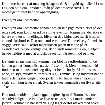
Kræmmerhuset er af messing belagt med 18 kt. guld og måler 11 cm
i højden og 6 cm i bredden (målt på det bredeste sted). Der
medfølger et rødt bånd til ophængning.
Eventyret om Tommelise
Eventyret om Tommelise handler om en lille pige med hjertet på det
rette sted, som kommer ud på sit livs eventyr. Tommelise, der ikke er
højere end en tommelfinger, bliver en dag kidnappet fra sit hjem af
en ond skrubtudse. Den onde tudse vil have Tommelise gift med sin
stygge, ækle søn. Derfor tager tudsen pigen til fange på et
åkandeblad. Nogle venlige dyr, deriblandt sommerfuglen, hjælper
hende heldigvis med at undslippe og hun får igen mod på livet.
Da vinteren nærmer sig, kommer der blot nye udfordringer til og
kulden gør, at Tommelise næsten fryser ihjel. Men til hendes held
finder en markmus hende og tilbyder hende husly. Markmusens
nabo, en styg muldvarp, forelsker sig i Tommelise og inviterer hende
hjem i de mørke gange under jorden. Her finder hun en døende
svale, som hun tager sig af. Svalen takker Tommelise og flyver atter
afsted.
Den onde muldvarp planlægger at gifte sig med Tommelise, men
den ulykkelige pige vil ikke leve resten af sit liv i mørke under
jorden. Tommelise har intet valg og tager derfor afsked med solen,