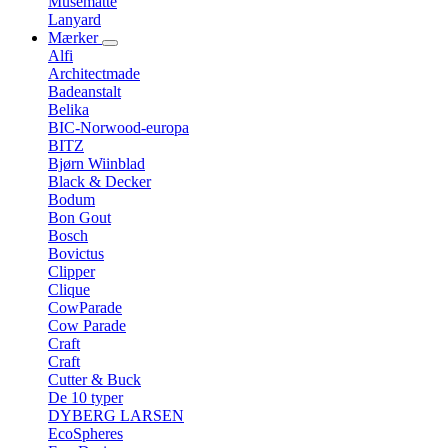
Musemåtte
Lanyard
Mærker
Alfi
Architectmade
Badeanstalt
Belika
BIC-Norwood-europa
BITZ
Bjørn Wiinblad
Black & Decker
Bodum
Bon Gout
Bosch
Bovictus
Clipper
Clique
CowParade
Cow Parade
Craft
Craft
Cutter & Buck
De 10 typer
DYBERG LARSEN
EcoSpheres