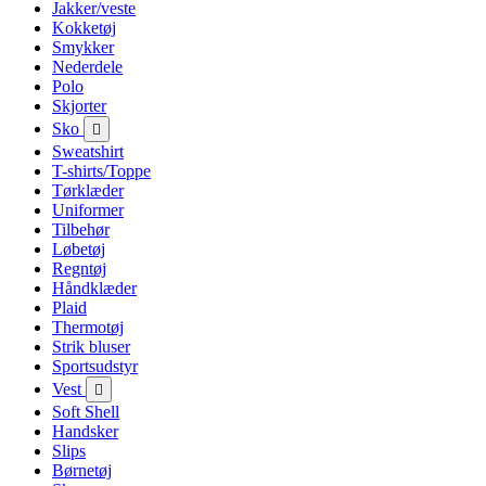
Jakker/veste
Kokketøj
Smykker
Nederdele
Polo
Skjorter
Sko

Sweatshirt
T-shirts/Toppe
Tørklæder
Uniformer
Tilbehør
Løbetøj
Regntøj
Håndklæder
Plaid
Thermotøj
Strik bluser
Sportsudstyr
Vest

Soft Shell
Handsker
Slips
Børnetøj