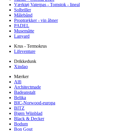
Værktøj Vaterpas - Tomstok - lineal
Solbriller
Målebånd
Proptrækker - vin åbner
PADEL
Musemåtte
Lanyard
Krus - Termokrus
Lifeventure
Drikkedunk
Xindao
Mærker
Alfi
Architectmade
Badeanstalt
Belika
BIC-Norwood-europa
BITZ
Bjørn Wiinblad
Black & Decker
Bodum
Bon Gout