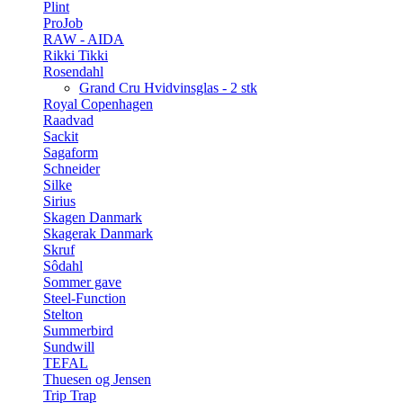
Plint
ProJob
RAW - AIDA
Rikki Tikki
Rosendahl
Grand Cru Hvidvinsglas - 2 stk
Royal Copenhagen
Raadvad
Sackit
Sagaform
Schneider
Silke
Sirius
Skagen Danmark
Skagerak Danmark
Skruf
Sôdahl
Sommer gave
Steel-Function
Stelton
Summerbird
Sundwill
TEFAL
Thuesen og Jensen
Trip Trap