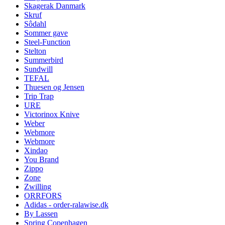
Skagerak Danmark
Skruf
Sôdahl
Sommer gave
Steel-Function
Stelton
Summerbird
Sundwill
TEFAL
Thuesen og Jensen
Trip Trap
URE
Victorinox Knive
Weber
Webmore
Webmore
Xindao
You Brand
Zippo
Zone
Zwilling
ORRFORS
Adidas - order-ralawise.dk
By Lassen
Spring Copenhagen