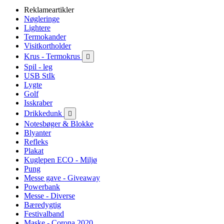
Reklameartikler
Nøgleringe
Lightere
Termokander
Visitkortholder
Krus - Termokrus

Spil - leg
USB StIk
Lygte
Golf
Isskraber
Drikkedunk

Notesbøger & Blokke
Blyanter
Refleks
Plakat
Kuglepen ECO - Miljø
Pung
Messe gave - Giveaway
Powerbank
Messe - Diverse
Bæredygtig
Festivalband
Maske - Corona 2020