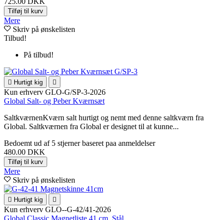
725.00 DKK
Tilføj til kurv
Mere
Skriv på ønskelisten
Tilbud!
På tilbud!

Hurtigt kig

Kun erhverv
GLO-G/SP-3-2026
Global Salt- og Peber Kværnsæt
SaltkværnenKværn salt hurtigt og nemt med denne saltkværn fra
Global. Saltkværnen fra Global er designet til at kunne...
Bedoemt
ud af 5 stjerner baseret paa
anmeldelser
480.00 DKK
Tilføj til kurv
Mere
Skriv på ønskelisten

Hurtigt kig

Kun erhverv
GLO--G-42/41-2026
Global Classic Magnetliste 41 cm, Stål