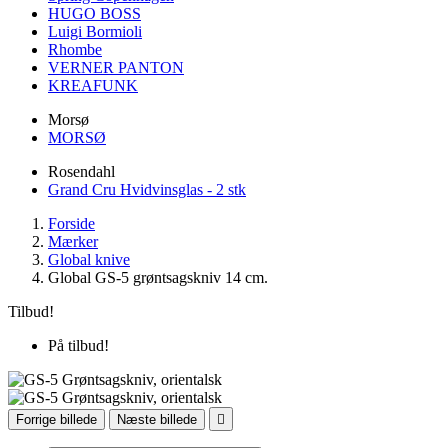
HUGO BOSS
Luigi Bormioli
Rhombe
VERNER PANTON
KREAFUNK
Morsø
MORSØ
Rosendahl
Grand Cru Hvidvinsglas - 2 stk
Forside
Mærker
Global knive
Global GS-5 grøntsagskniv 14 cm.
Tilbud!
På tilbud!
Forrige billede
Næste billede
