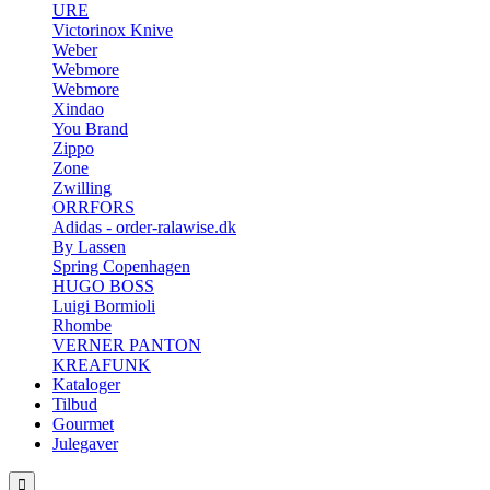
URE
Victorinox Knive
Weber
Webmore
Webmore
Xindao
You Brand
Zippo
Zone
Zwilling
ORRFORS
Adidas - order-ralawise.dk
By Lassen
Spring Copenhagen
HUGO BOSS
Luigi Bormioli
Rhombe
VERNER PANTON
KREAFUNK
Kataloger
Tilbud
Gourmet
Julegaver
