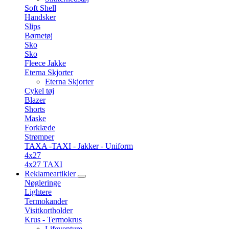
Soft Shell
Handsker
Slips
Børnetøj
Sko
Sko
Fleece Jakke
Eterna Skjorter
Eterna Skjorter
Cykel tøj
Blazer
Shorts
Maske
Forklæde
Strømper
TAXA -TAXI - Jakker - Uniform
4x27
4x27 TAXI
Reklameartikler
Nøgleringe
Lightere
Termokander
Visitkortholder
Krus - Termokrus
Lifeventure