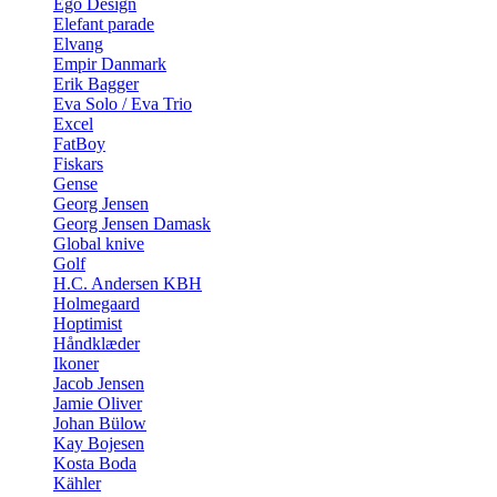
Ego Design
Elefant parade
Elvang
Empir Danmark
Erik Bagger
Eva Solo / Eva Trio
Excel
FatBoy
Fiskars
Gense
Georg Jensen
Georg Jensen Damask
Global knive
Golf
H.C. Andersen KBH
Holmegaard
Hoptimist
Håndklæder
Ikoner
Jacob Jensen
Jamie Oliver
Johan Bülow
Kay Bojesen
Kosta Boda
Kähler