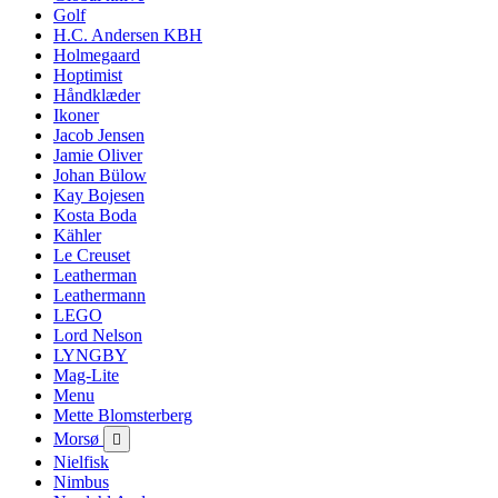
Golf
H.C. Andersen KBH
Holmegaard
Hoptimist
Håndklæder
Ikoner
Jacob Jensen
Jamie Oliver
Johan Bülow
Kay Bojesen
Kosta Boda
Kähler
Le Creuset
Leatherman
Leathermann
LEGO
Lord Nelson
LYNGBY
Mag-Lite
Menu
Mette Blomsterberg
Morsø

Nielfisk
Nimbus