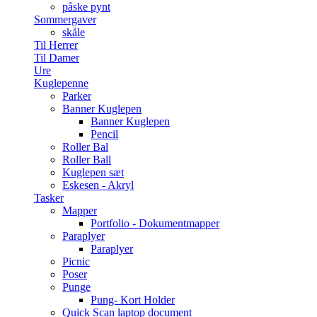
påske pynt
Sommergaver
skåle
Til Herrer
Til Damer
Ure
Kuglepenne
Parker
Banner Kuglepen
Banner Kuglepen
Pencil
Roller Bal
Roller Ball
Kuglepen sæt
Eskesen - Akryl
Tasker
Mapper
Portfolio - Dokumentmapper
Paraplyer
Paraplyer
Picnic
Poser
Punge
Pung- Kort Holder
Quick Scan laptop document