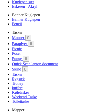
Kuglepen sæt
Eskesen - Akryl
Banner Kuglepen
Banner Kuglepen
Pencil
Tasker
Mapper

Paraplyer

Picnic
Poser
Punge

Quick Scan laptop document
Skind

Tasker
Rygsæk
Trolley
kuffert
Køletasker
Weekend Taske
Toilettaske
Mapper