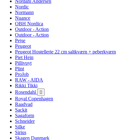
Nordahl Andersen
Nordic
Normann
Nuance
OBH Nordica
Outdoor - Action
Outdoor - Action
Pejse
Peugeot
Peugeot Hostellerie 22 cm saltkværn + peberkværn
Piet Hein
Pillivuyt
Plint
ProJob
RAW - AIDA
Rikki Tikki
Rosendahl

Royal Copenhagen
Raadvad
Sackit
Sagaform
Schneider
Silke
Sirius
Skagen Danmark