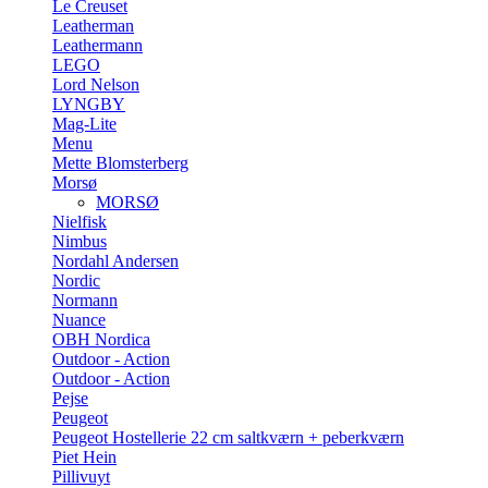
Le Creuset
Leatherman
Leathermann
LEGO
Lord Nelson
LYNGBY
Mag-Lite
Menu
Mette Blomsterberg
Morsø
MORSØ
Nielfisk
Nimbus
Nordahl Andersen
Nordic
Normann
Nuance
OBH Nordica
Outdoor - Action
Outdoor - Action
Pejse
Peugeot
Peugeot Hostellerie 22 cm saltkværn + peberkværn
Piet Hein
Pillivuyt