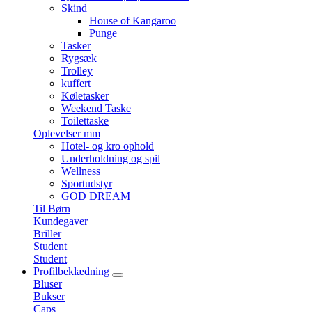
Skind
House of Kangaroo
Punge
Tasker
Rygsæk
Trolley
kuffert
Køletasker
Weekend Taske
Toilettaske
Oplevelser mm
Hotel- og kro ophold
Underholdning og spil
Wellness
Sportudstyr
GOD DREAM
Til Børn
Kundegaver
Briller
Student
Student
Profilbeklædning
Bluser
Bukser
Caps