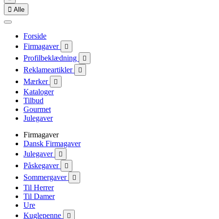

Alle
Forside
Firmagaver

Profilbeklædning

Reklameartikler

Mærker

Kataloger
Tilbud
Gourmet
Julegaver
Firmagaver
Dansk Firmagaver
Julegaver

Påskegaver

Sommergaver

Til Herrer
Til Damer
Ure
Kuglepenne
