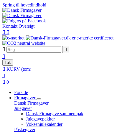
Spring til hovedindhold
Kontakt
Oversigt





Luk

KURV
(tom)


0
Forside
Firmagaver
Dansk Firmagaver
Julegaver
Dansk Firmagave sammen pak
Julegavepakker
Voksenjulekalender
Påskegaver