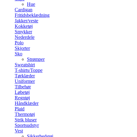
Hue
Cardigan
Fritidsbeklædning
Jakker/veste
Kokketøj
Smykker
Nederdele
Polo
Skjorter
Sko
Strømper
Sweatshirt
T-shirts/Toppe
Tørklæder
Uniformer
Tilbehør
Løbetøj
Regntøj
Håndklæder
Plaid
Thermotøj
Strik bluser
Sportsudstyr
Vest
Sikkerhedstøj