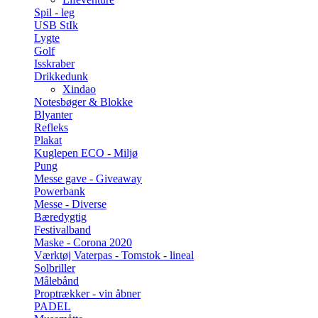
Spil - leg
USB StIk
Lygte
Golf
Isskraber
Drikkedunk
Xindao
Notesbøger & Blokke
Blyanter
Refleks
Plakat
Kuglepen ECO - Miljø
Pung
Messe gave - Giveaway
Powerbank
Messe - Diverse
Bæredygtig
Festivalband
Maske - Corona 2020
Værktøj Vaterpas - Tomstok - lineal
Solbriller
Målebånd
Proptrækker - vin åbner
PADEL