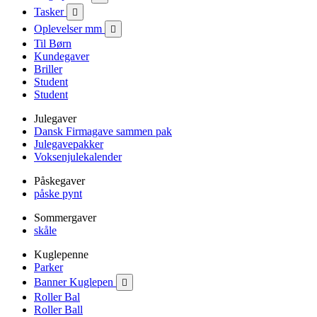
Tasker

Oplevelser mm

Til Børn
Kundegaver
Briller
Student
Student
Julegaver
Dansk Firmagave sammen pak
Julegavepakker
Voksenjulekalender
Påskegaver
påske pynt
Sommergaver
skåle
Kuglepenne
Parker
Banner Kuglepen

Roller Bal
Roller Ball