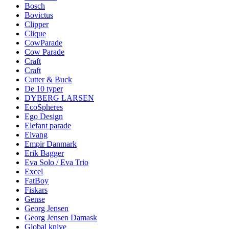
Bosch
Bovictus
Clipper
Clique
CowParade
Cow Parade
Craft
Craft
Cutter & Buck
De 10 typer
DYBERG LARSEN
EcoSpheres
Ego Design
Elefant parade
Elvang
Empir Danmark
Erik Bagger
Eva Solo / Eva Trio
Excel
FatBoy
Fiskars
Gense
Georg Jensen
Georg Jensen Damask
Global knive