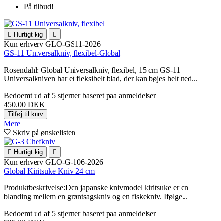
På tilbud!

Hurtigt kig

Kun erhverv
GLO-GS11-2026
GS-11 Universalkniv, flexibel-Global
Rosendahl: Global Universalkniv, flexibel, 15 cm GS-11
Universalkniven har et fleksibelt blad, der kan bøjes helt ned...
Bedoemt
ud af 5 stjerner baseret paa
anmeldelser
450.00 DKK
Tilføj til kurv
Mere
Skriv på ønskelisten

Hurtigt kig

Kun erhverv
GLO-G-106-2026
Global Kiritsuke Kniv 24 cm
Produktbeskrivelse:Den japanske knivmodel kiritsuke er en
blanding mellem en grøntsagskniv og en fiskekniv. Ifølge...
Bedoemt
ud af 5 stjerner baseret paa
anmeldelser