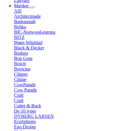
Lanyard
Mærker
Alfi
Architectmade
Badeanstalt
Belika
BIC-Norwood-europa
BITZ
Bjørn Wiinblad
Black & Decker
Bodum
Bon Gout
Bosch
Bovictus
Clipper
Clique
CowParade
Cow Parade
Craft
Craft
Cutter & Buck
De 10 typer
DYBERG LARSEN
EcoSpheres
Ego Design