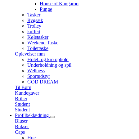
House of Kangaroo
Punge
Tasker
Rygsæk
Trolley
kuffert
Køletasker
Weekend Taske
Toilettaske
Oplevelser mm
Hotel- og kro ophold
Underholdning og spil
Wellness
Sportudstyr
GOD DREAM
Til Børn
Kundegaver
Briller
Student
Student
Profilbeklædning
Bluser
Bukser
Caps
Hue