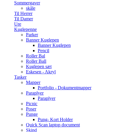
Sommergaver
skåle
Til Herrer
Til Damer
Ure
Kuglepenne
Parker
Banner Kuglepen
Banner Kuglepen
Pencil
Roller Bal
Roller Ball
Kuglepen sæt
Eskesen - Akryl
Tasker
Mapper
Portfolio - Dokumentmapper
Paraplyer
Paraplyer
Picnic
Poser
Punge
Pung- Kort Holder
Quick Scan laptop document
Skind