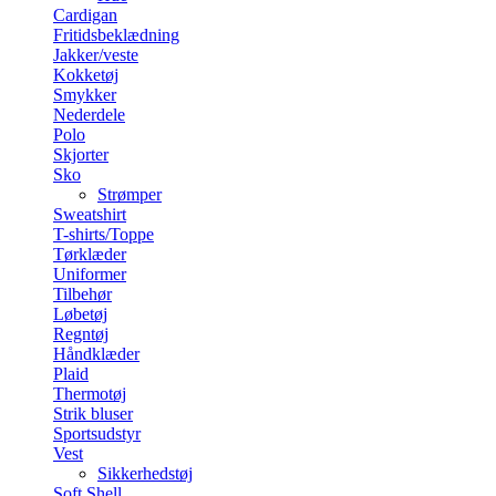
Cardigan
Fritidsbeklædning
Jakker/veste
Kokketøj
Smykker
Nederdele
Polo
Skjorter
Sko
Strømper
Sweatshirt
T-shirts/Toppe
Tørklæder
Uniformer
Tilbehør
Løbetøj
Regntøj
Håndklæder
Plaid
Thermotøj
Strik bluser
Sportsudstyr
Vest
Sikkerhedstøj
Soft Shell