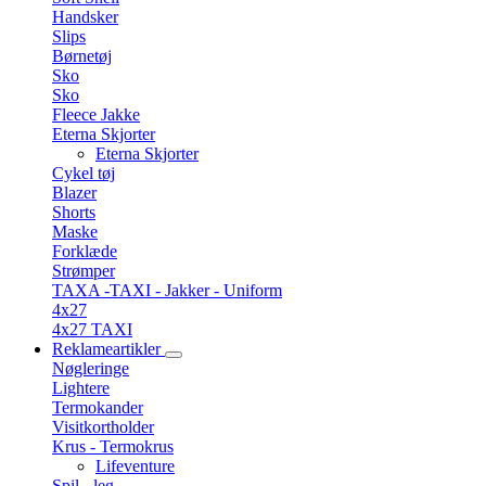
Handsker
Slips
Børnetøj
Sko
Sko
Fleece Jakke
Eterna Skjorter
Eterna Skjorter
Cykel tøj
Blazer
Shorts
Maske
Forklæde
Strømper
TAXA -TAXI - Jakker - Uniform
4x27
4x27 TAXI
Reklameartikler
Nøgleringe
Lightere
Termokander
Visitkortholder
Krus - Termokrus
Lifeventure
Spil - leg