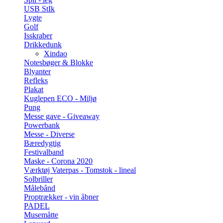
USB StIk
Lygte
Golf
Isskraber
Drikkedunk
Xindao
Notesbøger & Blokke
Blyanter
Refleks
Plakat
Kuglepen ECO - Miljø
Pung
Messe gave - Giveaway
Powerbank
Messe - Diverse
Bæredygtig
Festivalband
Maske - Corona 2020
Værktøj Vaterpas - Tomstok - lineal
Solbriller
Målebånd
Proptrækker - vin åbner
PADEL
Musemåtte