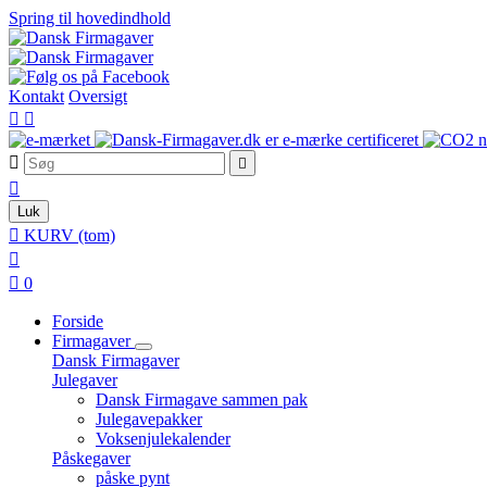
Spring til hovedindhold
Kontakt
Oversigt





Luk

KURV
(tom)


0
Forside
Firmagaver
Dansk Firmagaver
Julegaver
Dansk Firmagave sammen pak
Julegavepakker
Voksenjulekalender
Påskegaver
påske pynt