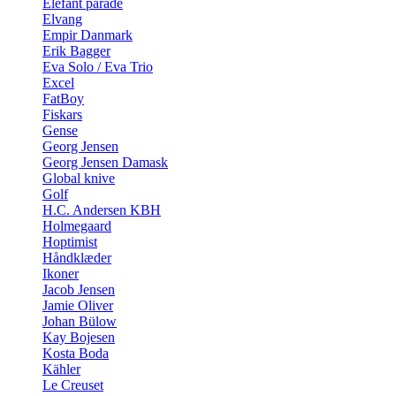
Elefant parade
Elvang
Empir Danmark
Erik Bagger
Eva Solo / Eva Trio
Excel
FatBoy
Fiskars
Gense
Georg Jensen
Georg Jensen Damask
Global knive
Golf
H.C. Andersen KBH
Holmegaard
Hoptimist
Håndklæder
Ikoner
Jacob Jensen
Jamie Oliver
Johan Bülow
Kay Bojesen
Kosta Boda
Kähler
Le Creuset