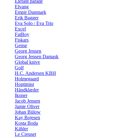
Elefant parade
Elvang
Empir Danmark
Erik Bagger
Eva Solo / Eva Trio
Excel
FatBoy
Fiskars
Gense
Georg Jensen
Georg Jensen Damask
Global knive
Golf
H.C. Andersen KBH
Holmegaard
Hoptimist
Håndklæder
Ikoner
Jacob Jensen
Jamie Oliver
Johan Bülow
Kay Bojesen
Kosta Boda
Kähler
Le Creuset