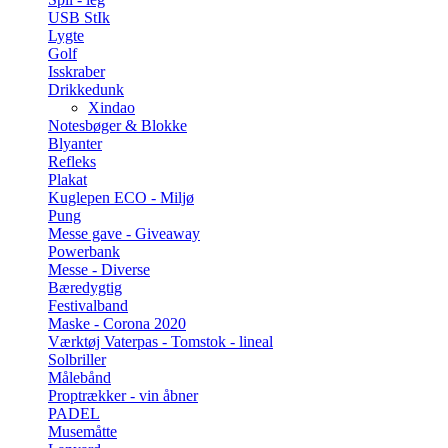
USB StIk
Lygte
Golf
Isskraber
Drikkedunk
Xindao
Notesbøger & Blokke
Blyanter
Refleks
Plakat
Kuglepen ECO - Miljø
Pung
Messe gave - Giveaway
Powerbank
Messe - Diverse
Bæredygtig
Festivalband
Maske - Corona 2020
Værktøj Vaterpas - Tomstok - lineal
Solbriller
Målebånd
Proptrækker - vin åbner
PADEL
Musemåtte