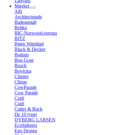
Lanyard
Mærker
Alfi
Architectmade
Badeanstalt
Belika
BIC-Norwood-europa
BITZ
Bjørn Wiinblad
Black & Decker
Bodum
Bon Gout
Bosch
Bovictus
Clipper
Clique
CowParade
Cow Parade
Craft
Craft
Cutter & Buck
De 10 typer
DYBERG LARSEN
EcoSpheres
Ego Design