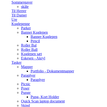
Sommergaver
skåle
Til Herrer
Til Damer
Ure
Kuglepenne
Parker
Banner Kuglepen
Banner Kuglepen
Pencil
Roller Bal
Roller Ball
Kuglepen sæt
Eskesen - Akryl
Tasker
Mapper
Portfolio - Dokumentmapper
Paraplyer
Paraplyer
Picnic
Poser
Punge
Pung- Kort Holder
Quick Scan laptop document
Skind