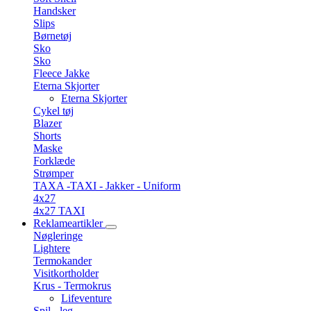
Handsker
Slips
Børnetøj
Sko
Sko
Fleece Jakke
Eterna Skjorter
Eterna Skjorter
Cykel tøj
Blazer
Shorts
Maske
Forklæde
Strømper
TAXA -TAXI - Jakker - Uniform
4x27
4x27 TAXI
Reklameartikler
Nøgleringe
Lightere
Termokander
Visitkortholder
Krus - Termokrus
Lifeventure
Spil - leg