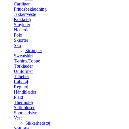
Cardigan
Fritidsbeklædning
Jakker/veste
Kokketøj
Smykker
Nederdele
Polo
Skjorter
Sko
Strømper
Sweatshirt
T-shirts/Toppe
Tørklæder
Uniformer
Tilbehør
Løbetøj
Regntøj
Håndklæder
Plaid
Thermotøj
Strik bluser
Sportsudstyr
Vest
Sikkerhedstøj
Soft Shell