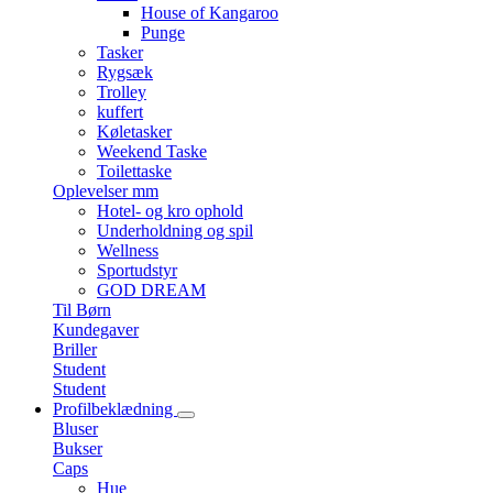
House of Kangaroo
Punge
Tasker
Rygsæk
Trolley
kuffert
Køletasker
Weekend Taske
Toilettaske
Oplevelser mm
Hotel- og kro ophold
Underholdning og spil
Wellness
Sportudstyr
GOD DREAM
Til Børn
Kundegaver
Briller
Student
Student
Profilbeklædning
Bluser
Bukser
Caps
Hue