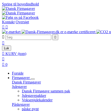
Spring til hovedindhold
Kontakt
Oversigt





Luk

KURV
(tom)


0
Forside
Firmagaver
Dansk Firmagaver
Julegaver
Dansk Firmagave sammen pak
Julegavepakker
Voksenjulekalender
Påskegaver
påske pynt