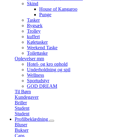
Skind
House of Kangaroo
Punge
Tasker
Rygsæk
Trolley
kuffert
Køletasker
Weekend Taske
Toilettaske
Oplevelser mm
Hotel- og kro ophold
Underholdning og spil
Wellness
Sportudstyr
GOD DREAM
Til Børn
Kundegaver
Briller
Student
Student
Profilbeklædning
Bluser
Bukser
Caps