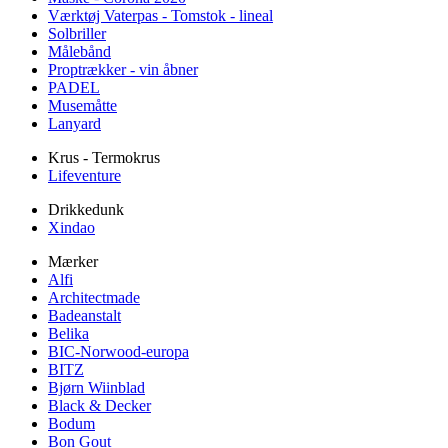
Værktøj Vaterpas - Tomstok - lineal
Solbriller
Målebånd
Proptrækker - vin åbner
PADEL
Musemåtte
Lanyard
Krus - Termokrus
Lifeventure
Drikkedunk
Xindao
Mærker
Alfi
Architectmade
Badeanstalt
Belika
BIC-Norwood-europa
BITZ
Bjørn Wiinblad
Black & Decker
Bodum
Bon Gout