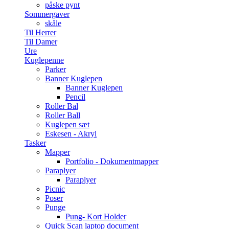
påske pynt
Sommergaver
skåle
Til Herrer
Til Damer
Ure
Kuglepenne
Parker
Banner Kuglepen
Banner Kuglepen
Pencil
Roller Bal
Roller Ball
Kuglepen sæt
Eskesen - Akryl
Tasker
Mapper
Portfolio - Dokumentmapper
Paraplyer
Paraplyer
Picnic
Poser
Punge
Pung- Kort Holder
Quick Scan laptop document