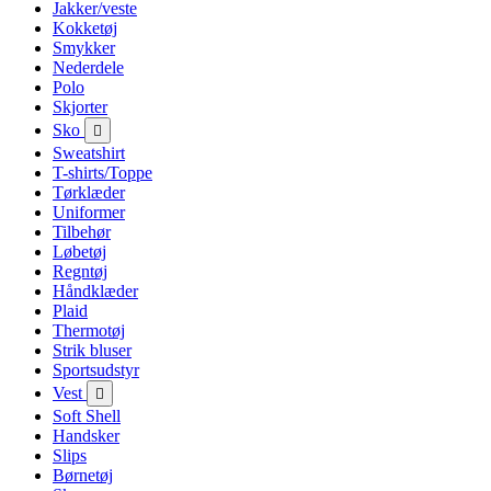
Jakker/veste
Kokketøj
Smykker
Nederdele
Polo
Skjorter
Sko

Sweatshirt
T-shirts/Toppe
Tørklæder
Uniformer
Tilbehør
Løbetøj
Regntøj
Håndklæder
Plaid
Thermotøj
Strik bluser
Sportsudstyr
Vest

Soft Shell
Handsker
Slips
Børnetøj