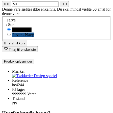




Denne vare sælges ikke enkeltvis. Du skal mindst vælge
50
antal for
denne vare.
Farve
: Sort
farver - Sort
farver - Navy

Tilføj til kurv
Tilføj til ønskeliste
Produktoplysninger
Mærker
Reference
he4244
På lager
9999999 Varer
Tilstand
Ny
Hvorfor handle hos os?