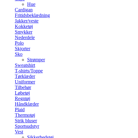
Hue
Cardigan
Fritidsbeklædning
Jakker/veste
Kokketøj
Smykker
Nederdele
Polo
Skjorter
Sko
Strømper
Sweatshirt
T-shirts/Toppe
Tørklæder
Uniformer
Tilbehør
Løbetøj
Regntøj
Håndklæder
Plaid
Thermotøj
Strik bluser
Sportsudstyr
Vest
Sikkerhedstøj