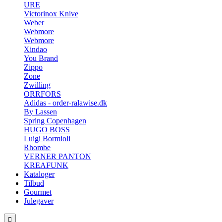
URE
Victorinox Knive
Weber
Webmore
Webmore
Xindao
You Brand
Zippo
Zone
Zwilling
ORRFORS
Adidas - order-ralawise.dk
By Lassen
Spring Copenhagen
HUGO BOSS
Luigi Bormioli
Rhombe
VERNER PANTON
KREAFUNK
Kataloger
Tilbud
Gourmet
Julegaver
