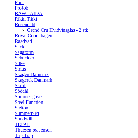
Plint
ProJob
RAW - AIDA
Rikki Tikki
Rosendahl
Grand Cru Hvidvinsglas - 2 stk
Royal Copenhagen
Raadvad
Sackit
Sagaform
Schneider
Silke
Sirius
Skagen Danmark
Skagerak Danmark
Skruf
Sôdahl
Sommer gave
Steel-Function
Stelton
Summerbird
Sundwill
TEFAL
Thuesen og Jensen
Trip Trap