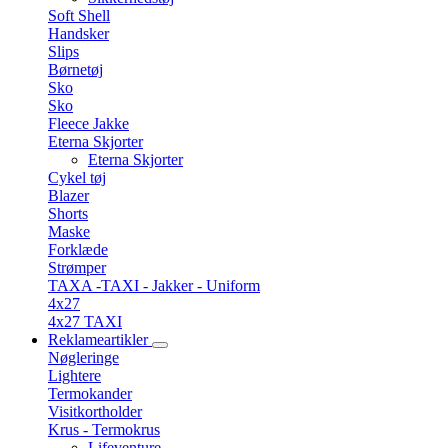
Soft Shell
Handsker
Slips
Børnetøj
Sko
Sko
Fleece Jakke
Eterna Skjorter
Eterna Skjorter
Cykel tøj
Blazer
Shorts
Maske
Forklæde
Strømper
TAXA -TAXI - Jakker - Uniform
4x27
4x27 TAXI
Reklameartikler
Nøgleringe
Lightere
Termokander
Visitkortholder
Krus - Termokrus
Lifeventure