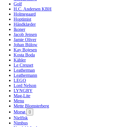
Golf
H.C. Andersen KBH
Holmegaard
Hoptimist
Håndklæder
Ikoner
Jacob Jensen
Jamie Oliver
Johan Bülow
Kay Bojesen
Kosta Boda
Kähler
Le Creuset
Leatherman
Leathermann
LEGO
Lord Nelson
LYNGBY
Mag-Lite
Menu
Mette Blomsterberg
Morsø

Nielfisk
Nimbus