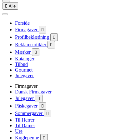

Alle
Forside
Firmagaver

Profilbeklædning

Reklameartikler

Mærker

Kataloger
Tilbud
Gourmet
Julegaver
Firmagaver
Dansk Firmagaver
Julegaver

Påskegaver

Sommergaver

Til Herrer
Til Damer
Ure
Kuglepenne
