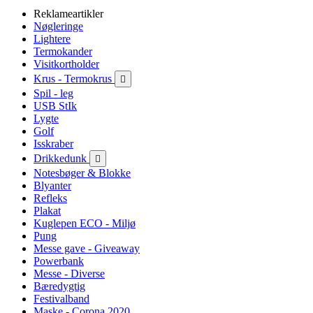
Reklameartikler
Nøgleringe
Lightere
Termokander
Visitkortholder
Krus - Termokrus

Spil - leg
USB StIk
Lygte
Golf
Isskraber
Drikkedunk

Notesbøger & Blokke
Blyanter
Refleks
Plakat
Kuglepen ECO - Miljø
Pung
Messe gave - Giveaway
Powerbank
Messe - Diverse
Bæredygtig
Festivalband
Maske - Corona 2020