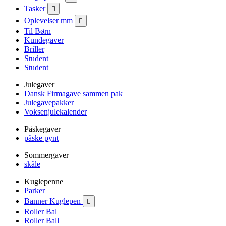
Tasker

Oplevelser mm

Til Børn
Kundegaver
Briller
Student
Student
Julegaver
Dansk Firmagave sammen pak
Julegavepakker
Voksenjulekalender
Påskegaver
påske pynt
Sommergaver
skåle
Kuglepenne
Parker
Banner Kuglepen

Roller Bal
Roller Ball