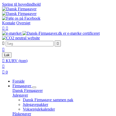
Spring til hovedindhold
Kontakt
Oversigt





Luk

KURV
(tom)


0
Forside
Firmagaver
Dansk Firmagaver
Julegaver
Dansk Firmagave sammen pak
Julegavepakker
Voksenjulekalender
Påskegaver