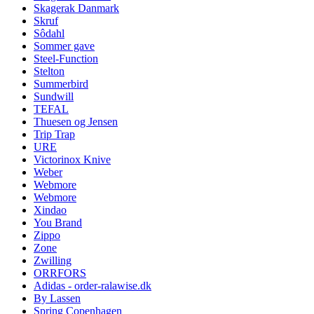
Skagerak Danmark
Skruf
Sôdahl
Sommer gave
Steel-Function
Stelton
Summerbird
Sundwill
TEFAL
Thuesen og Jensen
Trip Trap
URE
Victorinox Knive
Weber
Webmore
Webmore
Xindao
You Brand
Zippo
Zone
Zwilling
ORRFORS
Adidas - order-ralawise.dk
By Lassen
Spring Copenhagen