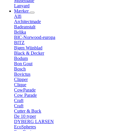
Musemåtte
Lanyard
Mærker
Alfi
Architectmade
Badeanstalt
Belika
BIC-Norwood-europa
BITZ
Bjørn Wiinblad
Black & Decker
Bodum
Bon Gout
Bosch
Bovictus
Clipper
Clique
CowParade
Cow Parade
Craft
Craft
Cutter & Buck
De 10 typer
DYBERG LARSEN
EcoSpheres