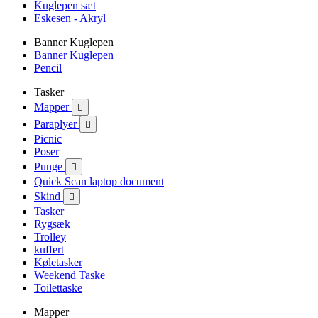
Kuglepen sæt
Eskesen - Akryl
Banner Kuglepen
Banner Kuglepen
Pencil
Tasker
Mapper

Paraplyer

Picnic
Poser
Punge

Quick Scan laptop document
Skind

Tasker
Rygsæk
Trolley
kuffert
Køletasker
Weekend Taske
Toilettaske
Mapper