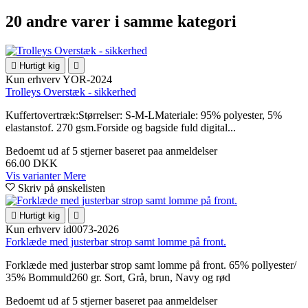
20 andre varer i samme kategori

Hurtigt kig

Kun erhverv
YOR-2024
Trolleys Overstæk - sikkerhed
Kuffertovertræk:Størrelser: S-M-LMateriale: 95% polyester, 5%
elastanstof. 270 gsm.Forside og bagside fuld digital...
Bedoemt
ud af 5 stjerner baseret paa
anmeldelser
66.00 DKK
Vis varianter
Mere
Skriv på ønskelisten

Hurtigt kig

Kun erhverv
id0073-2026
Forklæde med justerbar strop samt lomme på front.
Forklæde med justerbar strop samt lomme på front. 65% pollyester/
35% Bommuld260 gr. Sort, Grå, brun, Navy og rød
Bedoemt
ud af 5 stjerner baseret paa
anmeldelser