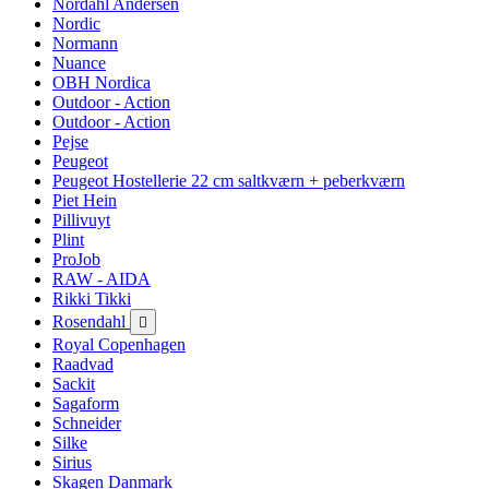
Nordahl Andersen
Nordic
Normann
Nuance
OBH Nordica
Outdoor - Action
Outdoor - Action
Pejse
Peugeot
Peugeot Hostellerie 22 cm saltkværn + peberkværn
Piet Hein
Pillivuyt
Plint
ProJob
RAW - AIDA
Rikki Tikki
Rosendahl

Royal Copenhagen
Raadvad
Sackit
Sagaform
Schneider
Silke
Sirius
Skagen Danmark