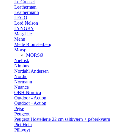
Le Creuset
Leatherman
Leathermann
LEGO
Lord Nelson
LYNGBY
Mag-Lite
Menu
Mette Blomsterberg
Morsø
MORSØ
Nielfisk
Nimbus
Nordahl Andersen
Nordic
Normann
Nuance
OBH Nordica
Outdoor - Action
Outdoor - Action
Pejse
Peugeot
Peugeot Hostellerie 22 cm saltkværn + peberkværn
Piet Hein
Pillivuyt