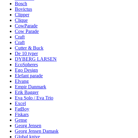
Bosch
Bovictus
Clipper
Clique
CowParade
Cow Parade
Craft
Craft
Cutter & Buck
De 10 typer
DYBERG LARSEN
EcoSpheres
Ego Design
Elefant parade
Elvang
Empir Danmark
Erik Bagger
Eva Solo / Eva Trio
Excel
FatBoy
Fiskars
Gense
Georg Jensen
Georg Jensen Damask
Global knive