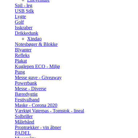
Spil - leg
USB StIk
Lygte
Golf
Isskraber
Drikkedunk
Xindao
Notesbøger & Blokke
Blyanter
Refleks
Plakat
Kuglepen ECO - Miljø
Pung
Messe gave - Giveaway
Powerbank
Messe - Diverse
Bæredygtig
Festivalband
Maske - Corona 2020
Værktøj Vaterpas - Tomstok - lineal
Solbriller
Målebånd
Proptrækker - vin åbner
PADEL