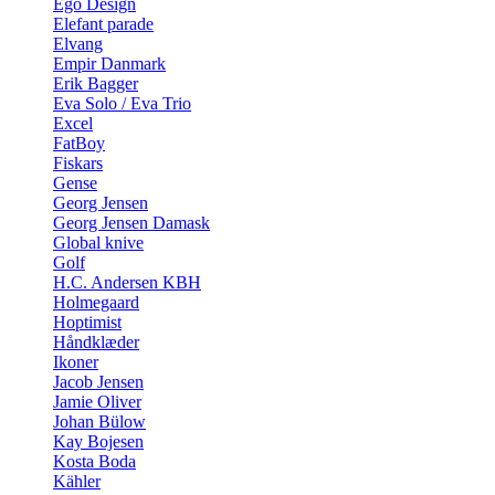
Ego Design
Elefant parade
Elvang
Empir Danmark
Erik Bagger
Eva Solo / Eva Trio
Excel
FatBoy
Fiskars
Gense
Georg Jensen
Georg Jensen Damask
Global knive
Golf
H.C. Andersen KBH
Holmegaard
Hoptimist
Håndklæder
Ikoner
Jacob Jensen
Jamie Oliver
Johan Bülow
Kay Bojesen
Kosta Boda
Kähler