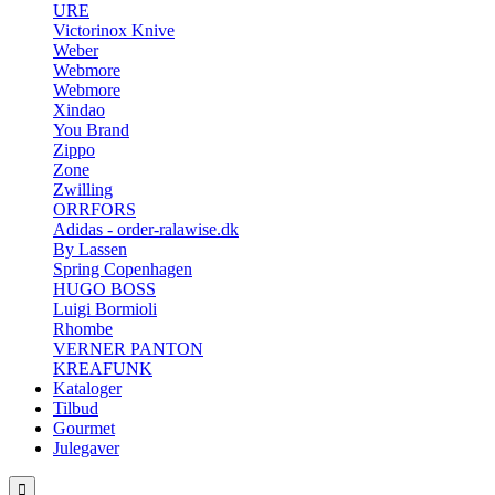
URE
Victorinox Knive
Weber
Webmore
Webmore
Xindao
You Brand
Zippo
Zone
Zwilling
ORRFORS
Adidas - order-ralawise.dk
By Lassen
Spring Copenhagen
HUGO BOSS
Luigi Bormioli
Rhombe
VERNER PANTON
KREAFUNK
Kataloger
Tilbud
Gourmet
Julegaver
