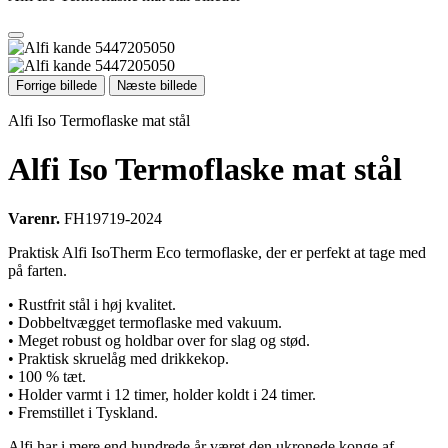
Forrige billede
Næste billede
Alfi Iso Termoflaske mat stål
Alfi Iso Termoflaske mat stål
Varenr.
FH19719-2024
Praktisk Alfi IsoTherm Eco termoflaske, der er perfekt at tage med
på farten.
• Rustfrit stål i høj kvalitet.
• Dobbeltvægget termoflaske med vakuum.
• Meget robust og holdbar over for slag og stød.
• Praktisk skruelåg med drikkekop.
• 100 % tæt.
• Holder varmt i 12 timer, holder koldt i 24 timer.
• Fremstillet i Tyskland.
Alfi har i mere end hundrede år været den ukronede konge af