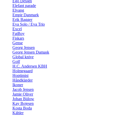
Ego Design
Elefant parade
Elvang
Empir Danmark
Erik Bagger
Eva Solo / Eva Trio
Excel
FatBoy
Fiskars
Gense
Georg Jensen
Georg Jensen Damask
Global knive
Golf
H.C. Andersen KBH
Holmegaard
Hoptimist
Håndklæder
Ikoner
Jacob Jensen
Jamie Oliver
Johan Bülow
Kay Bojesen
Kosta Boda
Kähler