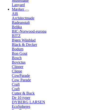
Musemåtte
Lanyard
Mærker
Alfi
Architectmade
Badeanstalt
Belika
BIC-Norwood-europa
BITZ
Bjørn Wiinblad
Black & Decker
Bodum
Bon Gout
Bosch
Bovictus
Clipper
Clique
CowParade
Cow Parade
Craft
Craft
Cutter & Buck
De 10 typer
DYBERG LARSEN
EcoSpheres