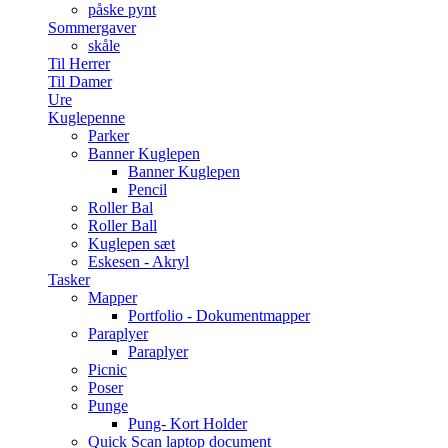
påske pynt
Sommergaver
skåle
Til Herrer
Til Damer
Ure
Kuglepenne
Parker
Banner Kuglepen
Banner Kuglepen
Pencil
Roller Bal
Roller Ball
Kuglepen sæt
Eskesen - Akryl
Tasker
Mapper
Portfolio - Dokumentmapper
Paraplyer
Paraplyer
Picnic
Poser
Punge
Pung- Kort Holder
Quick Scan laptop document