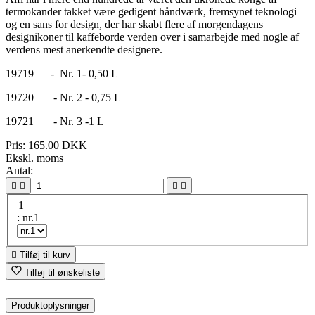
termokander takket være gedigent håndværk, fremsynet teknologi
og en sans for design, der har skabt flere af morgendagens
designikoner til kaffeborde verden over i samarbejde med nogle af
verdens mest anerkendte designere.
19719 - Nr. 1- 0,50 L
19720 - Nr. 2 - 0,75 L
19721 - Nr. 3 -1 L
Pris:
165.00 DKK
Ekskl. moms
Antal:




1
: nr.1

Tilføj til kurv
Tilføj til ønskeliste
Produktoplysninger