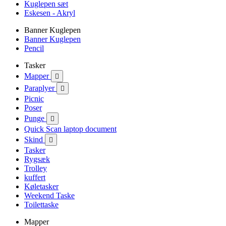
Kuglepen sæt
Eskesen - Akryl
Banner Kuglepen
Banner Kuglepen
Pencil
Tasker
Mapper

Paraplyer

Picnic
Poser
Punge

Quick Scan laptop document
Skind

Tasker
Rygsæk
Trolley
kuffert
Køletasker
Weekend Taske
Toilettaske
Mapper