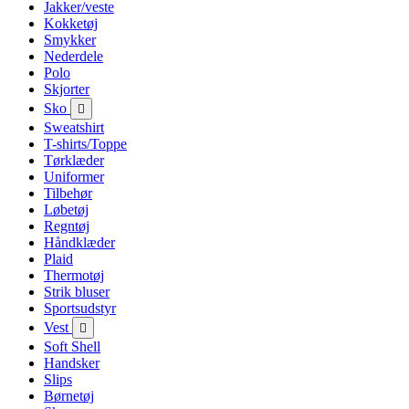
Jakker/veste
Kokketøj
Smykker
Nederdele
Polo
Skjorter
Sko

Sweatshirt
T-shirts/Toppe
Tørklæder
Uniformer
Tilbehør
Løbetøj
Regntøj
Håndklæder
Plaid
Thermotøj
Strik bluser
Sportsudstyr
Vest

Soft Shell
Handsker
Slips
Børnetøj