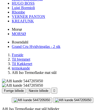
HUGO BOSS
Luigi Bormioli
Rhombe
VERNER PANTON
KREAFUNK
Morsø
MORSØ
Rosendahl
Grand Cru Hvidvinsglas - 2 stk
Forside
Til hjemmet
Til Køkkenet
termokande
Alfi Iso Termoflaske mat stål
Forrige billede
Næste billede

Alfi Iso Termoflaske mat stål billeder