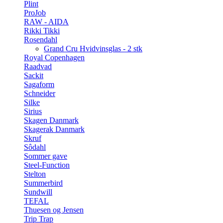
Plint
ProJob
RAW - AIDA
Rikki Tikki
Rosendahl
Grand Cru Hvidvinsglas - 2 stk
Royal Copenhagen
Raadvad
Sackit
Sagaform
Schneider
Silke
Sirius
Skagen Danmark
Skagerak Danmark
Skruf
Sôdahl
Sommer gave
Steel-Function
Stelton
Summerbird
Sundwill
TEFAL
Thuesen og Jensen
Trip Trap