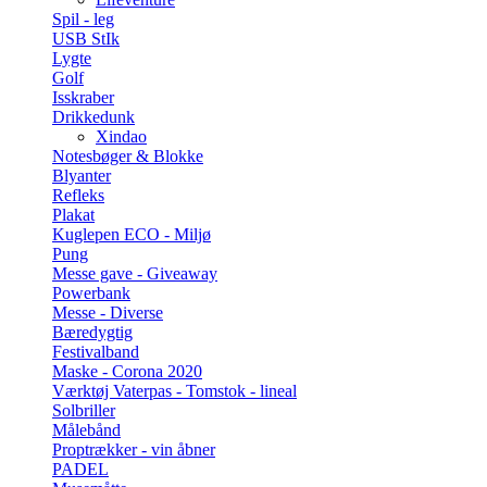
Spil - leg
USB StIk
Lygte
Golf
Isskraber
Drikkedunk
Xindao
Notesbøger & Blokke
Blyanter
Refleks
Plakat
Kuglepen ECO - Miljø
Pung
Messe gave - Giveaway
Powerbank
Messe - Diverse
Bæredygtig
Festivalband
Maske - Corona 2020
Værktøj Vaterpas - Tomstok - lineal
Solbriller
Målebånd
Proptrækker - vin åbner
PADEL