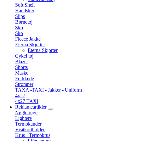
Soft Shell
Handsker
Slips
Børnetøj
Sko
Sko
Fleece Jakke
Eterna Skjorter
Eterna Skjorter
Cykel tøj
Blazer
Shorts
Maske
Forklæde
Strømper
TAXA -TAXI - Jakker - Uniform
4x27
4x27 TAXI
Reklameartikler
Nøgleringe
Lightere
Termokander
Visitkortholder
Krus - Termokrus
Lifeventure