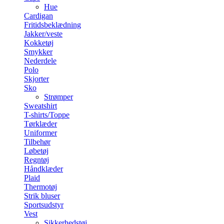
Hue
Cardigan
Fritidsbeklædning
Jakker/veste
Kokketøj
Smykker
Nederdele
Polo
Skjorter
Sko
Strømper
Sweatshirt
T-shirts/Toppe
Tørklæder
Uniformer
Tilbehør
Løbetøj
Regntøj
Håndklæder
Plaid
Thermotøj
Strik bluser
Sportsudstyr
Vest
Sikkerhedstøj