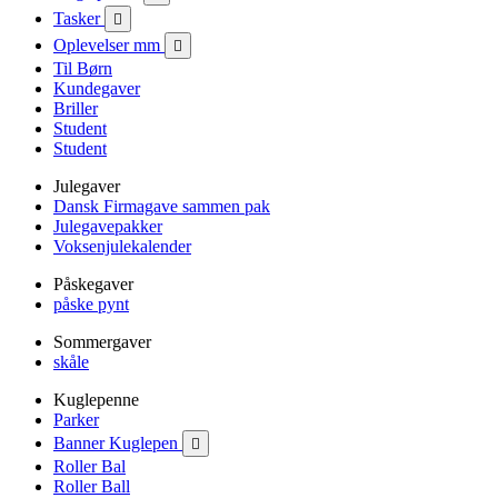
Tasker

Oplevelser mm

Til Børn
Kundegaver
Briller
Student
Student
Julegaver
Dansk Firmagave sammen pak
Julegavepakker
Voksenjulekalender
Påskegaver
påske pynt
Sommergaver
skåle
Kuglepenne
Parker
Banner Kuglepen

Roller Bal
Roller Ball