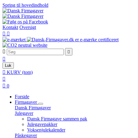
Spring til hovedindhold
Kontakt
Oversigt





Luk

KURV
(tom)


0
Forside
Firmagaver
Dansk Firmagaver
Julegaver
Dansk Firmagave sammen pak
Julegavepakker
Voksenjulekalender
Påskegaver