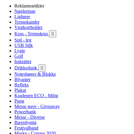
Reklameartikler
Nøgleringe
Lightere
Termokander
Visitkortholder
Krus - Termokrus

Spil - leg
USB StIk
Lygte
Golf
Isskraber
Drikkedunk

Notesbøger & Blokke
Blyanter
Refleks
Plakat
Kuglepen ECO - Miljø
Pung
Messe gave - Giveaway
Powerbank
Messe - Diverse
Bæredygtig
Festivalband
Maske - Corona 2020