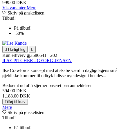
999.00 DKK
Vis varianter
Mere
Skriv på ønskelisten
Tilbud!
På tilbud!
-50%

Hurtigt kig

Kun erhverv
gj3586641 - 202-
ILSE PITCHER - GEORG JENSEN
Ilse Crawfords koncept med at skabe værdi i dagligdagens små
øjeblikke kommer til udtryk i disse nye design i hendes...
Bedoemt
ud af 5 stjerner baseret paa
anmeldelser
594.00 DKK
1,188.00 DKK
Tilføj til kurv
Mere
Skriv på ønskelisten
Tilbud!
På tilbud!