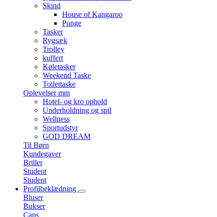
Skind
House of Kangaroo
Punge
Tasker
Rygsæk
Trolley
kuffert
Køletasker
Weekend Taske
Toilettaske
Oplevelser mm
Hotel- og kro ophold
Underholdning og spil
Wellness
Sportudstyr
GOD DREAM
Til Børn
Kundegaver
Briller
Student
Student
Profilbeklædning
Bluser
Bukser
Caps