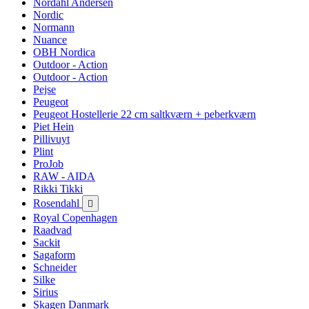
Nordahl Andersen
Nordic
Normann
Nuance
OBH Nordica
Outdoor - Action
Outdoor - Action
Pejse
Peugeot
Peugeot Hostellerie 22 cm saltkværn + peberkværn
Piet Hein
Pillivuyt
Plint
ProJob
RAW - AIDA
Rikki Tikki
Rosendahl

Royal Copenhagen
Raadvad
Sackit
Sagaform
Schneider
Silke
Sirius
Skagen Danmark