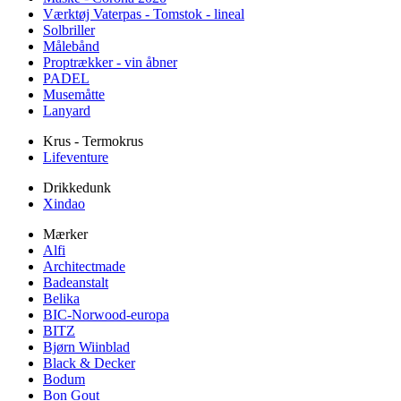
Værktøj Vaterpas - Tomstok - lineal
Solbriller
Målebånd
Proptrækker - vin åbner
PADEL
Musemåtte
Lanyard
Krus - Termokrus
Lifeventure
Drikkedunk
Xindao
Mærker
Alfi
Architectmade
Badeanstalt
Belika
BIC-Norwood-europa
BITZ
Bjørn Wiinblad
Black & Decker
Bodum
Bon Gout