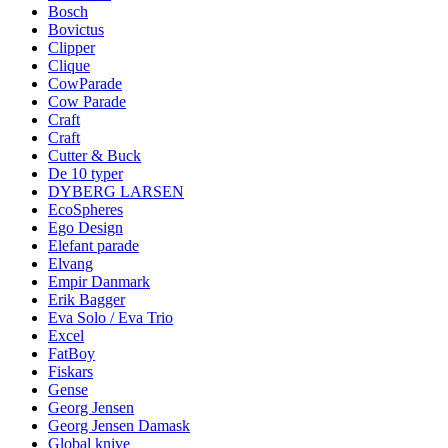
Bosch
Bovictus
Clipper
Clique
CowParade
Cow Parade
Craft
Craft
Cutter & Buck
De 10 typer
DYBERG LARSEN
EcoSpheres
Ego Design
Elefant parade
Elvang
Empir Danmark
Erik Bagger
Eva Solo / Eva Trio
Excel
FatBoy
Fiskars
Gense
Georg Jensen
Georg Jensen Damask
Global knive