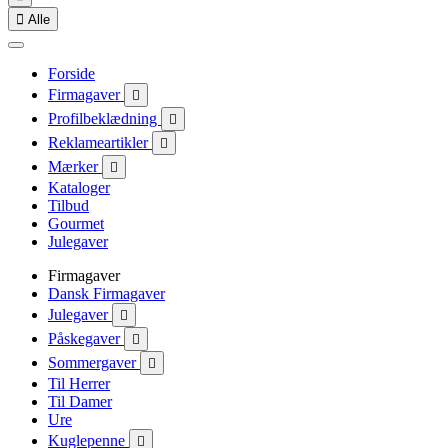

Alle
Forside
Firmagaver

Profilbeklædning

Reklameartikler

Mærker

Kataloger
Tilbud
Gourmet
Julegaver
Firmagaver
Dansk Firmagaver
Julegaver

Påskegaver

Sommergaver

Til Herrer
Til Damer
Ure
Kuglepenne
