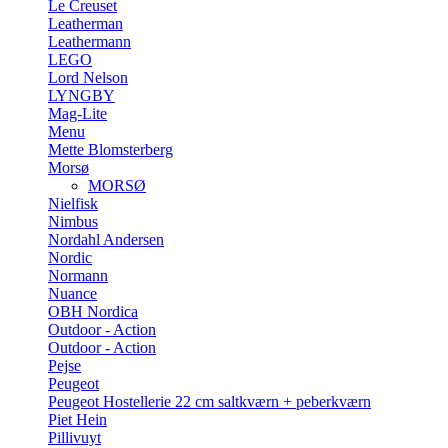
Le Creuset
Leatherman
Leathermann
LEGO
Lord Nelson
LYNGBY
Mag-Lite
Menu
Mette Blomsterberg
Morsø
MORSØ
Nielfisk
Nimbus
Nordahl Andersen
Nordic
Normann
Nuance
OBH Nordica
Outdoor - Action
Outdoor - Action
Pejse
Peugeot
Peugeot Hostellerie 22 cm saltkværn + peberkværn
Piet Hein
Pillivuyt