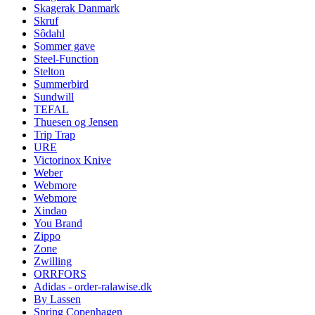
Skagerak Danmark
Skruf
Sôdahl
Sommer gave
Steel-Function
Stelton
Summerbird
Sundwill
TEFAL
Thuesen og Jensen
Trip Trap
URE
Victorinox Knive
Weber
Webmore
Webmore
Xindao
You Brand
Zippo
Zone
Zwilling
ORRFORS
Adidas - order-ralawise.dk
By Lassen
Spring Copenhagen