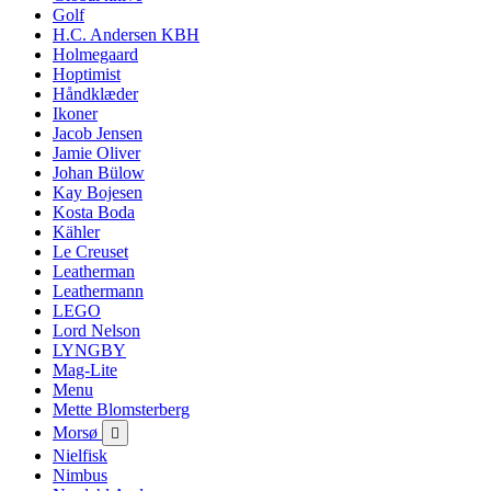
Golf
H.C. Andersen KBH
Holmegaard
Hoptimist
Håndklæder
Ikoner
Jacob Jensen
Jamie Oliver
Johan Bülow
Kay Bojesen
Kosta Boda
Kähler
Le Creuset
Leatherman
Leathermann
LEGO
Lord Nelson
LYNGBY
Mag-Lite
Menu
Mette Blomsterberg
Morsø

Nielfisk
Nimbus