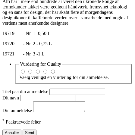
Alfi har i mere end hundrede år været den ukronede konge af
termokander takket være gedigent håndværk, fremsynet teknologi
og en sans for design, der har skabt flere af morgendagens
designikoner til kaffeborde verden over i samarbejde med nogle af
verdens mest anerkendte designere.
19719 - Nr. 1- 0,50 L
19720 - Nr. 2 - 0,75 L
19721 - Nr. 3 -1 L
Vurdering for
Quality
Vaelg venligst en vurdering for din anmeldelse.
Titel paa din anmeldelse
Dit navn
Din anmeldelse
*
Paakraevede felter
Annuller
Send