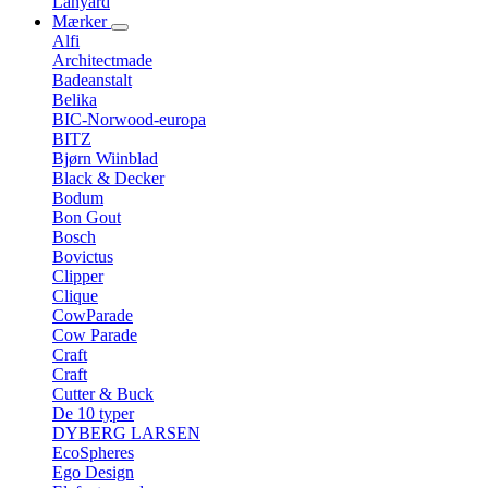
Lanyard
Mærker
Alfi
Architectmade
Badeanstalt
Belika
BIC-Norwood-europa
BITZ
Bjørn Wiinblad
Black & Decker
Bodum
Bon Gout
Bosch
Bovictus
Clipper
Clique
CowParade
Cow Parade
Craft
Craft
Cutter & Buck
De 10 typer
DYBERG LARSEN
EcoSpheres
Ego Design