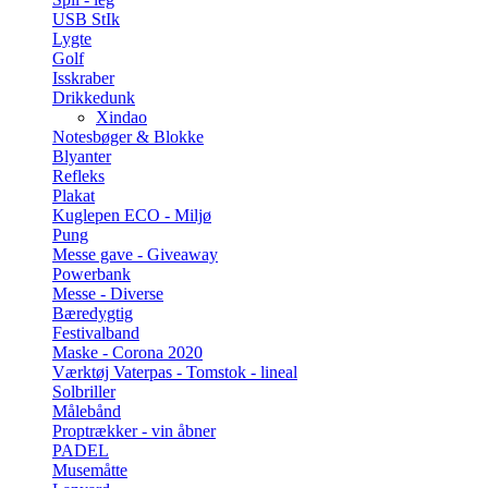
USB StIk
Lygte
Golf
Isskraber
Drikkedunk
Xindao
Notesbøger & Blokke
Blyanter
Refleks
Plakat
Kuglepen ECO - Miljø
Pung
Messe gave - Giveaway
Powerbank
Messe - Diverse
Bæredygtig
Festivalband
Maske - Corona 2020
Værktøj Vaterpas - Tomstok - lineal
Solbriller
Målebånd
Proptrækker - vin åbner
PADEL
Musemåtte