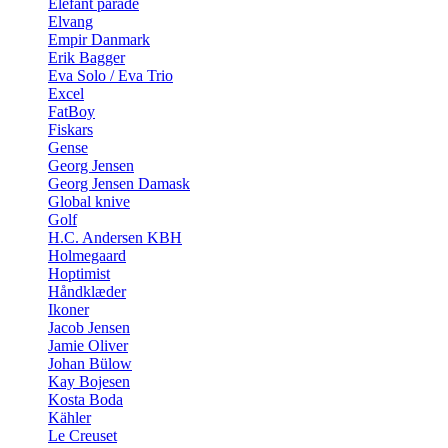
Elefant parade
Elvang
Empir Danmark
Erik Bagger
Eva Solo / Eva Trio
Excel
FatBoy
Fiskars
Gense
Georg Jensen
Georg Jensen Damask
Global knive
Golf
H.C. Andersen KBH
Holmegaard
Hoptimist
Håndklæder
Ikoner
Jacob Jensen
Jamie Oliver
Johan Bülow
Kay Bojesen
Kosta Boda
Kähler
Le Creuset