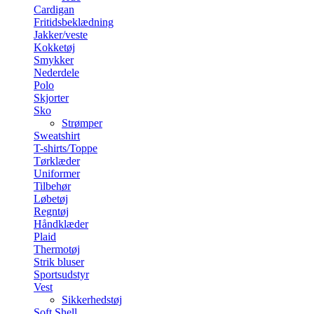
Cardigan
Fritidsbeklædning
Jakker/veste
Kokketøj
Smykker
Nederdele
Polo
Skjorter
Sko
Strømper
Sweatshirt
T-shirts/Toppe
Tørklæder
Uniformer
Tilbehør
Løbetøj
Regntøj
Håndklæder
Plaid
Thermotøj
Strik bluser
Sportsudstyr
Vest
Sikkerhedstøj
Soft Shell