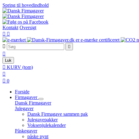
Spring til hovedindhold
Kontakt
Oversigt





Luk

KURV
(tom)


0
Forside
Firmagaver
Dansk Firmagaver
Julegaver
Dansk Firmagave sammen pak
Julegavepakker
Voksenjulekalender
Påskegaver
påske pynt