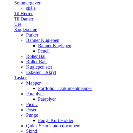
Sommergaver
skåle
Til Herrer
Til Damer
Ure
Kuglepenne
Parker
Banner Kuglepen
Banner Kuglepen
Pencil
Roller Bal
Roller Ball
Kuglepen sæt
Eskesen - Akryl
Tasker
Mapper
Portfolio - Dokumentmapper
Paraplyer
Paraplyer
Picnic
Poser
Punge
Pung- Kort Holder
Quick Scan laptop document
Skind