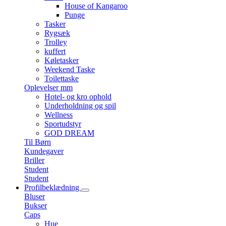
House of Kangaroo
Punge
Tasker
Rygsæk
Trolley
kuffert
Køletasker
Weekend Taske
Toilettaske
Oplevelser mm
Hotel- og kro ophold
Underholdning og spil
Wellness
Sportudstyr
GOD DREAM
Til Børn
Kundegaver
Briller
Student
Student
Profilbeklædning
Bluser
Bukser
Caps
Hue