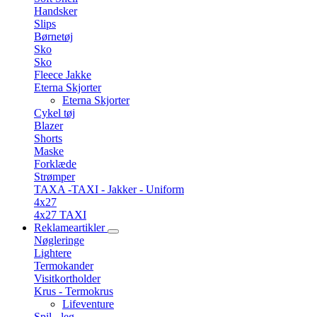
Handsker
Slips
Børnetøj
Sko
Sko
Fleece Jakke
Eterna Skjorter
Eterna Skjorter
Cykel tøj
Blazer
Shorts
Maske
Forklæde
Strømper
TAXA -TAXI - Jakker - Uniform
4x27
4x27 TAXI
Reklameartikler
Nøgleringe
Lightere
Termokander
Visitkortholder
Krus - Termokrus
Lifeventure
Spil - leg