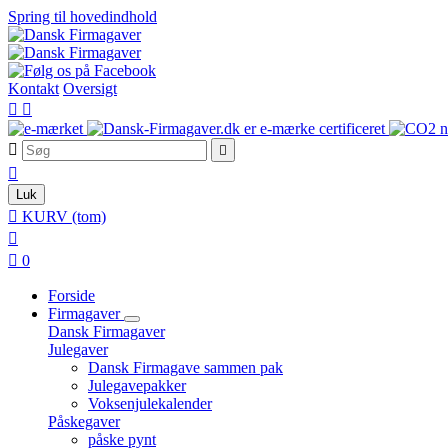
Spring til hovedindhold
Kontakt
Oversigt





Luk

KURV
(tom)


0
Forside
Firmagaver
Dansk Firmagaver
Julegaver
Dansk Firmagave sammen pak
Julegavepakker
Voksenjulekalender
Påskegaver
påske pynt