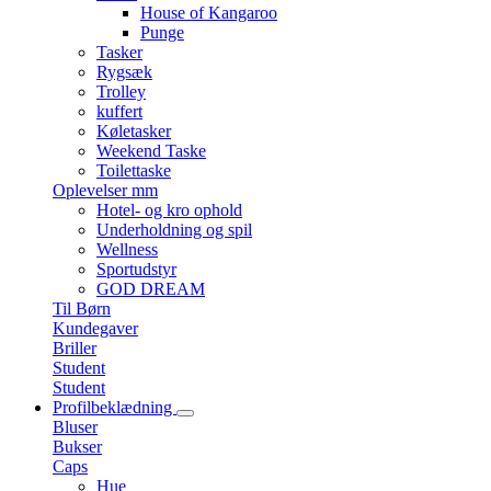
House of Kangaroo
Punge
Tasker
Rygsæk
Trolley
kuffert
Køletasker
Weekend Taske
Toilettaske
Oplevelser mm
Hotel- og kro ophold
Underholdning og spil
Wellness
Sportudstyr
GOD DREAM
Til Børn
Kundegaver
Briller
Student
Student
Profilbeklædning
Bluser
Bukser
Caps
Hue