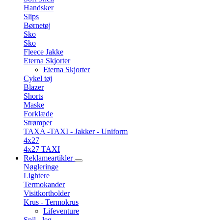
Handsker
Slips
Børnetøj
Sko
Sko
Fleece Jakke
Eterna Skjorter
Eterna Skjorter
Cykel tøj
Blazer
Shorts
Maske
Forklæde
Strømper
TAXA -TAXI - Jakker - Uniform
4x27
4x27 TAXI
Reklameartikler
Nøgleringe
Lightere
Termokander
Visitkortholder
Krus - Termokrus
Lifeventure
Spil - leg