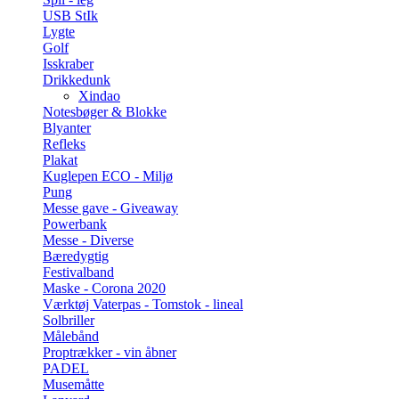
USB StIk
Lygte
Golf
Isskraber
Drikkedunk
Xindao
Notesbøger & Blokke
Blyanter
Refleks
Plakat
Kuglepen ECO - Miljø
Pung
Messe gave - Giveaway
Powerbank
Messe - Diverse
Bæredygtig
Festivalband
Maske - Corona 2020
Værktøj Vaterpas - Tomstok - lineal
Solbriller
Målebånd
Proptrækker - vin åbner
PADEL
Musemåtte