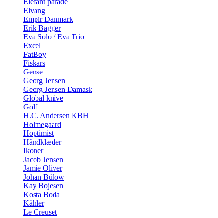
Elefant parade
Elvang
Empir Danmark
Erik Bagger
Eva Solo / Eva Trio
Excel
FatBoy
Fiskars
Gense
Georg Jensen
Georg Jensen Damask
Global knive
Golf
H.C. Andersen KBH
Holmegaard
Hoptimist
Håndklæder
Ikoner
Jacob Jensen
Jamie Oliver
Johan Bülow
Kay Bojesen
Kosta Boda
Kähler
Le Creuset