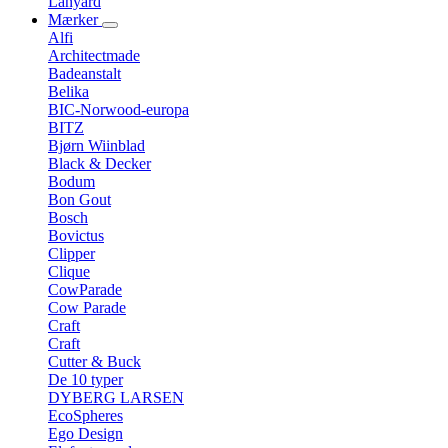
Lanyard
Mærker
Alfi
Architectmade
Badeanstalt
Belika
BIC-Norwood-europa
BITZ
Bjørn Wiinblad
Black & Decker
Bodum
Bon Gout
Bosch
Bovictus
Clipper
Clique
CowParade
Cow Parade
Craft
Craft
Cutter & Buck
De 10 typer
DYBERG LARSEN
EcoSpheres
Ego Design