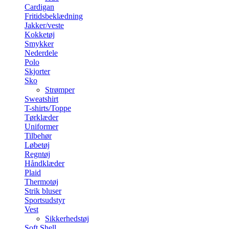
Cardigan
Fritidsbeklædning
Jakker/veste
Kokketøj
Smykker
Nederdele
Polo
Skjorter
Sko
Strømper
Sweatshirt
T-shirts/Toppe
Tørklæder
Uniformer
Tilbehør
Løbetøj
Regntøj
Håndklæder
Plaid
Thermotøj
Strik bluser
Sportsudstyr
Vest
Sikkerhedstøj
Soft Shell