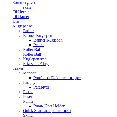
Sommergaver
skåle
Til Herrer
Til Damer
Ure
Kuglepenne
Parker
Banner Kuglepen
Banner Kuglepen
Pencil
Roller Bal
Roller Ball
Kuglepen sæt
Eskesen - Akryl
Tasker
Mapper
Portfolio - Dokumentmapper
Paraplyer
Paraplyer
Picnic
Poser
Punge
Pung- Kort Holder
Quick Scan laptop document
Skind