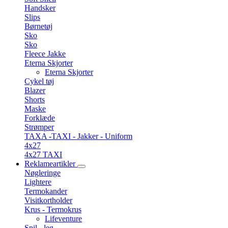
Handsker
Slips
Børnetøj
Sko
Sko
Fleece Jakke
Eterna Skjorter
Eterna Skjorter
Cykel tøj
Blazer
Shorts
Maske
Forklæde
Strømper
TAXA -TAXI - Jakker - Uniform
4x27
4x27 TAXI
Reklameartikler
Nøgleringe
Lightere
Termokander
Visitkortholder
Krus - Termokrus
Lifeventure
Spil - leg