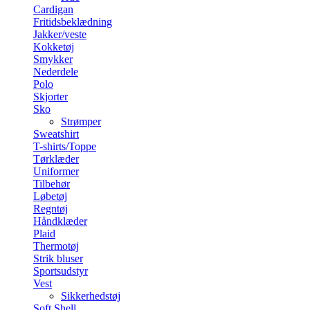
Cardigan
Fritidsbeklædning
Jakker/veste
Kokketøj
Smykker
Nederdele
Polo
Skjorter
Sko
Strømper
Sweatshirt
T-shirts/Toppe
Tørklæder
Uniformer
Tilbehør
Løbetøj
Regntøj
Håndklæder
Plaid
Thermotøj
Strik bluser
Sportsudstyr
Vest
Sikkerhedstøj
Soft Shell