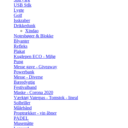
USB StIk
Lygte
Golf
Isskraber
Drikkedunk
Xindao
Notesbøger & Blokke
Blyanter
Refleks
Plakat
Kuglepen ECO - Miljø
Pung
Messe gave - Giveaway
Powerbank
Messe - Diverse
Bæredygtig
Festivalband
Maske - Corona 2020
Værktøj Vaterpas - Tomstok - lineal
Solbriller
Målebånd
Proptrækker - vin åbner
PADEL
Musemåtte