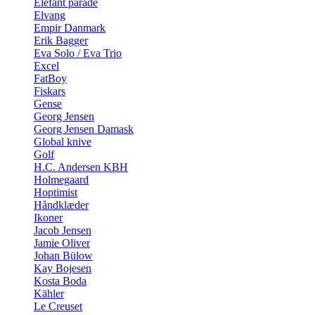
Elefant parade
Elvang
Empir Danmark
Erik Bagger
Eva Solo / Eva Trio
Excel
FatBoy
Fiskars
Gense
Georg Jensen
Georg Jensen Damask
Global knive
Golf
H.C. Andersen KBH
Holmegaard
Hoptimist
Håndklæder
Ikoner
Jacob Jensen
Jamie Oliver
Johan Bülow
Kay Bojesen
Kosta Boda
Kähler
Le Creuset