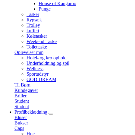
House of Kangaroo
Punge
Tasker
Rygsæk
Trolley
kuffert
Køletasker
Weekend Taske
Toilettaske
Oplevelser mm
Hotel- og kro ophold
Underholdning og spil
Wellness
Sportudstyr
GOD DREAM
Til Børn
Kundegaver
Briller
Student
Student
Profilbeklædning
Bluser
Bukser
Caps
Hue