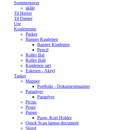
Sommergaver
skåle
Til Herrer
Til Damer
Ure
Kuglepenne
Parker
Banner Kuglepen
Banner Kuglepen
Pencil
Roller Bal
Roller Ball
Kuglepen sæt
Eskesen - Akryl
Tasker
Mapper
Portfolio - Dokumentmapper
Paraplyer
Paraplyer
Picnic
Poser
Punge
Pung- Kort Holder
Quick Scan laptop document
Skind