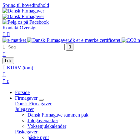
Spring til hovedindhold
Kontakt
Oversigt





Luk

KURV
(tom)


0
Forside
Firmagaver
Dansk Firmagaver
Julegaver
Dansk Firmagave sammen pak
Julegavepakker
Voksenjulekalender
Påskegaver
påske pynt