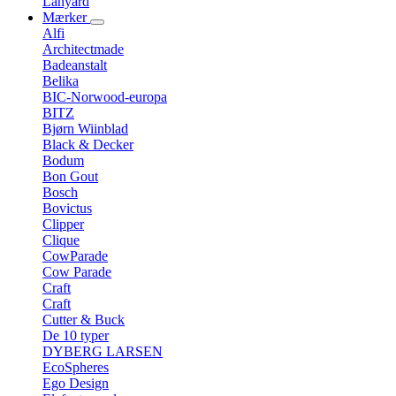
Lanyard
Mærker
Alfi
Architectmade
Badeanstalt
Belika
BIC-Norwood-europa
BITZ
Bjørn Wiinblad
Black & Decker
Bodum
Bon Gout
Bosch
Bovictus
Clipper
Clique
CowParade
Cow Parade
Craft
Craft
Cutter & Buck
De 10 typer
DYBERG LARSEN
EcoSpheres
Ego Design