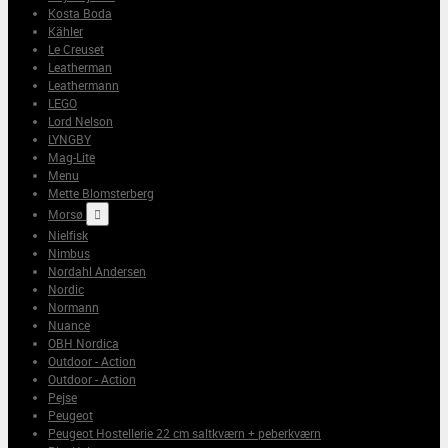
Kosta Boda
Kähler
Le Creuset
Leatherman
Leathermann
LEGO
Lord Nelson
LYNGBY
Mag-Lite
Menu
Mette Blomsterberg
Morsø

Nielfisk
Nimbus
Nordahl Andersen
Nordic
Normann
Nuance
OBH Nordica
Outdoor - Action
Outdoor - Action
Pejse
Peugeot
Peugeot Hostellerie 22 cm saltkværn + peberkværn