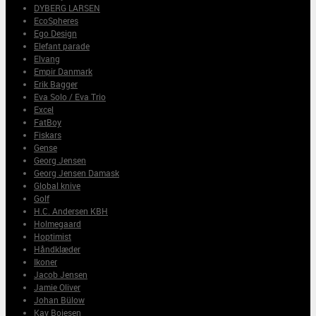
DYBERG LARSEN
EcoSpheres
Ego Design
Elefant parade
Elvang
Empir Danmark
Erik Bagger
Eva Solo / Eva Trio
Excel
FatBoy
Fiskars
Gense
Georg Jensen
Georg Jensen Damask
Global knive
Golf
H.C. Andersen KBH
Holmegaard
Hoptimist
Håndklæder
Ikoner
Jacob Jensen
Jamie Oliver
Johan Bülow
Kay Bojesen