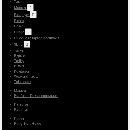
Tasker
Mapper

Paraplyer

Picnic
Poser
Punge

Quick Scan laptop document
Skind

Tasker
Rygsæk
Trolley
kuffert
Køletasker
Weekend Taske
Toilettaske
Mapper
Portfolio - Dokumentmapper
Paraplyer
Paraplyer
Punge
Pung- Kort Holder