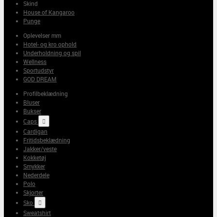
Skind
House of Kangaroo
Punge
Oplevelser mm
Hotel- og kro ophold
Underholdning og spil
Wellness
Sportudstyr
GOD DREAM
Profilbeklædning
Bluser
Bukser
Caps

Cardigan
Fritidsbeklædning
Jakker/veste
Kokketøj
Smykker
Nederdele
Polo
Skjorter
Sko

Sweatshirt