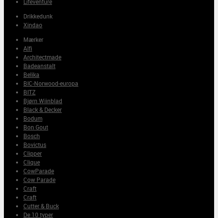
Lifeventure
Drikkedunk
Xindao
Mærker
Alfi
Architectmade
Badeanstalt
Belika
BIC-Norwood-europa
BITZ
Bjørn Wiinblad
Black & Decker
Bodum
Bon Gout
Bosch
Bovictus
Clipper
Clique
CowParade
Cow Parade
Craft
Craft
Cutter & Buck
De 10 typer