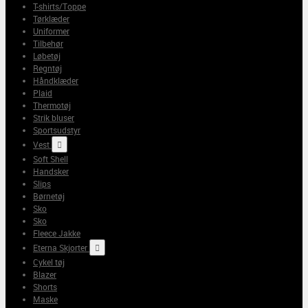
T-shirts/Toppe
Tørklæder
Uniformer
Tilbehør
Løbetøj
Regntøj
Håndklæder
Plaid
Thermotøj
Strik bluser
Sportsudstyr
Vest

Soft Shell
Handsker
Slips
Børnetøj
Sko
Sko
Fleece Jakke
Eterna Skjorter

Cykel tøj
Blazer
Shorts
Maske