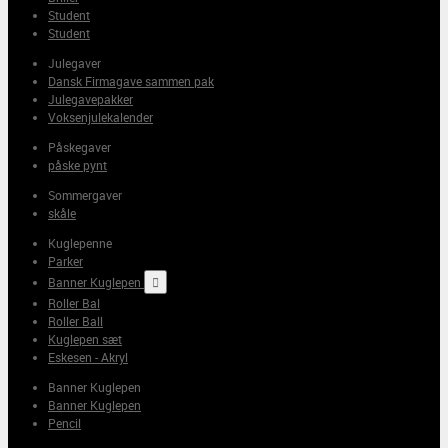
Student
Student
Julegaver
Dansk Firmagave sammen pak
Julegavepakker
Voksenjulekalender
Påskegaver
påske pynt
Sommergaver
skåle
Kuglepenne
Parker
Banner Kuglepen

Roller Bal
Roller Ball
Kuglepen sæt
Eskesen - Akryl
Banner Kuglepen
Banner Kuglepen
Pencil