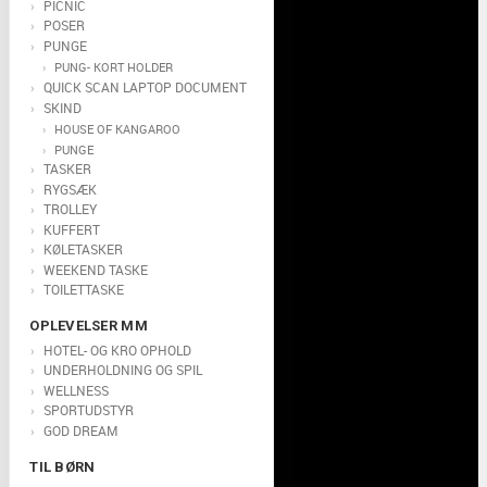
PICNIC
POSER
PUNGE
PUNG- KORT HOLDER
QUICK SCAN LAPTOP DOCUMENT
SKIND
HOUSE OF KANGAROO
PUNGE
TASKER
RYGSÆK
TROLLEY
KUFFERT
KØLETASKER
WEEKEND TASKE
TOILETTASKE
OPLEVELSER MM
HOTEL- OG KRO OPHOLD
UNDERHOLDNING OG SPIL
WELLNESS
SPORTUDSTYR
GOD DREAM
TIL BØRN