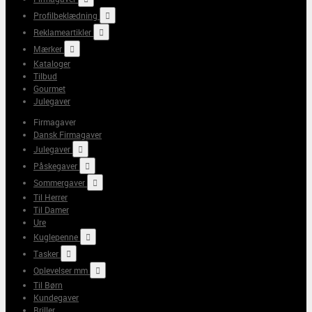
Profilbeklædning

Reklameartikler

Mærker

Kataloger
Tilbud
Gourmet
Julegaver
Firmagaver
Dansk Firmagaver
Julegaver

Påskegaver

Sommergaver

Til Herrer
Til Damer
Ure
Kuglepenne

Tasker

Oplevelser mm

Til Børn
Kundegaver
Briller