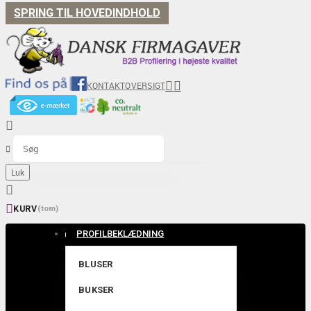
SPRING TIL HOVEDINDHOLD


KONTAKT
OVERSIGT


Luk


KURV
(tom)
PROFILBEKLÆDNING
BLUSER
BUKSER