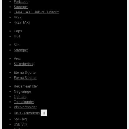
Forklæde
Strømper
TAXA -TAXI - Jakker - Uniform
4x27
4x27 TAXI
Caps
Hue
Sko
Strømper
Vest
Sikkerhedstøj
Eterna Skjorter
Eterna Skjorter
Reklameartikler
Nøgleringe
Lightere
Termokander
Visitkortholder
Krus - Termokrus

Spil - leg
USB StIk