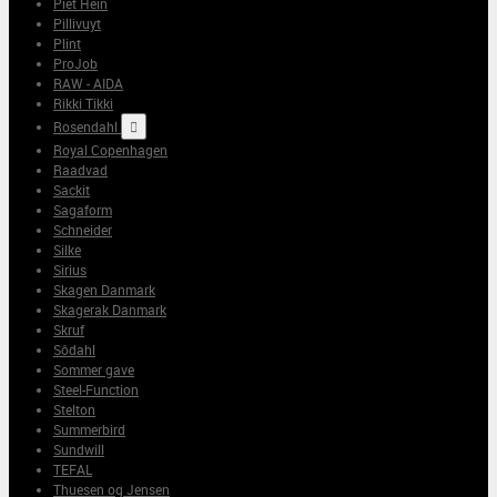
Piet Hein
Pillivuyt
Plint
ProJob
RAW - AIDA
Rikki Tikki
Rosendahl

Royal Copenhagen
Raadvad
Sackit
Sagaform
Schneider
Silke
Sirius
Skagen Danmark
Skagerak Danmark
Skruf
Sôdahl
Sommer gave
Steel-Function
Stelton
Summerbird
Sundwill
TEFAL
Thuesen og Jensen