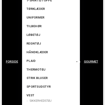
T-SHIRTS/TOPPE
TØRKLÆDER
UNIFORMER
TILBEHØR
LØBETØJ
REGNTØJ
HÅNDKLÆDER
PLAID
FORSIDE
GOURMET
THERMOTØJ
STRIK BLUSER
SPORTSUDSTYR
VEST
SIKKERHEDSTØJ