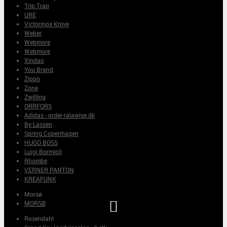
Trip Trap
URE
Victorinox Knive
Weber
Webmore
Webmore
Xindao
You Brand
Zippo
Zone
Zwilling
ORRFORS
Adidas - order-ralawise.dk
By Lassen
Spring Copenhagen
HUGO BOSS
Luigi Bormioli
Rhombe
VERNER PANTON
KREAFUNK
Morsø

MORSØ
Rosendahl