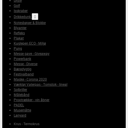
Lygte
Golf
Isskraber
Drikkedunk

Notesbøger & Blokke
Blyanter
Refleks
Plakat
Kuglepen ECO - Miljø
Pung
Messe gave - Giveaway
Powerbank
Messe - Diverse
Bæredygtig
Festivalband
Maske - Corona 2020
Værktøj Vaterpas - Tomstok - lineal
Solbriller
Målebånd
Proptrækker - vin åbner
PADEL
Musemåtte
Lanyard
Krus - Termokrus