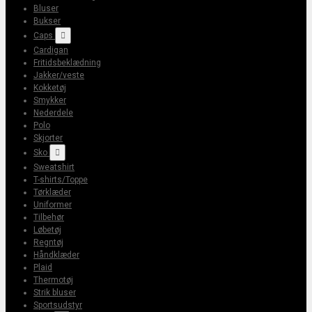
Bluser
Bukser
Caps

Cardigan
Fritidsbeklædning
Jakker/veste
Kokketøj
Smykker
Nederdele
Polo
Skjorter
Sko

Sweatshirt
T-shirts/Toppe
Tørklæder
Uniformer
Tilbehør
Løbetøj
Regntøj
Håndklæder
Plaid
Thermotøj
Strik bluser
Sportsudstyr