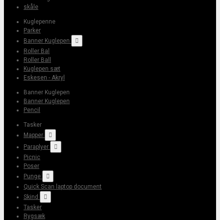
skåle
Kuglepenne
Parker
Banner Kuglepen

Roller Bal
Roller Ball
Kuglepen sæt
Eskesen - Akryl
Banner Kuglepen
Banner Kuglepen
Pencil
Tasker
Mapper

Paraplyer

Picnic
Poser
Punge

Quick Scan laptop document
Skind

Tasker
Rygsæk