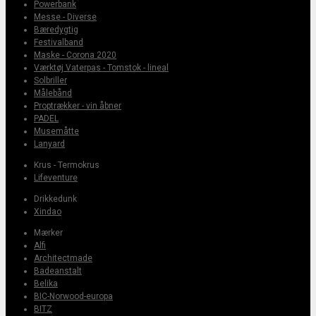
Powerbank
Messe - Diverse
Bæredygtig
Festivalband
Maske - Corona 2020
Værktøj Vaterpas - Tomstok - lineal
Solbriller
Målebånd
Proptrækker - vin åbner
PADEL
Musemåtte
Lanyard
Krus - Termokrus
Lifeventure
Drikkedunk
Xindao
Mærker
Alfi
Architectmade
Badeanstalt
Belika
BIC-Norwood-europa
BITZ