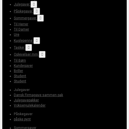
Julegaver

Påskegaver

Sommergaver

Til Herrer
Til Damer
Ure
Kuglepenne

Tasker

Oplevelser mm

Til Børn
Kundegaver
Briller
Student
Student
Julegaver
Dansk Firmagave sammen pak
Julegavepakker
Voksenjulekalender
Påskegaver
påske pynt
Sommergaver