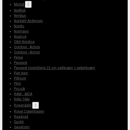
Morsø

Nielfisk
Nimbus
Nordahl Andersen
Nordic
Normann
Nuance
OBH Nordica
Outdoor - Action
Outdoor - Action
Pejse
Peugeot
Peugeot Hostellerie 22 cm saltkværn + peberkværn
Piet Hein
Pillivuyt
Plint
ProJob
RAW - AIDA
Rikki Tikki
Rosendahl

Royal Copenhagen
Raadvad
Sackit
Sagaform