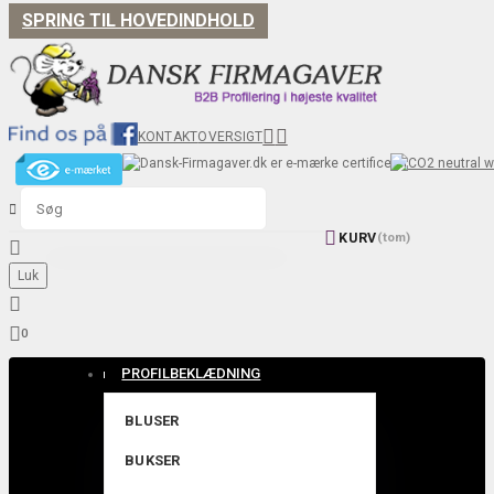
SPRING TIL HOVEDINDHOLD


KONTAKT
OVERSIGT


KURV
(tom)

Luk


0
PROFILBEKLÆDNING
BLUSER
BUKSER