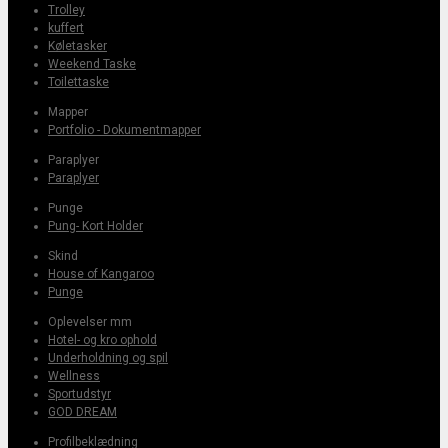
Trolley
kuffert
Køletasker
Weekend Taske
Toilettaske
Mapper
Portfolio - Dokumentmapper
Paraplyer
Paraplyer
Punge
Pung- Kort Holder
Skind
House of Kangaroo
Punge
Oplevelser mm
Hotel- og kro ophold
Underholdning og spil
Wellness
Sportudstyr
GOD DREAM
Profilbeklædning