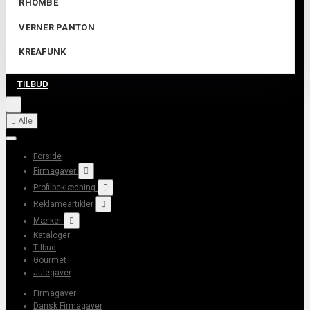
RHOMBE
VERNER PANTON
KREAFUNK
TILBUD


Alle
Forside
Firmagaver

Profilbeklædning

Reklameartikler

Mærker

Kataloger
Tilbud
Gourmet
Julegaver
Firmagaver
Dansk Firmagaver