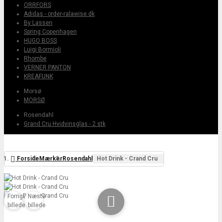
ORRFORS
Adidas - order-ralawise.dk
By Lassen
Spring Copenhagen
HUGO BOSS
Luigi Bormioli
Rhombe
VERNER PANTON
KREAFUNK
Morsø
MORSØ
Rosendahl
Grand Cru Hvidvinsglas - 2 stk
Forside
Mærker
Rosendahl
Hot Drink - Crand Cru
Forrige
Næste

billede
billede