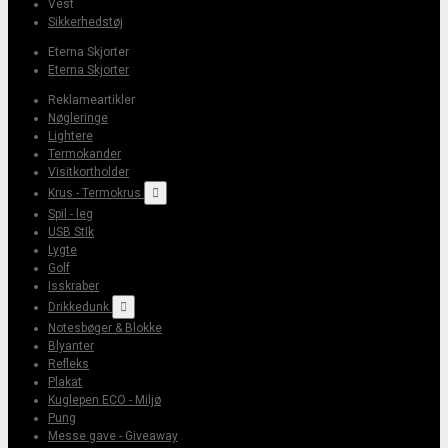
Vest
Sikkerhedstøj
Eterna Skjorter
Eterna Skjorter
Reklameartikler
Nøgleringe
Lightere
Termokander
Visitkortholder
Krus - Termokrus

Spil - leg
USB StIk
Lygte
Golf
Isskraber
Drikkedunk

Notesbøger & Blokke
Blyanter
Refleks
Plakat
Kuglepen ECO - Miljø
Pung
Messe gave - Giveaway