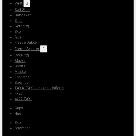
Vest

Soft Shell
Handsker
Slips
Børnetøj
Sko
Sko
Fleece Jakke
Eterna Skjorter

Cykel tøj
Blazer
Shorts
Maske
Forklæde
Strømper
TAXA -TAXI - Jakker - Uniform
4x27
4x27 TAXI
Caps
Hue
Sko
Strømper