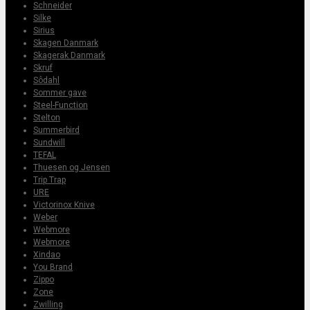
Schneider
Silke
Sirius
Skagen Danmark
Skagerak Danmark
Skruf
Sôdahl
Sommer gave
Steel-Function
Stelton
Summerbird
Sundwill
TEFAL
Thuesen og Jensen
Trip Trap
URE
Victorinox Knive
Weber
Webmore
Webmore
Xindao
You Brand
Zippo
Zone
Zwilling