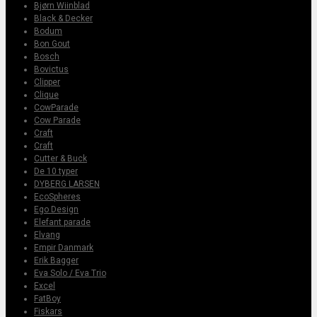
Bjørn Wiinblad
Black & Decker
Bodum
Bon Gout
Bosch
Bovictus
Clipper
Clique
CowParade
Cow Parade
Craft
Craft
Cutter & Buck
De 10 typer
DYBERG LARSEN
EcoSpheres
Ego Design
Elefant parade
Elvang
Empir Danmark
Erik Bagger
Eva Solo / Eva Trio
Excel
FatBoy
Fiskars