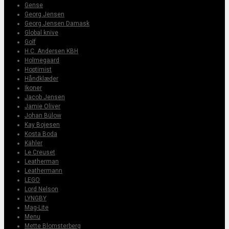
Gense
Georg Jensen
Georg Jensen Damask
Global knive
Golf
H.C. Andersen KBH
Holmegaard
Hoptimist
Håndklæder
Ikoner
Jacob Jensen
Jamie Oliver
Johan Bülow
Kay Bojesen
Kosta Boda
Kähler
Le Creuset
Leatherman
Leathermann
LEGO
Lord Nelson
LYNGBY
Mag-Lite
Menu
Mette Blomsterberg