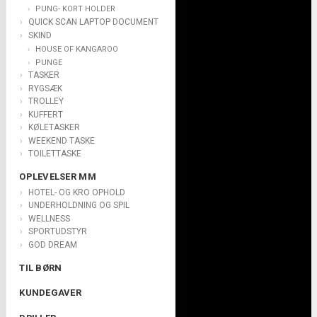
PUNG- KORT HOLDER
QUICK SCAN LAPTOP DOCUMENT
SKIND
HOUSE OF KANGAROO
PUNGE
TASKER
RYGSÆK
TROLLEY
KUFFERT
KØLETASKER
WEEKEND TASKE
TOILETTASKE
OPLEVELSER MM
HOTEL- OG KRO OPHOLD
UNDERHOLDNING OG SPIL
WELLNESS
SPORTUDSTYR
GOD DREAM
TIL BØRN
KUNDEGAVER