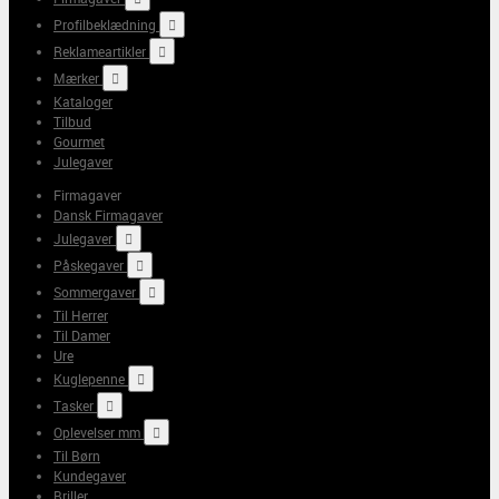
Profilbeklædning

Reklameartikler

Mærker

Kataloger
Tilbud
Gourmet
Julegaver
Firmagaver
Dansk Firmagaver
Julegaver

Påskegaver

Sommergaver

Til Herrer
Til Damer
Ure
Kuglepenne

Tasker

Oplevelser mm

Til Børn
Kundegaver
Briller