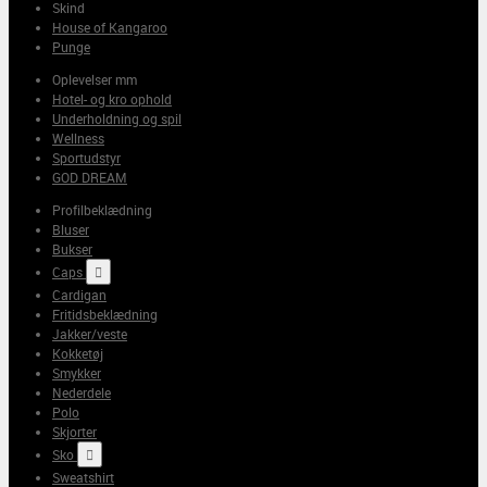
Skind
House of Kangaroo
Punge
Oplevelser mm
Hotel- og kro ophold
Underholdning og spil
Wellness
Sportudstyr
GOD DREAM
Profilbeklædning
Bluser
Bukser
Caps

Cardigan
Fritidsbeklædning
Jakker/veste
Kokketøj
Smykker
Nederdele
Polo
Skjorter
Sko

Sweatshirt