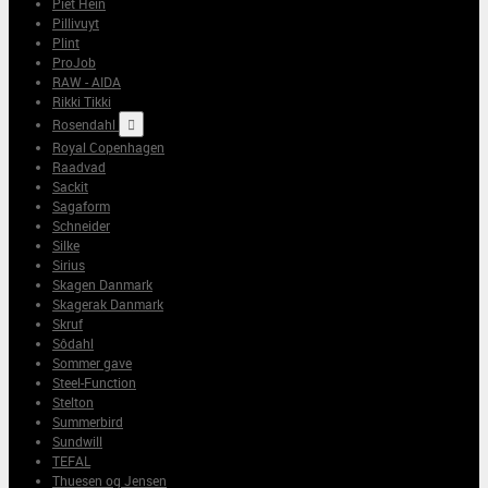
Piet Hein
Pillivuyt
Plint
ProJob
RAW - AIDA
Rikki Tikki
Rosendahl

Royal Copenhagen
Raadvad
Sackit
Sagaform
Schneider
Silke
Sirius
Skagen Danmark
Skagerak Danmark
Skruf
Sôdahl
Sommer gave
Steel-Function
Stelton
Summerbird
Sundwill
TEFAL
Thuesen og Jensen