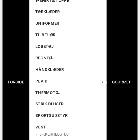
T-SHIRTS/TOPPE
TØRKLÆDER
UNIFORMER
TILBEHØR
LØBETØJ
REGNTØJ
HÅNDKLÆDER
PLAID
FORSIDE
GOURMET
THERMOTØJ
STRIK BLUSER
SPORTSUDSTYR
VEST
SIKKERHEDSTØJ