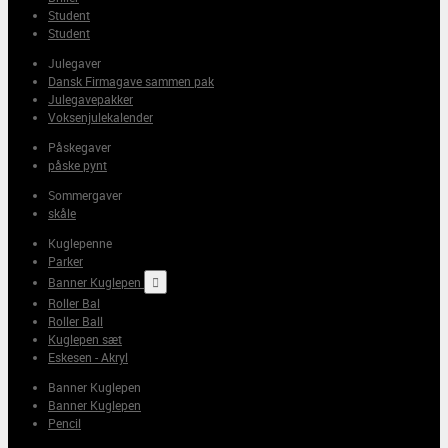
Student
Student
Julegaver
Dansk Firmagave sammen pak
Julegavepakker
Voksenjulekalender
Påskegaver
påske pynt
Sommergaver
skåle
Kuglepenne
Parker
Banner Kuglepen

Roller Bal
Roller Ball
Kuglepen sæt
Eskesen - Akryl
Banner Kuglepen
Banner Kuglepen
Pencil