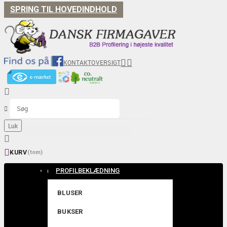
SPRING TIL HOVEDINDHOLD


KONTAKT
OVERSIGT


Luk


KURV
(tom)
PROFILBEKLÆDNING
BLUSER
BUKSER