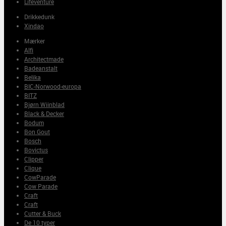
Lifeventure
Drikkedunk
Xindao
Mærker
Alfi
Architectmade
Badeanstalt
Belika
BIC-Norwood-europa
BITZ
Bjørn Wiinblad
Black & Decker
Bodum
Bon Gout
Bosch
Bovictus
Clipper
Clique
CowParade
Cow Parade
Craft
Craft
Cutter & Buck
De 10 typer