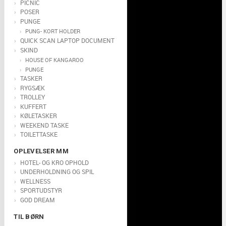
PICNIC
POSER
PUNGE
PUNG- KORT HOLDER
QUICK SCAN LAPTOP DOCUMENT
SKIND
HOUSE OF KANGAROO
PUNGE
TASKER
RYGSÆK
TROLLEY
KUFFERT
KØLETASKER
WEEKEND TASKE
TOILETTASKE
OPLEVELSER MM
HOTEL- OG KRO OPHOLD
UNDERHOLDNING OG SPIL
WELLNESS
SPORTUDSTYR
GOD DREAM
TIL BØRN