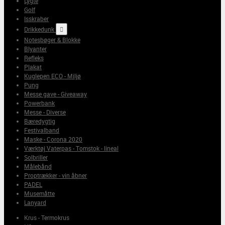
Lygte
Golf
Isskraber
Drikkedunk

Notesbøger & Blokke
Blyanter
Refleks
Plakat
Kuglepen ECO - Miljø
Pung
Messe gave - Giveaway
Powerbank
Messe - Diverse
Bæredygtig
Festivalband
Maske - Corona 2020
Værktøj Vaterpas - Tomstok - lineal
Solbriller
Målebånd
Proptrækker - vin åbner
PADEL
Musemåtte
Lanyard
Krus - Termokrus