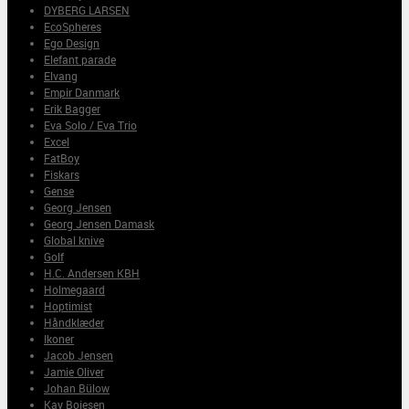
DYBERG LARSEN
EcoSpheres
Ego Design
Elefant parade
Elvang
Empir Danmark
Erik Bagger
Eva Solo / Eva Trio
Excel
FatBoy
Fiskars
Gense
Georg Jensen
Georg Jensen Damask
Global knive
Golf
H.C. Andersen KBH
Holmegaard
Hoptimist
Håndklæder
Ikoner
Jacob Jensen
Jamie Oliver
Johan Bülow
Kay Bojesen