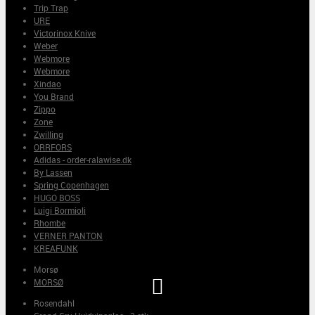
Trip Trap
URE
Victorinox Knive
Weber
Webmore
Webmore
Xindao
You Brand
Zippo
Zone
Zwilling
ORRFORS
Adidas - order-ralawise.dk
By Lassen
Spring Copenhagen
HUGO BOSS
Luigi Bormioli
Rhombe
VERNER PANTON
KREAFUNK
Morsø

MORSØ
Rosendahl