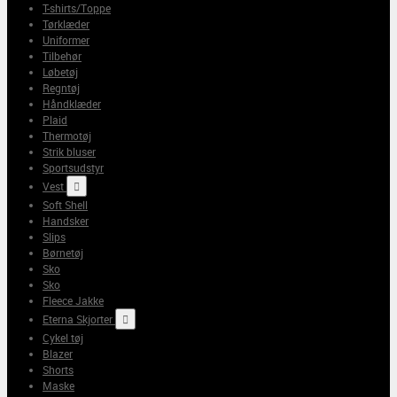
T-shirts/Toppe
Tørklæder
Uniformer
Tilbehør
Løbetøj
Regntøj
Håndklæder
Plaid
Thermotøj
Strik bluser
Sportsudstyr
Vest

Soft Shell
Handsker
Slips
Børnetøj
Sko
Sko
Fleece Jakke
Eterna Skjorter

Cykel tøj
Blazer
Shorts
Maske