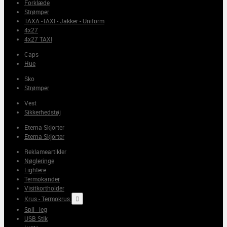
Forklæde
Strømper
TAXA -TAXI - Jakker - Uniform
4x27
4x27 TAXI
Caps
Hue
Sko
Strømper
Vest
Sikkerhedstøj
Eterna Skjorter
Eterna Skjorter
Reklameartikler
Nøgleringe
Lightere
Termokander
Visitkortholder
Krus - Termokrus

Spil - leg
USB StIk