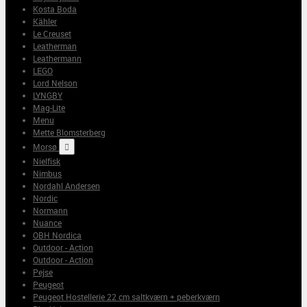
Kosta Boda
Kähler
Le Creuset
Leatherman
Leathermann
LEGO
Lord Nelson
LYNGBY
Mag-Lite
Menu
Mette Blomsterberg
Morsø

Nielfisk
Nimbus
Nordahl Andersen
Nordic
Normann
Nuance
OBH Nordica
Outdoor - Action
Outdoor - Action
Pejse
Peugeot
Peugeot Hostellerie 22 cm saltkværn + peberkværn