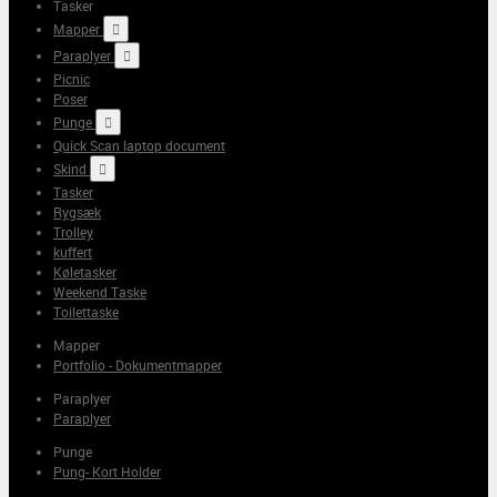
Tasker
Mapper

Paraplyer

Picnic
Poser
Punge

Quick Scan laptop document
Skind

Tasker
Rygsæk
Trolley
kuffert
Køletasker
Weekend Taske
Toilettaske
Mapper
Portfolio - Dokumentmapper
Paraplyer
Paraplyer
Punge
Pung- Kort Holder