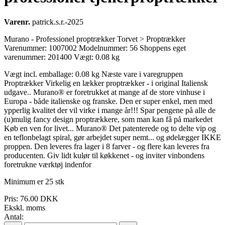
Varenr.
patrick.s.r.-2025
Murano - Professionel proptrækker Torvet > Proptrækker
Varenummer: 1007002 Modelnummer: 56 Shoppens eget
varenummer: 201400 Vægt: 0.08 kg
Vægt incl. emballage: 0.08 kg Næste vare i varegruppen
Proptrækker Virkelig en lækker proptrækker - i original Italiensk
udgave.. Murano® er foretrukket at mange af de store vinhuse i
Europa - både italienske og franske. Den er super enkel, men med
ypperlig kvalitet der vil virke i mange år!!! Spar pengene på alle de
(u)mulig fancy design proptrækkere, som man kan få på markedet
Køb en ven for livet... Murano® Det patenterede og to delte vip og
en teflonbelagt spiral, gør arbejdet super nemt... og ødelægger IKKE
proppen. Den leveres fra lager i 8 farver - og flere kan leveres fra
producenten. Giv lidt kulør til køkkenet - og inviter vinbondens
foretrukne værktøj indenfor
Minimum er 25 stk
Pris:
76.00 DKK
Ekskl. moms
Antal: