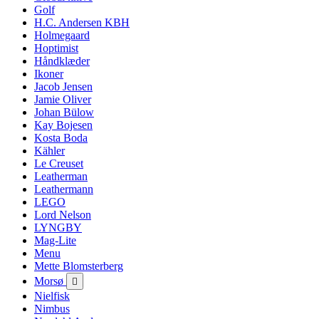
Golf
H.C. Andersen KBH
Holmegaard
Hoptimist
Håndklæder
Ikoner
Jacob Jensen
Jamie Oliver
Johan Bülow
Kay Bojesen
Kosta Boda
Kähler
Le Creuset
Leatherman
Leathermann
LEGO
Lord Nelson
LYNGBY
Mag-Lite
Menu
Mette Blomsterberg
Morsø

Nielfisk
Nimbus