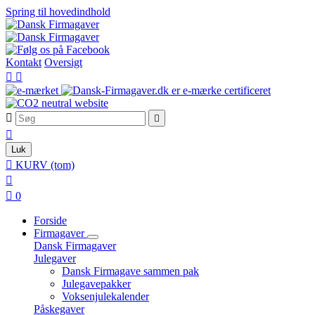
Spring til hovedindhold
Kontakt
Oversigt





Luk

KURV
(tom)


0
Forside
Firmagaver
Dansk Firmagaver
Julegaver
Dansk Firmagave sammen pak
Julegavepakker
Voksenjulekalender
Påskegaver