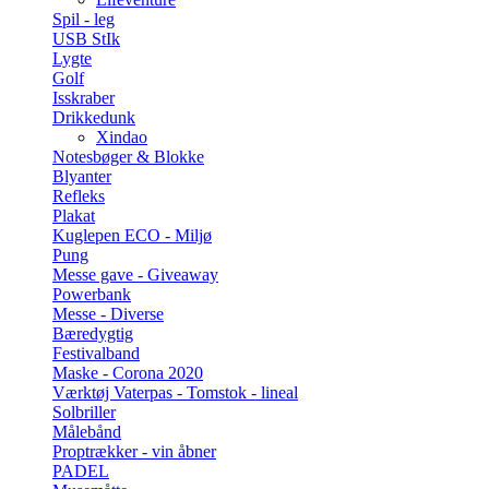
Spil - leg
USB StIk
Lygte
Golf
Isskraber
Drikkedunk
Xindao
Notesbøger & Blokke
Blyanter
Refleks
Plakat
Kuglepen ECO - Miljø
Pung
Messe gave - Giveaway
Powerbank
Messe - Diverse
Bæredygtig
Festivalband
Maske - Corona 2020
Værktøj Vaterpas - Tomstok - lineal
Solbriller
Målebånd
Proptrækker - vin åbner
PADEL