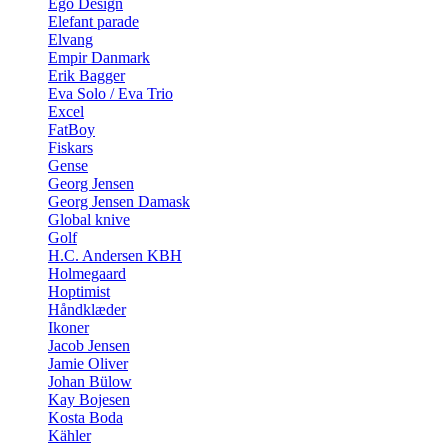
Ego Design
Elefant parade
Elvang
Empir Danmark
Erik Bagger
Eva Solo / Eva Trio
Excel
FatBoy
Fiskars
Gense
Georg Jensen
Georg Jensen Damask
Global knive
Golf
H.C. Andersen KBH
Holmegaard
Hoptimist
Håndklæder
Ikoner
Jacob Jensen
Jamie Oliver
Johan Bülow
Kay Bojesen
Kosta Boda
Kähler