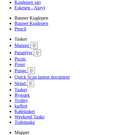
Kuglepen sæt
Eskesen - Akryl
Banner Kuglepen
Banner Kuglepen
Pencil
Tasker
Mapper

Paraplyer

Picnic
Poser
Punge

Quick Scan laptop document
Skind

Tasker
Rygsæk
Trolley
kuffert
Køletasker
Weekend Taske
Toilettaske
Mapper