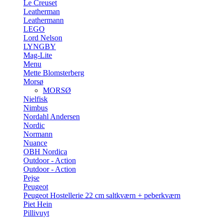
Le Creuset
Leatherman
Leathermann
LEGO
Lord Nelson
LYNGBY
Mag-Lite
Menu
Mette Blomsterberg
Morsø
MORSØ
Nielfisk
Nimbus
Nordahl Andersen
Nordic
Normann
Nuance
OBH Nordica
Outdoor - Action
Outdoor - Action
Pejse
Peugeot
Peugeot Hostellerie 22 cm saltkværn + peberkværn
Piet Hein
Pillivuyt