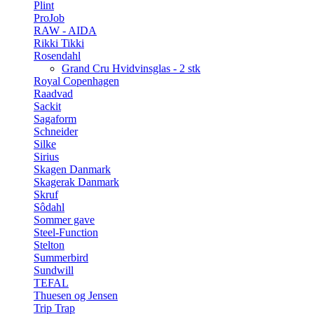
Plint
ProJob
RAW - AIDA
Rikki Tikki
Rosendahl
Grand Cru Hvidvinsglas - 2 stk
Royal Copenhagen
Raadvad
Sackit
Sagaform
Schneider
Silke
Sirius
Skagen Danmark
Skagerak Danmark
Skruf
Sôdahl
Sommer gave
Steel-Function
Stelton
Summerbird
Sundwill
TEFAL
Thuesen og Jensen
Trip Trap