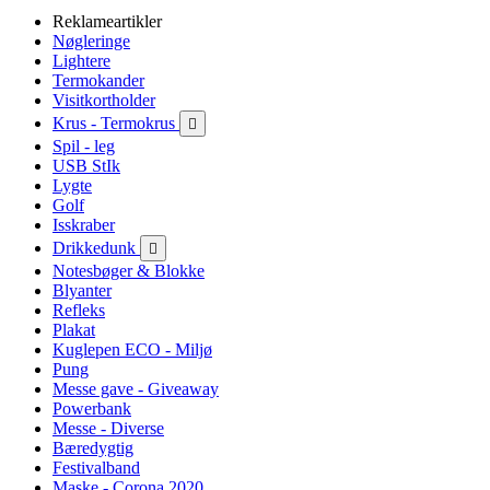
Reklameartikler
Nøgleringe
Lightere
Termokander
Visitkortholder
Krus - Termokrus

Spil - leg
USB StIk
Lygte
Golf
Isskraber
Drikkedunk

Notesbøger & Blokke
Blyanter
Refleks
Plakat
Kuglepen ECO - Miljø
Pung
Messe gave - Giveaway
Powerbank
Messe - Diverse
Bæredygtig
Festivalband
Maske - Corona 2020