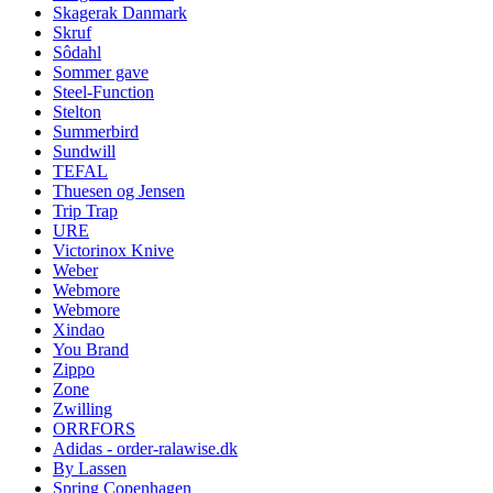
Skagerak Danmark
Skruf
Sôdahl
Sommer gave
Steel-Function
Stelton
Summerbird
Sundwill
TEFAL
Thuesen og Jensen
Trip Trap
URE
Victorinox Knive
Weber
Webmore
Webmore
Xindao
You Brand
Zippo
Zone
Zwilling
ORRFORS
Adidas - order-ralawise.dk
By Lassen
Spring Copenhagen