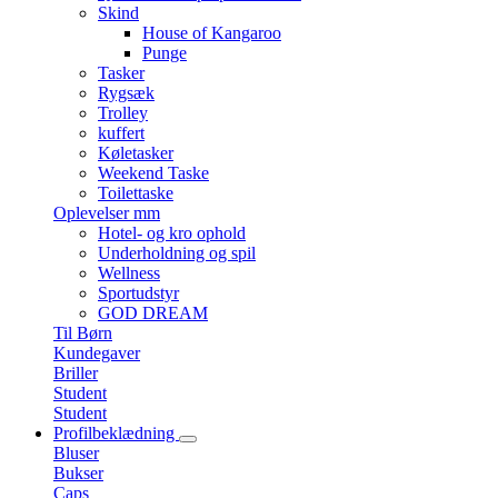
Skind
House of Kangaroo
Punge
Tasker
Rygsæk
Trolley
kuffert
Køletasker
Weekend Taske
Toilettaske
Oplevelser mm
Hotel- og kro ophold
Underholdning og spil
Wellness
Sportudstyr
GOD DREAM
Til Børn
Kundegaver
Briller
Student
Student
Profilbeklædning
Bluser
Bukser
Caps