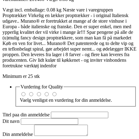
Vægt incl. emballage: 0.08 kg Næste vare i varegruppen
Proptrækker Virkelig en lækker proptrækker - i original Italiensk
udgave.. Murano® er foretrukket at mange af de store vinhuse i
Europa - både italienske og franske. Den er super enkel, men med
ypperlig kvalitet der vil virke i mange år!!! Spar pengene på alle de
(u)mulig fancy design proptrækkere, som man kan få på markedet
Køb en ven for livet... Murano® Det patenterede og to delte vip og
en teflonbelagt spiral, gør arbejdet super nemt... og ødelægger IKKE
proppen. Den leveres fra lager i 8 farver - og flere kan leveres fra
producenten. Giv lidt kulør til køkkenet - og inviter vinbondens
foretrukne værktøj indenfor
Minimum er 25 stk
Vurdering for
Quality
Vaelg venligst en vurdering for din anmeldelse.
Titel paa din anmeldelse
Dit navn
Din anmeldelse