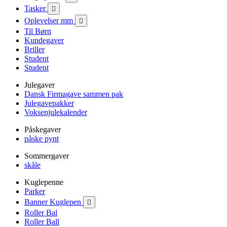
Tasker

Oplevelser mm

Til Børn
Kundegaver
Briller
Student
Student
Julegaver
Dansk Firmagave sammen pak
Julegavepakker
Voksenjulekalender
Påskegaver
påske pynt
Sommergaver
skåle
Kuglepenne
Parker
Banner Kuglepen

Roller Bal
Roller Ball