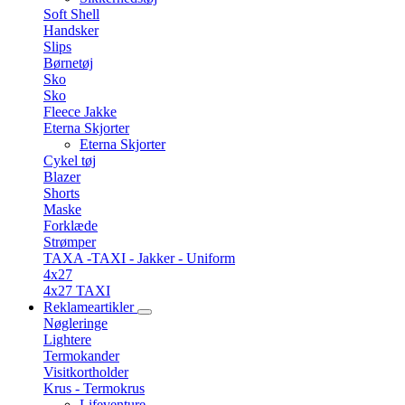
Soft Shell
Handsker
Slips
Børnetøj
Sko
Sko
Fleece Jakke
Eterna Skjorter
Eterna Skjorter
Cykel tøj
Blazer
Shorts
Maske
Forklæde
Strømper
TAXA -TAXI - Jakker - Uniform
4x27
4x27 TAXI
Reklameartikler
Nøgleringe
Lightere
Termokander
Visitkortholder
Krus - Termokrus
Lifeventure