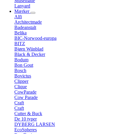
Musemåtte
Lanyard
Mærker
Alfi
Architectmade
Badeanstalt
Belika
BIC-Norwood-europa
BITZ
Bjørn Wiinblad
Black & Decker
Bodum
Bon Gout
Bosch
Bovictus
Clipper
Clique
CowParade
Cow Parade
Craft
Craft
Cutter & Buck
De 10 typer
DYBERG LARSEN
EcoSpheres