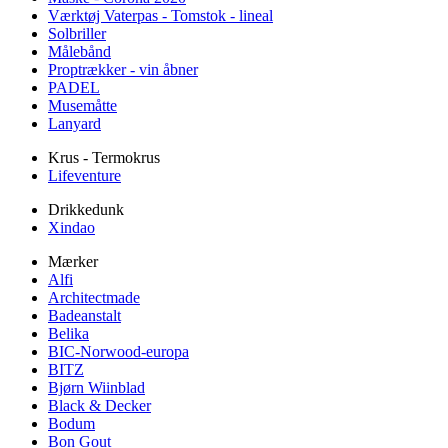
Værktøj Vaterpas - Tomstok - lineal
Solbriller
Målebånd
Proptrækker - vin åbner
PADEL
Musemåtte
Lanyard
Krus - Termokrus
Lifeventure
Drikkedunk
Xindao
Mærker
Alfi
Architectmade
Badeanstalt
Belika
BIC-Norwood-europa
BITZ
Bjørn Wiinblad
Black & Decker
Bodum
Bon Gout