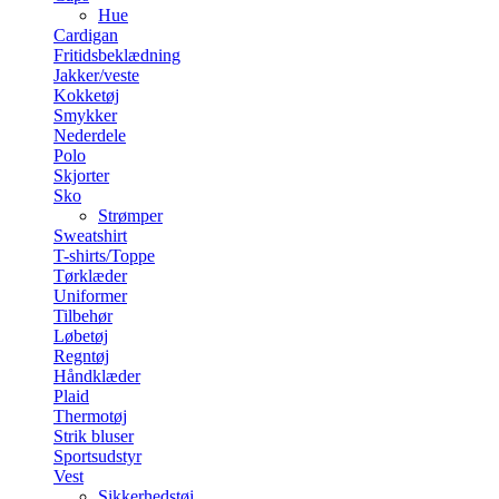
Hue
Cardigan
Fritidsbeklædning
Jakker/veste
Kokketøj
Smykker
Nederdele
Polo
Skjorter
Sko
Strømper
Sweatshirt
T-shirts/Toppe
Tørklæder
Uniformer
Tilbehør
Løbetøj
Regntøj
Håndklæder
Plaid
Thermotøj
Strik bluser
Sportsudstyr
Vest
Sikkerhedstøj