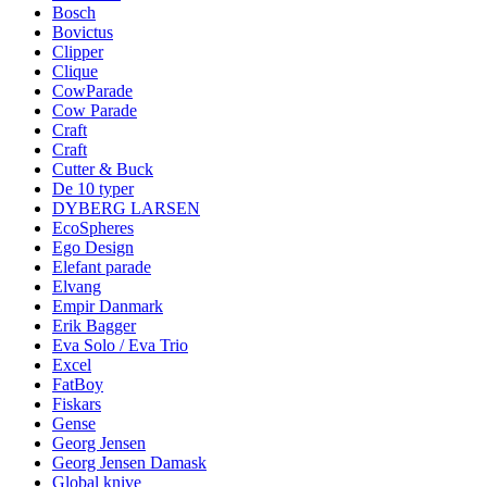
Bosch
Bovictus
Clipper
Clique
CowParade
Cow Parade
Craft
Craft
Cutter & Buck
De 10 typer
DYBERG LARSEN
EcoSpheres
Ego Design
Elefant parade
Elvang
Empir Danmark
Erik Bagger
Eva Solo / Eva Trio
Excel
FatBoy
Fiskars
Gense
Georg Jensen
Georg Jensen Damask
Global knive