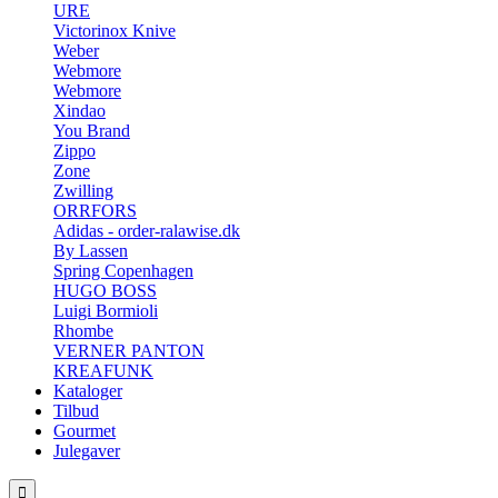
URE
Victorinox Knive
Weber
Webmore
Webmore
Xindao
You Brand
Zippo
Zone
Zwilling
ORRFORS
Adidas - order-ralawise.dk
By Lassen
Spring Copenhagen
HUGO BOSS
Luigi Bormioli
Rhombe
VERNER PANTON
KREAFUNK
Kataloger
Tilbud
Gourmet
Julegaver
