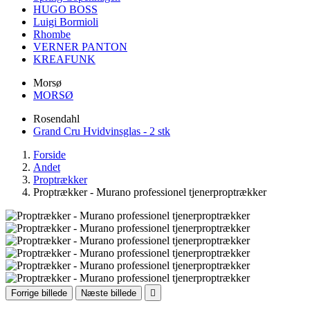
HUGO BOSS
Luigi Bormioli
Rhombe
VERNER PANTON
KREAFUNK
Morsø
MORSØ
Rosendahl
Grand Cru Hvidvinsglas - 2 stk
Forside
Andet
Proptrækker
Proptrækker - Murano professionel tjenerproptrækker
Forrige billede
Næste billede
