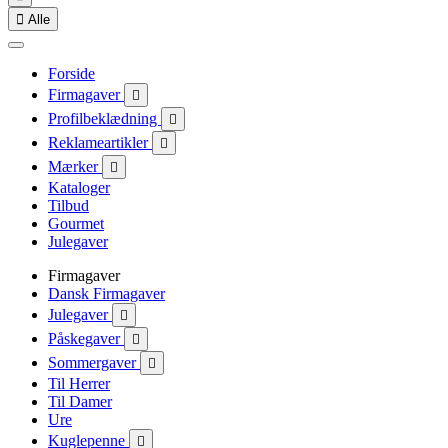

Alle
Forside
Firmagaver

Profilbeklædning

Reklameartikler

Mærker

Kataloger
Tilbud
Gourmet
Julegaver
Firmagaver
Dansk Firmagaver
Julegaver

Påskegaver

Sommergaver

Til Herrer
Til Damer
Ure
Kuglepenne
