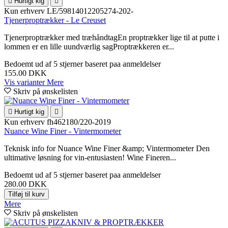

Hurtigt kig

Kun erhverv
LE/59814012205274-202-
Tjenerproptrækker - Le Creuset
Tjenerproptrækker med træhåndtagEn proptrækker lige til at putte i
lommen er en lille uundværlig sagProptrækkeren er...
Bedoemt
ud af 5 stjerner baseret paa
anmeldelser
155.00 DKK
Vis varianter
Mere
Skriv på ønskelisten

Hurtigt kig

Kun erhverv
fh462180/220-2019
Nuance Wine Finer - Vintermometer
Teknisk info for Nuance Wine Finer &amp; Vintermometer Den
ultimative løsning for vin-entusiasten! Wine Fineren...
Bedoemt
ud af 5 stjerner baseret paa
anmeldelser
280.00 DKK
Tilføj til kurv
Mere
Skriv på ønskelisten