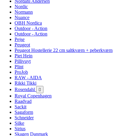
Nordahl Andersen
Nordic
Normann
Nuance
OBH Nordica
Outdoor - Action
Outdoor - Action
Pejse
Peugeot
Peugeot Hostellerie 22 cm saltkværn + peberkværn
Piet Hein
Pillivuyt
Plint
ProJob
RAW - AIDA
Rikki Tikki
Rosendahl

Royal Copenhagen
Raadvad
Sackit
Sagaform
Schneider
Silke
Sirius
Skagen Danmark