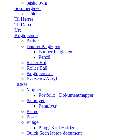
påske pynt
Sommergaver
skåle
Til Herrer
Til Damer
Ure
Kuglepenne
Parker
Banner Kuglepen
Banner Kuglepen
Pencil
Roller Bal
Roller Ball
Kuglepen sæt
Eskesen - Akryl
Tasker
Mapper
Portfolio - Dokumentmapper
Paraplyer
Paraplyer
Picnic
Poser
Punge
Pung- Kort Holder
Quick Scan laptop document