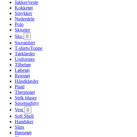
Jakker/veste
Kokketøj
Smykker
Nederdele
Polo
Skjorter
Sko

Sweatshirt
T-shirts/Toppe
Tørklæder
Uniformer
Tilbehør
Løbetøj
Regntøj
Håndklæder
Plaid
Thermotøj
Strik bluser
Sportsudstyr
Vest

Soft Shell
Handsker
Slips
Børnetøj