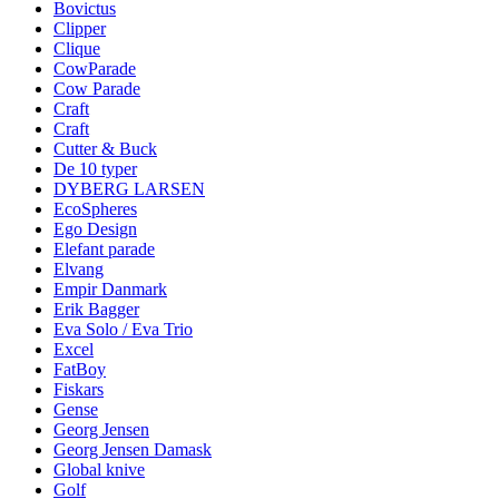
Bovictus
Clipper
Clique
CowParade
Cow Parade
Craft
Craft
Cutter & Buck
De 10 typer
DYBERG LARSEN
EcoSpheres
Ego Design
Elefant parade
Elvang
Empir Danmark
Erik Bagger
Eva Solo / Eva Trio
Excel
FatBoy
Fiskars
Gense
Georg Jensen
Georg Jensen Damask
Global knive
Golf