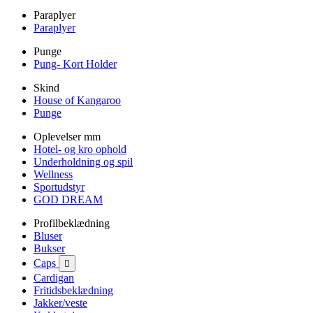
Paraplyer
Paraplyer
Punge
Pung- Kort Holder
Skind
House of Kangaroo
Punge
Oplevelser mm
Hotel- og kro ophold
Underholdning og spil
Wellness
Sportudstyr
GOD DREAM
Profilbeklædning
Bluser
Bukser
Caps

Cardigan
Fritidsbeklædning
Jakker/veste