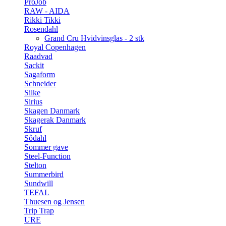
ProJob
RAW - AIDA
Rikki Tikki
Rosendahl
Grand Cru Hvidvinsglas - 2 stk
Royal Copenhagen
Raadvad
Sackit
Sagaform
Schneider
Silke
Sirius
Skagen Danmark
Skagerak Danmark
Skruf
Sôdahl
Sommer gave
Steel-Function
Stelton
Summerbird
Sundwill
TEFAL
Thuesen og Jensen
Trip Trap
URE