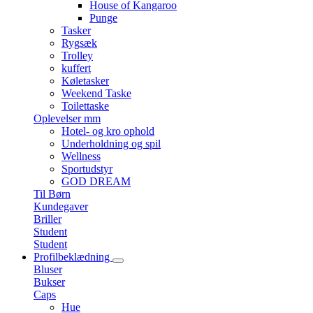
House of Kangaroo
Punge
Tasker
Rygsæk
Trolley
kuffert
Køletasker
Weekend Taske
Toilettaske
Oplevelser mm
Hotel- og kro ophold
Underholdning og spil
Wellness
Sportudstyr
GOD DREAM
Til Børn
Kundegaver
Briller
Student
Student
Profilbeklædning
Bluser
Bukser
Caps
Hue