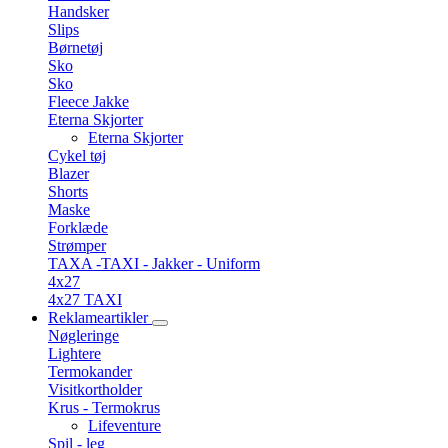
Handsker
Slips
Børnetøj
Sko
Sko
Fleece Jakke
Eterna Skjorter
Eterna Skjorter
Cykel tøj
Blazer
Shorts
Maske
Forklæde
Strømper
TAXA -TAXI - Jakker - Uniform
4x27
4x27 TAXI
Reklameartikler
Nøgleringe
Lightere
Termokander
Visitkortholder
Krus - Termokrus
Lifeventure
Spil - leg