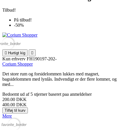
Tilbud!
På tilbud!
-50%
vorite_border

Hurtigt kig

Kun erhverv
FH190197-202-
Corium Shopper
Det store rum og forsidelommen lukkes med magnet,
bagsidelommen med lynlås. Indvendigt er der flere lommer, og
med...
Bedoemt
ud af 5 stjerner baseret paa
anmeldelser
200.00 DKK
400.00 DKK
Tilføj til kurv
Mere
favorite_border