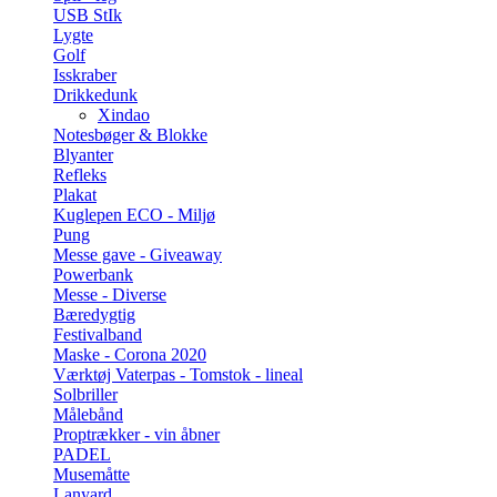
USB StIk
Lygte
Golf
Isskraber
Drikkedunk
Xindao
Notesbøger & Blokke
Blyanter
Refleks
Plakat
Kuglepen ECO - Miljø
Pung
Messe gave - Giveaway
Powerbank
Messe - Diverse
Bæredygtig
Festivalband
Maske - Corona 2020
Værktøj Vaterpas - Tomstok - lineal
Solbriller
Målebånd
Proptrækker - vin åbner
PADEL
Musemåtte
Lanyard