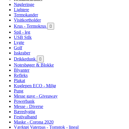
Nøgleringe
Lightere
Termokander
Visitkortholder
Krus - Termokrus

Spil - leg
USB StIk
Lygte
Golf
Isskraber
Drikkedunk

Notesbøger & Blokke
Blyanter
Refleks
Plakat
Kuglepen ECO - Miljø
Pung
Messe gave - Giveaway
Powerbank
Messe - Diverse
Bæredygtig
Festivalband
Maske - Corona 2020
Værktøj Vaterpas - Tomstok - lineal