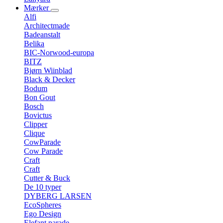
Mærker
Alfi
Architectmade
Badeanstalt
Belika
BIC-Norwood-europa
BITZ
Bjørn Wiinblad
Black & Decker
Bodum
Bon Gout
Bosch
Bovictus
Clipper
Clique
CowParade
Cow Parade
Craft
Craft
Cutter & Buck
De 10 typer
DYBERG LARSEN
EcoSpheres
Ego Design
Elefant parade