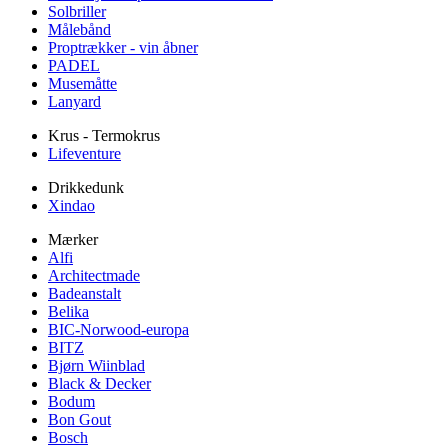
Solbriller
Målebånd
Proptrækker - vin åbner
PADEL
Musemåtte
Lanyard
Krus - Termokrus
Lifeventure
Drikkedunk
Xindao
Mærker
Alfi
Architectmade
Badeanstalt
Belika
BIC-Norwood-europa
BITZ
Bjørn Wiinblad
Black & Decker
Bodum
Bon Gout
Bosch