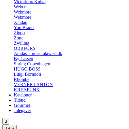
Victorinox Knive
Weber
Webmore
Webmore
Xindao
You Brand
Zippo
Zone
Zwilling
ORRFORS
Adidas - order-ralawise.dk
By Lassen
Spring Copenhagen
HUGO BOSS
Luigi Bormioli
Rhombe
VERNER PANTON
KREAFUNK
Kataloger
Tilbud
Gourmet
Julegaver


Alle