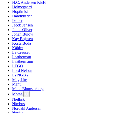
H.C. Andersen KBH
Holmegaard
Hoptimist
Håndklæder
Ikoner
Jacob Jensen
Jamie Oliver
Johan Bülow
Kay Bojesen
Kosta Boda
Kähler
Le Creuset
Leatherman
Leathermann
LEGO
Lord Nelson
LYNGBY
Mag-Lite
Menu
Mette Blomsterberg
Morsø

Nielfisk
Nimbus
Nordahl Andersen
Nordic