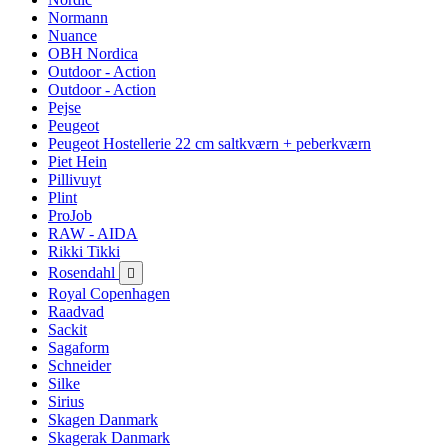
Normann
Nuance
OBH Nordica
Outdoor - Action
Outdoor - Action
Pejse
Peugeot
Peugeot Hostellerie 22 cm saltkværn + peberkværn
Piet Hein
Pillivuyt
Plint
ProJob
RAW - AIDA
Rikki Tikki
Rosendahl

Royal Copenhagen
Raadvad
Sackit
Sagaform
Schneider
Silke
Sirius
Skagen Danmark
Skagerak Danmark