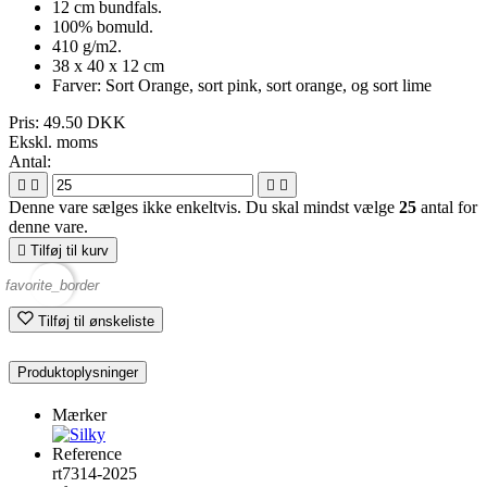
12 cm bundfals.
100% bomuld.
410 g/m2.
38 x 40 x 12 cm
Farver: Sort Orange, sort pink, sort orange, og sort lime
Pris:
49.50 DKK
Ekskl. moms
Antal:




Denne vare sælges ikke enkeltvis. Du skal mindst vælge
25
antal for
denne vare.

Tilføj til kurv
favorite_border
Tilføj til ønskeliste
Produktoplysninger
Mærker
Reference
rt7314-2025