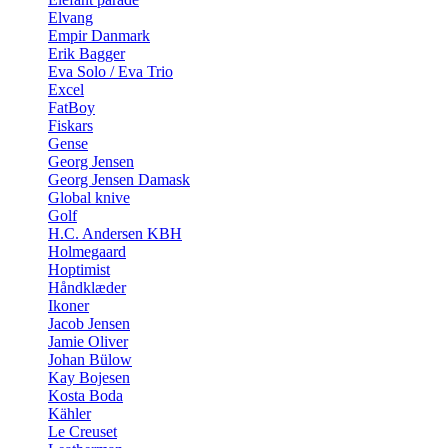
Elvang
Empir Danmark
Erik Bagger
Eva Solo / Eva Trio
Excel
FatBoy
Fiskars
Gense
Georg Jensen
Georg Jensen Damask
Global knive
Golf
H.C. Andersen KBH
Holmegaard
Hoptimist
Håndklæder
Ikoner
Jacob Jensen
Jamie Oliver
Johan Bülow
Kay Bojesen
Kosta Boda
Kähler
Le Creuset