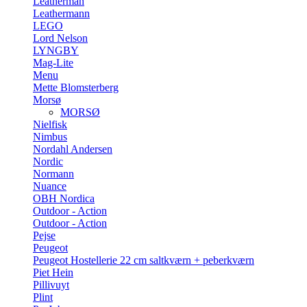
Leatherman
Leathermann
LEGO
Lord Nelson
LYNGBY
Mag-Lite
Menu
Mette Blomsterberg
Morsø
MORSØ
Nielfisk
Nimbus
Nordahl Andersen
Nordic
Normann
Nuance
OBH Nordica
Outdoor - Action
Outdoor - Action
Pejse
Peugeot
Peugeot Hostellerie 22 cm saltkværn + peberkværn
Piet Hein
Pillivuyt
Plint