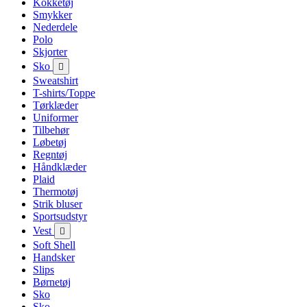
Kokketøj
Smykker
Nederdele
Polo
Skjorter
Sko

Sweatshirt
T-shirts/Toppe
Tørklæder
Uniformer
Tilbehør
Løbetøj
Regntøj
Håndklæder
Plaid
Thermotøj
Strik bluser
Sportsudstyr
Vest

Soft Shell
Handsker
Slips
Børnetøj
Sko
Sko