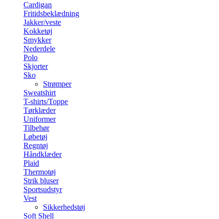
Cardigan
Fritidsbeklædning
Jakker/veste
Kokketøj
Smykker
Nederdele
Polo
Skjorter
Sko
Strømper
Sweatshirt
T-shirts/Toppe
Tørklæder
Uniformer
Tilbehør
Løbetøj
Regntøj
Håndklæder
Plaid
Thermotøj
Strik bluser
Sportsudstyr
Vest
Sikkerhedstøj
Soft Shell