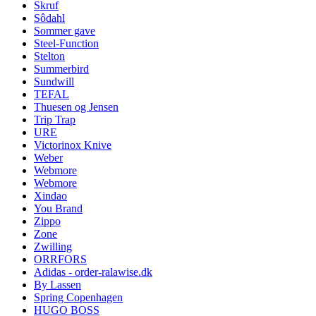
Skruf
Sôdahl
Sommer gave
Steel-Function
Stelton
Summerbird
Sundwill
TEFAL
Thuesen og Jensen
Trip Trap
URE
Victorinox Knive
Weber
Webmore
Webmore
Xindao
You Brand
Zippo
Zone
Zwilling
ORRFORS
Adidas - order-ralawise.dk
By Lassen
Spring Copenhagen
HUGO BOSS