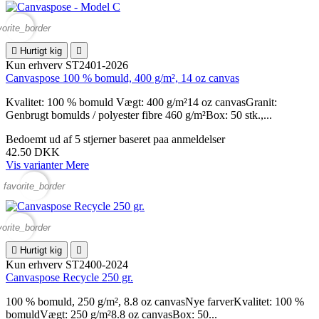
vorite_border

Hurtigt kig

Kun erhverv
ST2401-2026
Canvaspose 100 % bomuld, 400 g/m², 14 oz canvas
Kvalitet: 100 % bomuld Vægt: 400 g/m²14 oz canvasGranit:
Genbrugt bomulds / polyester fibre 460 g/m²Box: 50 stk.,...
Bedoemt
ud af 5 stjerner baseret paa
anmeldelser
42.50 DKK
Vis varianter
Mere
favorite_border
vorite_border

Hurtigt kig

Kun erhverv
ST2400-2024
Canvaspose Recycle 250 gr.
100 % bomuld, 250 g/m², 8.8 oz canvasNye farverKvalitet: 100 %
bomuldVægt: 250 g/m²8.8 oz canvasBox: 50...