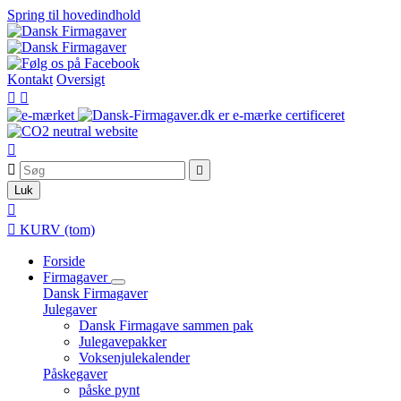
Spring til hovedindhold
Kontakt
Oversigt





Luk


KURV
(tom)
Forside
Firmagaver
Dansk Firmagaver
Julegaver
Dansk Firmagave sammen pak
Julegavepakker
Voksenjulekalender
Påskegaver
påske pynt