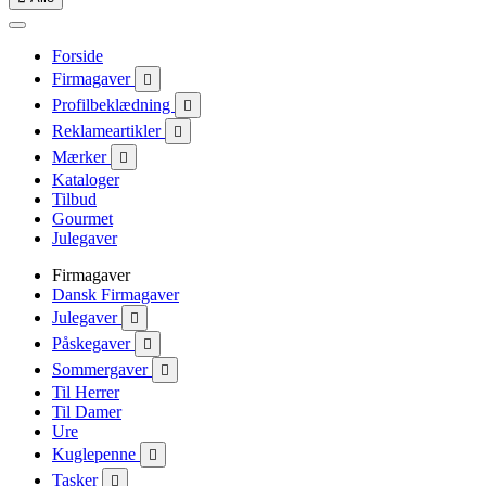
Forside
Firmagaver

Profilbeklædning

Reklameartikler

Mærker

Kataloger
Tilbud
Gourmet
Julegaver
Firmagaver
Dansk Firmagaver
Julegaver

Påskegaver

Sommergaver

Til Herrer
Til Damer
Ure
Kuglepenne

Tasker
