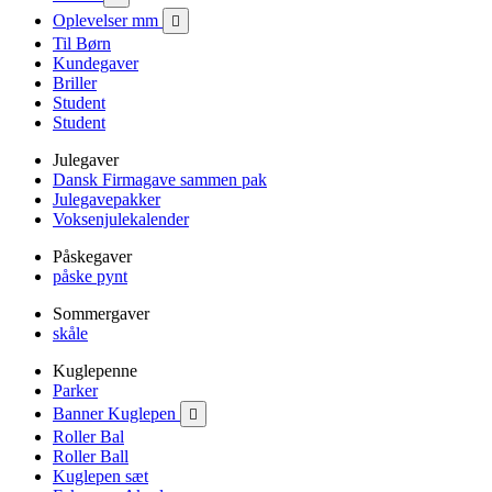
Oplevelser mm

Til Børn
Kundegaver
Briller
Student
Student
Julegaver
Dansk Firmagave sammen pak
Julegavepakker
Voksenjulekalender
Påskegaver
påske pynt
Sommergaver
skåle
Kuglepenne
Parker
Banner Kuglepen

Roller Bal
Roller Ball
Kuglepen sæt