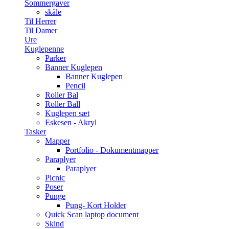
Sommergaver
skåle
Til Herrer
Til Damer
Ure
Kuglepenne
Parker
Banner Kuglepen
Banner Kuglepen
Pencil
Roller Bal
Roller Ball
Kuglepen sæt
Eskesen - Akryl
Tasker
Mapper
Portfolio - Dokumentmapper
Paraplyer
Paraplyer
Picnic
Poser
Punge
Pung- Kort Holder
Quick Scan laptop document
Skind