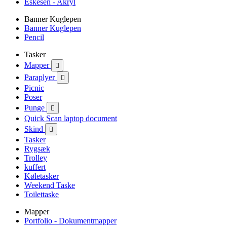
Eskesen - Akryl
Banner Kuglepen
Banner Kuglepen
Pencil
Tasker
Mapper

Paraplyer

Picnic
Poser
Punge

Quick Scan laptop document
Skind

Tasker
Rygsæk
Trolley
kuffert
Køletasker
Weekend Taske
Toilettaske
Mapper
Portfolio - Dokumentmapper