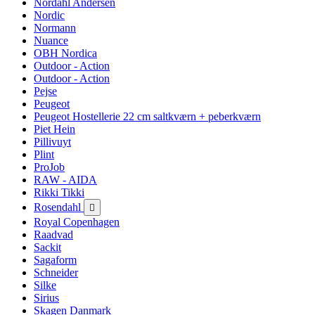
Nordahl Andersen
Nordic
Normann
Nuance
OBH Nordica
Outdoor - Action
Outdoor - Action
Pejse
Peugeot
Peugeot Hostellerie 22 cm saltkværn + peberkværn
Piet Hein
Pillivuyt
Plint
ProJob
RAW - AIDA
Rikki Tikki
Rosendahl

Royal Copenhagen
Raadvad
Sackit
Sagaform
Schneider
Silke
Sirius
Skagen Danmark