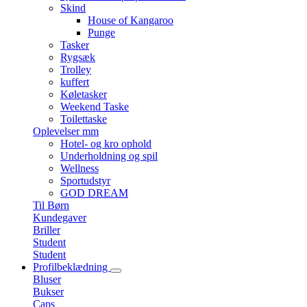
Skind
House of Kangaroo
Punge
Tasker
Rygsæk
Trolley
kuffert
Køletasker
Weekend Taske
Toilettaske
Oplevelser mm
Hotel- og kro ophold
Underholdning og spil
Wellness
Sportudstyr
GOD DREAM
Til Børn
Kundegaver
Briller
Student
Student
Profilbeklædning
Bluser
Bukser
Caps