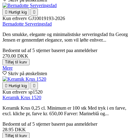

Hurtigt kig

Kun erhverv
GJ10019193-2026
Bernadotte Serveringsfad
Den smukke, elegante og minimalistiske serveringsfad fra Georg
Jensen er gennemført elegance, som vil løfte enhver...
Bedoemt
ud af 5 stjerner baseret paa
anmeldelser
270.00 DKK
Tilføj til kurv
Mere
Skriv på ønskelisten

Hurtigt kig

Kun erhverv
sp1520
Keramik Krus 1520
Keramik Krus 0,25 cl. Minimum er 100 stk Med tryk i en farve,
excl. kliche pr, farve kr. 650,00 Farver: Marineblå og...
Bedoemt
ud af 5 stjerner baseret paa
anmeldelser
28.95 DKK
Tilføj til kurv