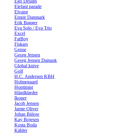
Ego Design
Elefant parade
Elvang
Empir Danmark
Erik Bagger
Eva Solo / Eva Trio
Excel
FatBoy
Fiskars
Gense
Georg Jensen
Georg Jensen Damask
Global knive
Golf
H.C. Andersen KBH
Holmegaard
Hoptimist
Håndklæder
Ikoner
Jacob Jensen
Jamie Oliver
Johan Bülow
Kay Bojesen
Kosta Boda
Kähler