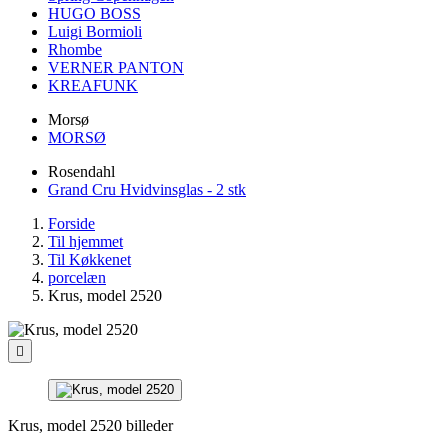
HUGO BOSS
Luigi Bormioli
Rhombe
VERNER PANTON
KREAFUNK
Morsø
MORSØ
Rosendahl
Grand Cru Hvidvinsglas - 2 stk
Forside
Til hjemmet
Til Køkkenet
porcelæn
Krus, model 2520

Krus, model 2520 billeder