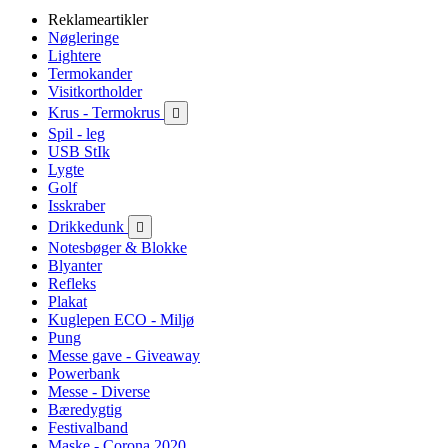
Reklameartikler
Nøgleringe
Lightere
Termokander
Visitkortholder
Krus - Termokrus

Spil - leg
USB StIk
Lygte
Golf
Isskraber
Drikkedunk

Notesbøger & Blokke
Blyanter
Refleks
Plakat
Kuglepen ECO - Miljø
Pung
Messe gave - Giveaway
Powerbank
Messe - Diverse
Bæredygtig
Festivalband
Maske - Corona 2020