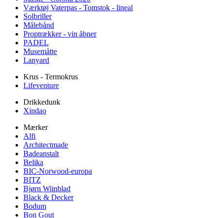
Værktøj Vaterpas - Tomstok - lineal
Solbriller
Målebånd
Proptrækker - vin åbner
PADEL
Musemåtte
Lanyard
Krus - Termokrus
Lifeventure
Drikkedunk
Xindao
Mærker
Alfi
Architectmade
Badeanstalt
Belika
BIC-Norwood-europa
BITZ
Bjørn Wiinblad
Black & Decker
Bodum
Bon Gout