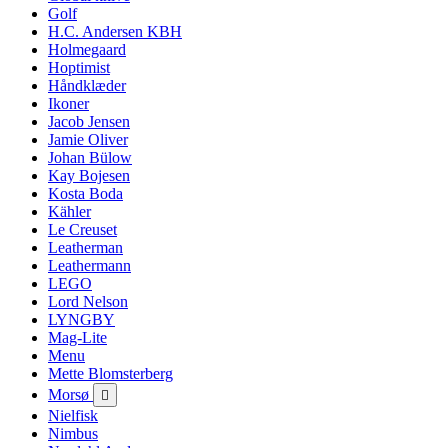
Golf
H.C. Andersen KBH
Holmegaard
Hoptimist
Håndklæder
Ikoner
Jacob Jensen
Jamie Oliver
Johan Bülow
Kay Bojesen
Kosta Boda
Kähler
Le Creuset
Leatherman
Leathermann
LEGO
Lord Nelson
LYNGBY
Mag-Lite
Menu
Mette Blomsterberg
Morsø

Nielfisk
Nimbus