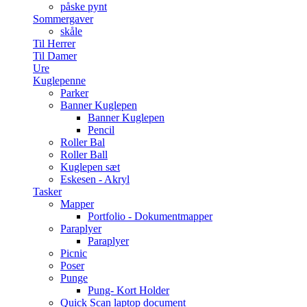
påske pynt
Sommergaver
skåle
Til Herrer
Til Damer
Ure
Kuglepenne
Parker
Banner Kuglepen
Banner Kuglepen
Pencil
Roller Bal
Roller Ball
Kuglepen sæt
Eskesen - Akryl
Tasker
Mapper
Portfolio - Dokumentmapper
Paraplyer
Paraplyer
Picnic
Poser
Punge
Pung- Kort Holder
Quick Scan laptop document