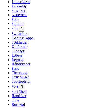
Jakker/veste
Kokketøj
Smykker
Nederdele
Polo
Skjorter
Sko

Sweatshirt
T-shirts/Toppe
Tørklæder
Uniformer
Tilbehør
Løbetøj
Regntøj
Håndklæder
Plaid
Thermotøj
Strik bluser
Sportsudstyr
Vest

Soft Shell
Handsker
Slips
Børnetøj