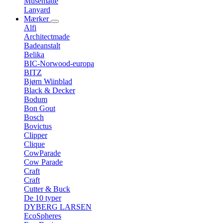
Musemåtte
Lanyard
Mærker
Alfi
Architectmade
Badeanstalt
Belika
BIC-Norwood-europa
BITZ
Bjørn Wiinblad
Black & Decker
Bodum
Bon Gout
Bosch
Bovictus
Clipper
Clique
CowParade
Cow Parade
Craft
Craft
Cutter & Buck
De 10 typer
DYBERG LARSEN
EcoSpheres