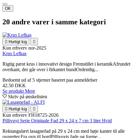
OK
20 andre varer i samme kategori

Hurtigt kig

Kun erhverv
nor-2025
Krus Lefkas
Rigtig pænt krus i innovativt design Fremstillet i keramikAfrundet
overkant, der går over i firkantet bundOrdentlig...
Bedoemt
ud af 5 stjerner baseret paa
anmeldelser
42.50 DKK
Se produkt
Mere
Skriv på ønskelisten

Hurtigt kig

Kun erhverv
FH18725-2026
Pillivuyt Serie Originale Fad 29 x 24 x 7 cm 3 liter Hvid
Rektangulært lasagnefad på 29 x 24 cm med høje kanter til alle
ovnretter.Fra ovn til bordPillivuyts fade og forme...