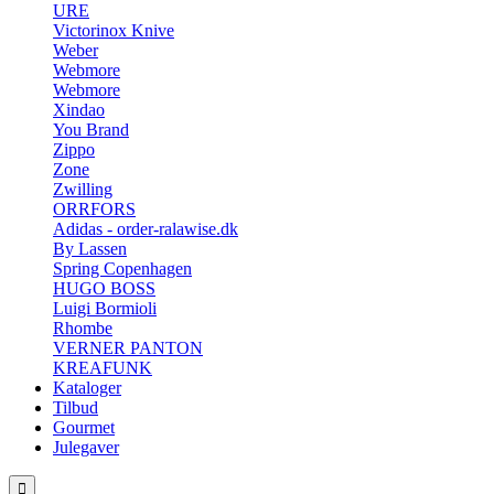
URE
Victorinox Knive
Weber
Webmore
Webmore
Xindao
You Brand
Zippo
Zone
Zwilling
ORRFORS
Adidas - order-ralawise.dk
By Lassen
Spring Copenhagen
HUGO BOSS
Luigi Bormioli
Rhombe
VERNER PANTON
KREAFUNK
Kataloger
Tilbud
Gourmet
Julegaver
