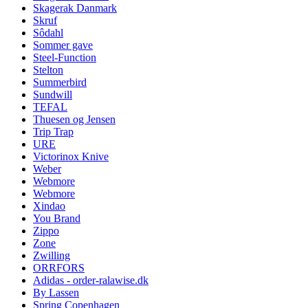
Skagerak Danmark
Skruf
Sôdahl
Sommer gave
Steel-Function
Stelton
Summerbird
Sundwill
TEFAL
Thuesen og Jensen
Trip Trap
URE
Victorinox Knive
Weber
Webmore
Webmore
Xindao
You Brand
Zippo
Zone
Zwilling
ORRFORS
Adidas - order-ralawise.dk
By Lassen
Spring Copenhagen