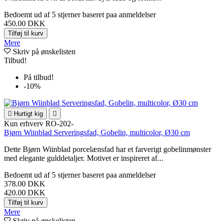
Bedoemt
ud af 5 stjerner baseret paa
anmeldelser
450.00 DKK
Tilføj til kurv
Mere
Skriv på ønskelisten
Tilbud!
På tilbud!
-10%

Hurtigt kig

Kun erhverv
RO-202-
Bjørn Wiinblad Serveringsfad, Gobelin, multicolor, Ø30 cm
Dette Bjørn Wiinblad porcelænsfad har et farverigt gobelinmønster
med elegante gulddetaljer. Motivet er inspireret af...
Bedoemt
ud af 5 stjerner baseret paa
anmeldelser
378.00 DKK
420.00 DKK
Tilføj til kurv
Mere
Skriv på ønskelisten