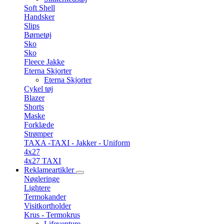
Soft Shell
Handsker
Slips
Børnetøj
Sko
Sko
Fleece Jakke
Eterna Skjorter
Eterna Skjorter
Cykel tøj
Blazer
Shorts
Maske
Forklæde
Strømper
TAXA -TAXI - Jakker - Uniform
4x27
4x27 TAXI
Reklameartikler
Nøgleringe
Lightere
Termokander
Visitkortholder
Krus - Termokrus
Lifeventure