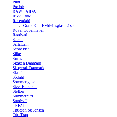
Plint
ProJob
RAW - AIDA
Rikki Tikki
Rosendahl
Grand Cru Hvidvinsglas - 2 stk
Royal Copenhagen
Raadvad
Sackit
Sagaform
Schneider
Silke
Sirius
Skagen Danmark
Skagerak Danmark
Skruf
Sôdahl
Sommer gave
Steel-Function
Stelton
Summerbird
Sundwill
TEFAL
Thuesen og Jensen
Trip Trap