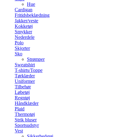
Hue
Cardigan
Fritidsbeklædning
Jakker/veste
Kokketøj
Smykker
Nederdele
Polo
Skjorter
Sko
Strømper
Sweatshirt
T-shirts/Toppe
Tørklæder
Uniformer
Tilbehør
Løbetøj
Regntøj
Håndklæder
Plaid
Thermotøj
Strik bluser
Sportsudstyr
Vest
Sikkerhedstøj