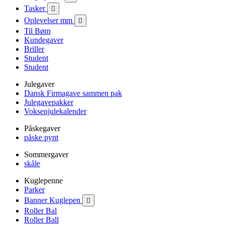
Tasker

Oplevelser mm

Til Børn
Kundegaver
Briller
Student
Student
Julegaver
Dansk Firmagave sammen pak
Julegavepakker
Voksenjulekalender
Påskegaver
påske pynt
Sommergaver
skåle
Kuglepenne
Parker
Banner Kuglepen

Roller Bal
Roller Ball