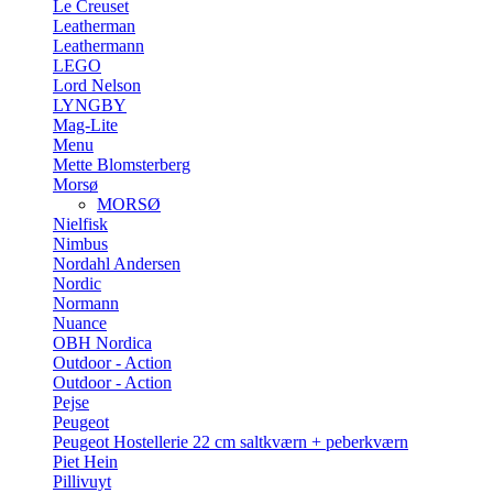
Le Creuset
Leatherman
Leathermann
LEGO
Lord Nelson
LYNGBY
Mag-Lite
Menu
Mette Blomsterberg
Morsø
MORSØ
Nielfisk
Nimbus
Nordahl Andersen
Nordic
Normann
Nuance
OBH Nordica
Outdoor - Action
Outdoor - Action
Pejse
Peugeot
Peugeot Hostellerie 22 cm saltkværn + peberkværn
Piet Hein
Pillivuyt