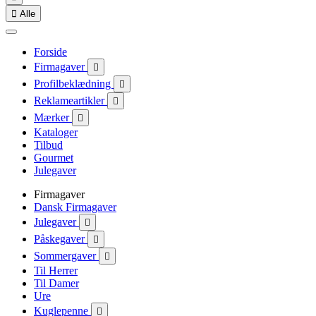

Alle
Forside
Firmagaver

Profilbeklædning

Reklameartikler

Mærker

Kataloger
Tilbud
Gourmet
Julegaver
Firmagaver
Dansk Firmagaver
Julegaver

Påskegaver

Sommergaver

Til Herrer
Til Damer
Ure
Kuglepenne
