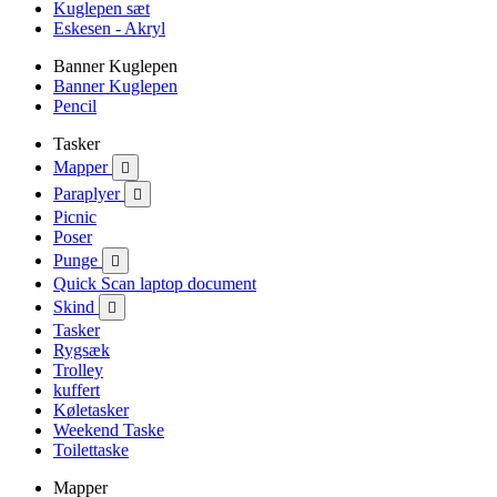
Kuglepen sæt
Eskesen - Akryl
Banner Kuglepen
Banner Kuglepen
Pencil
Tasker
Mapper

Paraplyer

Picnic
Poser
Punge

Quick Scan laptop document
Skind

Tasker
Rygsæk
Trolley
kuffert
Køletasker
Weekend Taske
Toilettaske
Mapper