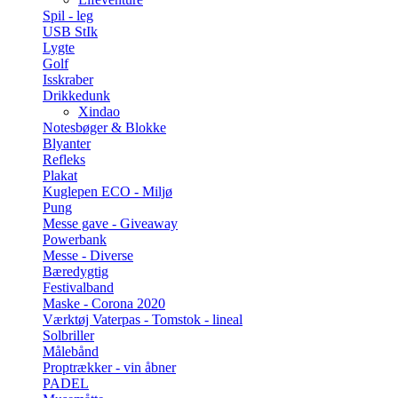
Spil - leg
USB StIk
Lygte
Golf
Isskraber
Drikkedunk
Xindao
Notesbøger & Blokke
Blyanter
Refleks
Plakat
Kuglepen ECO - Miljø
Pung
Messe gave - Giveaway
Powerbank
Messe - Diverse
Bæredygtig
Festivalband
Maske - Corona 2020
Værktøj Vaterpas - Tomstok - lineal
Solbriller
Målebånd
Proptrækker - vin åbner
PADEL