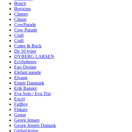
Bosch
Bovictus
Clipper
Clique
CowParade
Cow Parade
Craft
Craft
Cutter & Buck
De 10 typer
DYBERG LARSEN
EcoSpheres
Ego Design
Elefant parade
Elvang
Empir Danmark
Erik Bagger
Eva Solo / Eva Trio
Excel
FatBoy
Fiskars
Gense
Georg Jensen
Georg Jensen Damask
Global knive