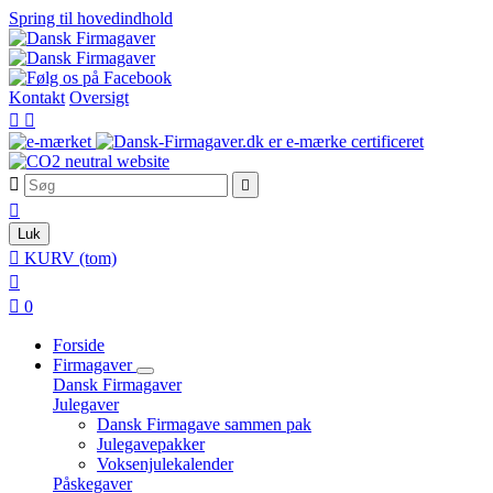
Spring til hovedindhold
Kontakt
Oversigt





Luk

KURV
(tom)


0
Forside
Firmagaver
Dansk Firmagaver
Julegaver
Dansk Firmagave sammen pak
Julegavepakker
Voksenjulekalender
Påskegaver