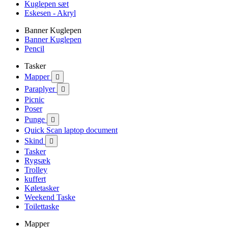
Kuglepen sæt
Eskesen - Akryl
Banner Kuglepen
Banner Kuglepen
Pencil
Tasker
Mapper

Paraplyer

Picnic
Poser
Punge

Quick Scan laptop document
Skind

Tasker
Rygsæk
Trolley
kuffert
Køletasker
Weekend Taske
Toilettaske
Mapper