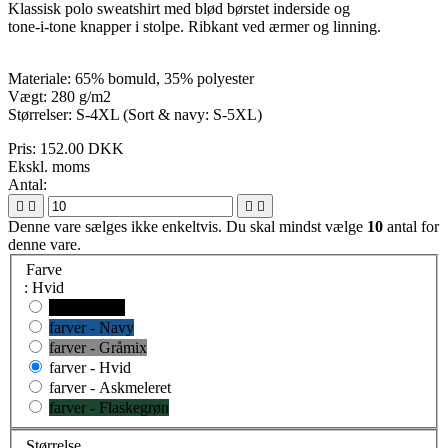
Klassisk polo sweatshirt med blød børstet inderside og
tone-i-tone knapper i stolpe. Ribkant ved ærmer og linning.
Materiale: 65% bomuld, 35% polyester
Vægt: 280 g/m2
Størrelser: S-4XL (Sort & navy: S-5XL)
Pris:
152.00 DKK
Ekskl. moms
Antal:




Denne vare sælges ikke enkeltvis. Du skal mindst vælge
10
antal for
denne vare.
Farve
: Hvid
farver - Sort
farver - Navy
farver - Gråmix
farver - Hvid
farver - Askmeleret
farver - Flaskegrøn
Størrelse