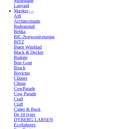
Musemåtte
Lanyard
Mærker
Alfi
Architectmade
Badeanstalt
Belika
BIC-Norwood-europa
BITZ
Bjørn Wiinblad
Black & Decker
Bodum
Bon Gout
Bosch
Bovictus
Clipper
Clique
CowParade
Cow Parade
Craft
Craft
Cutter & Buck
De 10 typer
DYBERG LARSEN
EcoSpheres