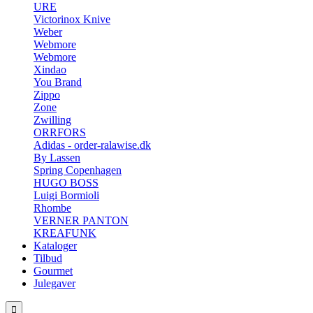
URE
Victorinox Knive
Weber
Webmore
Webmore
Xindao
You Brand
Zippo
Zone
Zwilling
ORRFORS
Adidas - order-ralawise.dk
By Lassen
Spring Copenhagen
HUGO BOSS
Luigi Bormioli
Rhombe
VERNER PANTON
KREAFUNK
Kataloger
Tilbud
Gourmet
Julegaver
