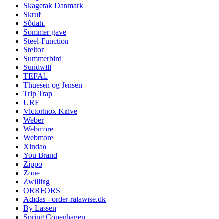
Skagerak Danmark
Skruf
Sôdahl
Sommer gave
Steel-Function
Stelton
Summerbird
Sundwill
TEFAL
Thuesen og Jensen
Trip Trap
URE
Victorinox Knive
Weber
Webmore
Webmore
Xindao
You Brand
Zippo
Zone
Zwilling
ORRFORS
Adidas - order-ralawise.dk
By Lassen
Spring Copenhagen