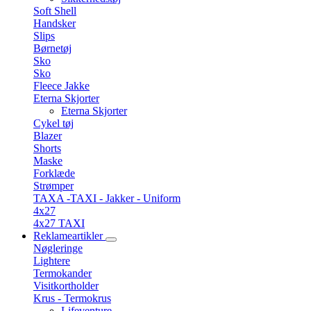
Soft Shell
Handsker
Slips
Børnetøj
Sko
Sko
Fleece Jakke
Eterna Skjorter
Eterna Skjorter
Cykel tøj
Blazer
Shorts
Maske
Forklæde
Strømper
TAXA -TAXI - Jakker - Uniform
4x27
4x27 TAXI
Reklameartikler
Nøgleringe
Lightere
Termokander
Visitkortholder
Krus - Termokrus
Lifeventure