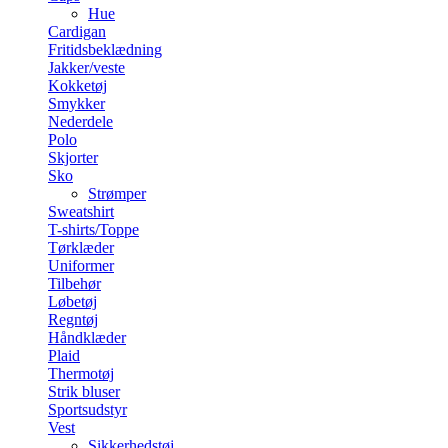
Hue
Cardigan
Fritidsbeklædning
Jakker/veste
Kokketøj
Smykker
Nederdele
Polo
Skjorter
Sko
Strømper
Sweatshirt
T-shirts/Toppe
Tørklæder
Uniformer
Tilbehør
Løbetøj
Regntøj
Håndklæder
Plaid
Thermotøj
Strik bluser
Sportsudstyr
Vest
Sikkerhedstøj