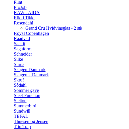
Plint
ProJob
RAW - AIDA
Rikki Tikki
Rosendahl
Grand Cru Hvidvinsglas - 2 stk
Royal Copenhagen
Raadvad
Sackit
Sagaform
Schneider
Silke
Sirius
Skagen Danmark
Skagerak Danmark
Skruf
Sôdahl
Sommer gave
Steel-Function
Stelton
Summerbird
Sundwill
TEFAL
Thuesen og Jensen
Trip Trap