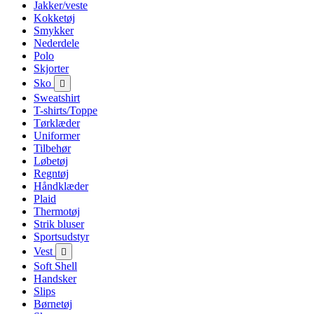
Jakker/veste
Kokketøj
Smykker
Nederdele
Polo
Skjorter
Sko

Sweatshirt
T-shirts/Toppe
Tørklæder
Uniformer
Tilbehør
Løbetøj
Regntøj
Håndklæder
Plaid
Thermotøj
Strik bluser
Sportsudstyr
Vest

Soft Shell
Handsker
Slips
Børnetøj