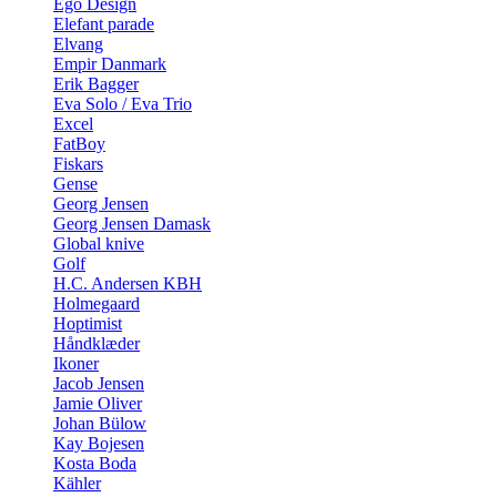
Ego Design
Elefant parade
Elvang
Empir Danmark
Erik Bagger
Eva Solo / Eva Trio
Excel
FatBoy
Fiskars
Gense
Georg Jensen
Georg Jensen Damask
Global knive
Golf
H.C. Andersen KBH
Holmegaard
Hoptimist
Håndklæder
Ikoner
Jacob Jensen
Jamie Oliver
Johan Bülow
Kay Bojesen
Kosta Boda
Kähler