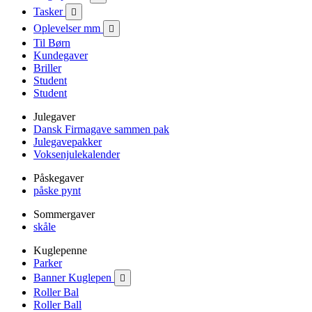
Tasker

Oplevelser mm

Til Børn
Kundegaver
Briller
Student
Student
Julegaver
Dansk Firmagave sammen pak
Julegavepakker
Voksenjulekalender
Påskegaver
påske pynt
Sommergaver
skåle
Kuglepenne
Parker
Banner Kuglepen

Roller Bal
Roller Ball