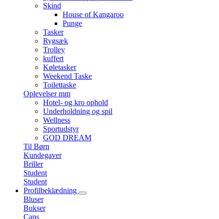
Skind
House of Kangaroo
Punge
Tasker
Rygsæk
Trolley
kuffert
Køletasker
Weekend Taske
Toilettaske
Oplevelser mm
Hotel- og kro ophold
Underholdning og spil
Wellness
Sportudstyr
GOD DREAM
Til Børn
Kundegaver
Briller
Student
Student
Profilbeklædning
Bluser
Bukser
Caps