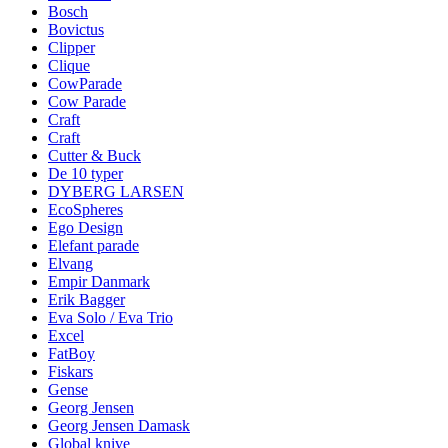
Bosch
Bovictus
Clipper
Clique
CowParade
Cow Parade
Craft
Craft
Cutter & Buck
De 10 typer
DYBERG LARSEN
EcoSpheres
Ego Design
Elefant parade
Elvang
Empir Danmark
Erik Bagger
Eva Solo / Eva Trio
Excel
FatBoy
Fiskars
Gense
Georg Jensen
Georg Jensen Damask
Global knive