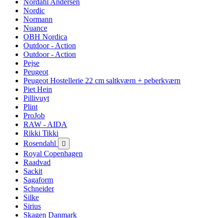
Nordahl Andersen
Nordic
Normann
Nuance
OBH Nordica
Outdoor - Action
Outdoor - Action
Pejse
Peugeot
Peugeot Hostellerie 22 cm saltkværn + peberkværn
Piet Hein
Pillivuyt
Plint
ProJob
RAW - AIDA
Rikki Tikki
Rosendahl

Royal Copenhagen
Raadvad
Sackit
Sagaform
Schneider
Silke
Sirius
Skagen Danmark