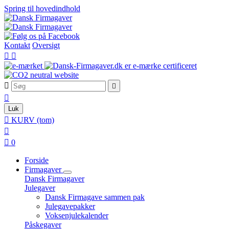
Spring til hovedindhold
Kontakt
Oversigt





Luk

KURV
(tom)


0
Forside
Firmagaver
Dansk Firmagaver
Julegaver
Dansk Firmagave sammen pak
Julegavepakker
Voksenjulekalender
Påskegaver