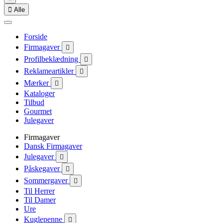

Alle
Forside
Firmagaver

Profilbeklædning

Reklameartikler

Mærker

Kataloger
Tilbud
Gourmet
Julegaver
Firmagaver
Dansk Firmagaver
Julegaver

Påskegaver

Sommergaver

Til Herrer
Til Damer
Ure
Kuglepenne
