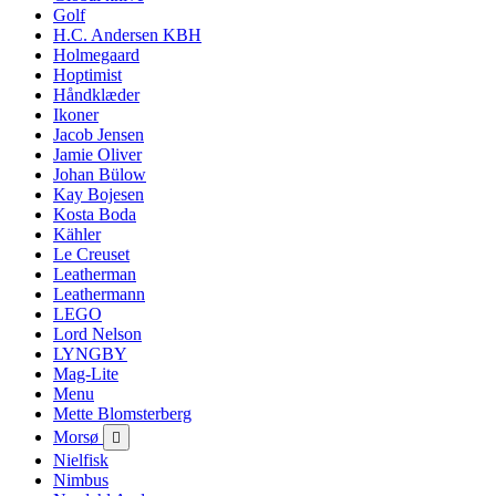
Golf
H.C. Andersen KBH
Holmegaard
Hoptimist
Håndklæder
Ikoner
Jacob Jensen
Jamie Oliver
Johan Bülow
Kay Bojesen
Kosta Boda
Kähler
Le Creuset
Leatherman
Leathermann
LEGO
Lord Nelson
LYNGBY
Mag-Lite
Menu
Mette Blomsterberg
Morsø

Nielfisk
Nimbus