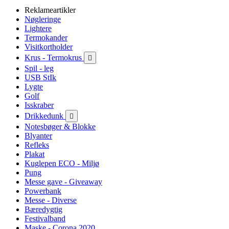
Reklameartikler
Nøgleringe
Lightere
Termokander
Visitkortholder
Krus - Termokrus

Spil - leg
USB StIk
Lygte
Golf
Isskraber
Drikkedunk

Notesbøger & Blokke
Blyanter
Refleks
Plakat
Kuglepen ECO - Miljø
Pung
Messe gave - Giveaway
Powerbank
Messe - Diverse
Bæredygtig
Festivalband
Maske - Corona 2020