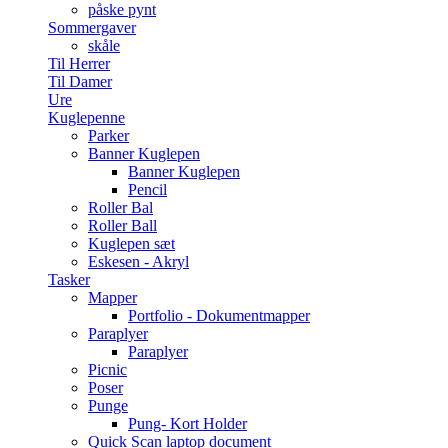
påske pynt
Sommergaver
skåle
Til Herrer
Til Damer
Ure
Kuglepenne
Parker
Banner Kuglepen
Banner Kuglepen
Pencil
Roller Bal
Roller Ball
Kuglepen sæt
Eskesen - Akryl
Tasker
Mapper
Portfolio - Dokumentmapper
Paraplyer
Paraplyer
Picnic
Poser
Punge
Pung- Kort Holder
Quick Scan laptop document