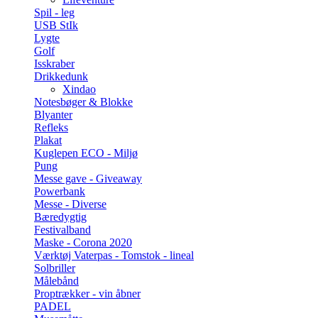
Spil - leg
USB StIk
Lygte
Golf
Isskraber
Drikkedunk
Xindao
Notesbøger & Blokke
Blyanter
Refleks
Plakat
Kuglepen ECO - Miljø
Pung
Messe gave - Giveaway
Powerbank
Messe - Diverse
Bæredygtig
Festivalband
Maske - Corona 2020
Værktøj Vaterpas - Tomstok - lineal
Solbriller
Målebånd
Proptrækker - vin åbner
PADEL