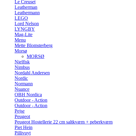
Le Creuset
Leatherman
Leathermann
LEGO
Lord Nelson
LYNGBY
Mag-Lite
Menu
Mette Blomsterberg
Morsø
MORSØ
Nielfisk
Nimbus
Nordahl Andersen
Nordic
Normann
Nuance
OBH Nordica
Outdoor - Action
Outdoor - Action
Pejse
Peugeot
Peugeot Hostellerie 22 cm saltkværn + peberkværn
Piet Hein
Pillivuyt