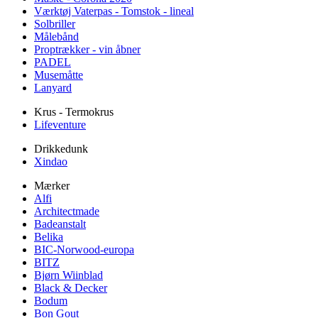
Værktøj Vaterpas - Tomstok - lineal
Solbriller
Målebånd
Proptrækker - vin åbner
PADEL
Musemåtte
Lanyard
Krus - Termokrus
Lifeventure
Drikkedunk
Xindao
Mærker
Alfi
Architectmade
Badeanstalt
Belika
BIC-Norwood-europa
BITZ
Bjørn Wiinblad
Black & Decker
Bodum
Bon Gout