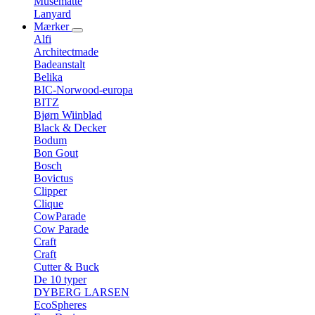
Musemåtte
Lanyard
Mærker
Alfi
Architectmade
Badeanstalt
Belika
BIC-Norwood-europa
BITZ
Bjørn Wiinblad
Black & Decker
Bodum
Bon Gout
Bosch
Bovictus
Clipper
Clique
CowParade
Cow Parade
Craft
Craft
Cutter & Buck
De 10 typer
DYBERG LARSEN
EcoSpheres