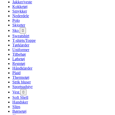
Jakker/veste
Kokketøj
Smykker
Nederdele
Polo
Skjorter
Sko

Sweatshirt
T-shirts/Toppe
Tørklæder
Uniformer
Tilbehør
Løbetøj
Regntøj
Håndklæder
Plaid
Thermotøj
Strik bluser
Sportsudstyr
Vest

Soft Shell
Handsker
Slips
Børnetøj