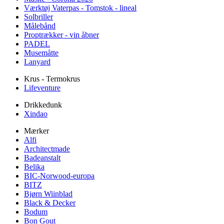
Værktøj Vaterpas - Tomstok - lineal
Solbriller
Målebånd
Proptrækker - vin åbner
PADEL
Musemåtte
Lanyard
Krus - Termokrus
Lifeventure
Drikkedunk
Xindao
Mærker
Alfi
Architectmade
Badeanstalt
Belika
BIC-Norwood-europa
BITZ
Bjørn Wiinblad
Black & Decker
Bodum
Bon Gout