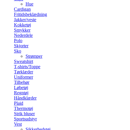
Hue
Cardigan
Fritidsbeklædning
Jakker/veste
Kokketøj
Smykker
Nederdele
Polo
Skjorter
Sko
Strømper
Sweatshirt
T-shirts/Toppe
Tørklæder
Uniformer
Tilbehør
Løbetøj
Regntøj
Håndklæder
Plaid
Thermotøj
Strik bluser
Sportsudstyr
Vest
Sikkerhedstøj