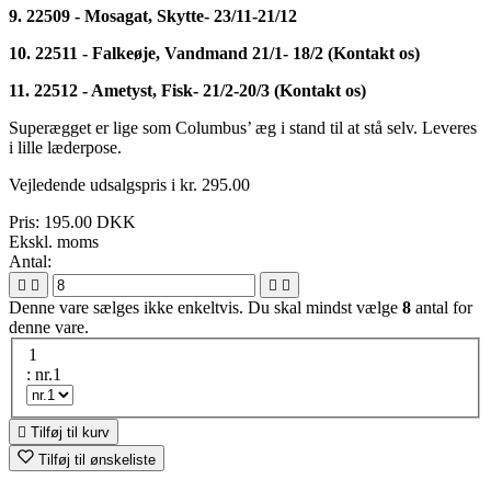
9. 22509 - Mosagat, Skytte- 23/11-21/12
10. 22511 - Falkeøje, Vandmand 21/1- 18/2 (Kontakt os)
11. 22512 - Ametyst, Fisk- 21/2-20/3 (Kontakt os)
Superægget er lige som Columbus’ æg i stand til at stå selv. Leveres
i lille læderpose.
Vejledende udsalgspris i kr. 295.00
Pris:
195.00 DKK
Ekskl. moms
Antal:




Denne vare sælges ikke enkeltvis. Du skal mindst vælge
8
antal for
denne vare.
1
: nr.1

Tilføj til kurv
Tilføj til ønskeliste