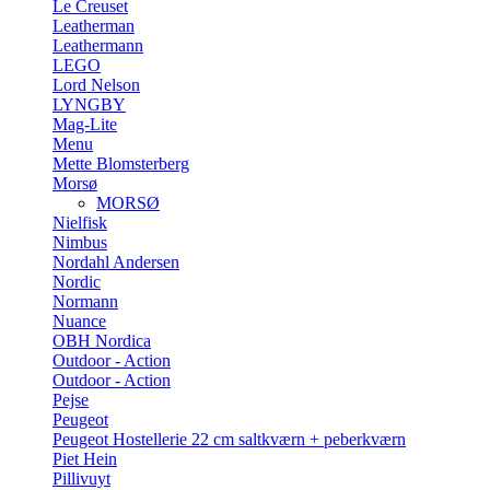
Le Creuset
Leatherman
Leathermann
LEGO
Lord Nelson
LYNGBY
Mag-Lite
Menu
Mette Blomsterberg
Morsø
MORSØ
Nielfisk
Nimbus
Nordahl Andersen
Nordic
Normann
Nuance
OBH Nordica
Outdoor - Action
Outdoor - Action
Pejse
Peugeot
Peugeot Hostellerie 22 cm saltkværn + peberkværn
Piet Hein
Pillivuyt