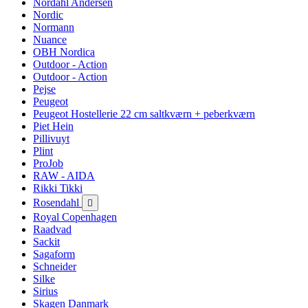
Nordahl Andersen
Nordic
Normann
Nuance
OBH Nordica
Outdoor - Action
Outdoor - Action
Pejse
Peugeot
Peugeot Hostellerie 22 cm saltkværn + peberkværn
Piet Hein
Pillivuyt
Plint
ProJob
RAW - AIDA
Rikki Tikki
Rosendahl

Royal Copenhagen
Raadvad
Sackit
Sagaform
Schneider
Silke
Sirius
Skagen Danmark