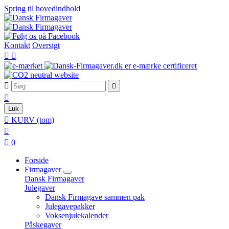
Spring til hovedindhold
Kontakt
Oversigt





Luk

KURV
(tom)


0
Forside
Firmagaver
Dansk Firmagaver
Julegaver
Dansk Firmagave sammen pak
Julegavepakker
Voksenjulekalender
Påskegaver