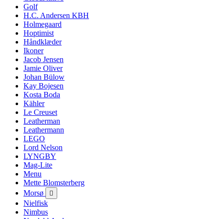
Golf
H.C. Andersen KBH
Holmegaard
Hoptimist
Håndklæder
Ikoner
Jacob Jensen
Jamie Oliver
Johan Bülow
Kay Bojesen
Kosta Boda
Kähler
Le Creuset
Leatherman
Leathermann
LEGO
Lord Nelson
LYNGBY
Mag-Lite
Menu
Mette Blomsterberg
Morsø

Nielfisk
Nimbus