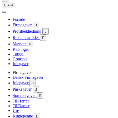

Alle
Forside
Firmagaver

Profilbeklædning

Reklameartikler

Mærker

Kataloger
Tilbud
Gourmet
Julegaver
Firmagaver
Dansk Firmagaver
Julegaver

Påskegaver

Sommergaver

Til Herrer
Til Damer
Ure
Kuglepenne
