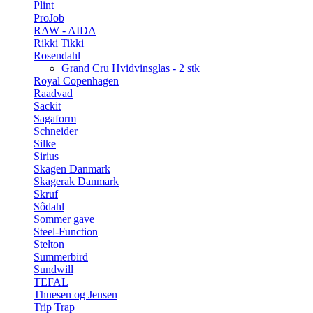
Plint
ProJob
RAW - AIDA
Rikki Tikki
Rosendahl
Grand Cru Hvidvinsglas - 2 stk
Royal Copenhagen
Raadvad
Sackit
Sagaform
Schneider
Silke
Sirius
Skagen Danmark
Skagerak Danmark
Skruf
Sôdahl
Sommer gave
Steel-Function
Stelton
Summerbird
Sundwill
TEFAL
Thuesen og Jensen
Trip Trap