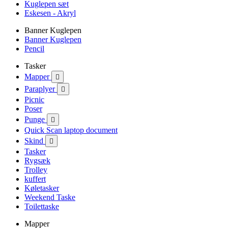
Kuglepen sæt
Eskesen - Akryl
Banner Kuglepen
Banner Kuglepen
Pencil
Tasker
Mapper

Paraplyer

Picnic
Poser
Punge

Quick Scan laptop document
Skind

Tasker
Rygsæk
Trolley
kuffert
Køletasker
Weekend Taske
Toilettaske
Mapper