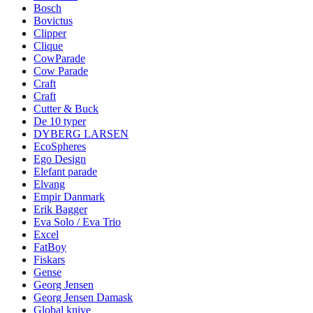
Bosch
Bovictus
Clipper
Clique
CowParade
Cow Parade
Craft
Craft
Cutter & Buck
De 10 typer
DYBERG LARSEN
EcoSpheres
Ego Design
Elefant parade
Elvang
Empir Danmark
Erik Bagger
Eva Solo / Eva Trio
Excel
FatBoy
Fiskars
Gense
Georg Jensen
Georg Jensen Damask
Global knive