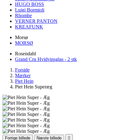
HUGO BOSS
Luigi Bormioli
Rhombe
VERNER PANTON
KREAFUNK
Morsø
MORSØ
Rosendahl
Grand Cru Hvidvinsglas - 2 stk
Forside
Mærker
Piet Hein
Piet Hein Superæg
Forrige billede
Næste billede
