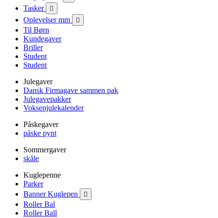
Tasker

Oplevelser mm

Til Børn
Kundegaver
Briller
Student
Student
Julegaver
Dansk Firmagave sammen pak
Julegavepakker
Voksenjulekalender
Påskegaver
påske pynt
Sommergaver
skåle
Kuglepenne
Parker
Banner Kuglepen

Roller Bal
Roller Ball