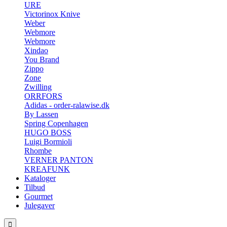
URE
Victorinox Knive
Weber
Webmore
Webmore
Xindao
You Brand
Zippo
Zone
Zwilling
ORRFORS
Adidas - order-ralawise.dk
By Lassen
Spring Copenhagen
HUGO BOSS
Luigi Bormioli
Rhombe
VERNER PANTON
KREAFUNK
Kataloger
Tilbud
Gourmet
Julegaver
