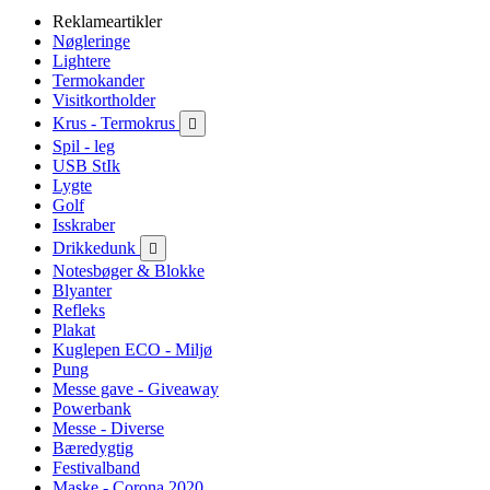
Reklameartikler
Nøgleringe
Lightere
Termokander
Visitkortholder
Krus - Termokrus

Spil - leg
USB StIk
Lygte
Golf
Isskraber
Drikkedunk

Notesbøger & Blokke
Blyanter
Refleks
Plakat
Kuglepen ECO - Miljø
Pung
Messe gave - Giveaway
Powerbank
Messe - Diverse
Bæredygtig
Festivalband
Maske - Corona 2020