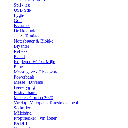
Spil - leg
USB StIk
Lygte
Golf
Isskraber
Drikkedunk
Xindao
Notesbøger & Blokke
Blyanter
Refleks
Plakat
Kuglepen ECO - Miljø
Pung
Messe gave - Giveaway
Powerbank
Messe - Diverse
Bæredygtig
Festivalband
Maske - Corona 2020
Værktøj Vaterpas - Tomstok - lineal
Solbriller
Målebånd
Proptrækker - vin åbner
PADEL