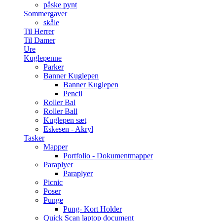
påske pynt
Sommergaver
skåle
Til Herrer
Til Damer
Ure
Kuglepenne
Parker
Banner Kuglepen
Banner Kuglepen
Pencil
Roller Bal
Roller Ball
Kuglepen sæt
Eskesen - Akryl
Tasker
Mapper
Portfolio - Dokumentmapper
Paraplyer
Paraplyer
Picnic
Poser
Punge
Pung- Kort Holder
Quick Scan laptop document