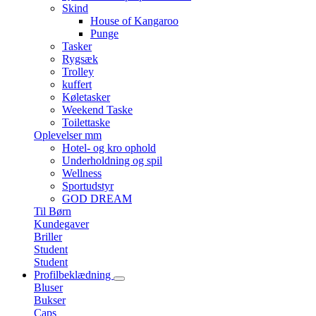
Skind
House of Kangaroo
Punge
Tasker
Rygsæk
Trolley
kuffert
Køletasker
Weekend Taske
Toilettaske
Oplevelser mm
Hotel- og kro ophold
Underholdning og spil
Wellness
Sportudstyr
GOD DREAM
Til Børn
Kundegaver
Briller
Student
Student
Profilbeklædning
Bluser
Bukser
Caps