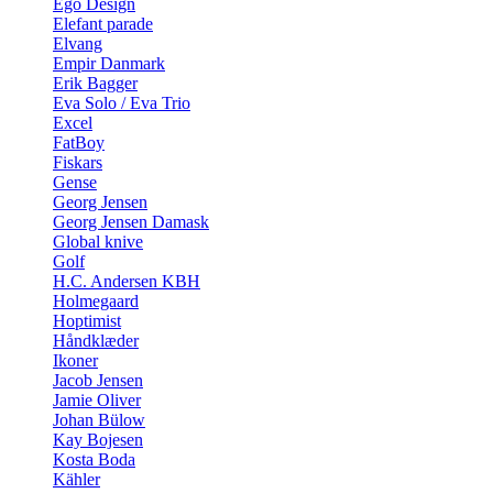
Ego Design
Elefant parade
Elvang
Empir Danmark
Erik Bagger
Eva Solo / Eva Trio
Excel
FatBoy
Fiskars
Gense
Georg Jensen
Georg Jensen Damask
Global knive
Golf
H.C. Andersen KBH
Holmegaard
Hoptimist
Håndklæder
Ikoner
Jacob Jensen
Jamie Oliver
Johan Bülow
Kay Bojesen
Kosta Boda
Kähler