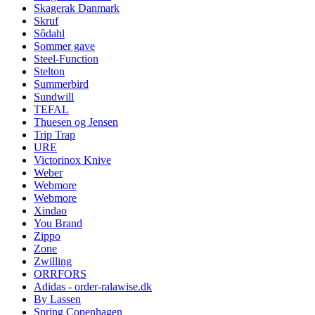
Skagerak Danmark
Skruf
Sôdahl
Sommer gave
Steel-Function
Stelton
Summerbird
Sundwill
TEFAL
Thuesen og Jensen
Trip Trap
URE
Victorinox Knive
Weber
Webmore
Webmore
Xindao
You Brand
Zippo
Zone
Zwilling
ORRFORS
Adidas - order-ralawise.dk
By Lassen
Spring Copenhagen