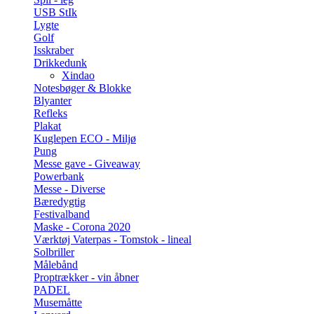
USB StIk
Lygte
Golf
Isskraber
Drikkedunk
Xindao
Notesbøger & Blokke
Blyanter
Refleks
Plakat
Kuglepen ECO - Miljø
Pung
Messe gave - Giveaway
Powerbank
Messe - Diverse
Bæredygtig
Festivalband
Maske - Corona 2020
Værktøj Vaterpas - Tomstok - lineal
Solbriller
Målebånd
Proptrækker - vin åbner
PADEL
Musemåtte