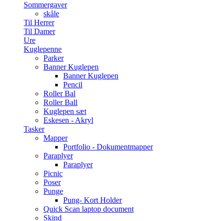
Sommergaver
skåle
Til Herrer
Til Damer
Ure
Kuglepenne
Parker
Banner Kuglepen
Banner Kuglepen
Pencil
Roller Bal
Roller Ball
Kuglepen sæt
Eskesen - Akryl
Tasker
Mapper
Portfolio - Dokumentmapper
Paraplyer
Paraplyer
Picnic
Poser
Punge
Pung- Kort Holder
Quick Scan laptop document
Skind