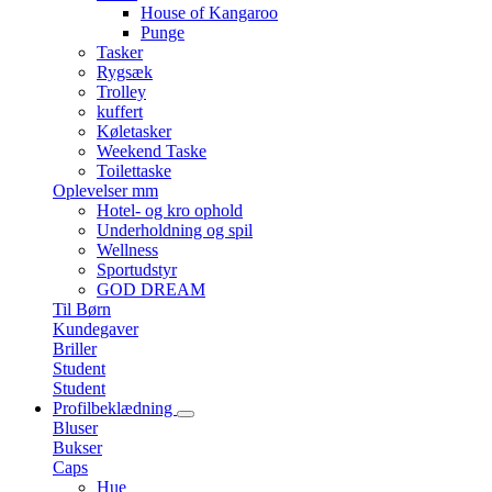
House of Kangaroo
Punge
Tasker
Rygsæk
Trolley
kuffert
Køletasker
Weekend Taske
Toilettaske
Oplevelser mm
Hotel- og kro ophold
Underholdning og spil
Wellness
Sportudstyr
GOD DREAM
Til Børn
Kundegaver
Briller
Student
Student
Profilbeklædning
Bluser
Bukser
Caps
Hue