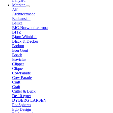
Lanyard
Mærker
Alfi
Architectmade
Badeanstalt
Belika
BIC-Norwood-europa
BITZ
Bjørn Wiinblad
Black & Decker
Bodum
Bon Gout
Bosch
Bovictus
Clipper
Clique
CowParade
Cow Parade
Craft
Craft
Cutter & Buck
De 10 typer
DYBERG LARSEN
EcoSpheres
Ego Design