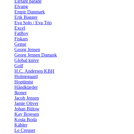
Elefant parade
Elvang
Empir Danmark
Erik Bagger
Eva Solo / Eva Trio
Excel
FatBoy
Fiskars
Gense
Georg Jensen
Georg Jensen Damask
Global knive
Golf
H.C. Andersen KBH
Holmegaard
Hoptimist
Håndklæder
Ikoner
Jacob Jensen
Jamie Oliver
Johan Bülow
Kay Bojesen
Kosta Boda
Kähler
Le Creuset