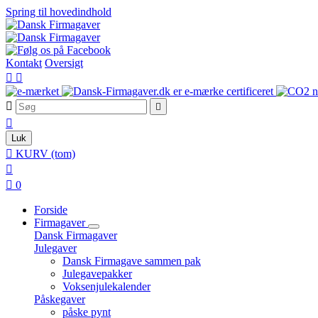
Spring til hovedindhold
Kontakt
Oversigt





Luk

KURV
(tom)


0
Forside
Firmagaver
Dansk Firmagaver
Julegaver
Dansk Firmagave sammen pak
Julegavepakker
Voksenjulekalender
Påskegaver
påske pynt