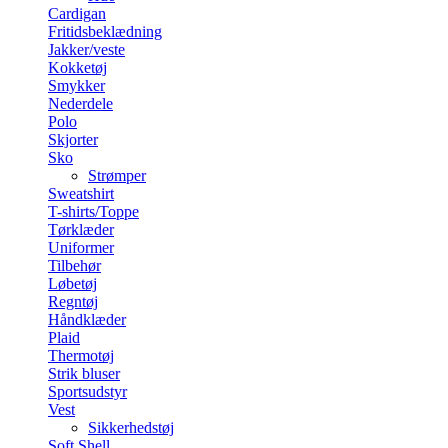
Cardigan
Fritidsbeklædning
Jakker/veste
Kokketøj
Smykker
Nederdele
Polo
Skjorter
Sko
Strømper
Sweatshirt
T-shirts/Toppe
Tørklæder
Uniformer
Tilbehør
Løbetøj
Regntøj
Håndklæder
Plaid
Thermotøj
Strik bluser
Sportsudstyr
Vest
Sikkerhedstøj
Soft Shell