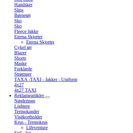
Handsker
Slips
Børnetøj
Sko
Sko
Fleece Jakke
Eterna Skjorter
Eterna Skjorter
Cykel tøj
Blazer
Shorts
Maske
Forklæde
Strømper
TAXA -TAXI - Jakker - Uniform
4x27
4x27 TAXI
Reklameartikler
Nøgleringe
Lightere
Termokander
Visitkortholder
Krus - Termokrus
Lifeventure
Spil - leg