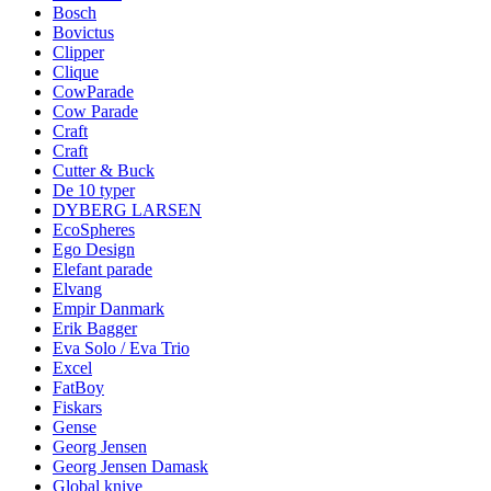
Bosch
Bovictus
Clipper
Clique
CowParade
Cow Parade
Craft
Craft
Cutter & Buck
De 10 typer
DYBERG LARSEN
EcoSpheres
Ego Design
Elefant parade
Elvang
Empir Danmark
Erik Bagger
Eva Solo / Eva Trio
Excel
FatBoy
Fiskars
Gense
Georg Jensen
Georg Jensen Damask
Global knive