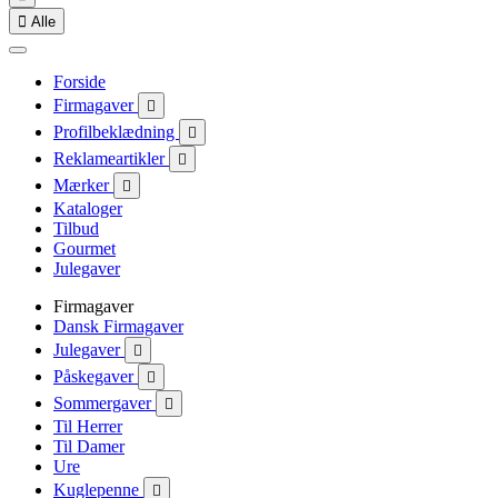

Alle
Forside
Firmagaver

Profilbeklædning

Reklameartikler

Mærker

Kataloger
Tilbud
Gourmet
Julegaver
Firmagaver
Dansk Firmagaver
Julegaver

Påskegaver

Sommergaver

Til Herrer
Til Damer
Ure
Kuglepenne
