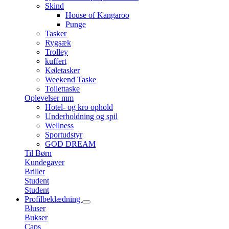
Skind
House of Kangaroo
Punge
Tasker
Rygsæk
Trolley
kuffert
Køletasker
Weekend Taske
Toilettaske
Oplevelser mm
Hotel- og kro ophold
Underholdning og spil
Wellness
Sportudstyr
GOD DREAM
Til Børn
Kundegaver
Briller
Student
Student
Profilbeklædning
Bluser
Bukser
Caps