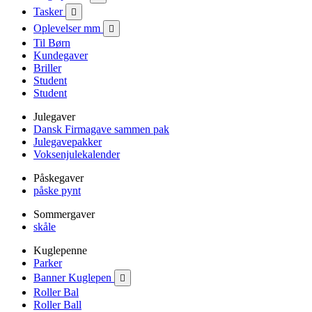
Tasker

Oplevelser mm

Til Børn
Kundegaver
Briller
Student
Student
Julegaver
Dansk Firmagave sammen pak
Julegavepakker
Voksenjulekalender
Påskegaver
påske pynt
Sommergaver
skåle
Kuglepenne
Parker
Banner Kuglepen

Roller Bal
Roller Ball