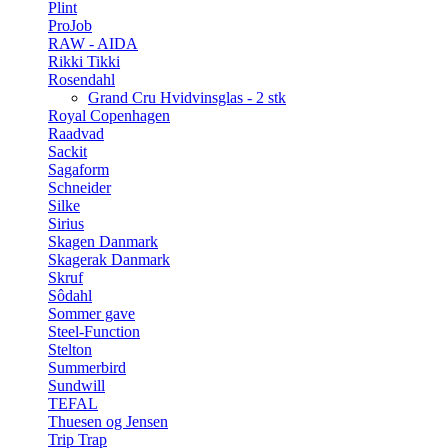
Plint
ProJob
RAW - AIDA
Rikki Tikki
Rosendahl
Grand Cru Hvidvinsglas - 2 stk
Royal Copenhagen
Raadvad
Sackit
Sagaform
Schneider
Silke
Sirius
Skagen Danmark
Skagerak Danmark
Skruf
Sôdahl
Sommer gave
Steel-Function
Stelton
Summerbird
Sundwill
TEFAL
Thuesen og Jensen
Trip Trap