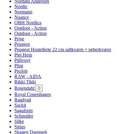
Nordahl Andersen
Nordic
Normann
Nuance
OBH Nordica
Outdoor - Action
Outdoor - Action
Pejse
Peugeot
Peugeot Hostellerie 22 cm saltkværn + peberkværn
Piet Hein
Pillivuyt
Plint
ProJob
RAW - AIDA
Rikki Tikki
Rosendahl

Royal Copenhagen
Raadvad
Sackit
Sagaform
Schneider
Silke
Sirius
Skagen Danmark