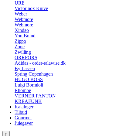
URE
Victorinox Knive
Weber
Webmore
Webmore
Xindao
You Brand
Zippo
Zone
Zwilling
ORRFORS
Adidas - order-ralawise.dk
By Lassen
Spring Copenhagen
HUGO BOSS
Luigi Bormioli
Rhombe
VERNER PANTON
KREAFUNK
Kataloger
Tilbud
Gourmet
Julegaver
