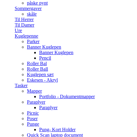
påske pynt
Sommergaver
skåle
Til Herrer
Til Damer
Ure
Kuglepenne
Parker
Banner Kuglepen
Banner Kuglepen
Pencil
Roller Bal
Roller Ball
Kuglepen sæt
Eskesen - Akryl
Tasker
Mapper
Portfolio - Dokumentmapper
Paraplyer
Paraplyer
Picnic
Poser
Punge
Pung- Kort Holder
Quick Scan laptop document