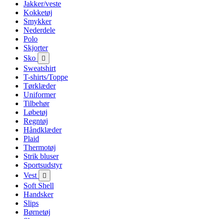
Jakker/veste
Kokketøj
Smykker
Nederdele
Polo
Skjorter
Sko

Sweatshirt
T-shirts/Toppe
Tørklæder
Uniformer
Tilbehør
Løbetøj
Regntøj
Håndklæder
Plaid
Thermotøj
Strik bluser
Sportsudstyr
Vest

Soft Shell
Handsker
Slips
Børnetøj