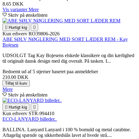
8.65 DKK
Vis varianter
Mere
Skriv på ønskelisten

Hurtigt kig

Kun erhverv
RO39806-2026
ABE SØLV NØGLERING MED SORT LÆDER REM - Kay
Bojesen
UDSOLGT Tag Kay Bojesens elskede klassikere og din kærlighed
til originalt dansk design med dig overalt. På tasken. I...
Bedoemt
ud af 5 stjerner baseret paa
anmeldelser
210.00 DKK
Tilføj til kurv
Mere
Skriv på ønskelisten

Hurtigt kig

Kun erhverv
STR-994410
ECO-LANYARD billeder..
BALLINA. Lanyard Lanyard i 100 % bomuld og metal carabine.
Aftagelig spænde og sikkerhedslås lavet af hvede strå....