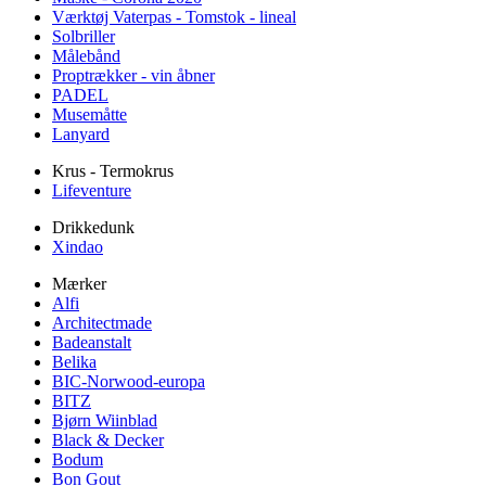
Værktøj Vaterpas - Tomstok - lineal
Solbriller
Målebånd
Proptrækker - vin åbner
PADEL
Musemåtte
Lanyard
Krus - Termokrus
Lifeventure
Drikkedunk
Xindao
Mærker
Alfi
Architectmade
Badeanstalt
Belika
BIC-Norwood-europa
BITZ
Bjørn Wiinblad
Black & Decker
Bodum
Bon Gout