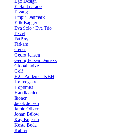
Ego Design
Elefant parade
Elvang
Empir Danmark
Erik Bagger
Eva Solo / Eva Trio
Excel
FatBoy
Fiskars
Gense
Georg Jensen
Georg Jensen Damask
Global knive
Golf
H.C. Andersen KBH
Holmegaard
Hoptimist
Håndklæder
Ikoner
Jacob Jensen
Jamie Oliver
Johan Bülow
Kay Bojesen
Kosta Boda
Kähler