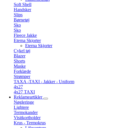
Soft Shell
Handsker
Slips
Børnetøj
Sko
Sko
Fleece Jakke
Eterna Skjorter
Eterna Skjorter
Cykel tøj
Blazer
Shorts
Maske
Forklæde
Strømper
TAXA -TAXI - Jakker - Uniform
4x27
4x27 TAXI
Reklameartikler
Nøgleringe
Lightere
Termokander
Visitkortholder
Krus - Termokrus
Lifeventure