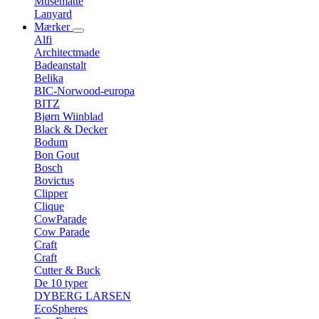
Musemåtte
Lanyard
Mærker
Alfi
Architectmade
Badeanstalt
Belika
BIC-Norwood-europa
BITZ
Bjørn Wiinblad
Black & Decker
Bodum
Bon Gout
Bosch
Bovictus
Clipper
Clique
CowParade
Cow Parade
Craft
Craft
Cutter & Buck
De 10 typer
DYBERG LARSEN
EcoSpheres