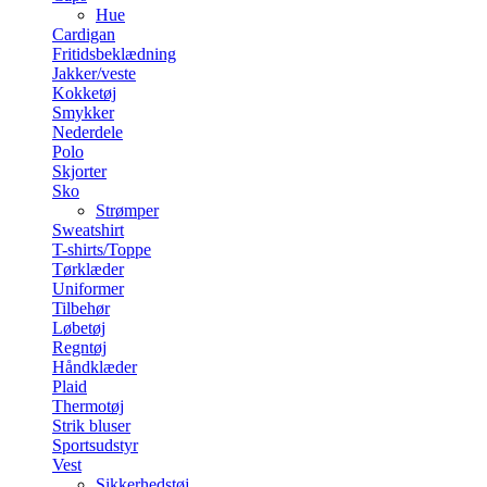
Hue
Cardigan
Fritidsbeklædning
Jakker/veste
Kokketøj
Smykker
Nederdele
Polo
Skjorter
Sko
Strømper
Sweatshirt
T-shirts/Toppe
Tørklæder
Uniformer
Tilbehør
Løbetøj
Regntøj
Håndklæder
Plaid
Thermotøj
Strik bluser
Sportsudstyr
Vest
Sikkerhedstøj