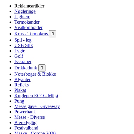
Reklameartikler
Nøgleringe
Lightere
Termokander
Visitkortholder
Krus - Termokrus

Spil - leg
USB StIk
Lygte
Golf
Isskraber
Drikkedunk

Notesbøger & Blokke
Blyanter
Refleks
Plakat
Kuglepen ECO - Miljø
Pung
Messe gave - Giveaway
Powerbank
Messe - Diverse
Bæredygtig
Festivalband
Maske - Corona 2020