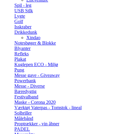
Spil - leg
USB StIk
Lygte
Golf
Isskraber
Drikkedunk
Xindao
Notesbøger & Blokke
Blyanter
Refleks
Plakat
Kuglepen ECO - Miljø
Pung
Messe gave - Giveaway
Powerbank
Messe - Diverse
Bæredygtig
Festivalband
Maske - Corona 2020
Værktøj Vaterpas - Tomstok - lineal
Solbriller
Målebånd
Proptrækker - vin åbner
PADEL