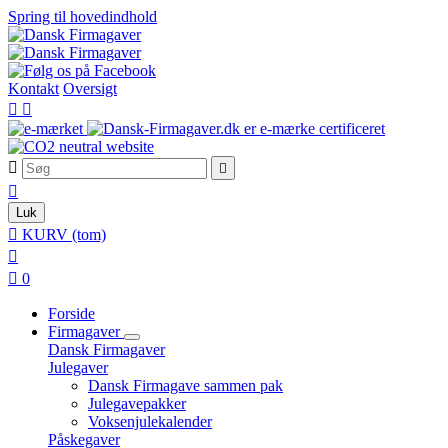
Spring til hovedindhold
Kontakt
Oversigt





Luk

KURV
(tom)


0
Forside
Firmagaver
Dansk Firmagaver
Julegaver
Dansk Firmagave sammen pak
Julegavepakker
Voksenjulekalender
Påskegaver