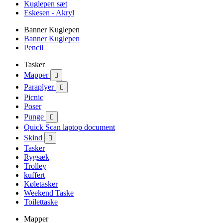
Kuglepen sæt
Eskesen - Akryl
Banner Kuglepen
Banner Kuglepen
Pencil
Tasker
Mapper

Paraplyer

Picnic
Poser
Punge

Quick Scan laptop document
Skind

Tasker
Rygsæk
Trolley
kuffert
Køletasker
Weekend Taske
Toilettaske
Mapper