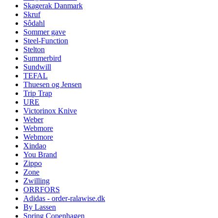
Skagerak Danmark
Skruf
Sôdahl
Sommer gave
Steel-Function
Stelton
Summerbird
Sundwill
TEFAL
Thuesen og Jensen
Trip Trap
URE
Victorinox Knive
Weber
Webmore
Webmore
Xindao
You Brand
Zippo
Zone
Zwilling
ORRFORS
Adidas - order-ralawise.dk
By Lassen
Spring Copenhagen