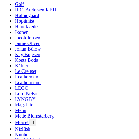
Golf
H.C. Andersen KBH
Holmegaard
Hoptimist
Håndklæder
Ikoner
Jacob Jensen
Jamie Oliver
Johan Bülow
Kay Bojesen
Kosta Boda
Kähler
Le Creuset
Leatherman
Leathermann
LEGO
Lord Nelson
LYNGBY
Mag-Lite
Menu
Mette Blomsterberg
Morsø

Nielfisk
Nimbus