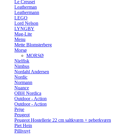
Le Creuset
Leatherman
Leathermann
LEGO
Lord Nelson
LYNGBY
Mag-Lite
Menu
Mette Blomsterberg
Morsø
MORSØ
Nielfisk
Nimbus
Nordahl Andersen
Nordic
Normann
Nuance
OBH Nordica
Outdoor - Action
Outdoor - Action
Pejse
Peugeot
Peugeot Hostellerie 22 cm saltkværn + peberkværn
Piet Hein
Pillivuyt