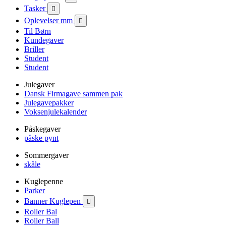
Tasker

Oplevelser mm

Til Børn
Kundegaver
Briller
Student
Student
Julegaver
Dansk Firmagave sammen pak
Julegavepakker
Voksenjulekalender
Påskegaver
påske pynt
Sommergaver
skåle
Kuglepenne
Parker
Banner Kuglepen

Roller Bal
Roller Ball