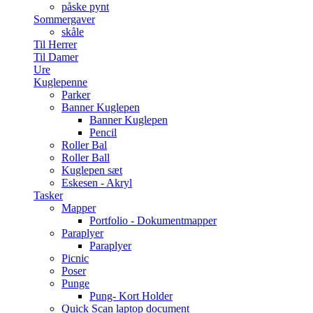
påske pynt
Sommergaver
skåle
Til Herrer
Til Damer
Ure
Kuglepenne
Parker
Banner Kuglepen
Banner Kuglepen
Pencil
Roller Bal
Roller Ball
Kuglepen sæt
Eskesen - Akryl
Tasker
Mapper
Portfolio - Dokumentmapper
Paraplyer
Paraplyer
Picnic
Poser
Punge
Pung- Kort Holder
Quick Scan laptop document