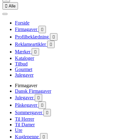

Alle
Forside
Firmagaver

Profilbeklædning

Reklameartikler

Mærker

Kataloger
Tilbud
Gourmet
Julegaver
Firmagaver
Dansk Firmagaver
Julegaver

Påskegaver

Sommergaver

Til Herrer
Til Damer
Ure
Kuglepenne
