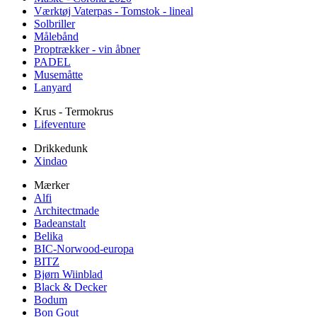
Værktøj Vaterpas - Tomstok - lineal
Solbriller
Målebånd
Proptrækker - vin åbner
PADEL
Musemåtte
Lanyard
Krus - Termokrus
Lifeventure
Drikkedunk
Xindao
Mærker
Alfi
Architectmade
Badeanstalt
Belika
BIC-Norwood-europa
BITZ
Bjørn Wiinblad
Black & Decker
Bodum
Bon Gout