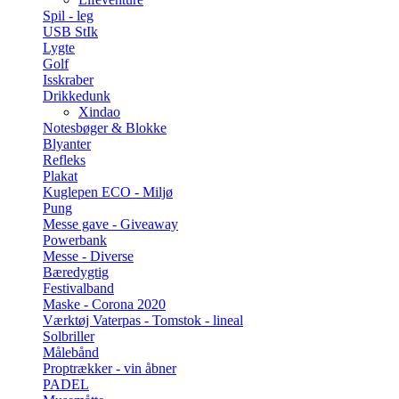
Spil - leg
USB StIk
Lygte
Golf
Isskraber
Drikkedunk
Xindao
Notesbøger & Blokke
Blyanter
Refleks
Plakat
Kuglepen ECO - Miljø
Pung
Messe gave - Giveaway
Powerbank
Messe - Diverse
Bæredygtig
Festivalband
Maske - Corona 2020
Værktøj Vaterpas - Tomstok - lineal
Solbriller
Målebånd
Proptrækker - vin åbner
PADEL