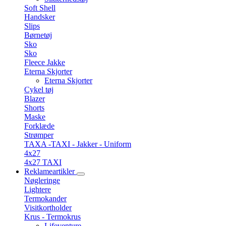
Soft Shell
Handsker
Slips
Børnetøj
Sko
Sko
Fleece Jakke
Eterna Skjorter
Eterna Skjorter
Cykel tøj
Blazer
Shorts
Maske
Forklæde
Strømper
TAXA -TAXI - Jakker - Uniform
4x27
4x27 TAXI
Reklameartikler
Nøgleringe
Lightere
Termokander
Visitkortholder
Krus - Termokrus
Lifeventure