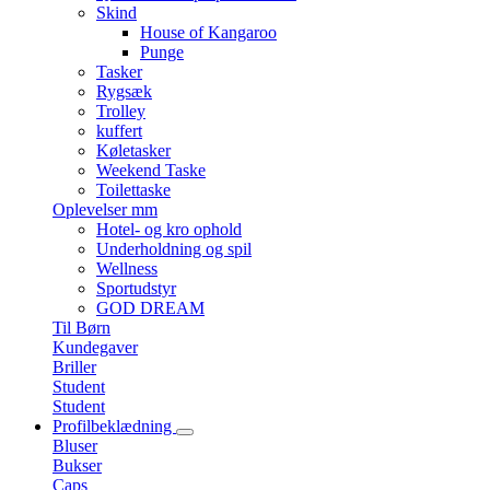
Skind
House of Kangaroo
Punge
Tasker
Rygsæk
Trolley
kuffert
Køletasker
Weekend Taske
Toilettaske
Oplevelser mm
Hotel- og kro ophold
Underholdning og spil
Wellness
Sportudstyr
GOD DREAM
Til Børn
Kundegaver
Briller
Student
Student
Profilbeklædning
Bluser
Bukser
Caps