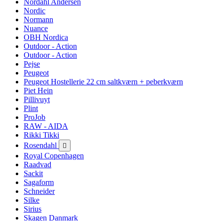
Nordahl Andersen
Nordic
Normann
Nuance
OBH Nordica
Outdoor - Action
Outdoor - Action
Pejse
Peugeot
Peugeot Hostellerie 22 cm saltkværn + peberkværn
Piet Hein
Pillivuyt
Plint
ProJob
RAW - AIDA
Rikki Tikki
Rosendahl

Royal Copenhagen
Raadvad
Sackit
Sagaform
Schneider
Silke
Sirius
Skagen Danmark