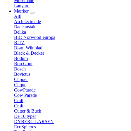
Musemåtte
Lanyard
Mærker
Alfi
Architectmade
Badeanstalt
Belika
BIC-Norwood-europa
BITZ
Bjørn Wiinblad
Black & Decker
Bodum
Bon Gout
Bosch
Bovictus
Clipper
Clique
CowParade
Cow Parade
Craft
Craft
Cutter & Buck
De 10 typer
DYBERG LARSEN
EcoSpheres