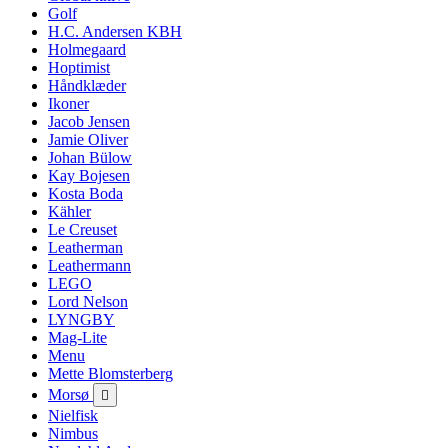
Golf
H.C. Andersen KBH
Holmegaard
Hoptimist
Håndklæder
Ikoner
Jacob Jensen
Jamie Oliver
Johan Bülow
Kay Bojesen
Kosta Boda
Kähler
Le Creuset
Leatherman
Leathermann
LEGO
Lord Nelson
LYNGBY
Mag-Lite
Menu
Mette Blomsterberg
Morsø

Nielfisk
Nimbus