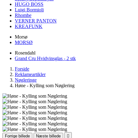
HUGO BOSS
Luigi Bormioli
Rhombe
VERNER PANTON
KREAFUNK
Morsø
MORSØ
Rosendahl
Grand Cru Hvidvinsglas - 2 stk
Forside
Reklameartikler
Nøgleringe
Høne - Kylling som Nøglering
Forrige billede
Næste billede
