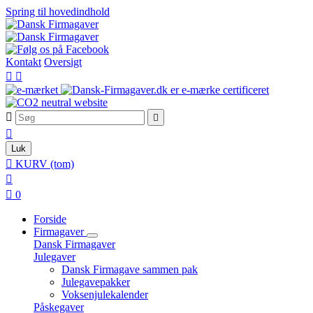
Spring til hovedindhold
Kontakt
Oversigt





Luk

KURV
(tom)


0
Forside
Firmagaver
Dansk Firmagaver
Julegaver
Dansk Firmagave sammen pak
Julegavepakker
Voksenjulekalender
Påskegaver