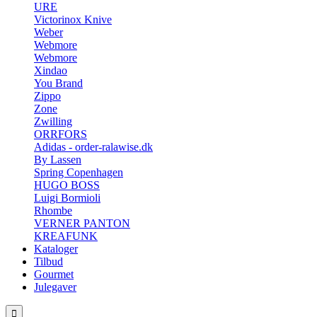
URE
Victorinox Knive
Weber
Webmore
Webmore
Xindao
You Brand
Zippo
Zone
Zwilling
ORRFORS
Adidas - order-ralawise.dk
By Lassen
Spring Copenhagen
HUGO BOSS
Luigi Bormioli
Rhombe
VERNER PANTON
KREAFUNK
Kataloger
Tilbud
Gourmet
Julegaver
