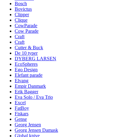
Bosch
Bovictus
Clipper
Clique
CowParade
Cow Parade
Craft
Craft
Cutter & Buck
De 10 typer
DYBERG LARSEN
EcoSpheres
Ego Design
Elefant parade
Elvang
Empir Danmark
Erik Bagger
Eva Solo / Eva Trio
Excel
FatBoy
Fiskars
Gense
Georg Jensen
Georg Jensen Damask
Global knive