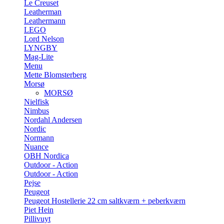
Le Creuset
Leatherman
Leathermann
LEGO
Lord Nelson
LYNGBY
Mag-Lite
Menu
Mette Blomsterberg
Morsø
MORSØ
Nielfisk
Nimbus
Nordahl Andersen
Nordic
Normann
Nuance
OBH Nordica
Outdoor - Action
Outdoor - Action
Pejse
Peugeot
Peugeot Hostellerie 22 cm saltkværn + peberkværn
Piet Hein
Pillivuyt