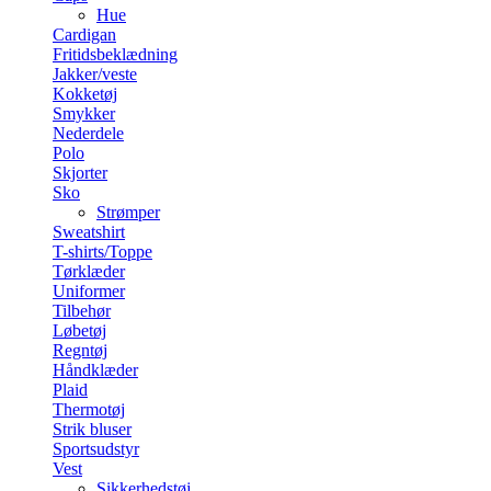
Hue
Cardigan
Fritidsbeklædning
Jakker/veste
Kokketøj
Smykker
Nederdele
Polo
Skjorter
Sko
Strømper
Sweatshirt
T-shirts/Toppe
Tørklæder
Uniformer
Tilbehør
Løbetøj
Regntøj
Håndklæder
Plaid
Thermotøj
Strik bluser
Sportsudstyr
Vest
Sikkerhedstøj