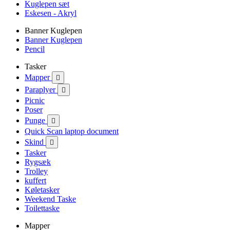
Kuglepen sæt
Eskesen - Akryl
Banner Kuglepen
Banner Kuglepen
Pencil
Tasker
Mapper

Paraplyer

Picnic
Poser
Punge

Quick Scan laptop document
Skind

Tasker
Rygsæk
Trolley
kuffert
Køletasker
Weekend Taske
Toilettaske
Mapper