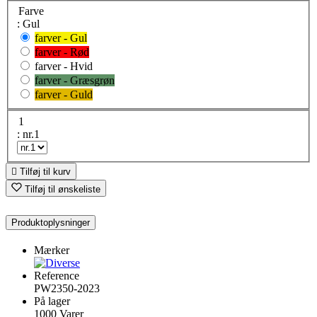
Farve
: Gul
farver - Gul
farver - Rød
farver - Hvid
farver - Græsgrøn
farver - Guld
1
: nr.1

Tilføj til kurv
Tilføj til ønskeliste
Produktoplysninger
Mærker
Reference
PW2350-2023
På lager
1000 Varer