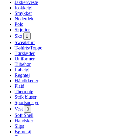
Jakker/veste
Kokketøj
Smykker
Nederdele
Polo
Skjorter
Sko

Sweatshirt
T-shirts/Toppe
Tørklæder
Uniformer
Tilbehør
Løbetøj
Regntøj
Håndklæder
Plaid
Thermotøj
Strik bluser
Sportsudstyr
Vest

Soft Shell
Handsker
Slips
Børnetøj