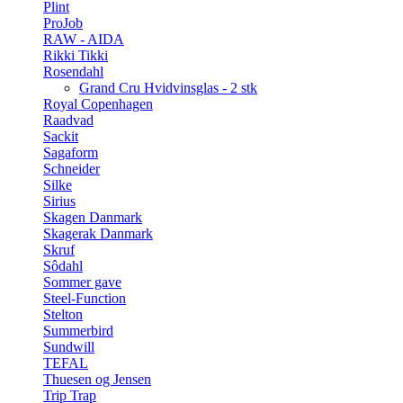
Plint
ProJob
RAW - AIDA
Rikki Tikki
Rosendahl
Grand Cru Hvidvinsglas - 2 stk
Royal Copenhagen
Raadvad
Sackit
Sagaform
Schneider
Silke
Sirius
Skagen Danmark
Skagerak Danmark
Skruf
Sôdahl
Sommer gave
Steel-Function
Stelton
Summerbird
Sundwill
TEFAL
Thuesen og Jensen
Trip Trap