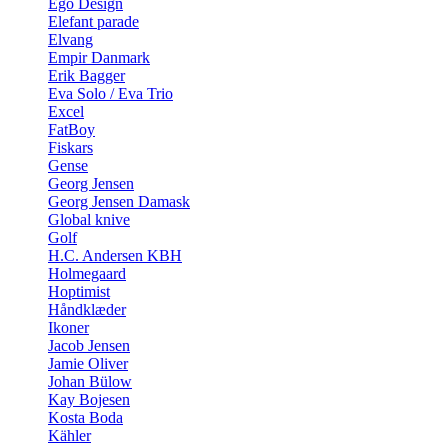
Ego Design
Elefant parade
Elvang
Empir Danmark
Erik Bagger
Eva Solo / Eva Trio
Excel
FatBoy
Fiskars
Gense
Georg Jensen
Georg Jensen Damask
Global knive
Golf
H.C. Andersen KBH
Holmegaard
Hoptimist
Håndklæder
Ikoner
Jacob Jensen
Jamie Oliver
Johan Bülow
Kay Bojesen
Kosta Boda
Kähler