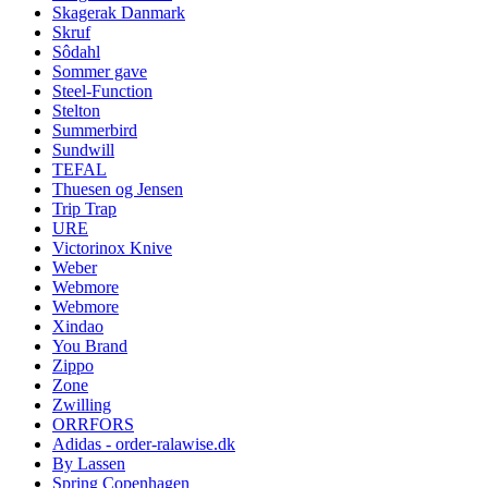
Skagerak Danmark
Skruf
Sôdahl
Sommer gave
Steel-Function
Stelton
Summerbird
Sundwill
TEFAL
Thuesen og Jensen
Trip Trap
URE
Victorinox Knive
Weber
Webmore
Webmore
Xindao
You Brand
Zippo
Zone
Zwilling
ORRFORS
Adidas - order-ralawise.dk
By Lassen
Spring Copenhagen