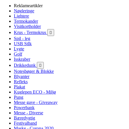
Reklameartikler
Nøgleringe
Lightere
Termokander
Visitkortholder
Krus - Termokrus

Spil - leg
USB StIk
Lygte
Golf
Isskraber
Drikkedunk

Notesbøger & Blokke
Blyanter
Refleks
Plakat
Kuglepen ECO - Miljø
Pung
Messe gave - Giveaway
Powerbank
Messe - Diverse
Bæredygtig
Festivalband
Maske - Corona 2020