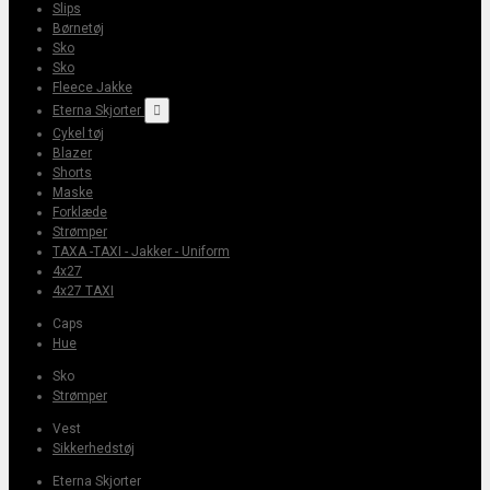
Slips
Børnetøj
Sko
Sko
Fleece Jakke
Eterna Skjorter

Cykel tøj
Blazer
Shorts
Maske
Forklæde
Strømper
TAXA -TAXI - Jakker - Uniform
4x27
4x27 TAXI
Caps
Hue
Sko
Strømper
Vest
Sikkerhedstøj
Eterna Skjorter