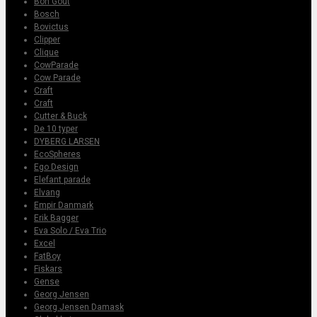
Bon Gout
Bosch
Bovictus
Clipper
Clique
CowParade
Cow Parade
Craft
Craft
Cutter & Buck
De 10 typer
DYBERG LARSEN
EcoSpheres
Ego Design
Elefant parade
Elvang
Empir Danmark
Erik Bagger
Eva Solo / Eva Trio
Excel
FatBoy
Fiskars
Gense
Georg Jensen
Georg Jensen Damask