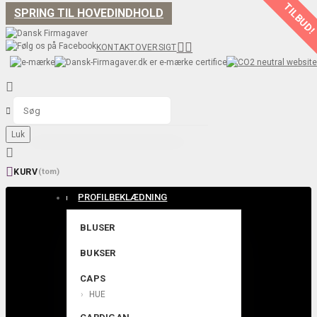
TILBUD
SPRING TIL HOVEDINDHOLD


KONTAKT
OVERSIGT


Luk


KURV
(tom)
PROFILBEKLÆDNING
BLUSER
BUKSER
CAPS
HUE