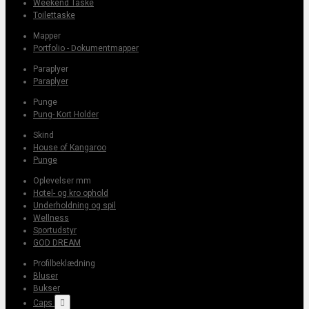
Weekend Taske
Toilettaske
Mapper
Portfolio - Dokumentmapper
Paraplyer
Paraplyer
Punge
Pung- Kort Holder
Skind
House of Kangaroo
Punge
Oplevelser mm
Hotel- og kro ophold
Underholdning og spil
Wellness
Sportudstyr
GOD DREAM
Profilbeklædning
Bluser
Bukser
Caps
