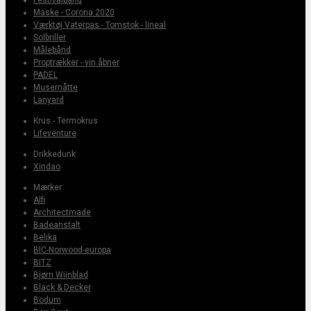
Maske - Corona 2020
Værktøj Vaterpas - Tomstok - lineal
Solbriller
Målebånd
Proptrækker - vin åbner
PADEL
Musemåtte
Lanyard
Krus - Termokrus
Lifeventure
Drikkedunk
Xindao
Mærker
Alfi
Architectmade
Badeanstalt
Belika
BIC-Norwood-europa
BITZ
Bjørn Wiinblad
Black & Decker
Bodum