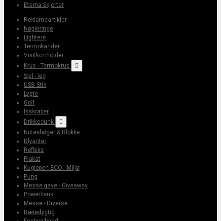
Eterna Skjorter
Reklameartikler
Nøgleringe
Lightere
Termokander
Visitkortholder
Krus - Termokrus

Spil - leg
USB StIk
Lygte
Golf
Isskraber
Drikkedunk

Notesbøger & Blokke
Blyanter
Refleks
Plakat
Kuglepen ECO - Miljø
Pung
Messe gave - Giveaway
Powerbank
Messe - Diverse
Bæredygtig
Festivalband