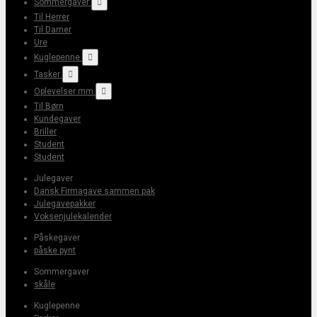
Sommergaver

Til Herrer
Til Damer
Ure
Kuglepenne

Tasker

Oplevelser mm

Til Børn
Kundegaver
Briller
Student
Student
Julegaver
Dansk Firmagave sammen pak
Julegavepakker
Voksenjulekalender
Påskegaver
påske pynt
Sommergaver
skåle
Kuglepenne