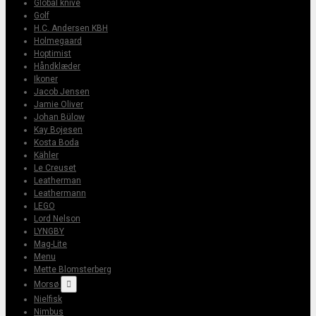
Global knive
Golf
H.C. Andersen KBH
Holmegaard
Hoptimist
Håndklæder
Ikoner
Jacob Jensen
Jamie Oliver
Johan Bülow
Kay Bojesen
Kosta Boda
Kähler
Le Creuset
Leatherman
Leathermann
LEGO
Lord Nelson
LYNGBY
Mag-Lite
Menu
Mette Blomsterberg
Morsø

Nielfisk
Nimbus