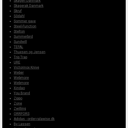
Skagen Danmark
Skagerak Danmark
Skruf
Sôdahl
Sommer gave
Steel-Function
Stelton
Summerbird
Sundwill
TEFAL
Thuesen og Jensen
Trip Trap
URE
Victorinox Knive
Weber
Webmore
Webmore
Xindao
You Brand
Zippo
Zone
Zwilling
ORRFORS
Adidas - order-ralawise.dk
By Lassen