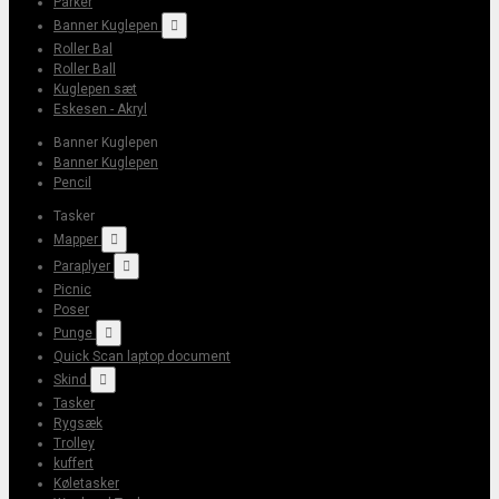
Parker
Banner Kuglepen

Roller Bal
Roller Ball
Kuglepen sæt
Eskesen - Akryl
Banner Kuglepen
Banner Kuglepen
Pencil
Tasker
Mapper

Paraplyer

Picnic
Poser
Punge

Quick Scan laptop document
Skind

Tasker
Rygsæk
Trolley
kuffert
Køletasker