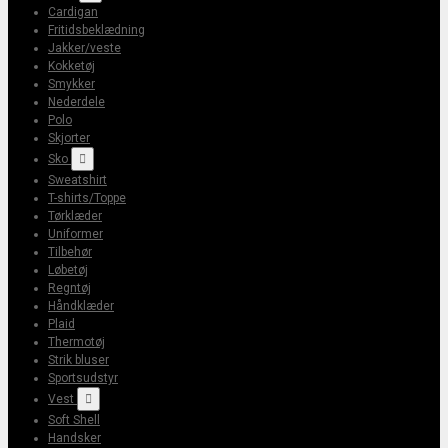
Cardigan
Fritidsbeklædning
Jakker/veste
Kokketøj
Smykker
Nederdele
Polo
Skjorter
Sko

Sweatshirt
T-shirts/Toppe
Tørklæder
Uniformer
Tilbehør
Løbetøj
Regntøj
Håndklæder
Plaid
Thermotøj
Strik bluser
Sportsudstyr
Vest

Soft Shell
Handsker