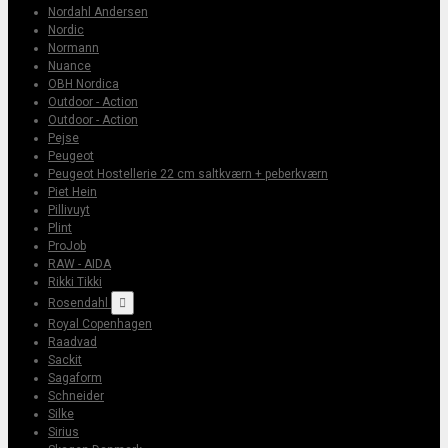
Nordahl Andersen
Nordic
Normann
Nuance
OBH Nordica
Outdoor - Action
Outdoor - Action
Pejse
Peugeot
Peugeot Hostellerie 22 cm saltkværn + peberkværn
Piet Hein
Pillivuyt
Plint
ProJob
RAW - AIDA
Rikki Tikki
Rosendahl

Royal Copenhagen
Raadvad
Sackit
Sagaform
Schneider
Silke
Sirius