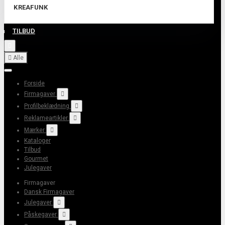
KREAFUNK
TILBUD


Alle
Forside
Firmagaver

Profilbeklædning

Reklameartikler

Mærker

Kataloger
Tilbud
Gourmet
Julegaver
Firmagaver
Dansk Firmagaver
Julegaver

Påskegaver
