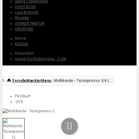
Spring Copenhagen
HUGO BOSS
Luigi Bormioli
Rhombe
VERNER PANTON
KREAFUNK
Morsø
MORSØ
Rosendahl
Grand Cru Hvidvinsglas - 2 stk
Forside
Mærker
Menu
Multikande - Te/expresso 3/4 L
På tilbud!
-20%
