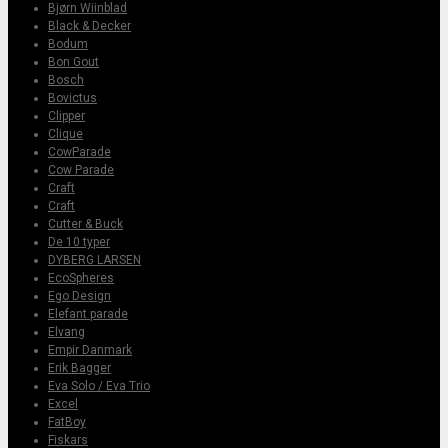
Bjørn Wiinblad
Black & Decker
Bodum
Bon Gout
Bosch
Bovictus
Clipper
Clique
CowParade
Cow Parade
Craft
Craft
Cutter & Buck
De 10 typer
DYBERG LARSEN
EcoSpheres
Ego Design
Elefant parade
Elvang
Empir Danmark
Erik Bagger
Eva Solo / Eva Trio
Excel
FatBoy
Fiskars