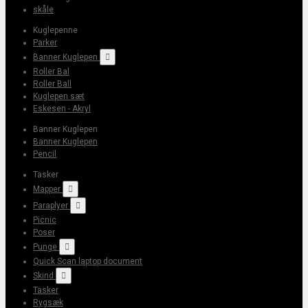
skåle
Kuglepenne
Parker
Banner Kuglepen

Roller Bal
Roller Ball
Kuglepen sæt
Eskesen - Akryl
Banner Kuglepen
Banner Kuglepen
Pencil
Tasker
Mapper

Paraplyer

Picnic
Poser
Punge

Quick Scan laptop document
Skind

Tasker
Rygsæk