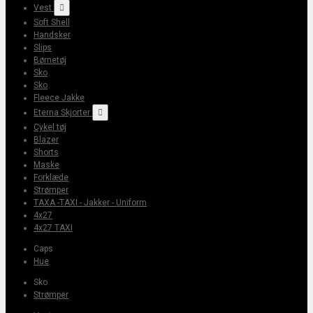
Vest

Soft Shell
Handsker
Slips
Børnetøj
Sko
Sko
Fleece Jakke
Eterna Skjorter

Cykel tøj
Blazer
Shorts
Maske
Forklæde
Strømper
TAXA -TAXI - Jakker - Uniform
4x27
4x27 TAXI
Caps
Hue
Sko
Strømper