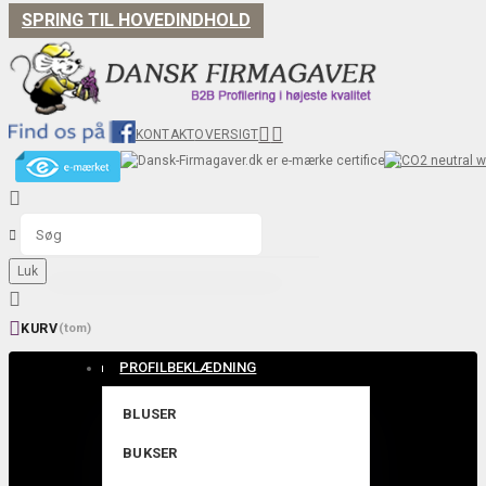
SPRING TIL HOVEDINDHOLD


KONTAKT
OVERSIGT


Luk


KURV
(tom)
PROFILBEKLÆDNING
BLUSER
BUKSER