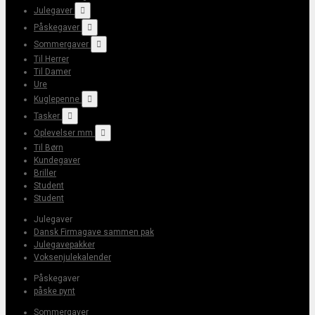
Julegaver

Påskegaver

Sommergaver

Til Herrer
Til Damer
Ure
Kuglepenne

Tasker

Oplevelser mm

Til Børn
Kundegaver
Briller
Student
Student
Julegaver
Dansk Firmagave sammen pak
Julegavepakker
Voksenjulekalender
Påskegaver
påske pynt
Sommergaver