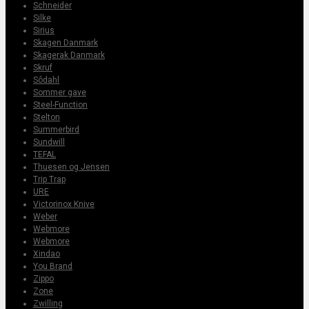
Schneider
Silke
Sirius
Skagen Danmark
Skagerak Danmark
Skruf
Sôdahl
Sommer gave
Steel-Function
Stelton
Summerbird
Sundwill
TEFAL
Thuesen og Jensen
Trip Trap
URE
Victorinox Knive
Weber
Webmore
Webmore
Xindao
You Brand
Zippo
Zone
Zwilling