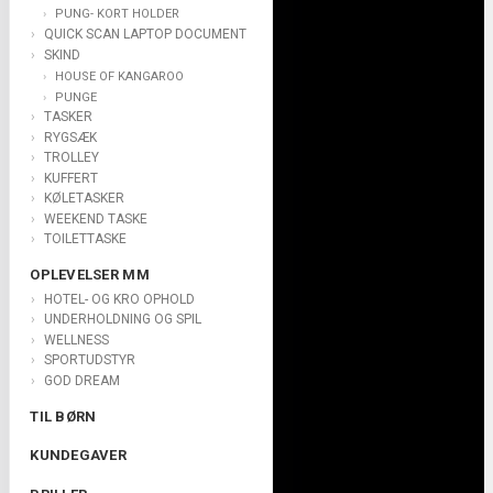
PUNG- KORT HOLDER
QUICK SCAN LAPTOP DOCUMENT
SKIND
HOUSE OF KANGAROO
PUNGE
TASKER
RYGSÆK
TROLLEY
KUFFERT
KØLETASKER
WEEKEND TASKE
TOILETTASKE
OPLEVELSER MM
HOTEL- OG KRO OPHOLD
UNDERHOLDNING OG SPIL
WELLNESS
SPORTUDSTYR
GOD DREAM
TIL BØRN
KUNDEGAVER