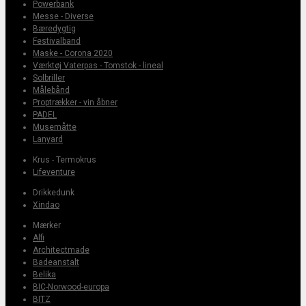
Powerbank
Messe - Diverse
Bæredygtig
Festivalband
Maske - Corona 2020
Værktøj Vaterpas - Tomstok - lineal
Solbriller
Målebånd
Proptrækker - vin åbner
PADEL
Musemåtte
Lanyard
Krus - Termokrus
Lifeventure
Drikkedunk
Xindao
Mærker
Alfi
Architectmade
Badeanstalt
Belika
BIC-Norwood-europa
BITZ