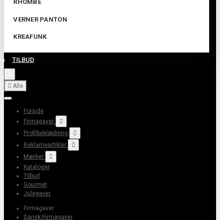
RHOMBE
VERNER PANTON
KREAFUNK
TILBUD


Alle
Forside
Firmagaver

Profilbeklædning

Reklameartikler

Mærker

Kataloger
Tilbud
Gourmet
Julegaver
Firmagaver
Dansk Firmagaver