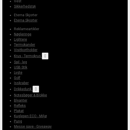
Vest
Sikkerhedstøj
Eterna Skjorter
Eterna Skjorter
Reklameartikler
Nøgleringe
Lightere
Termokander
Visitkortholder
Krus - Termokrus

Spil - leg
USB StIk
Lygte
Golf
Isskraber
Drikkedunk

Notesbøger & Blokke
Blyanter
Refleks
Plakat
Kuglepen ECO - Miljø
Pung
Messe gave - Giveaway