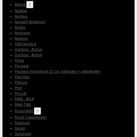
Morsø

Nielfisk
Nimbus
Nordahl Andersen
Nordic
Normann
Nuance
OBH Nordica
Outdoor - Action
Outdoor - Action
Pejse
Peugeot
Peugeot Hostellerie 22 cm saltkværn + peberkværn
Piet Hein
Pillivuyt
Plint
ProJob
RAW - AIDA
Rikki Tikki
Rosendahl

Royal Copenhagen
Raadvad
Sackit
Sagaform