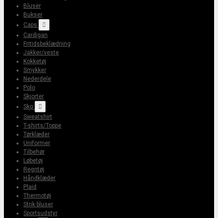
Bluser
Bukser
Caps

Cardigan
Fritidsbeklædning
Jakker/veste
Kokketøj
Smykker
Nederdele
Polo
Skjorter
Sko

Sweatshirt
T-shirts/Toppe
Tørklæder
Uniformer
Tilbehør
Løbetøj
Regntøj
Håndklæder
Plaid
Thermotøj
Strik bluser
Sportsudstyr