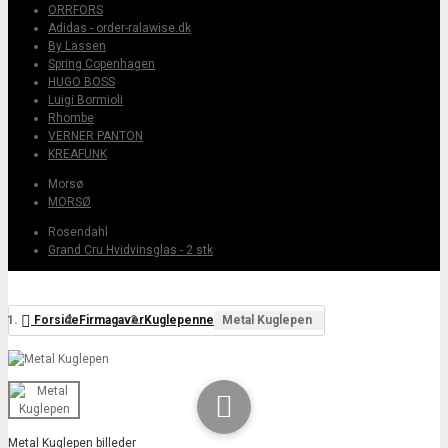
ORRFORS
Adidas - order-ralawise.dk
By Lassen
Spring Copenhagen
HUGO BOSS
Luigi Bormioli
Rhombe
VERNER PANTON
KREAFUNK
Morsø
MORSØ
Rosendahl
Grand Cru Hvidvinsglas - 2 stk
Forside
Firmagaver
Kuglepenne
Metal Kuglepen

Metal Kuglepen billeder