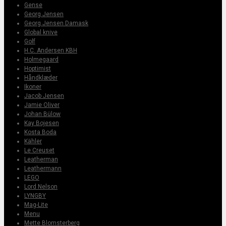
Gense
Georg Jensen
Georg Jensen Damask
Global knive
Golf
H.C. Andersen KBH
Holmegaard
Hoptimist
Håndklæder
Ikoner
Jacob Jensen
Jamie Oliver
Johan Bülow
Kay Bojesen
Kosta Boda
Kähler
Le Creuset
Leatherman
Leathermann
LEGO
Lord Nelson
LYNGBY
Mag-Lite
Menu
Mette Blomsterberg