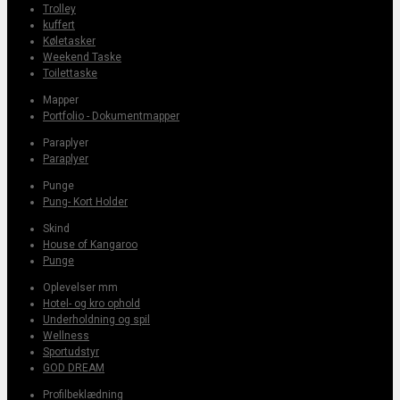
Trolley
kuffert
Køletasker
Weekend Taske
Toilettaske
Mapper
Portfolio - Dokumentmapper
Paraplyer
Paraplyer
Punge
Pung- Kort Holder
Skind
House of Kangaroo
Punge
Oplevelser mm
Hotel- og kro ophold
Underholdning og spil
Wellness
Sportudstyr
GOD DREAM
Profilbeklædning