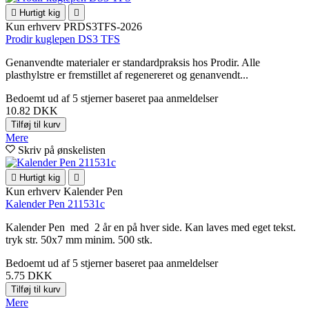

Hurtigt kig

Kun erhverv
PRDS3TFS-2026
Prodir kuglepen DS3 TFS
Genanvendte materialer er standardpraksis hos Prodir. Alle
plasthylstre er fremstillet af regenereret og genanvendt...
Bedoemt
ud af 5 stjerner baseret paa
anmeldelser
10.82 DKK
Tilføj til kurv
Mere
Skriv på ønskelisten

Hurtigt kig

Kun erhverv
Kalender Pen
Kalender Pen 211531c
Kalender Pen med 2 år en på hver side. Kan laves med eget tekst.
tryk str. 50x7 mm minim. 500 stk.
Bedoemt
ud af 5 stjerner baseret paa
anmeldelser
5.75 DKK
Tilføj til kurv
Mere