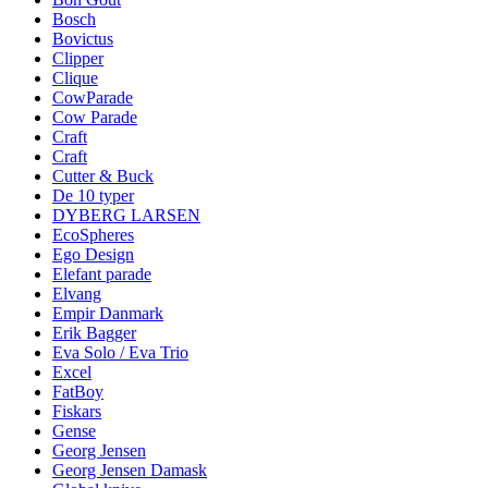
Bosch
Bovictus
Clipper
Clique
CowParade
Cow Parade
Craft
Craft
Cutter & Buck
De 10 typer
DYBERG LARSEN
EcoSpheres
Ego Design
Elefant parade
Elvang
Empir Danmark
Erik Bagger
Eva Solo / Eva Trio
Excel
FatBoy
Fiskars
Gense
Georg Jensen
Georg Jensen Damask