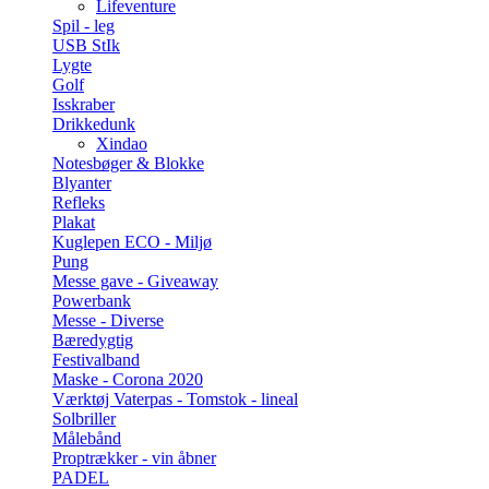
Lifeventure
Spil - leg
USB StIk
Lygte
Golf
Isskraber
Drikkedunk
Xindao
Notesbøger & Blokke
Blyanter
Refleks
Plakat
Kuglepen ECO - Miljø
Pung
Messe gave - Giveaway
Powerbank
Messe - Diverse
Bæredygtig
Festivalband
Maske - Corona 2020
Værktøj Vaterpas - Tomstok - lineal
Solbriller
Målebånd
Proptrækker - vin åbner
PADEL