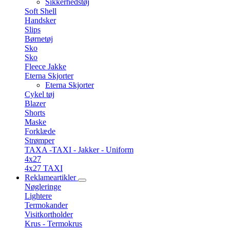
Sikkerhedstøj
Soft Shell
Handsker
Slips
Børnetøj
Sko
Sko
Fleece Jakke
Eterna Skjorter
Eterna Skjorter
Cykel tøj
Blazer
Shorts
Maske
Forklæde
Strømper
TAXA -TAXI - Jakker - Uniform
4x27
4x27 TAXI
Reklameartikler
Nøgleringe
Lightere
Termokander
Visitkortholder
Krus - Termokrus