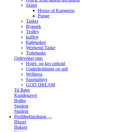
Skind
House of Kangaroo
Punge
Tasker
Rygsæk
Trolley
kuffert
Køletasker
Weekend Taske
Toilettaske
Oplevelser mm
Hotel- og kro ophold
Underholdning og spil
Wellness
Sportudstyr
GOD DREAM
Til Børn
Kundegaver
Briller
Student
Student
Profilbeklædning
Bluser
Bukser