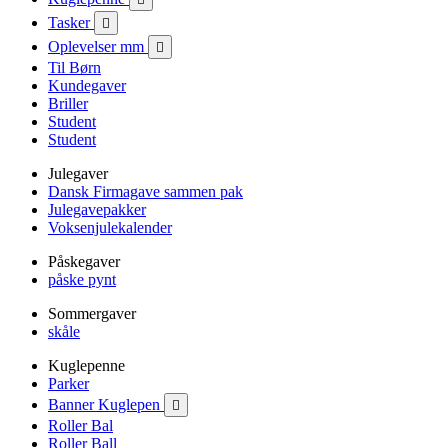
Tasker

Oplevelser mm

Til Børn
Kundegaver
Briller
Student
Student
Julegaver
Dansk Firmagave sammen pak
Julegavepakker
Voksenjulekalender
Påskegaver
påske pynt
Sommergaver
skåle
Kuglepenne
Parker
Banner Kuglepen

Roller Bal
Roller Ball