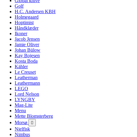
Global knive
Golf
H.C. Andersen KBH
Holmegaard
Hoptimist
Håndklæder
Ikoner
Jacob Jensen
Jamie Oliver
Johan Bülow
Kay Bojesen
Kosta Boda
Kähler
Le Creuset
Leatherman
Leathermann
LEGO
Lord Nelson
LYNGBY
Mag-Lite
Menu
Mette Blomsterberg
Morsø

Nielfisk
Nimbus