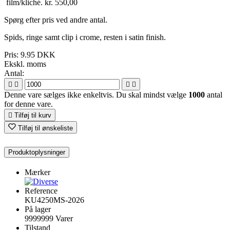
film/kliché. kr. 550,00
Spørg efter pris ved andre antal.
Spids, ringe samt clip i crome, resten i satin finish.
Pris:
9.95 DKK
Ekskl. moms
Antal:




Denne vare sælges ikke enkeltvis. Du skal mindst vælge
1000
antal
for denne vare.

Tilføj til kurv
Tilføj til ønskeliste
Produktoplysninger
Mærker
Reference
KU4250MS-2026
På lager
9999999 Varer
Tilstand