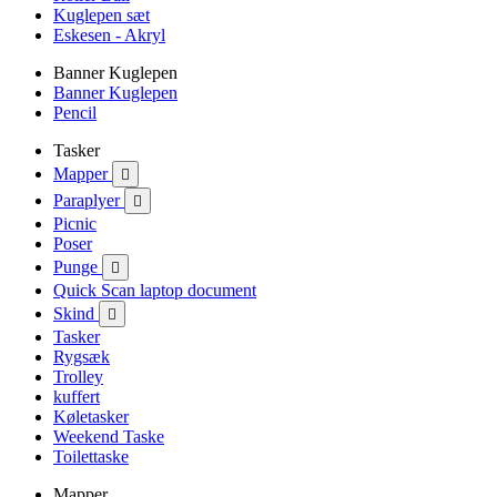
Kuglepen sæt
Eskesen - Akryl
Banner Kuglepen
Banner Kuglepen
Pencil
Tasker
Mapper

Paraplyer

Picnic
Poser
Punge

Quick Scan laptop document
Skind

Tasker
Rygsæk
Trolley
kuffert
Køletasker
Weekend Taske
Toilettaske
Mapper