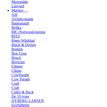
Musemåtte
Lanyard
Mærker
Alfi
Architectmade
Badeanstalt
Belika
BIC-Norwood-europa
BITZ
Bjørn Wiinblad
Black & Decker
Bodum
Bon Gout
Bosch
Bovictus
Clipper
Clique
CowParade
Cow Parade
Craft
Craft
Cutter & Buck
De 10 typer
DYBERG LARSEN
EcoSpheres