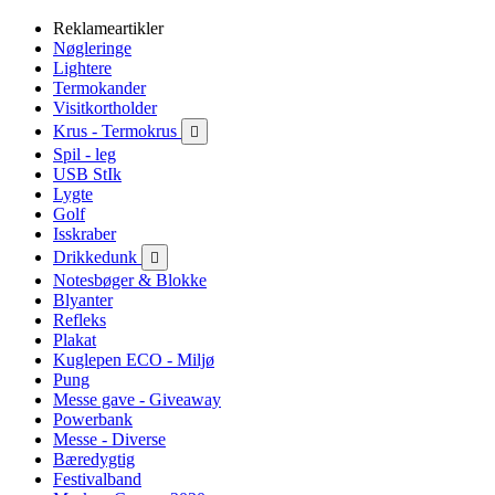
Reklameartikler
Nøgleringe
Lightere
Termokander
Visitkortholder
Krus - Termokrus

Spil - leg
USB StIk
Lygte
Golf
Isskraber
Drikkedunk

Notesbøger & Blokke
Blyanter
Refleks
Plakat
Kuglepen ECO - Miljø
Pung
Messe gave - Giveaway
Powerbank
Messe - Diverse
Bæredygtig
Festivalband