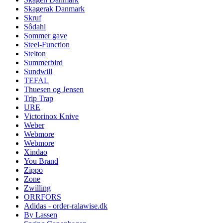
Skagerak Danmark
Skruf
Sôdahl
Sommer gave
Steel-Function
Stelton
Summerbird
Sundwill
TEFAL
Thuesen og Jensen
Trip Trap
URE
Victorinox Knive
Weber
Webmore
Webmore
Xindao
You Brand
Zippo
Zone
Zwilling
ORRFORS
Adidas - order-ralawise.dk
By Lassen