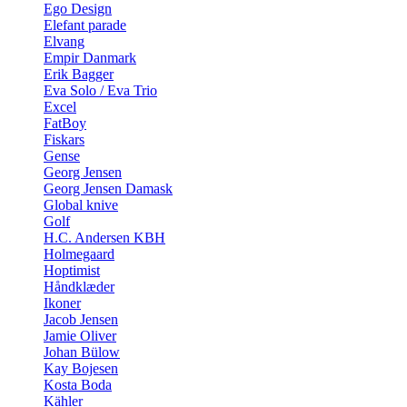
Ego Design
Elefant parade
Elvang
Empir Danmark
Erik Bagger
Eva Solo / Eva Trio
Excel
FatBoy
Fiskars
Gense
Georg Jensen
Georg Jensen Damask
Global knive
Golf
H.C. Andersen KBH
Holmegaard
Hoptimist
Håndklæder
Ikoner
Jacob Jensen
Jamie Oliver
Johan Bülow
Kay Bojesen
Kosta Boda
Kähler