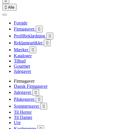


Alle
Forside
Firmagaver

Profilbeklædning

Reklameartikler

Mærker

Kataloger
Tilbud
Gourmet
Julegaver
Firmagaver
Dansk Firmagaver
Julegaver

Påskegaver

Sommergaver

Til Herrer
Til Damer
Ure
Kuglepenne
