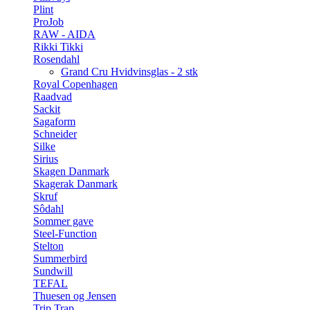
Plint
ProJob
RAW - AIDA
Rikki Tikki
Rosendahl
Grand Cru Hvidvinsglas - 2 stk
Royal Copenhagen
Raadvad
Sackit
Sagaform
Schneider
Silke
Sirius
Skagen Danmark
Skagerak Danmark
Skruf
Sôdahl
Sommer gave
Steel-Function
Stelton
Summerbird
Sundwill
TEFAL
Thuesen og Jensen
Trip Trap