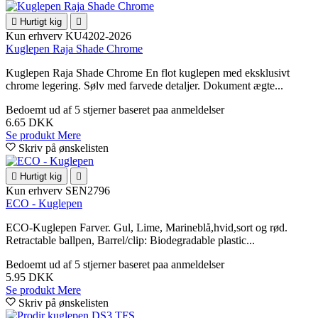

Hurtigt kig

Kun erhverv
KU4202-2026
Kuglepen Raja Shade Chrome
Kuglepen Raja Shade Chrome En flot kuglepen med eksklusivt
chrome legering. Sølv med farvede detaljer. Dokument ægte...
Bedoemt
ud af 5 stjerner baseret paa
anmeldelser
6.65 DKK
Se produkt
Mere
Skriv på ønskelisten

Hurtigt kig

Kun erhverv
SEN2796
ECO - Kuglepen
ECO-Kuglepen Farver. Gul, Lime, Marineblå,hvid,sort og rød.
Retractable ballpen, Barrel/clip: Biodegradable plastic...
Bedoemt
ud af 5 stjerner baseret paa
anmeldelser
5.95 DKK
Se produkt
Mere
Skriv på ønskelisten