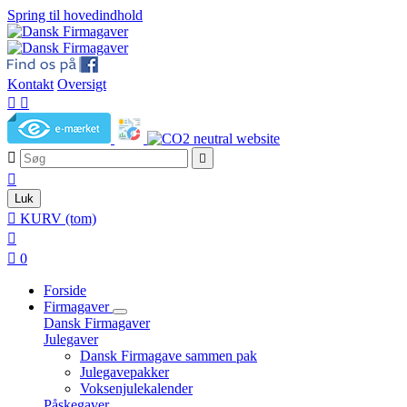
Spring til hovedindhold
Kontakt
Oversigt





Luk

KURV
(tom)


0
Forside
Firmagaver
Dansk Firmagaver
Julegaver
Dansk Firmagave sammen pak
Julegavepakker
Voksenjulekalender
Påskegaver