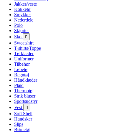
Jakker/veste
Kokketøj
Smykker
Nederdele
Polo
Skjorter
Sko

Sweatshirt
T-shirts/Toppe
Tørklæder
Uniformer
Tilbehør
Løbetøj
Regntøj
Håndklæder
Plaid
Thermotøj
Strik bluser
Sportsudstyr
Vest

Soft Shell
Handsker
Slips
Børnetøj