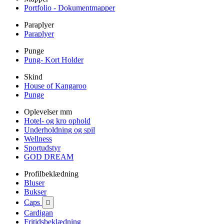
Portfolio - Dokumentmapper
Paraplyer
Paraplyer
Punge
Pung- Kort Holder
Skind
House of Kangaroo
Punge
Oplevelser mm
Hotel- og kro ophold
Underholdning og spil
Wellness
Sportudstyr
GOD DREAM
Profilbeklædning
Bluser
Bukser
Caps

Cardigan
Fritidsbeklædning