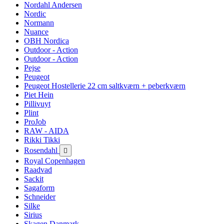
Nordahl Andersen
Nordic
Normann
Nuance
OBH Nordica
Outdoor - Action
Outdoor - Action
Pejse
Peugeot
Peugeot Hostellerie 22 cm saltkværn + peberkværn
Piet Hein
Pillivuyt
Plint
ProJob
RAW - AIDA
Rikki Tikki
Rosendahl

Royal Copenhagen
Raadvad
Sackit
Sagaform
Schneider
Silke
Sirius
Skagen Danmark