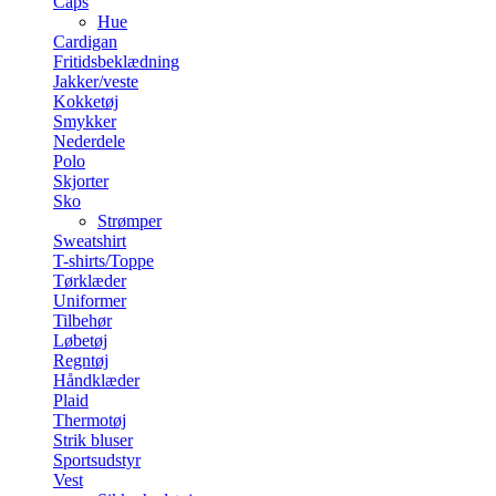
Caps
Hue
Cardigan
Fritidsbeklædning
Jakker/veste
Kokketøj
Smykker
Nederdele
Polo
Skjorter
Sko
Strømper
Sweatshirt
T-shirts/Toppe
Tørklæder
Uniformer
Tilbehør
Løbetøj
Regntøj
Håndklæder
Plaid
Thermotøj
Strik bluser
Sportsudstyr
Vest