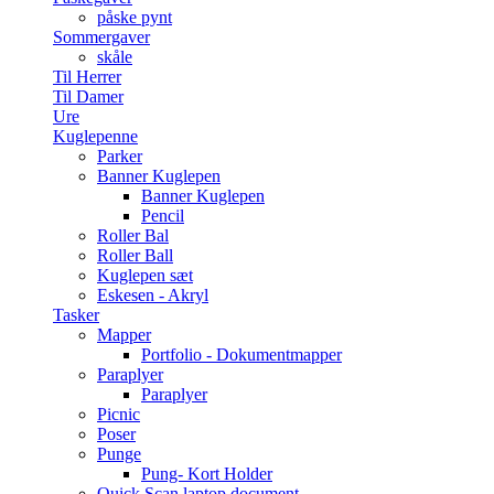
påske pynt
Sommergaver
skåle
Til Herrer
Til Damer
Ure
Kuglepenne
Parker
Banner Kuglepen
Banner Kuglepen
Pencil
Roller Bal
Roller Ball
Kuglepen sæt
Eskesen - Akryl
Tasker
Mapper
Portfolio - Dokumentmapper
Paraplyer
Paraplyer
Picnic
Poser
Punge
Pung- Kort Holder
Quick Scan laptop document