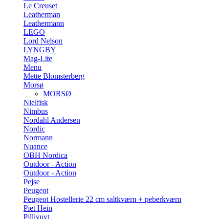
Le Creuset
Leatherman
Leathermann
LEGO
Lord Nelson
LYNGBY
Mag-Lite
Menu
Mette Blomsterberg
Morsø
MORSØ
Nielfisk
Nimbus
Nordahl Andersen
Nordic
Normann
Nuance
OBH Nordica
Outdoor - Action
Outdoor - Action
Pejse
Peugeot
Peugeot Hostellerie 22 cm saltkværn + peberkværn
Piet Hein
Pillivuyt