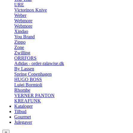
URE
Victorinox Knive
Weber
Webmore
Webmore
Xindao
You Brand
Zippo
Zone
Zwilling
ORRFORS
Adidas - order-ralawise.dk
By Lassen
Spring Copenhagen
HUGO BOSS
Luigi Bormioli
Rhombe
VERNER PANTON
KREAFUNK
Kataloger
Tilbud
Gourmet
Julegaver