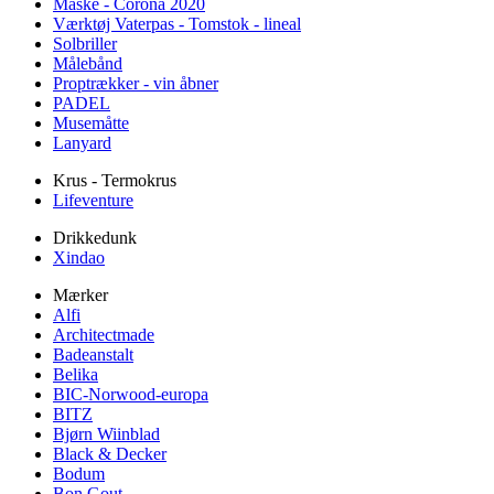
Maske - Corona 2020
Værktøj Vaterpas - Tomstok - lineal
Solbriller
Målebånd
Proptrækker - vin åbner
PADEL
Musemåtte
Lanyard
Krus - Termokrus
Lifeventure
Drikkedunk
Xindao
Mærker
Alfi
Architectmade
Badeanstalt
Belika
BIC-Norwood-europa
BITZ
Bjørn Wiinblad
Black & Decker
Bodum
Bon Gout