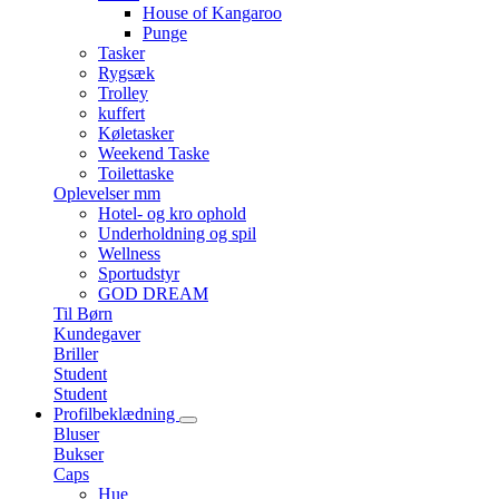
House of Kangaroo
Punge
Tasker
Rygsæk
Trolley
kuffert
Køletasker
Weekend Taske
Toilettaske
Oplevelser mm
Hotel- og kro ophold
Underholdning og spil
Wellness
Sportudstyr
GOD DREAM
Til Børn
Kundegaver
Briller
Student
Student
Profilbeklædning
Bluser
Bukser
Caps
Hue