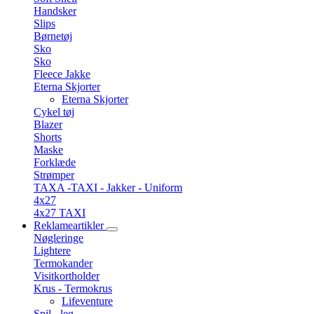
Handsker
Slips
Børnetøj
Sko
Sko
Fleece Jakke
Eterna Skjorter
Eterna Skjorter
Cykel tøj
Blazer
Shorts
Maske
Forklæde
Strømper
TAXA -TAXI - Jakker - Uniform
4x27
4x27 TAXI
Reklameartikler
Nøgleringe
Lightere
Termokander
Visitkortholder
Krus - Termokrus
Lifeventure
Spil - leg