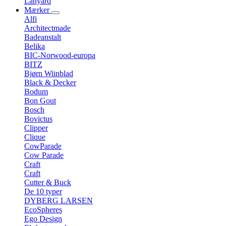
Lanyard
Mærker
Alfi
Architectmade
Badeanstalt
Belika
BIC-Norwood-europa
BITZ
Bjørn Wiinblad
Black & Decker
Bodum
Bon Gout
Bosch
Bovictus
Clipper
Clique
CowParade
Cow Parade
Craft
Craft
Cutter & Buck
De 10 typer
DYBERG LARSEN
EcoSpheres
Ego Design