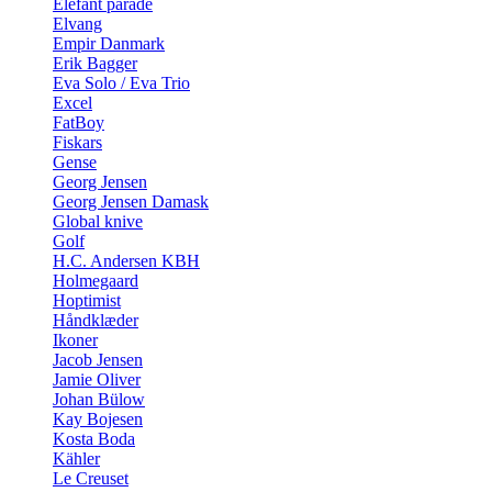
Elefant parade
Elvang
Empir Danmark
Erik Bagger
Eva Solo / Eva Trio
Excel
FatBoy
Fiskars
Gense
Georg Jensen
Georg Jensen Damask
Global knive
Golf
H.C. Andersen KBH
Holmegaard
Hoptimist
Håndklæder
Ikoner
Jacob Jensen
Jamie Oliver
Johan Bülow
Kay Bojesen
Kosta Boda
Kähler
Le Creuset