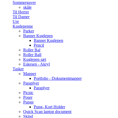
Sommergaver
skåle
Til Herrer
Til Damer
Ure
Kuglepenne
Parker
Banner Kuglepen
Banner Kuglepen
Pencil
Roller Bal
Roller Ball
Kuglepen sæt
Eskesen - Akryl
Tasker
Mapper
Portfolio - Dokumentmapper
Paraplyer
Paraplyer
Picnic
Poser
Punge
Pung- Kort Holder
Quick Scan laptop document
Skind