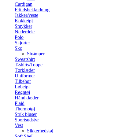
Cardigan
Fritidsbeklædning
Jakker/veste
Kokketøj
Smykker
Nederdele
Polo
Skjorter
Sko
Strømper
Sweatshirt
T-shirts/Toppe
Tørklæder
Uniformer
Tilbehør
Løbetøj
Regntøj
Håndklæder
Plaid
Thermotøj
Strik bluser
Sportsudstyr
Vest
Sikkerhedstøj
Soft Shell