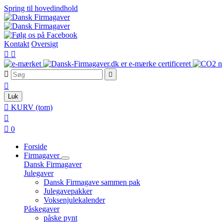
Spring til hovedindhold
Kontakt
Oversigt





Luk

KURV
(tom)


0
Forside
Firmagaver
Dansk Firmagaver
Julegaver
Dansk Firmagave sammen pak
Julegavepakker
Voksenjulekalender
Påskegaver
påske pynt