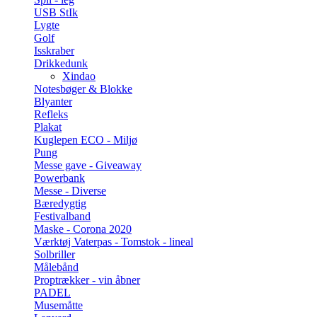
USB StIk
Lygte
Golf
Isskraber
Drikkedunk
Xindao
Notesbøger & Blokke
Blyanter
Refleks
Plakat
Kuglepen ECO - Miljø
Pung
Messe gave - Giveaway
Powerbank
Messe - Diverse
Bæredygtig
Festivalband
Maske - Corona 2020
Værktøj Vaterpas - Tomstok - lineal
Solbriller
Målebånd
Proptrækker - vin åbner
PADEL
Musemåtte